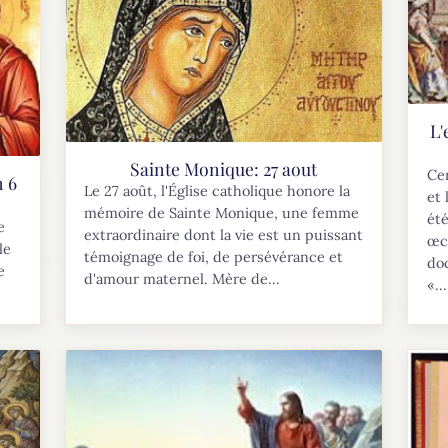
L'
Sainte Monique: 27 aout
Cer
n 6
Le 27 août, l'Église catholique honore la
et
mémoire de Sainte Monique, une femme
été
e
extraordinaire dont la vie est un puissant
œc
le
témoignage de foi, de persévérance et
do
e
d'amour maternel. Mère de...
«...