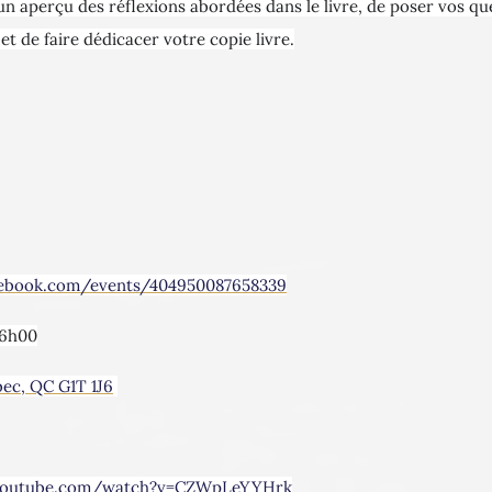
un aperçu des réflexions abordées dans le livre, de poser vos que
 et de faire dédicacer votre copie livre.
cebook.com/events/404950087658339
16h00
bec, QC G1T 1J6
youtube.com/watch?v=CZWpLeYYHrk