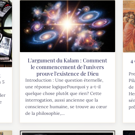
L'argument du Kalam : Comment
4
le commencement de l'univers
prouve l'existence de Dieu
Pre
t
Introduction : Une question éternelle,
Pil
s 5
une réponse logiquePourquoi y a-t-il
de 
quelque chose plutôt que rien? Cette
He
ler
interrogation, aussi ancienne que la
sém
e
conscience humaine, se trouve au cœur
prê
de la philosophie,...