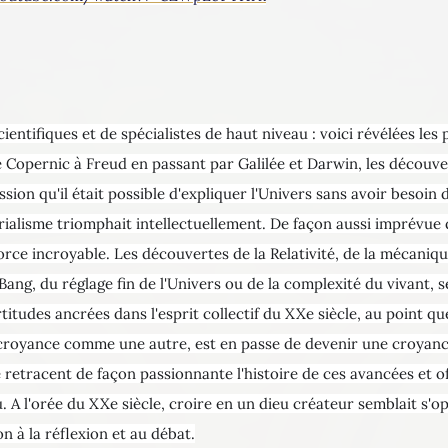
cientifiques et de spécialistes de haut niveau : voici révélées le
e Copernic à Freud en passant par Galilée et Darwin, les découve
sion qu'il était possible d'expliquer l'Univers sans avoir besoin d
rialisme triomphait intellectuellement. De façon aussi imprévue 
force incroyable. Les découvertes de la Relativité, de la mécaniq
 Bang, du réglage fin de l'Univers ou de la complexité du vivant,
itudes ancrées dans l'esprit collectif du XXe siècle, au point que
e croyance comme une autre, est en passe de devenir une croyanc
vre retracent de façon passionnante l'histoire de ces avancées et
. A l'orée du XXe siècle, croire en un dieu créateur semblait s'op
on à la réflexion et au débat.