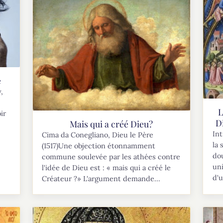
e
,
L
ir
D
Mais qui a créé Dieu?
Int
Cima da Conegliano, Dieu le Père
la 
(1517)Une objection étonnamment
dou
commune soulevée par les athées contre
uni
l'idée de Dieu est : « mais qui a créé le
d'u
Créateur ?» L'argument demande...