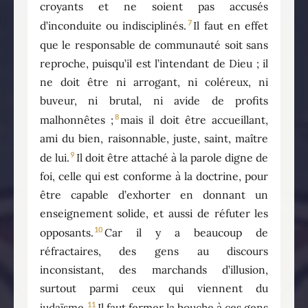
croyants et ne soient pas accusés
7
d’inconduite ou indisciplinés.
Il faut en effet
que le responsable de communauté soit sans
reproche, puisqu’il est l’intendant de Dieu ; il
ne doit être ni arrogant, ni coléreux, ni
buveur, ni brutal, ni avide de profits
8
malhonnêtes ;
mais il doit être accueillant,
ami du bien, raisonnable, juste, saint, maître
9
de lui.
Il doit être attaché à la parole digne de
foi, celle qui est conforme à la doctrine, pour
être capable d’exhorter en donnant un
enseignement solide, et aussi de réfuter les
10
opposants.
Car il y a beaucoup de
réfractaires, des gens au discours
inconsistant, des marchands d’illusion,
surtout parmi ceux qui viennent du
11
judaïsme.
Il faut fermer la bouche à ces gens