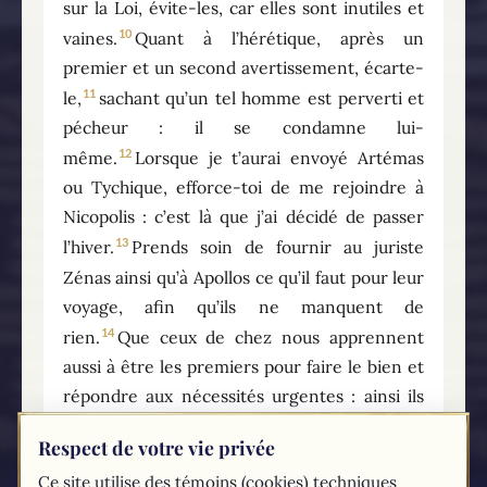
sur la Loi, évite-les, car elles sont inutiles et
10
vaines.
Quant à l’hérétique, après un
premier et un second avertissement, écarte-
11
le,
sachant qu’un tel homme est perverti et
pécheur : il se condamne lui-
12
même.
Lorsque je t’aurai envoyé Artémas
ou Tychique, efforce-toi de me rejoindre à
Nicopolis : c’est là que j’ai décidé de passer
13
l’hiver.
Prends soin de fournir au juriste
Zénas ainsi qu’à Apollos ce qu’il faut pour leur
voyage, afin qu’ils ne manquent de
14
rien.
Que ceux de chez nous apprennent
aussi à être les premiers pour faire le bien et
répondre aux nécessités urgentes : ainsi ils
ne manqueront pas de produire du
Respect de votre vie privée
15
fruit.
Ceux qui sont avec moi te saluent
Ce site utilise des témoins (cookies) techniques
tous. Salue nos amis dans la foi. Que la grâce