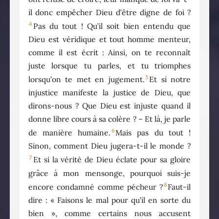
il donc empêcher Dieu d’être digne de foi ?
4
Pas du tout ! Qu’il soit bien entendu que
Dieu est véridique et tout homme menteur,
comme il est écrit : Ainsi, on te reconnaît
juste lorsque tu parles, et tu triomphes
5
lorsqu’on te met en jugement.
Et si notre
injustice manifeste la justice de Dieu, que
dirons-nous ? Que Dieu est injuste quand il
donne libre cours à sa colère ? – Et là, je parle
6
de manière humaine.
Mais pas du tout !
Sinon, comment Dieu jugera-t-il le monde ?
7
Et si la vérité de Dieu éclate pour sa gloire
grâce à mon mensonge, pourquoi suis-je
8
encore condamné comme pécheur ?
Faut-il
dire : « Faisons le mal pour qu’il en sorte du
bien », comme certains nous accusent