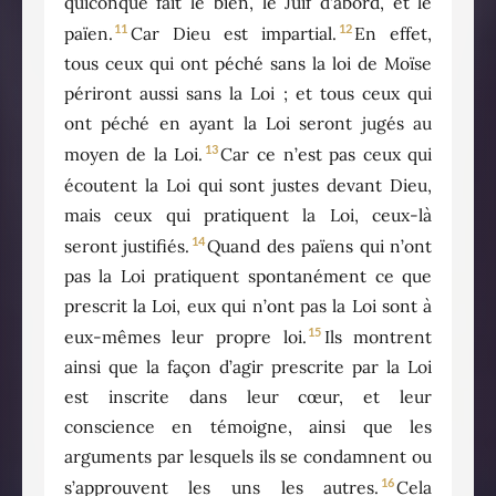
quiconque fait le bien, le Juif d’abord, et le
11
12
païen.
Car Dieu est impartial.
En effet,
tous ceux qui ont péché sans la loi de Moïse
périront aussi sans la Loi ; et tous ceux qui
ont péché en ayant la Loi seront jugés au
13
moyen de la Loi.
Car ce n’est pas ceux qui
écoutent la Loi qui sont justes devant Dieu,
mais ceux qui pratiquent la Loi, ceux-là
14
seront justifiés.
Quand des païens qui n’ont
pas la Loi pratiquent spontanément ce que
prescrit la Loi, eux qui n’ont pas la Loi sont à
15
eux-mêmes leur propre loi.
Ils montrent
ainsi que la façon d’agir prescrite par la Loi
est inscrite dans leur cœur, et leur
conscience en témoigne, ainsi que les
arguments par lesquels ils se condamnent ou
16
s’approuvent les uns les autres.
Cela