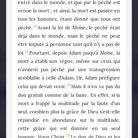
entré dans le monde, et que par le péché est
venue la mort ; et ainsi, la mort est passée en
tous les hommes, étant donné que tous ont
13
péché.
Avant la loi de Moïse, le péché était
déjà dans le monde, mais le péché ne peut
être imputé à personne tant qu’il n’y a pas de
14
loi.
Pourtant, depuis Adam jusqu’à Moïse, la
mort a établi son règne, même sur ceux qui
n’avaient pas péché par une transgression
semblable à celle d’Adam. Or, Adam préfigure
15
celui qui devait venir.
Mais il n'en va pas du
don gratuit comme de la faute. En effet, si la
mort a frappé la multitude par la faute d’un
seul, combien plus la grâce de Dieu s’est-elle
répandue en abondance sur la multitude,
cette grâce qui est donnée en un seul
16
homme, Jésus Christ.
Le don de Dieu et les