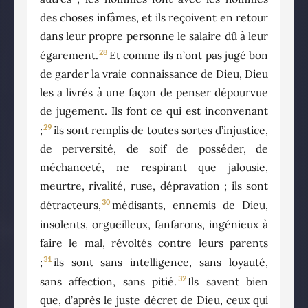
des choses infâmes, et ils reçoivent en retour
dans leur propre personne le salaire dû à leur
28
égarement.
Et comme ils n’ont pas jugé bon
de garder la vraie connaissance de Dieu, Dieu
les a livrés à une façon de penser dépourvue
de jugement. Ils font ce qui est inconvenant
29
;
ils sont remplis de toutes sortes d’injustice,
de perversité, de soif de posséder, de
méchanceté, ne respirant que jalousie,
meurtre, rivalité, ruse, dépravation ; ils sont
30
détracteurs,
médisants, ennemis de Dieu,
insolents, orgueilleux, fanfarons, ingénieux à
faire le mal, révoltés contre leurs parents
31
;
ils sont sans intelligence, sans loyauté,
32
sans affection, sans pitié.
Ils savent bien
que, d’après le juste décret de Dieu, ceux qui