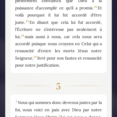
pleinement convaincu que Dieu a la
22
puissance d’accomplir ce qu’il a promis.
Et
voilà pourquoi il lui fut accordé d’être
23
juste.
En disant que cela lui fut accordé,
l’Écriture ne s’intéresse pas seulement à
24
lui,
mais aussi à nous, car cela nous sera
accordé puisque nous croyons en Celui qui a
ressuscité d’entre les morts Jésus notre
25
Seigneur,
livré pour nos fautes et ressuscité
pour notre justification.
5
1
Nous qui sommes donc devenus justes par la
foi, nous voici en paix avec Dieu par notre
2
Seigneur Jésus Christ,
lui qui nous a donné,