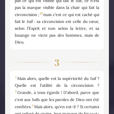
pas ce qui est visible qui fait le Juif, ce n’est
pas la marque visible dans la chair qui fait la
29
circoncision ;
mais c’est ce qui est caché qui
fait le Juif : sa circoncision est celle du cœur,
selon l’Esprit et non selon la lettre, et sa
louange ne vient pas des hommes, mais de
Dieu.
3
1
Mais alors, quelle est la supériorité du Juif ?
Quelle est l’utilité de la circoncision ?
2
Grande, à tous égards ! D’abord, parce que
c’est aux Juifs que les paroles de Dieu ont été
3
confiées.
Mais alors, qu’en est-il ? Si certains
ont refusé de croire, leur manque de foi va-t-