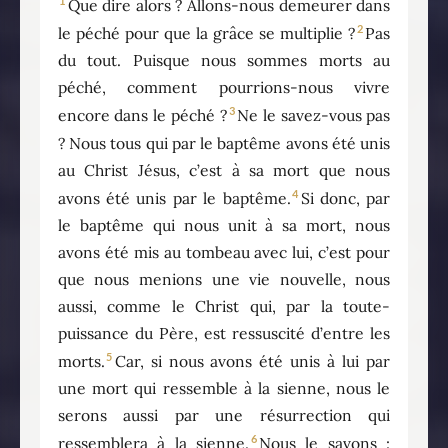
1
Que dire alors ? Allons-nous demeurer dans
2
le péché pour que la grâce se multiplie ?
Pas
du tout. Puisque nous sommes morts au
péché, comment pourrions-nous vivre
3
encore dans le péché ?
Ne le savez-vous pas
? Nous tous qui par le baptême avons été unis
au Christ Jésus, c’est à sa mort que nous
4
avons été unis par le baptême.
Si donc, par
le baptême qui nous unit à sa mort, nous
avons été mis au tombeau avec lui, c’est pour
que nous menions une vie nouvelle, nous
aussi, comme le Christ qui, par la toute-
puissance du Père, est ressuscité d’entre les
5
morts.
Car, si nous avons été unis à lui par
une mort qui ressemble à la sienne, nous le
serons aussi par une résurrection qui
6
ressemblera à la sienne.
Nous le savons :