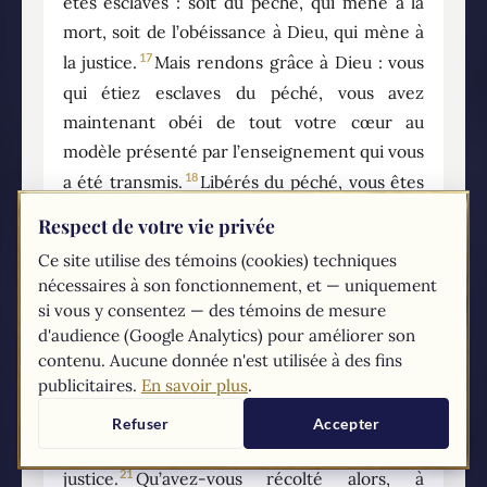
êtes esclaves : soit du péché, qui mène à la
mort, soit de l’obéissance à Dieu, qui mène à
17
la justice.
Mais rendons grâce à Dieu : vous
qui étiez esclaves du péché, vous avez
maintenant obéi de tout votre cœur au
modèle présenté par l’enseignement qui vous
18
a été transmis.
Libérés du péché, vous êtes
19
devenus esclaves de la justice.
J’emploie un
Respect de votre vie privée
langage humain, adapté à votre faiblesse.
Ce site utilise des témoins (cookies) techniques
Vous aviez mis les membres de votre corps au
nécessaires à son fonctionnement, et — uniquement
service de l’impureté et du désordre, ce qui
si vous y consentez — des témoins de mesure
mène au désordre ; de la même manière,
d'audience (Google Analytics) pour améliorer son
mettez-les à présent au service de la justice,
contenu. Aucune donnée n'est utilisée à des fins
publicitaires.
En savoir plus
.
20
ce qui mène à la sainteté.
Quand vous étiez
esclaves du péché, vous étiez libres par
Refuser
Accepter
rapport aux exigences de la
21
justice.
Qu’avez-vous récolté alors, à