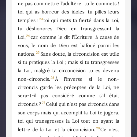
ne pas commettre l’adultère, tu le commets !
toi qui as horreur des idoles, tu pilles leurs
23
temples !
toi qui mets ta fierté dans la Loi,
tu déshonores Dieu en transgressant la
24
Loi,
car, comme le dit l’Écriture, à cause de
vous, le nom de Dieu est bafoué parmi les
25
nations.
Sans doute, la circoncision est utile
si tu pratiques la Loi ; mais si tu transgresses
la Loi, malgré ta circoncision tu es devenu
26
non-circoncis.
À l’inverse si le non-
circoncis garde les préceptes de la Loi, ne
sera-t-il pas considéré comme s’il était
27
circoncis ?
Celui qui n’est pas circoncis dans
son corps mais qui accomplit la Loi te jugera,
toi qui transgresses la Loi tout en ayant la
28
lettre de la Loi et la circoncision.
Ce n’est