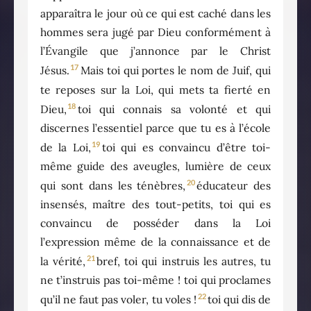
apparaîtra le jour où ce qui est caché dans les
hommes sera jugé par Dieu conformément à
l’Évangile que j’annonce par le Christ
17
Jésus.
Mais toi qui portes le nom de Juif, qui
te reposes sur la Loi, qui mets ta fierté en
18
Dieu,
toi qui connais sa volonté et qui
discernes l’essentiel parce que tu es à l’école
19
de la Loi,
toi qui es convaincu d’être toi-
même guide des aveugles, lumière de ceux
20
qui sont dans les ténèbres,
éducateur des
insensés, maître des tout-petits, toi qui es
convaincu de posséder dans la Loi
l’expression même de la connaissance et de
21
la vérité,
bref, toi qui instruis les autres, tu
ne t’instruis pas toi-même ! toi qui proclames
22
qu’il ne faut pas voler, tu voles !
toi qui dis de