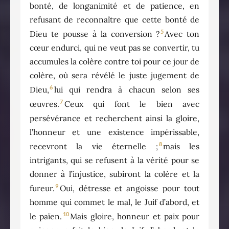
bonté, de longanimité et de patience, en
refusant de reconnaître que cette bonté de
5
Dieu te pousse à la conversion ?
Avec ton
cœur endurci, qui ne veut pas se convertir, tu
accumules la colère contre toi pour ce jour de
colère, où sera révélé le juste jugement de
6
Dieu,
lui qui rendra à chacun selon ses
7
œuvres.
Ceux qui font le bien avec
persévérance et recherchent ainsi la gloire,
l’honneur et une existence impérissable,
8
recevront la vie éternelle ;
mais les
intrigants, qui se refusent à la vérité pour se
donner à l’injustice, subiront la colère et la
9
fureur.
Oui, détresse et angoisse pour tout
homme qui commet le mal, le Juif d’abord, et
10
le païen.
Mais gloire, honneur et paix pour