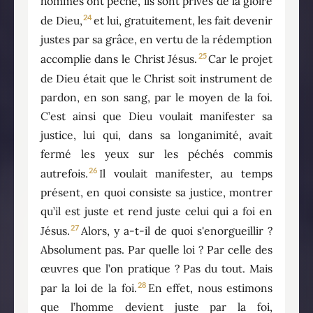
hommes ont péché, ils sont privés de la gloire
24
de Dieu,
et lui, gratuitement, les fait devenir
justes par sa grâce, en vertu de la rédemption
25
accomplie dans le Christ Jésus.
Car le projet
de Dieu était que le Christ soit instrument de
pardon, en son sang, par le moyen de la foi.
C’est ainsi que Dieu voulait manifester sa
justice, lui qui, dans sa longanimité, avait
fermé les yeux sur les péchés commis
26
autrefois.
Il voulait manifester, au temps
présent, en quoi consiste sa justice, montrer
qu’il est juste et rend juste celui qui a foi en
27
Jésus.
Alors, y a-t-il de quoi s'enorgueillir ?
Absolument pas. Par quelle loi ? Par celle des
œuvres que l’on pratique ? Pas du tout. Mais
28
par la loi de la foi.
En effet, nous estimons
que l’homme devient juste par la foi,