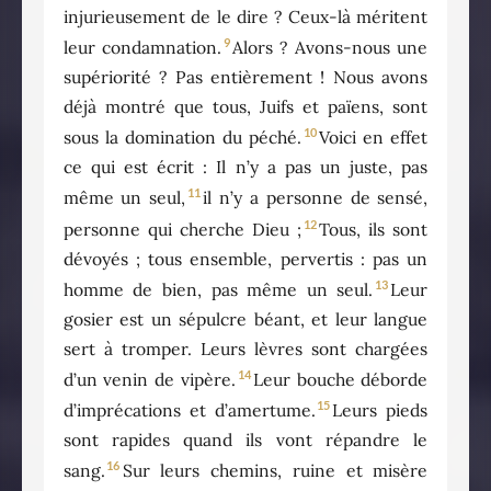
injurieusement de le dire ? Ceux-là méritent
9
leur condamnation.
Alors ? Avons-nous une
supériorité ? Pas entièrement ! Nous avons
déjà montré que tous, Juifs et païens, sont
10
sous la domination du péché.
Voici en effet
ce qui est écrit : Il n’y a pas un juste, pas
11
même un seul,
il n’y a personne de sensé,
12
personne qui cherche Dieu ;
Tous, ils sont
dévoyés ; tous ensemble, pervertis : pas un
13
homme de bien, pas même un seul.
Leur
gosier est un sépulcre béant, et leur langue
sert à tromper. Leurs lèvres sont chargées
14
d’un venin de vipère.
Leur bouche déborde
15
d’imprécations et d’amertume.
Leurs pieds
sont rapides quand ils vont répandre le
16
sang.
Sur leurs chemins, ruine et misère