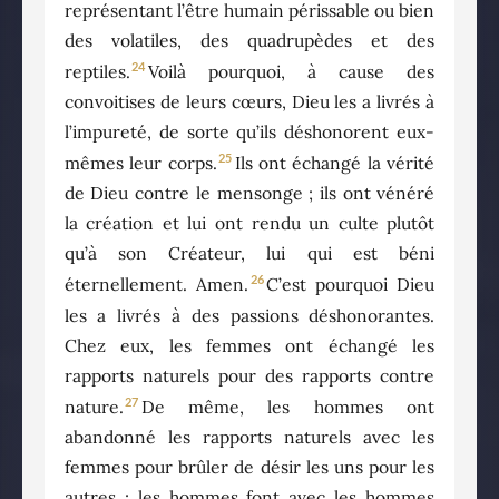
représentant l’être humain périssable ou bien
des volatiles, des quadrupèdes et des
24
reptiles.
Voilà pourquoi, à cause des
convoitises de leurs cœurs, Dieu les a livrés à
l’impureté, de sorte qu’ils déshonorent eux-
25
mêmes leur corps.
Ils ont échangé la vérité
de Dieu contre le mensonge ; ils ont vénéré
la création et lui ont rendu un culte plutôt
qu’à son Créateur, lui qui est béni
26
éternellement. Amen.
C’est pourquoi Dieu
les a livrés à des passions déshonorantes.
Chez eux, les femmes ont échangé les
rapports naturels pour des rapports contre
27
nature.
De même, les hommes ont
abandonné les rapports naturels avec les
femmes pour brûler de désir les uns pour les
autres ; les hommes font avec les hommes