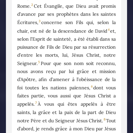
2
Rome.
Cet Évangile, que Dieu avait promis
d’avance par ses prophètes dans les saintes
3
Écritures,
concerne son Fils qui, selon la
4
chair, est né de la descendance de David
et,
selon l’Esprit de sainteté, a été établi dans sa
puissance de Fils de Dieu par sa résurrection
d’entre les morts, lui, Jésus Christ, notre
5
Seigneur.
Pour que son nom soit reconnu,
nous avons reçu par lui grâce et mission
d’Apôtre, afin d’amener à l’obéissance de la
6
foi toutes les nations païennes,
dont vous
faites partie, vous aussi que Jésus Christ a
7
appelés.
À vous qui êtes appelés à être
saints, la grâce et la paix de la part de Dieu
8
notre Père et du Seigneur Jésus Christ.
Tout
d’abord, je rends grâce à mon Dieu par Jésus