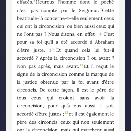
8
effacés.
Heureux l’homme dont le péché
9
n’est pas compté par le Seigneur.
Cette
béatitude-là concerne-t-elle seulement ceux
qui ont la circoncision, ou bien aussi ceux qui
ne l’ont pas ? Nous disons, en effet : « C’est
pour sa foi qu’il a été accordé à Abraham
10
d’être juste. »
Et quand cela lui fut-il
accordé ? Après la circoncision ? ou avant ?
11
Non pas après, mais avant.
Et il reçut le
signe de la circoncision comme la marque de
la justice obtenue par la foi avant d’être
circoncis. De cette façon, il est le père de
tous ceux qui croient sans avoir la
circoncision, pour qu’à eux aussi, il soit
12
accordé d’être justes ;
et il est également le
père des circoncis, ceux qui non seulement
ont la circoncision, mais qui marchent aussi