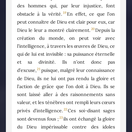
des hommes qui, par leur injustice, font
19
obstacle à la vérité.
En effet, ce que l’on
peut connaître de Dieu est clair pour eux, car
20
Dieu le leur a montré clairement.
Depuis la
création du monde, on peut voir avec
l’intelligence, à travers les œuvres de Dieu, ce
qui de lui est invisible : sa puissance éternelle
et sa divinité. Ils n’ont donc pas
21
d’excuse,
puisque, malgré leur connaissance
de Dieu, ils ne lui ont pas rendu la gloire et
l’action de grâce que l’on doit à Dieu. Ils se
sont laissé aller à des raisonnements sans
valeur, et les ténèbres ont rempli leurs cœurs
22
privés d’intelligence.
Ces soi-disant sages
23
sont devenus fous ;
ils ont échangé la gloire
du Dieu impérissable contre des idoles