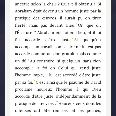
2
ancêtre selon la chair ? Qu’a-t-il obtenu ?
Si
Abraham était devenu un homme juste par la
pratique des œuvres, il aurait pu en tirer
3
fierté, mais pas devant Dieu.
Or, que dit
l’Écriture ? Abraham eut foi en Dieu, et il lui
4
fut accordé d’être juste.
Si quelqu’un
accomplit un travail, son salaire ne lui est pas
accordé comme un don gratuit, mais comme
5
un dû.
Au contraire, si quelqu’un, sans rien
accomplir, a foi en Celui qui rend juste
l’homme impie, il lui est accordé d’être juste
6
par sa foi.
C’est ainsi que le psaume de David
proclame heureux l’homme à qui Dieu
accorde d’être juste, indépendamment de la
7
pratique des œuvres :
Heureux ceux dont les
offenses ont été remises, et les péchés,