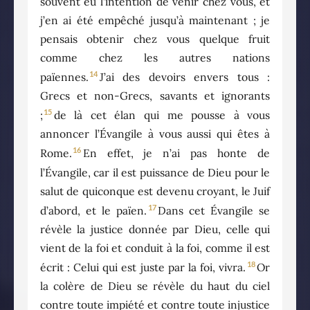
souvent eu l’intention de venir chez vous, et
j’en ai été empêché jusqu’à maintenant ; je
pensais obtenir chez vous quelque fruit
comme chez les autres nations
14
païennes.
J’ai des devoirs envers tous :
Grecs et non-Grecs, savants et ignorants
15
;
de là cet élan qui me pousse à vous
annoncer l’Évangile à vous aussi qui êtes à
16
Rome.
En effet, je n’ai pas honte de
l’Évangile, car il est puissance de Dieu pour le
salut de quiconque est devenu croyant, le Juif
17
d’abord, et le païen.
Dans cet Évangile se
révèle la justice donnée par Dieu, celle qui
vient de la foi et conduit à la foi, comme il est
18
écrit : Celui qui est juste par la foi, vivra.
Or
la colère de Dieu se révèle du haut du ciel
contre toute impiété et contre toute injustice