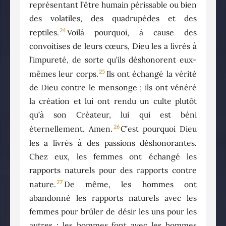
représentant l’être humain périssable ou bien
des volatiles, des quadrupèdes et des
24
reptiles.
Voilà pourquoi, à cause des
convoitises de leurs cœurs, Dieu les a livrés à
l’impureté, de sorte qu’ils déshonorent eux-
25
mêmes leur corps.
Ils ont échangé la vérité
de Dieu contre le mensonge ; ils ont vénéré
la création et lui ont rendu un culte plutôt
qu’à son Créateur, lui qui est béni
26
éternellement. Amen.
C’est pourquoi Dieu
les a livrés à des passions déshonorantes.
Chez eux, les femmes ont échangé les
rapports naturels pour des rapports contre
27
nature.
De même, les hommes ont
abandonné les rapports naturels avec les
femmes pour brûler de désir les uns pour les
autres ; les hommes font avec les hommes