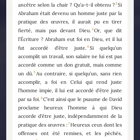
2
ancêtre selon la chair ? Qu’a-t-il obtenu ?
Si
Abraham était devenu un homme juste par la
pratique des œuvres, il aurait pu en tirer
3
fierté, mais pas devant Dieu.
Or, que dit
l’Écriture ? Abraham eut foi en Dieu, et il lui
4
fut accordé d’être juste.
Si quelqu’un
accomplit un travail, son salaire ne lui est pas
accordé comme un don gratuit, mais comme
5
un dû.
Au contraire, si quelqu’un, sans rien
accomplir, a foi en Celui qui rend juste
l’homme impie, il lui est accordé d’être juste
6
par sa foi.
C’est ainsi que le psaume de David
proclame heureux l’homme à qui Dieu
accorde d’être juste, indépendamment de la
7
pratique des œuvres :
Heureux ceux dont les
offenses ont été remises, et les péchés,