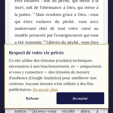
êtes esclaves : soit du péché, qui mène à la
mort, soit de l’obéissance à Dieu, qui mène à
17
la justice.
Mais rendons grâce à Dieu : vous
qui étiez esclaves du péché, vous avez
maintenant obéi de tout votre cœur au
modèle présenté par l’enseignement qui vous
18
a été transmis.
Libérés du péché, vous êtes
19
devenus esclaves de la justice.
J’emploie un
Respect de votre vie privée
langage humain, adapté à votre faiblesse.
Ce site utilise des témoins (cookies) techniques
Vous aviez mis les membres de votre corps au
nécessaires à son fonctionnement, et — uniquement
service de l’impureté et du désordre, ce qui
si vous y consentez — des témoins de mesure
mène au désordre ; de la même manière,
d'audience (Google Analytics) pour améliorer son
mettez-les à présent au service de la justice,
contenu. Aucune donnée n'est utilisée à des fins
publicitaires.
En savoir plus
.
20
ce qui mène à la sainteté.
Quand vous étiez
esclaves du péché, vous étiez libres par
Refuser
Accepter
rapport aux exigences de la
21
justice.
Qu’avez-vous récolté alors, à