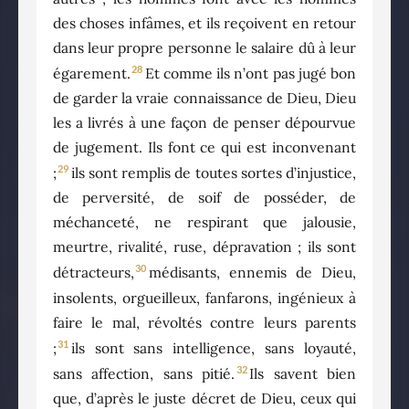
des choses infâmes, et ils reçoivent en retour
dans leur propre personne le salaire dû à leur
28
égarement.
Et comme ils n’ont pas jugé bon
de garder la vraie connaissance de Dieu, Dieu
les a livrés à une façon de penser dépourvue
de jugement. Ils font ce qui est inconvenant
29
;
ils sont remplis de toutes sortes d’injustice,
de perversité, de soif de posséder, de
méchanceté, ne respirant que jalousie,
meurtre, rivalité, ruse, dépravation ; ils sont
30
détracteurs,
médisants, ennemis de Dieu,
insolents, orgueilleux, fanfarons, ingénieux à
faire le mal, révoltés contre leurs parents
31
;
ils sont sans intelligence, sans loyauté,
32
sans affection, sans pitié.
Ils savent bien
que, d’après le juste décret de Dieu, ceux qui