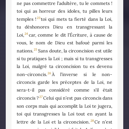
ne pas commettre l’adultère, tu le commets !
toi qui as horreur des idoles, tu pilles leurs
23
temples !
toi qui mets ta fierté dans la Loi,
tu déshonores Dieu en transgressant la
24
Loi,
car, comme le dit l’Écriture, à cause de
vous, le nom de Dieu est bafoué parmi les
25
nations.
Sans doute, la circoncision est utile
si tu pratiques la Loi ; mais si tu transgresses
la Loi, malgré ta circoncision tu es devenu
26
non-circoncis.
À l’inverse si le non-
circoncis garde les préceptes de la Loi, ne
sera-t-il pas considéré comme s’il était
27
circoncis ?
Celui qui n’est pas circoncis dans
son corps mais qui accomplit la Loi te jugera,
toi qui transgresses la Loi tout en ayant la
28
lettre de la Loi et la circoncision.
Ce n’est