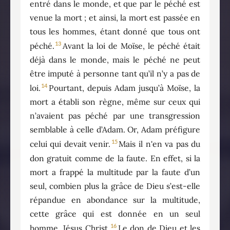
entré dans le monde, et que par le péché est
venue la mort ; et ainsi, la mort est passée en
tous les hommes, étant donné que tous ont
13
péché.
Avant la loi de Moïse, le péché était
déjà dans le monde, mais le péché ne peut
être imputé à personne tant qu’il n’y a pas de
14
loi.
Pourtant, depuis Adam jusqu’à Moïse, la
mort a établi son règne, même sur ceux qui
n’avaient pas péché par une transgression
semblable à celle d’Adam. Or, Adam préfigure
15
celui qui devait venir.
Mais il n'en va pas du
don gratuit comme de la faute. En effet, si la
mort a frappé la multitude par la faute d’un
seul, combien plus la grâce de Dieu s’est-elle
répandue en abondance sur la multitude,
cette grâce qui est donnée en un seul
16
homme, Jésus Christ.
Le don de Dieu et les