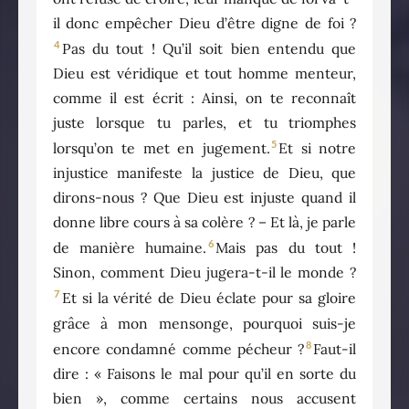
il donc empêcher Dieu d’être digne de foi ?
4
Pas du tout ! Qu’il soit bien entendu que
Dieu est véridique et tout homme menteur,
comme il est écrit : Ainsi, on te reconnaît
juste lorsque tu parles, et tu triomphes
5
lorsqu’on te met en jugement.
Et si notre
injustice manifeste la justice de Dieu, que
dirons-nous ? Que Dieu est injuste quand il
donne libre cours à sa colère ? – Et là, je parle
6
de manière humaine.
Mais pas du tout !
Sinon, comment Dieu jugera-t-il le monde ?
7
Et si la vérité de Dieu éclate pour sa gloire
grâce à mon mensonge, pourquoi suis-je
8
encore condamné comme pécheur ?
Faut-il
dire : « Faisons le mal pour qu’il en sorte du
bien », comme certains nous accusent