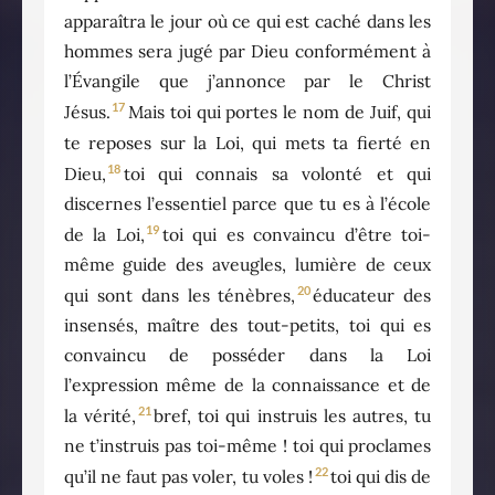
apparaîtra le jour où ce qui est caché dans les
hommes sera jugé par Dieu conformément à
l’Évangile que j’annonce par le Christ
17
Jésus.
Mais toi qui portes le nom de Juif, qui
te reposes sur la Loi, qui mets ta fierté en
18
Dieu,
toi qui connais sa volonté et qui
discernes l’essentiel parce que tu es à l’école
19
de la Loi,
toi qui es convaincu d’être toi-
même guide des aveugles, lumière de ceux
20
qui sont dans les ténèbres,
éducateur des
insensés, maître des tout-petits, toi qui es
convaincu de posséder dans la Loi
l’expression même de la connaissance et de
21
la vérité,
bref, toi qui instruis les autres, tu
ne t’instruis pas toi-même ! toi qui proclames
22
qu’il ne faut pas voler, tu voles !
toi qui dis de