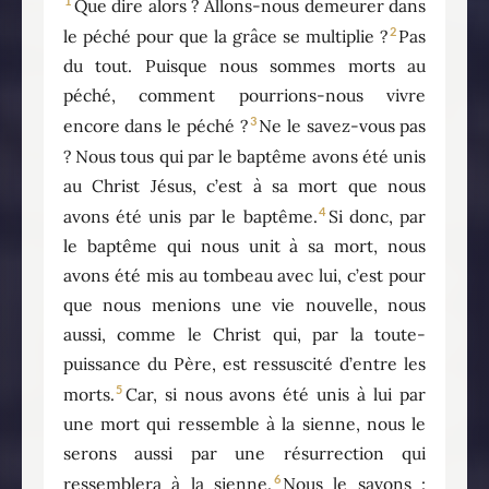
1
Que dire alors ? Allons-nous demeurer dans
2
le péché pour que la grâce se multiplie ?
Pas
du tout. Puisque nous sommes morts au
péché, comment pourrions-nous vivre
3
encore dans le péché ?
Ne le savez-vous pas
? Nous tous qui par le baptême avons été unis
au Christ Jésus, c’est à sa mort que nous
4
avons été unis par le baptême.
Si donc, par
le baptême qui nous unit à sa mort, nous
avons été mis au tombeau avec lui, c’est pour
que nous menions une vie nouvelle, nous
aussi, comme le Christ qui, par la toute-
puissance du Père, est ressuscité d’entre les
5
morts.
Car, si nous avons été unis à lui par
une mort qui ressemble à la sienne, nous le
serons aussi par une résurrection qui
6
ressemblera à la sienne.
Nous le savons :