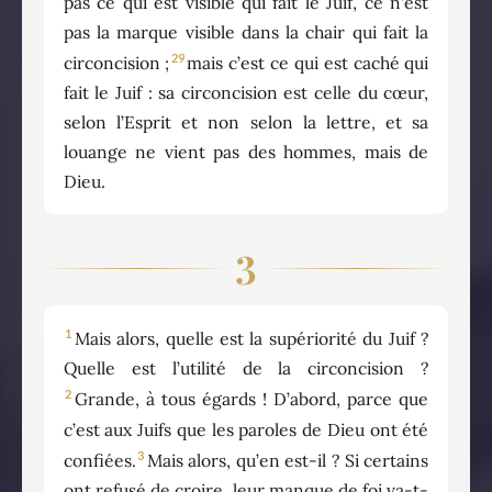
pas ce qui est visible qui fait le Juif, ce n’est
pas la marque visible dans la chair qui fait la
29
circoncision ;
mais c’est ce qui est caché qui
fait le Juif : sa circoncision est celle du cœur,
selon l’Esprit et non selon la lettre, et sa
louange ne vient pas des hommes, mais de
Dieu.
3
1
Mais alors, quelle est la supériorité du Juif ?
Quelle est l’utilité de la circoncision ?
2
Grande, à tous égards ! D’abord, parce que
c’est aux Juifs que les paroles de Dieu ont été
3
confiées.
Mais alors, qu’en est-il ? Si certains
ont refusé de croire, leur manque de foi va-t-