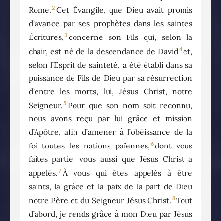
2
Rome.
Cet Évangile, que Dieu avait promis
d’avance par ses prophètes dans les saintes
3
Écritures,
concerne son Fils qui, selon la
4
chair, est né de la descendance de David
et,
selon l’Esprit de sainteté, a été établi dans sa
puissance de Fils de Dieu par sa résurrection
d’entre les morts, lui, Jésus Christ, notre
5
Seigneur.
Pour que son nom soit reconnu,
nous avons reçu par lui grâce et mission
d’Apôtre, afin d’amener à l’obéissance de la
6
foi toutes les nations païennes,
dont vous
faites partie, vous aussi que Jésus Christ a
7
appelés.
À vous qui êtes appelés à être
saints, la grâce et la paix de la part de Dieu
8
notre Père et du Seigneur Jésus Christ.
Tout
d’abord, je rends grâce à mon Dieu par Jésus