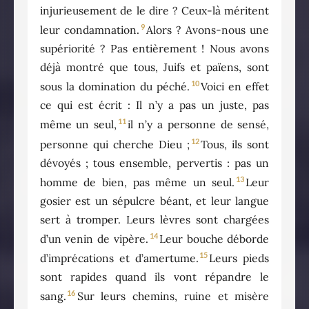
injurieusement de le dire ? Ceux-là méritent
9
leur condamnation.
Alors ? Avons-nous une
supériorité ? Pas entièrement ! Nous avons
déjà montré que tous, Juifs et païens, sont
10
sous la domination du péché.
Voici en effet
ce qui est écrit : Il n’y a pas un juste, pas
11
même un seul,
il n’y a personne de sensé,
12
personne qui cherche Dieu ;
Tous, ils sont
dévoyés ; tous ensemble, pervertis : pas un
13
homme de bien, pas même un seul.
Leur
gosier est un sépulcre béant, et leur langue
sert à tromper. Leurs lèvres sont chargées
14
d’un venin de vipère.
Leur bouche déborde
15
d’imprécations et d’amertume.
Leurs pieds
sont rapides quand ils vont répandre le
16
sang.
Sur leurs chemins, ruine et misère