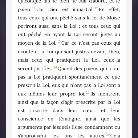
quiconque fait le bien, le Juif d’abord, et le
11
12
païen.
Car Dieu est impartial.
En effet,
tous ceux qui ont péché sans la loi de Moïse
périront aussi sans la Loi ; et tous ceux qui
ont péché en ayant la Loi seront jugés au
13
moyen de la Loi.
Car ce n’est pas ceux qui
écoutent la Loi qui sont justes devant Dieu,
mais ceux qui pratiquent la Loi, ceux-là
14
seront justifiés.
Quand des païens qui n’ont
pas la Loi pratiquent spontanément ce que
prescrit la Loi, eux qui n’ont pas la Loi sont à
15
eux-mêmes leur propre loi.
Ils montrent
ainsi que la façon d’agir prescrite par la Loi
est inscrite dans leur cœur, et leur
conscience en témoigne, ainsi que les
arguments par lesquels ils se condamnent ou
16
s’approuvent les uns les autres.
Cela