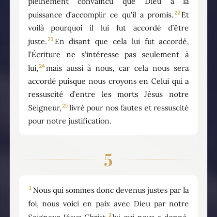
pleinement convaincu que Dieu a la
22
puissance d’accomplir ce qu’il a promis.
Et
voilà pourquoi il lui fut accordé d’être
23
juste.
En disant que cela lui fut accordé,
l’Écriture ne s’intéresse pas seulement à
24
lui,
mais aussi à nous, car cela nous sera
accordé puisque nous croyons en Celui qui a
ressuscité d’entre les morts Jésus notre
25
Seigneur,
livré pour nos fautes et ressuscité
pour notre justification.
5
1
Nous qui sommes donc devenus justes par la
foi, nous voici en paix avec Dieu par notre
2
Seigneur Jésus Christ,
lui qui nous a donné,