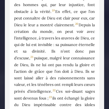
des hommes qui, par leur injustice, font
19
obstacle à la vérité.
En effet, ce que l’on
peut connaître de Dieu est clair pour eux, car
20
Dieu le leur a montré clairement.
Depuis la
création du monde, on peut voir avec
l’intelligence, à travers les œuvres de Dieu, ce
qui de lui est invisible : sa puissance éternelle
et sa divinité. Ils n’ont donc pas
21
d’excuse,
puisque, malgré leur connaissance
de Dieu, ils ne lui ont pas rendu la gloire et
l’action de grâce que l’on doit à Dieu. Ils se
sont laissé aller à des raisonnements sans
valeur, et les ténèbres ont rempli leurs cœurs
22
privés d’intelligence.
Ces soi-disant sages
23
sont devenus fous ;
ils ont échangé la gloire
du Dieu impérissable contre des idoles