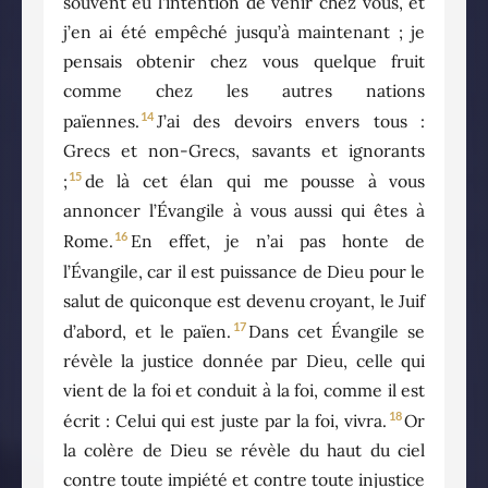
souvent eu l’intention de venir chez vous, et
j’en ai été empêché jusqu’à maintenant ; je
pensais obtenir chez vous quelque fruit
comme chez les autres nations
14
païennes.
J’ai des devoirs envers tous :
Grecs et non-Grecs, savants et ignorants
15
;
de là cet élan qui me pousse à vous
annoncer l’Évangile à vous aussi qui êtes à
16
Rome.
En effet, je n’ai pas honte de
l’Évangile, car il est puissance de Dieu pour le
salut de quiconque est devenu croyant, le Juif
17
d’abord, et le païen.
Dans cet Évangile se
révèle la justice donnée par Dieu, celle qui
vient de la foi et conduit à la foi, comme il est
18
écrit : Celui qui est juste par la foi, vivra.
Or
la colère de Dieu se révèle du haut du ciel
contre toute impiété et contre toute injustice