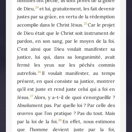
hommes ont péché, ils sont privés de la gloire
24
de Dieu,
et lui, gratuitement, les fait devenir
justes par sa grâce, en vertu de la rédemption
25
accomplie dans le Christ Jésus.
Car le projet
de Dieu était que le Christ soit instrument de
pardon, en son sang, par le moyen de la foi.
C’est ainsi que Dieu voulait manifester sa
justice, lui qui, dans sa longanimité, avait
fermé les yeux sur les péchés commis
26
autrefois.
Il voulait manifester, au temps
présent, en quoi consiste sa justice, montrer
qu’il est juste et rend juste celui qui a foi en
27
Jésus.
Alors, y a-t-il de quoi s'enorgueillir ?
Absolument pas. Par quelle loi ? Par celle des
œuvres que l’on pratique ? Pas du tout. Mais
28
par la loi de la foi.
En effet, nous estimons
que l’homme devient juste par la foi,