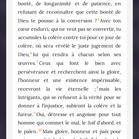
bonté, de longanimité et de patience, en
refusant de reconnaître que cette bonté de
5
Dieu te pousse à la conversion ?
Avec ton
cœur endurci, qui ne veut pas se convertir, tu
accumules la colère contre toi pour ce jour de
colère, où sera révélé le juste jugement de
6
Dieu,
lui qui rendra à chacun selon ses
7
œuvres.
Ceux qui font le bien avec
persévérance et recherchent ainsi la gloire,
l’honneur et une existence impérissable,
8
recevront la vie éternelle ;
mais les
intrigants, qui se refusent à la vérité pour se
donner à l’injustice, subiront la colère et la
9
fureur.
Oui, détresse et angoisse pour tout
homme qui commet le mal, le Juif d’abord, et
10
le païen.
Mais gloire, honneur et paix pour