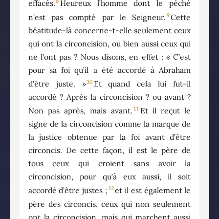
8
effacés.
Heureux l’homme dont le péché
9
n’est pas compté par le Seigneur.
Cette
béatitude-là concerne-t-elle seulement ceux
qui ont la circoncision, ou bien aussi ceux qui
ne l’ont pas ? Nous disons, en effet : « C’est
pour sa foi qu’il a été accordé à Abraham
10
d’être juste. »
Et quand cela lui fut-il
accordé ? Après la circoncision ? ou avant ?
11
Non pas après, mais avant.
Et il reçut le
signe de la circoncision comme la marque de
la justice obtenue par la foi avant d’être
circoncis. De cette façon, il est le père de
tous ceux qui croient sans avoir la
circoncision, pour qu’à eux aussi, il soit
12
accordé d’être justes ;
et il est également le
père des circoncis, ceux qui non seulement
ont la circoncision, mais qui marchent aussi