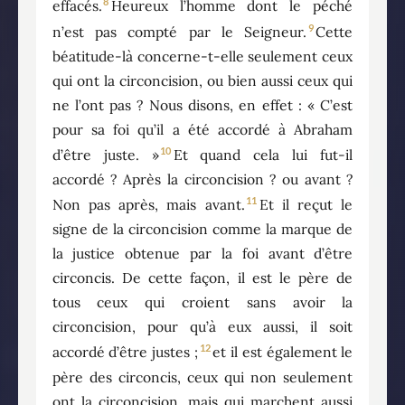
8
effacés.
Heureux l’homme dont le péché
9
n’est pas compté par le Seigneur.
Cette
béatitude-là concerne-t-elle seulement ceux
qui ont la circoncision, ou bien aussi ceux qui
ne l’ont pas ? Nous disons, en effet : « C’est
pour sa foi qu’il a été accordé à Abraham
10
d’être juste. »
Et quand cela lui fut-il
accordé ? Après la circoncision ? ou avant ?
11
Non pas après, mais avant.
Et il reçut le
signe de la circoncision comme la marque de
la justice obtenue par la foi avant d’être
circoncis. De cette façon, il est le père de
tous ceux qui croient sans avoir la
circoncision, pour qu’à eux aussi, il soit
12
accordé d’être justes ;
et il est également le
père des circoncis, ceux qui non seulement
ont la circoncision, mais qui marchent aussi