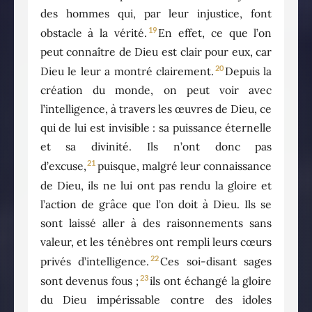
des hommes qui, par leur injustice, font
19
obstacle à la vérité.
En effet, ce que l’on
peut connaître de Dieu est clair pour eux, car
20
Dieu le leur a montré clairement.
Depuis la
création du monde, on peut voir avec
l’intelligence, à travers les œuvres de Dieu, ce
qui de lui est invisible : sa puissance éternelle
et sa divinité. Ils n’ont donc pas
21
d’excuse,
puisque, malgré leur connaissance
de Dieu, ils ne lui ont pas rendu la gloire et
l’action de grâce que l’on doit à Dieu. Ils se
sont laissé aller à des raisonnements sans
valeur, et les ténèbres ont rempli leurs cœurs
22
privés d’intelligence.
Ces soi-disant sages
23
sont devenus fous ;
ils ont échangé la gloire
du Dieu impérissable contre des idoles