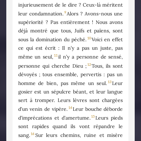
injurieusement de le dire ? Ceux-là méritent
9
leur condamnation.
Alors ? Avons-nous une
supériorité ? Pas entièrement ! Nous avons
déjà montré que tous, Juifs et païens, sont
10
sous la domination du péché.
Voici en effet
ce qui est écrit : Il n’y a pas un juste, pas
11
même un seul,
il n’y a personne de sensé,
12
personne qui cherche Dieu ;
Tous, ils sont
dévoyés ; tous ensemble, pervertis : pas un
13
homme de bien, pas même un seul.
Leur
gosier est un sépulcre béant, et leur langue
sert à tromper. Leurs lèvres sont chargées
14
d’un venin de vipère.
Leur bouche déborde
15
d’imprécations et d’amertume.
Leurs pieds
sont rapides quand ils vont répandre le
16
sang.
Sur leurs chemins, ruine et misère