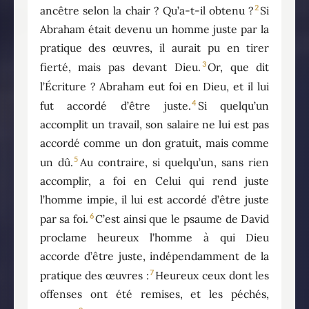
2
ancêtre selon la chair ? Qu’a-t-il obtenu ?
Si
Abraham était devenu un homme juste par la
pratique des œuvres, il aurait pu en tirer
3
fierté, mais pas devant Dieu.
Or, que dit
l’Écriture ? Abraham eut foi en Dieu, et il lui
4
fut accordé d’être juste.
Si quelqu’un
accomplit un travail, son salaire ne lui est pas
accordé comme un don gratuit, mais comme
5
un dû.
Au contraire, si quelqu’un, sans rien
accomplir, a foi en Celui qui rend juste
l’homme impie, il lui est accordé d’être juste
6
par sa foi.
C’est ainsi que le psaume de David
proclame heureux l’homme à qui Dieu
accorde d’être juste, indépendamment de la
7
pratique des œuvres :
Heureux ceux dont les
offenses ont été remises, et les péchés,