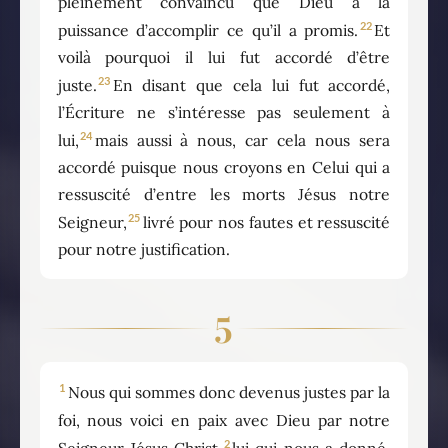
pleinement convaincu que Dieu a la
22
puissance d’accomplir ce qu’il a promis.
Et
voilà pourquoi il lui fut accordé d’être
23
juste.
En disant que cela lui fut accordé,
l’Écriture ne s’intéresse pas seulement à
24
lui,
mais aussi à nous, car cela nous sera
accordé puisque nous croyons en Celui qui a
ressuscité d’entre les morts Jésus notre
25
Seigneur,
livré pour nos fautes et ressuscité
pour notre justification.
5
1
Nous qui sommes donc devenus justes par la
foi, nous voici en paix avec Dieu par notre
2
Seigneur Jésus Christ,
lui qui nous a donné,