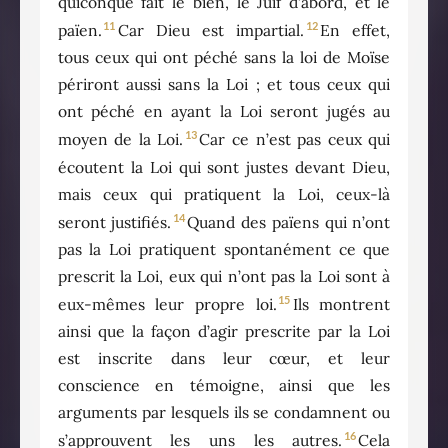
quiconque fait le bien, le Juif d’abord, et le
11
12
païen.
Car Dieu est impartial.
En effet,
tous ceux qui ont péché sans la loi de Moïse
périront aussi sans la Loi ; et tous ceux qui
ont péché en ayant la Loi seront jugés au
13
moyen de la Loi.
Car ce n’est pas ceux qui
écoutent la Loi qui sont justes devant Dieu,
mais ceux qui pratiquent la Loi, ceux-là
14
seront justifiés.
Quand des païens qui n’ont
pas la Loi pratiquent spontanément ce que
prescrit la Loi, eux qui n’ont pas la Loi sont à
15
eux-mêmes leur propre loi.
Ils montrent
ainsi que la façon d’agir prescrite par la Loi
est inscrite dans leur cœur, et leur
conscience en témoigne, ainsi que les
arguments par lesquels ils se condamnent ou
16
s’approuvent les uns les autres.
Cela