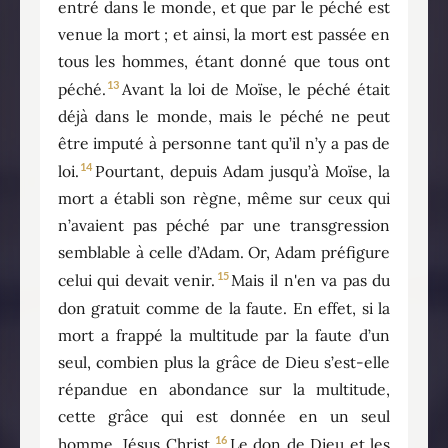
entré dans le monde, et que par le péché est
venue la mort ; et ainsi, la mort est passée en
tous les hommes, étant donné que tous ont
13
péché.
Avant la loi de Moïse, le péché était
déjà dans le monde, mais le péché ne peut
être imputé à personne tant qu’il n’y a pas de
14
loi.
Pourtant, depuis Adam jusqu’à Moïse, la
mort a établi son règne, même sur ceux qui
n’avaient pas péché par une transgression
semblable à celle d’Adam. Or, Adam préfigure
15
celui qui devait venir.
Mais il n'en va pas du
don gratuit comme de la faute. En effet, si la
mort a frappé la multitude par la faute d’un
seul, combien plus la grâce de Dieu s’est-elle
répandue en abondance sur la multitude,
cette grâce qui est donnée en un seul
16
homme, Jésus Christ.
Le don de Dieu et les