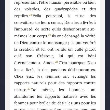
représentant l’être humain périssable ou bien
des volatiles, des quadrupèdes et des
24
reptiles.
Voilà pourquoi, à cause des
convoitises de leurs cœurs, Dieu les a livrés à
l’impureté, de sorte qu’ils déshonorent eux-
25
mêmes leur corps.
Ils ont échangé la vérité
de Dieu contre le mensonge ; ils ont vénéré
la création et lui ont rendu un culte plutôt
qu’à son Créateur, lui qui est béni
26
éternellement. Amen.
C’est pourquoi Dieu
les a livrés à des passions déshonorantes.
Chez eux, les femmes ont échangé les
rapports naturels pour des rapports contre
27
nature.
De même, les hommes ont
abandonné les rapports naturels avec les
femmes pour brûler de désir les uns pour les
autres ; les hommes font avec les hommes