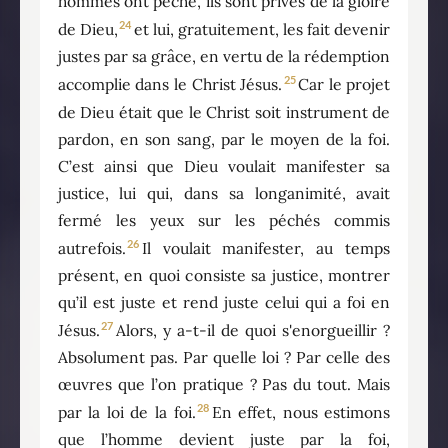
hommes ont péché, ils sont privés de la gloire
24
de Dieu,
et lui, gratuitement, les fait devenir
justes par sa grâce, en vertu de la rédemption
25
accomplie dans le Christ Jésus.
Car le projet
de Dieu était que le Christ soit instrument de
pardon, en son sang, par le moyen de la foi.
C’est ainsi que Dieu voulait manifester sa
justice, lui qui, dans sa longanimité, avait
fermé les yeux sur les péchés commis
26
autrefois.
Il voulait manifester, au temps
présent, en quoi consiste sa justice, montrer
qu’il est juste et rend juste celui qui a foi en
27
Jésus.
Alors, y a-t-il de quoi s'enorgueillir ?
Absolument pas. Par quelle loi ? Par celle des
œuvres que l’on pratique ? Pas du tout. Mais
28
par la loi de la foi.
En effet, nous estimons
que l’homme devient juste par la foi,