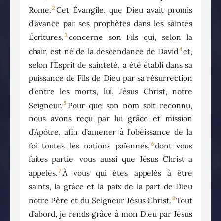
2
Rome.
Cet Évangile, que Dieu avait promis
d’avance par ses prophètes dans les saintes
3
Écritures,
concerne son Fils qui, selon la
4
chair, est né de la descendance de David
et,
selon l’Esprit de sainteté, a été établi dans sa
puissance de Fils de Dieu par sa résurrection
d’entre les morts, lui, Jésus Christ, notre
5
Seigneur.
Pour que son nom soit reconnu,
nous avons reçu par lui grâce et mission
d’Apôtre, afin d’amener à l’obéissance de la
6
foi toutes les nations païennes,
dont vous
faites partie, vous aussi que Jésus Christ a
7
appelés.
À vous qui êtes appelés à être
saints, la grâce et la paix de la part de Dieu
8
notre Père et du Seigneur Jésus Christ.
Tout
d’abord, je rends grâce à mon Dieu par Jésus