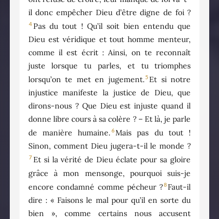
il donc empêcher Dieu d’être digne de foi ?
4
Pas du tout ! Qu’il soit bien entendu que
Dieu est véridique et tout homme menteur,
comme il est écrit : Ainsi, on te reconnaît
juste lorsque tu parles, et tu triomphes
5
lorsqu’on te met en jugement.
Et si notre
injustice manifeste la justice de Dieu, que
dirons-nous ? Que Dieu est injuste quand il
donne libre cours à sa colère ? – Et là, je parle
6
de manière humaine.
Mais pas du tout !
Sinon, comment Dieu jugera-t-il le monde ?
7
Et si la vérité de Dieu éclate pour sa gloire
grâce à mon mensonge, pourquoi suis-je
8
encore condamné comme pécheur ?
Faut-il
dire : « Faisons le mal pour qu’il en sorte du
bien », comme certains nous accusent