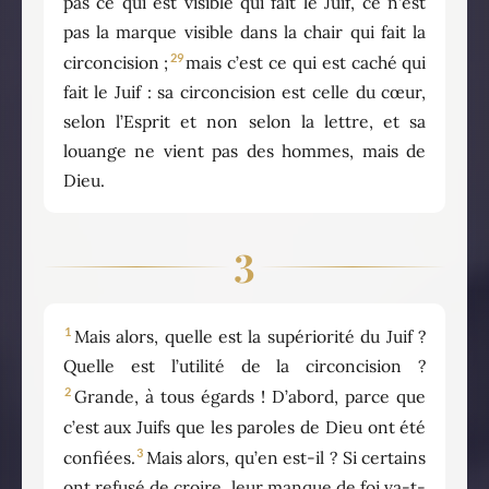
pas ce qui est visible qui fait le Juif, ce n’est
pas la marque visible dans la chair qui fait la
29
circoncision ;
mais c’est ce qui est caché qui
fait le Juif : sa circoncision est celle du cœur,
selon l’Esprit et non selon la lettre, et sa
louange ne vient pas des hommes, mais de
Dieu.
3
1
Mais alors, quelle est la supériorité du Juif ?
Quelle est l’utilité de la circoncision ?
2
Grande, à tous égards ! D’abord, parce que
c’est aux Juifs que les paroles de Dieu ont été
3
confiées.
Mais alors, qu’en est-il ? Si certains
ont refusé de croire, leur manque de foi va-t-