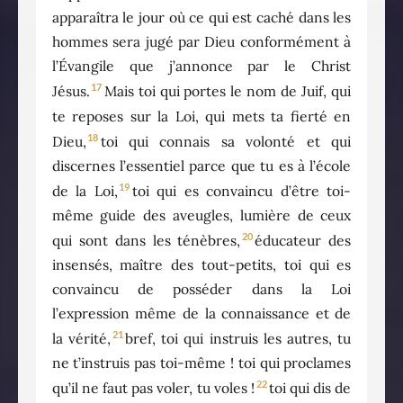
apparaîtra le jour où ce qui est caché dans les
hommes sera jugé par Dieu conformément à
l’Évangile que j’annonce par le Christ
17
Jésus.
Mais toi qui portes le nom de Juif, qui
te reposes sur la Loi, qui mets ta fierté en
18
Dieu,
toi qui connais sa volonté et qui
discernes l’essentiel parce que tu es à l’école
19
de la Loi,
toi qui es convaincu d’être toi-
même guide des aveugles, lumière de ceux
20
qui sont dans les ténèbres,
éducateur des
insensés, maître des tout-petits, toi qui es
convaincu de posséder dans la Loi
l’expression même de la connaissance et de
21
la vérité,
bref, toi qui instruis les autres, tu
ne t’instruis pas toi-même ! toi qui proclames
22
qu’il ne faut pas voler, tu voles !
toi qui dis de