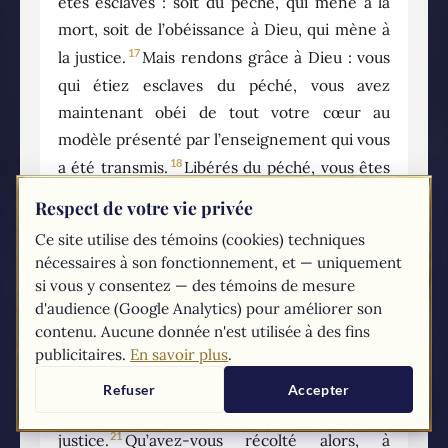
êtes esclaves : soit du péché, qui mène à la
mort, soit de l’obéissance à Dieu, qui mène à
17
la justice.
Mais rendons grâce à Dieu : vous
qui étiez esclaves du péché, vous avez
maintenant obéi de tout votre cœur au
modèle présenté par l’enseignement qui vous
18
a été transmis.
Libérés du péché, vous êtes
19
devenus esclaves de la justice.
J’emploie un
Respect de votre vie privée
langage humain, adapté à votre faiblesse.
Ce site utilise des témoins (cookies) techniques
Vous aviez mis les membres de votre corps au
nécessaires à son fonctionnement, et — uniquement
service de l’impureté et du désordre, ce qui
si vous y consentez — des témoins de mesure
mène au désordre ; de la même manière,
d'audience (Google Analytics) pour améliorer son
mettez-les à présent au service de la justice,
contenu. Aucune donnée n'est utilisée à des fins
publicitaires.
En savoir plus
.
20
ce qui mène à la sainteté.
Quand vous étiez
esclaves du péché, vous étiez libres par
Refuser
Accepter
rapport aux exigences de la
21
justice.
Qu’avez-vous récolté alors, à