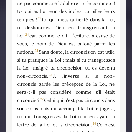
ne pas commettre l’adultère, tu le commets !
toi qui as horreur des idoles, tu pilles leurs
23
temples !
toi qui mets ta fierté dans la Loi,
tu déshonores Dieu en transgressant la
24
Loi,
car, comme le dit l’Écriture, à cause de
vous, le nom de Dieu est bafoué parmi les
25
nations.
Sans doute, la circoncision est utile
si tu pratiques la Loi ; mais si tu transgresses
la Loi, malgré ta circoncision tu es devenu
26
non-circoncis.
À l’inverse si le non-
circoncis garde les préceptes de la Loi, ne
sera-t-il pas considéré comme s’il était
27
circoncis ?
Celui qui n’est pas circoncis dans
son corps mais qui accomplit la Loi te jugera,
toi qui transgresses la Loi tout en ayant la
28
lettre de la Loi et la circoncision.
Ce n’est