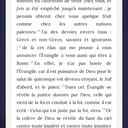
souvent eu l’intention de venir chez vous, et
j’en ai été empêché jusqu’à maintenant ; je
pensais obtenir chez vous quelque fruit
comme chez les autres nations
14
païennes.
J’ai des devoirs envers tous :
Grecs et non-Grecs, savants et ignorants
15
;
de là cet élan qui me pousse à vous
annoncer l’Évangile à vous aussi qui êtes à
16
Rome.
En effet, je n’ai pas honte de
l’Évangile, car il est puissance de Dieu pour le
salut de quiconque est devenu croyant, le Juif
17
d’abord, et le païen.
Dans cet Évangile se
révèle la justice donnée par Dieu, celle qui
vient de la foi et conduit à la foi, comme il est
18
écrit : Celui qui est juste par la foi, vivra.
Or
la colère de Dieu se révèle du haut du ciel
contre toute impiété et contre toute injustice