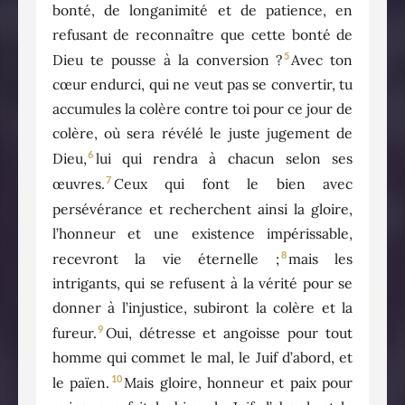
bonté, de longanimité et de patience, en
refusant de reconnaître que cette bonté de
5
Dieu te pousse à la conversion ?
Avec ton
cœur endurci, qui ne veut pas se convertir, tu
accumules la colère contre toi pour ce jour de
colère, où sera révélé le juste jugement de
6
Dieu,
lui qui rendra à chacun selon ses
7
œuvres.
Ceux qui font le bien avec
persévérance et recherchent ainsi la gloire,
l’honneur et une existence impérissable,
8
recevront la vie éternelle ;
mais les
intrigants, qui se refusent à la vérité pour se
donner à l’injustice, subiront la colère et la
9
fureur.
Oui, détresse et angoisse pour tout
homme qui commet le mal, le Juif d’abord, et
10
le païen.
Mais gloire, honneur et paix pour