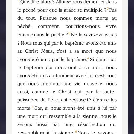
1
Que dire alors ? Allons-nous demeurer dans
2
le péché pour que la grâce se multiplie ?
Pas
du tout. Puisque nous sommes morts au
péché, comment pourrions-nous vivre
3
encore dans le péché ?
Ne le savez-vous pas
? Nous tous qui par le baptême avons été unis
au Christ Jésus, c’est à sa mort que nous
4
avons été unis par le baptême.
Si donc, par
le baptême qui nous unit à sa mort, nous
avons été mis au tombeau avec lui, c’est pour
que nous menions une vie nouvelle, nous
aussi, comme le Christ qui, par la toute-
puissance du Père, est ressuscité d’entre les
5
morts.
Car, si nous avons été unis à lui par
une mort qui ressemble à la sienne, nous le
serons aussi par une résurrection qui
6
ressemblera à la sienne.
Nous le savons :