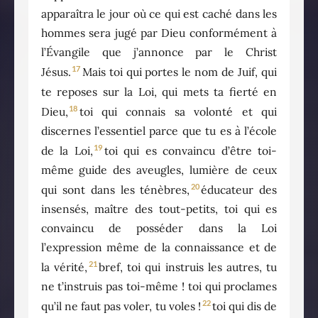
apparaîtra le jour où ce qui est caché dans les
hommes sera jugé par Dieu conformément à
l’Évangile que j’annonce par le Christ
17
Jésus.
Mais toi qui portes le nom de Juif, qui
te reposes sur la Loi, qui mets ta fierté en
18
Dieu,
toi qui connais sa volonté et qui
discernes l’essentiel parce que tu es à l’école
19
de la Loi,
toi qui es convaincu d’être toi-
même guide des aveugles, lumière de ceux
20
qui sont dans les ténèbres,
éducateur des
insensés, maître des tout-petits, toi qui es
convaincu de posséder dans la Loi
l’expression même de la connaissance et de
21
la vérité,
bref, toi qui instruis les autres, tu
ne t’instruis pas toi-même ! toi qui proclames
22
qu’il ne faut pas voler, tu voles !
toi qui dis de