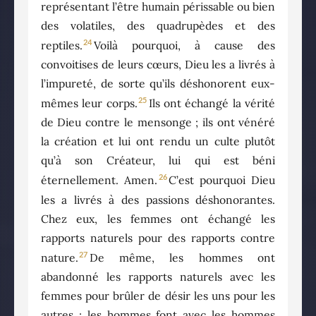
représentant l’être humain périssable ou bien
des volatiles, des quadrupèdes et des
24
reptiles.
Voilà pourquoi, à cause des
convoitises de leurs cœurs, Dieu les a livrés à
l’impureté, de sorte qu’ils déshonorent eux-
25
mêmes leur corps.
Ils ont échangé la vérité
de Dieu contre le mensonge ; ils ont vénéré
la création et lui ont rendu un culte plutôt
qu’à son Créateur, lui qui est béni
26
éternellement. Amen.
C’est pourquoi Dieu
les a livrés à des passions déshonorantes.
Chez eux, les femmes ont échangé les
rapports naturels pour des rapports contre
27
nature.
De même, les hommes ont
abandonné les rapports naturels avec les
femmes pour brûler de désir les uns pour les
autres ; les hommes font avec les hommes