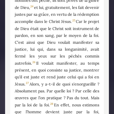
hommes ont péché, ils sont privés de la gloire
24
de Dieu,
et lui, gratuitement, les fait devenir
justes par sa grâce, en vertu de la rédemption
25
accomplie dans le Christ Jésus.
Car le projet
de Dieu était que le Christ soit instrument de
pardon, en son sang, par le moyen de la foi.
C’est ainsi que Dieu voulait manifester sa
justice, lui qui, dans sa longanimité, avait
fermé les yeux sur les péchés commis
26
autrefois.
Il voulait manifester, au temps
présent, en quoi consiste sa justice, montrer
qu’il est juste et rend juste celui qui a foi en
27
Jésus.
Alors, y a-t-il de quoi s'enorgueillir ?
Absolument pas. Par quelle loi ? Par celle des
œuvres que l’on pratique ? Pas du tout. Mais
28
par la loi de la foi.
En effet, nous estimons
que l’homme devient juste par la foi,