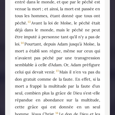
entré dans le monde, et que par le péché est
venue la mort ; et ainsi, la mort est passée en
tous les hommes, étant donné que tous ont
13
péché.
Avant la loi de Moïse, le péché était
déjà dans le monde, mais le péché ne peut
être imputé à personne tant qu’il n’y a pas de
14
loi.
Pourtant, depuis Adam jusqu’à Moïse, la
mort a établi son règne, même sur ceux qui
n’avaient pas péché par une transgression
semblable à celle d’Adam. Or, Adam préfigure
15
celui qui devait venir.
Mais il n'en va pas du
don gratuit comme de la faute. En effet, si la
mort a frappé la multitude par la faute d’un
seul, combien plus la grâce de Dieu s’est-elle
répandue en abondance sur la multitude,
cette grâce qui est donnée en un seul
16
homme, Jésus Christ.
Le don de Dieu et les