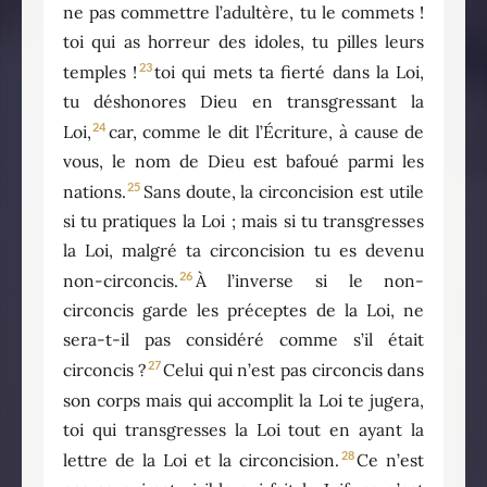
ne pas commettre l’adultère, tu le commets !
toi qui as horreur des idoles, tu pilles leurs
23
temples !
toi qui mets ta fierté dans la Loi,
tu déshonores Dieu en transgressant la
24
Loi,
car, comme le dit l’Écriture, à cause de
vous, le nom de Dieu est bafoué parmi les
25
nations.
Sans doute, la circoncision est utile
si tu pratiques la Loi ; mais si tu transgresses
la Loi, malgré ta circoncision tu es devenu
26
non-circoncis.
À l’inverse si le non-
circoncis garde les préceptes de la Loi, ne
sera-t-il pas considéré comme s’il était
27
circoncis ?
Celui qui n’est pas circoncis dans
son corps mais qui accomplit la Loi te jugera,
toi qui transgresses la Loi tout en ayant la
28
lettre de la Loi et la circoncision.
Ce n’est