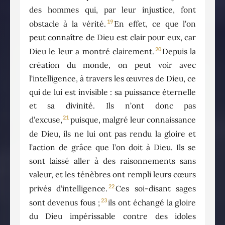
des hommes qui, par leur injustice, font
19
obstacle à la vérité.
En effet, ce que l’on
peut connaître de Dieu est clair pour eux, car
20
Dieu le leur a montré clairement.
Depuis la
création du monde, on peut voir avec
l’intelligence, à travers les œuvres de Dieu, ce
qui de lui est invisible : sa puissance éternelle
et sa divinité. Ils n’ont donc pas
21
d’excuse,
puisque, malgré leur connaissance
de Dieu, ils ne lui ont pas rendu la gloire et
l’action de grâce que l’on doit à Dieu. Ils se
sont laissé aller à des raisonnements sans
valeur, et les ténèbres ont rempli leurs cœurs
22
privés d’intelligence.
Ces soi-disant sages
23
sont devenus fous ;
ils ont échangé la gloire
du Dieu impérissable contre des idoles