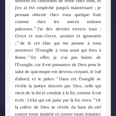
souvent eu l’intention de venir chez vous, et
j’en ai été empêché jusqu’à maintenant ; je
pensais obtenir chez vous quelque fruit
comme chez les autres nations
14
païennes.
J’ai des devoirs envers tous :
Grecs et non-Grecs, savants et ignorants
15
;
de là cet élan qui me pousse à vous
annoncer l’Évangile à vous aussi qui êtes à
16
Rome.
En effet, je n’ai pas honte de
l’Évangile, car il est puissance de Dieu pour le
salut de quiconque est devenu croyant, le Juif
17
d’abord, et le païen.
Dans cet Évangile se
révèle la justice donnée par Dieu, celle qui
vient de la foi et conduit à la foi, comme il est
18
écrit : Celui qui est juste par la foi, vivra.
Or
la colère de Dieu se révèle du haut du ciel
contre toute impiété et contre toute injustice