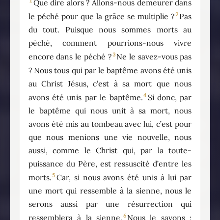
1
Que dire alors ? Allons-nous demeurer dans
2
le péché pour que la grâce se multiplie ?
Pas
du tout. Puisque nous sommes morts au
péché, comment pourrions-nous vivre
3
encore dans le péché ?
Ne le savez-vous pas
? Nous tous qui par le baptême avons été unis
au Christ Jésus, c’est à sa mort que nous
4
avons été unis par le baptême.
Si donc, par
le baptême qui nous unit à sa mort, nous
avons été mis au tombeau avec lui, c’est pour
que nous menions une vie nouvelle, nous
aussi, comme le Christ qui, par la toute-
puissance du Père, est ressuscité d’entre les
5
morts.
Car, si nous avons été unis à lui par
une mort qui ressemble à la sienne, nous le
serons aussi par une résurrection qui
6
ressemblera à la sienne.
Nous le savons :