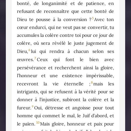
bonté, de longanimité et de patience, en
refusant de reconnaître que cette bonté de
5
Dieu te pousse à la conversion ?
Avec ton
cœur endurci, qui ne veut pas se convertir, tu
accumules la colère contre toi pour ce jour de
colère, où sera révélé le juste jugement de
6
Dieu,
lui qui rendra à chacun selon ses
7
œuvres.
Ceux qui font le bien avec
persévérance et recherchent ainsi la gloire,
l’honneur et une existence impérissable,
8
recevront la vie éternelle ;
mais les
intrigants, qui se refusent à la vérité pour se
donner à l’injustice, subiront la colère et la
9
fureur.
Oui, détresse et angoisse pour tout
homme qui commet le mal, le Juif d’abord, et
10
le païen.
Mais gloire, honneur et paix pour