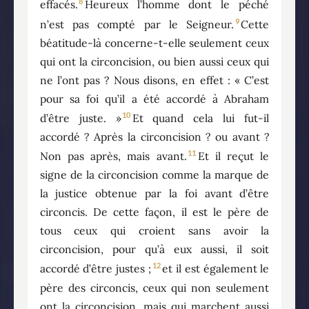
8
effacés.
Heureux l’homme dont le péché
9
n’est pas compté par le Seigneur.
Cette
béatitude-là concerne-t-elle seulement ceux
qui ont la circoncision, ou bien aussi ceux qui
ne l’ont pas ? Nous disons, en effet : « C’est
pour sa foi qu’il a été accordé à Abraham
10
d’être juste. »
Et quand cela lui fut-il
accordé ? Après la circoncision ? ou avant ?
11
Non pas après, mais avant.
Et il reçut le
signe de la circoncision comme la marque de
la justice obtenue par la foi avant d’être
circoncis. De cette façon, il est le père de
tous ceux qui croient sans avoir la
circoncision, pour qu’à eux aussi, il soit
12
accordé d’être justes ;
et il est également le
père des circoncis, ceux qui non seulement
ont la circoncision, mais qui marchent aussi