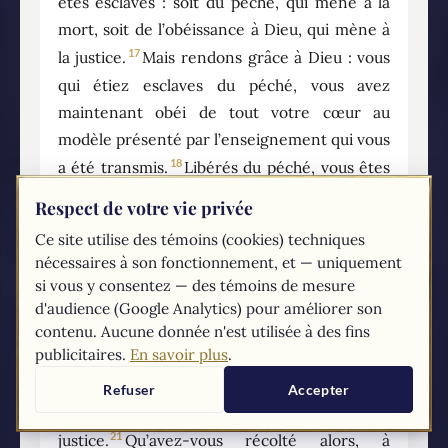
êtes esclaves : soit du péché, qui mène à la
mort, soit de l’obéissance à Dieu, qui mène à
17
la justice.
Mais rendons grâce à Dieu : vous
qui étiez esclaves du péché, vous avez
maintenant obéi de tout votre cœur au
modèle présenté par l’enseignement qui vous
18
a été transmis.
Libérés du péché, vous êtes
19
devenus esclaves de la justice.
J’emploie un
Respect de votre vie privée
langage humain, adapté à votre faiblesse.
Ce site utilise des témoins (cookies) techniques
Vous aviez mis les membres de votre corps au
nécessaires à son fonctionnement, et — uniquement
service de l’impureté et du désordre, ce qui
si vous y consentez — des témoins de mesure
mène au désordre ; de la même manière,
d'audience (Google Analytics) pour améliorer son
mettez-les à présent au service de la justice,
contenu. Aucune donnée n'est utilisée à des fins
publicitaires.
En savoir plus
.
20
ce qui mène à la sainteté.
Quand vous étiez
esclaves du péché, vous étiez libres par
Refuser
Accepter
rapport aux exigences de la
21
justice.
Qu’avez-vous récolté alors, à