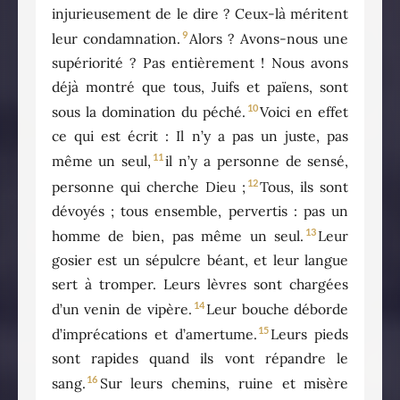
injurieusement de le dire ? Ceux-là méritent
9
leur condamnation.
Alors ? Avons-nous une
supériorité ? Pas entièrement ! Nous avons
déjà montré que tous, Juifs et païens, sont
10
sous la domination du péché.
Voici en effet
ce qui est écrit : Il n’y a pas un juste, pas
11
même un seul,
il n’y a personne de sensé,
12
personne qui cherche Dieu ;
Tous, ils sont
dévoyés ; tous ensemble, pervertis : pas un
13
homme de bien, pas même un seul.
Leur
gosier est un sépulcre béant, et leur langue
sert à tromper. Leurs lèvres sont chargées
14
d’un venin de vipère.
Leur bouche déborde
15
d’imprécations et d’amertume.
Leurs pieds
sont rapides quand ils vont répandre le
16
sang.
Sur leurs chemins, ruine et misère