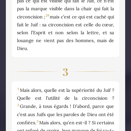
pas ce qui est visible qui fait le Juif, ce n’est
pas la marque visible dans la chair qui fait la
29
circoncision ;
mais c’est ce qui est caché qui
fait le Juif : sa circoncision est celle du cœur,
selon l’Esprit et non selon la lettre, et sa
louange ne vient pas des hommes, mais de
Dieu.
3
1
Mais alors, quelle est la supériorité du Juif ?
Quelle est l’utilité de la circoncision ?
2
Grande, à tous égards ! D’abord, parce que
c’est aux Juifs que les paroles de Dieu ont été
3
confiées.
Mais alors, qu’en est-il ? Si certains
ont refusé de croire, leur manque de foi va-t-