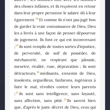
des choses infâmes, et ils reçoivent en retour
dans leur propre personne le salaire dû à leur
28
égarement.
Et comme ils n’ont pas jugé bon
de garder la vraie connaissance de Dieu, Dieu
les a livrés à une façon de penser dépourvue
de jugement. Ils font ce qui est inconvenant
29
;
ils sont remplis de toutes sortes d’injustice,
de perversité, de soif de posséder, de
méchanceté, ne respirant que jalousie,
meurtre, rivalité, ruse, dépravation ; ils sont
30
détracteurs,
médisants, ennemis de Dieu,
insolents, orgueilleux, fanfarons, ingénieux à
faire le mal, révoltés contre leurs parents
31
;
ils sont sans intelligence, sans loyauté,
32
sans affection, sans pitié.
Ils savent bien
que, d’après le juste décret de Dieu, ceux qui