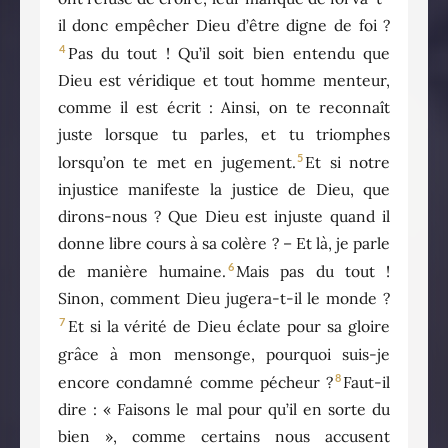
il donc empêcher Dieu d’être digne de foi ?
4
Pas du tout ! Qu’il soit bien entendu que
Dieu est véridique et tout homme menteur,
comme il est écrit : Ainsi, on te reconnaît
juste lorsque tu parles, et tu triomphes
5
lorsqu’on te met en jugement.
Et si notre
injustice manifeste la justice de Dieu, que
dirons-nous ? Que Dieu est injuste quand il
donne libre cours à sa colère ? – Et là, je parle
6
de manière humaine.
Mais pas du tout !
Sinon, comment Dieu jugera-t-il le monde ?
7
Et si la vérité de Dieu éclate pour sa gloire
grâce à mon mensonge, pourquoi suis-je
8
encore condamné comme pécheur ?
Faut-il
dire : « Faisons le mal pour qu’il en sorte du
bien », comme certains nous accusent