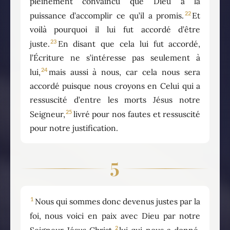
pleinement convaincu que Dieu a la
22
puissance d’accomplir ce qu’il a promis.
Et
voilà pourquoi il lui fut accordé d’être
23
juste.
En disant que cela lui fut accordé,
l’Écriture ne s’intéresse pas seulement à
24
lui,
mais aussi à nous, car cela nous sera
accordé puisque nous croyons en Celui qui a
ressuscité d’entre les morts Jésus notre
25
Seigneur,
livré pour nos fautes et ressuscité
pour notre justification.
5
1
Nous qui sommes donc devenus justes par la
foi, nous voici en paix avec Dieu par notre
2
Seigneur Jésus Christ,
lui qui nous a donné,