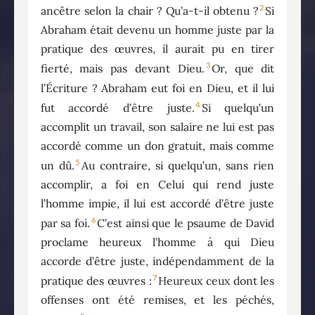
2
ancêtre selon la chair ? Qu’a-t-il obtenu ?
Si
Abraham était devenu un homme juste par la
pratique des œuvres, il aurait pu en tirer
3
fierté, mais pas devant Dieu.
Or, que dit
l’Écriture ? Abraham eut foi en Dieu, et il lui
4
fut accordé d’être juste.
Si quelqu’un
accomplit un travail, son salaire ne lui est pas
accordé comme un don gratuit, mais comme
5
un dû.
Au contraire, si quelqu’un, sans rien
accomplir, a foi en Celui qui rend juste
l’homme impie, il lui est accordé d’être juste
6
par sa foi.
C’est ainsi que le psaume de David
proclame heureux l’homme à qui Dieu
accorde d’être juste, indépendamment de la
7
pratique des œuvres :
Heureux ceux dont les
offenses ont été remises, et les péchés,