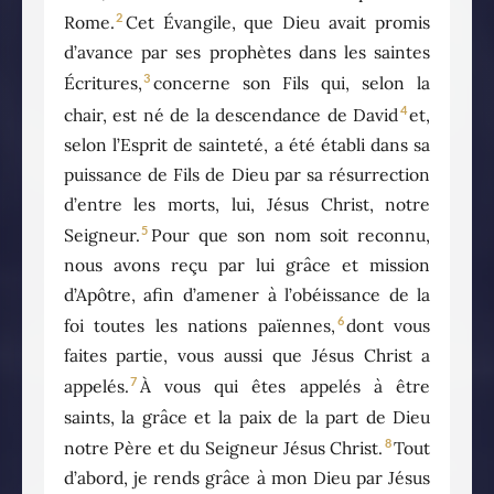
2
Rome.
Cet Évangile, que Dieu avait promis
d’avance par ses prophètes dans les saintes
3
Écritures,
concerne son Fils qui, selon la
4
chair, est né de la descendance de David
et,
selon l’Esprit de sainteté, a été établi dans sa
puissance de Fils de Dieu par sa résurrection
d’entre les morts, lui, Jésus Christ, notre
5
Seigneur.
Pour que son nom soit reconnu,
nous avons reçu par lui grâce et mission
d’Apôtre, afin d’amener à l’obéissance de la
6
foi toutes les nations païennes,
dont vous
faites partie, vous aussi que Jésus Christ a
7
appelés.
À vous qui êtes appelés à être
saints, la grâce et la paix de la part de Dieu
8
notre Père et du Seigneur Jésus Christ.
Tout
d’abord, je rends grâce à mon Dieu par Jésus