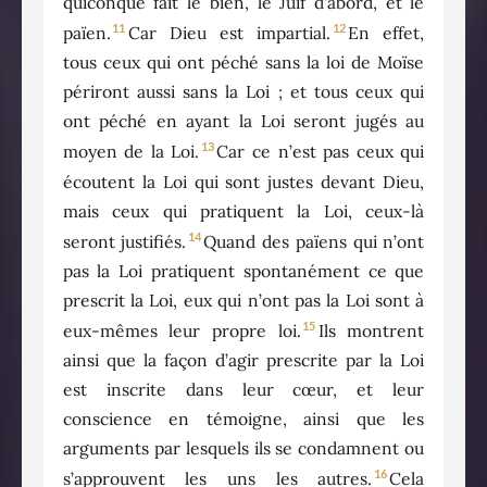
quiconque fait le bien, le Juif d’abord, et le
11
12
païen.
Car Dieu est impartial.
En effet,
tous ceux qui ont péché sans la loi de Moïse
périront aussi sans la Loi ; et tous ceux qui
ont péché en ayant la Loi seront jugés au
13
moyen de la Loi.
Car ce n’est pas ceux qui
écoutent la Loi qui sont justes devant Dieu,
mais ceux qui pratiquent la Loi, ceux-là
14
seront justifiés.
Quand des païens qui n’ont
pas la Loi pratiquent spontanément ce que
prescrit la Loi, eux qui n’ont pas la Loi sont à
15
eux-mêmes leur propre loi.
Ils montrent
ainsi que la façon d’agir prescrite par la Loi
est inscrite dans leur cœur, et leur
conscience en témoigne, ainsi que les
arguments par lesquels ils se condamnent ou
16
s’approuvent les uns les autres.
Cela