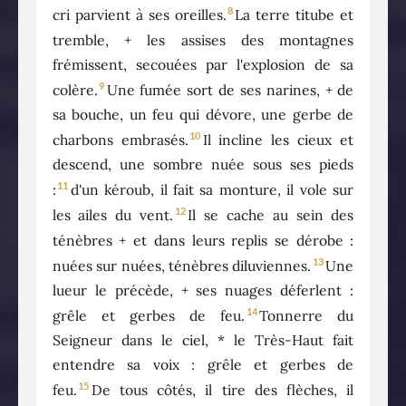
8
cri parvient à ses oreilles.
La terre titube et
tremble, + les assises des montagnes
frémissent, secouées par l'explosion de sa
9
colère.
Une fumée sort de ses narines, + de
sa bouche, un feu qui dévore, une gerbe de
10
charbons embrasés.
Il incline les cieux et
descend, une sombre nuée sous ses pieds
11
:
d'un kéroub, il fait sa monture, il vole sur
12
les ailes du vent.
Il se cache au sein des
ténèbres + et dans leurs replis se dérobe :
13
nuées sur nuées, ténèbres diluviennes.
Une
lueur le précède, + ses nuages déferlent :
14
grêle et gerbes de feu.
Tonnerre du
Seigneur dans le ciel, * le Très-Haut fait
entendre sa voix : grêle et gerbes de
15
feu.
De tous côtés, il tire des flèches, il