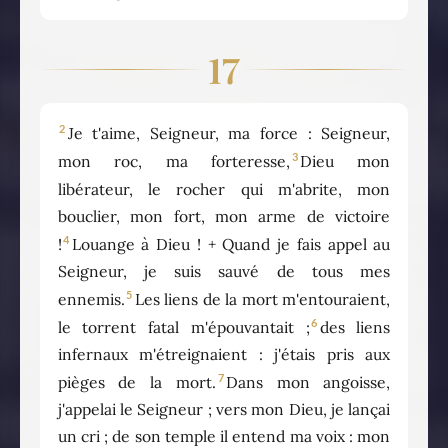
17
2
Je t'aime, Seigneur, ma force : Seigneur,
3
mon roc, ma forteresse,
Dieu mon
libérateur, le rocher qui m'abrite, mon
bouclier, mon fort, mon arme de victoire
4
!
Louange à Dieu ! + Quand je fais appel au
Seigneur, je suis sauvé de tous mes
5
ennemis.
Les liens de la mort m'entouraient,
6
le torrent fatal m'épouvantait ;
des liens
infernaux m'étreignaient : j'étais pris aux
7
pièges de la mort.
Dans mon angoisse,
j'appelai le Seigneur ; vers mon Dieu, je lançai
un cri ; de son temple il entend ma voix : mon