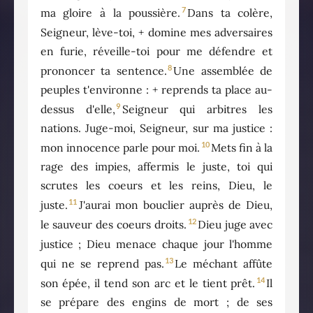
7
ma gloire à la poussière.
Dans ta colère,
Seigneur, lève-toi, + domine mes adversaires
en furie, réveille-toi pour me défendre et
8
prononcer ta sentence.
Une assemblée de
peuples t'environne : + reprends ta place au-
9
dessus d'elle,
Seigneur qui arbitres les
nations. Juge-moi, Seigneur, sur ma justice :
10
mon innocence parle pour moi.
Mets fin à la
rage des impies, affermis le juste, toi qui
scrutes les coeurs et les reins, Dieu, le
11
juste.
J'aurai mon bouclier auprès de Dieu,
12
le sauveur des coeurs droits.
Dieu juge avec
justice ; Dieu menace chaque jour l'homme
13
qui ne se reprend pas.
Le méchant affûte
14
son épée, il tend son arc et le tient prêt.
Il
se prépare des engins de mort ; de ses