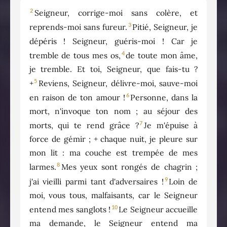
2
Seigneur, corrige-moi sans colère, et
3
reprends-moi sans fureur.
Pitié, Seigneur, je
dépéris ! Seigneur, guéris-moi ! Car je
4
tremble de tous mes os,
de toute mon âme,
je tremble. Et toi, Seigneur, que fais-tu ?
5
+
Reviens, Seigneur, délivre-moi, sauve-moi
6
en raison de ton amour !
Personne, dans la
mort, n'invoque ton nom ; au séjour des
7
morts, qui te rend grâce ?
Je m'épuise à
force de gémir ; + chaque nuit, je pleure sur
mon lit : ma couche est trempée de mes
8
larmes.
Mes yeux sont rongés de chagrin ;
9
j'ai vieilli parmi tant d'adversaires !
Loin de
moi, vous tous, malfaisants, car le Seigneur
10
entend mes sanglots !
Le Seigneur accueille
ma demande, le Seigneur entend ma