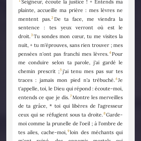
1
Seigneur, écoute la justice ! + Entends ma
plainte, accueille ma prière : mes lèvres ne
2
mentent pas.
De ta face, me viendra la
sentence : tes yeux verront où est le
3
droit.
Tu sondes mon cœur, tu me visites la
nuit, + tu m'éprouves, sans rien trouver ; mes
4
pensées n'ont pas franchi mes lèvres.
Pour
me conduire selon ta parole, j'ai gardé le
5
chemin prescrit ;
j'ai tenu mes pas sur tes
6
traces : jamais mon pied n'a trébuché.
Je
t'appelle, toi, le Dieu qui répond : écoute-moi,
7
entends ce que je dis.
Montre les merveilles
de ta grâce, * toi qui libères de l'agresseur
8
ceux qui se réfugient sous ta droite.
Garde-
moi comme la prunelle de l'oeil ; à l'ombre de
9
tes ailes, cache-moi,
loin des méchants qui
m'ont ruiné, des ennemis mortels qui