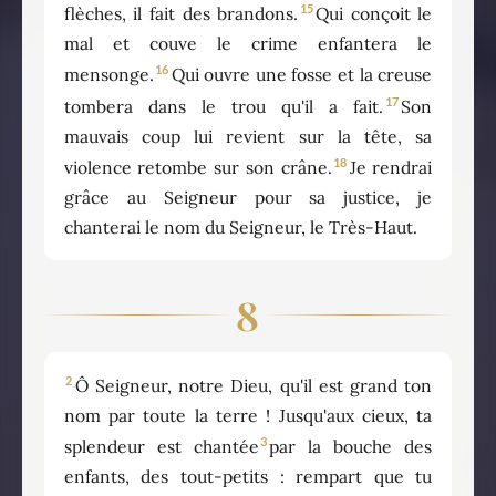
15
flèches, il fait des brandons.
Qui conçoit le
mal et couve le crime enfantera le
16
mensonge.
Qui ouvre une fosse et la creuse
17
tombera dans le trou qu'il a fait.
Son
mauvais coup lui revient sur la tête, sa
18
violence retombe sur son crâne.
Je rendrai
grâce au Seigneur pour sa justice, je
chanterai le nom du Seigneur, le Très-Haut.
8
2
Ô Seigneur, notre Dieu, qu'il est grand ton
nom par toute la terre ! Jusqu'aux cieux, ta
3
splendeur est chantée
par la bouche des
enfants, des tout-petits : rempart que tu