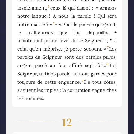
5
insolemment,
ceux-là qui disent : « Armons
notre langue ! A nous la parole ! Qui sera
6
notre maître ? »
- « Pour le pauvre qui gémit,
le malheureux que l'on dépouille, +
maintenant je me lève, dit le Seigneur ; * à
7
celui qu'on méprise, je porte secours. »
Les
paroles du Seigneur sont des paroles pures,
8
argent passé au feu, affiné sept fois.
Toi,
Seigneur, tu tiens parole, tu nous gardes pour
9
toujours de cette engeance.
De tous côtés,
s'agitent les impies : la corruption gagne chez
les hommes.
12