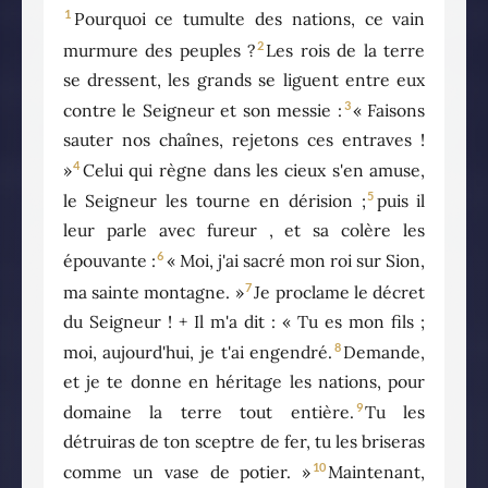
1
Pourquoi ce tumulte des nations, ce vain
2
murmure des peuples ?
Les rois de la terre
se dressent, les grands se liguent entre eux
3
contre le Seigneur et son messie :
« Faisons
sauter nos chaînes, rejetons ces entraves !
4
»
Celui qui règne dans les cieux s'en amuse,
5
le Seigneur les tourne en dérision ;
puis il
leur parle avec fureur , et sa colère les
6
épouvante :
« Moi, j'ai sacré mon roi sur Sion,
7
ma sainte montagne. »
Je proclame le décret
du Seigneur ! + Il m'a dit : « Tu es mon fils ;
8
moi, aujourd'hui, je t'ai engendré.
Demande,
et je te donne en héritage les nations, pour
9
domaine la terre tout entière.
Tu les
détruiras de ton sceptre de fer, tu les briseras
10
comme un vase de potier. »
Maintenant,