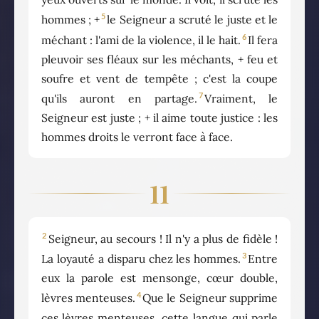
5
hommes ; +
le Seigneur a scruté le juste et le
6
méchant : l'ami de la violence, il le hait.
Il fera
pleuvoir ses fléaux sur les méchants, + feu et
soufre et vent de tempête ; c'est la coupe
7
qu'ils auront en partage.
Vraiment, le
Seigneur est juste ; + il aime toute justice : les
hommes droits le verront face à face.
11
2
Seigneur, au secours ! Il n'y a plus de fidèle !
3
La loyauté a disparu chez les hommes.
Entre
eux la parole est mensonge, cœur double,
4
lèvres menteuses.
Que le Seigneur supprime
ces lèvres menteuses, cette langue qui parle