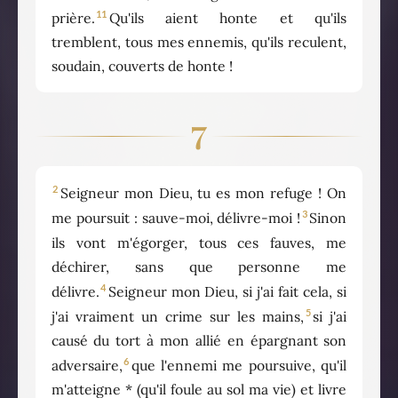
11
prière.
Qu'ils aient honte et qu'ils
tremblent, tous mes ennemis, qu'ils reculent,
soudain, couverts de honte !
7
2
Seigneur mon Dieu, tu es mon refuge ! On
3
me poursuit : sauve-moi, délivre-moi !
Sinon
ils vont m'égorger, tous ces fauves, me
déchirer, sans que personne me
4
délivre.
Seigneur mon Dieu, si j'ai fait cela, si
5
j'ai vraiment un crime sur les mains,
si j'ai
causé du tort à mon allié en épargnant son
6
adversaire,
que l'ennemi me poursuive, qu'il
m'atteigne * (qu'il foule au sol ma vie) et livre