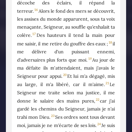
décoche des éclairs, il répand la
16
terreur.
Alors le fond des mers se découvrit,
les assises du monde apparurent, sous ta voix
menaçante, Seigneur, au souffle qu'exhalait ta
17
colère.
Des hauteurs il tend la main pour
18
me saisir, il me retire du gouffre des eaux ;
il
me délivre d'un puissant ennemi,
19
d'adversaires plus forts que moi.
Au jour de
ma défaite ils m'attendaient, mais j'avais le
20
Seigneur pour appui.
Et lui m'a dégagé, mis
21
au large, il m'a libéré, car il m'aime.
Le
Seigneur me traite selon ma justice, il me
22
donne le salaire des mains pures,
car j'ai
gardé les chemins du Seigneur, jamais je n'ai
23
trahi mon Dieu.
Ses ordres sont tous devant
24
moi, jamais je ne m'écarte de ses lois.
Je suis