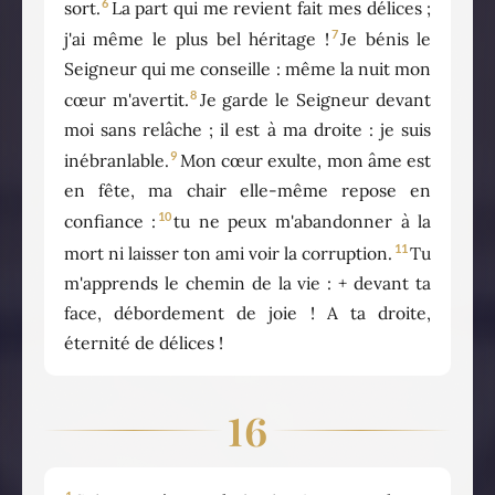
6
sort.
La part qui me revient fait mes délices ;
7
j'ai même le plus bel héritage !
Je bénis le
Seigneur qui me conseille : même la nuit mon
8
cœur m'avertit.
Je garde le Seigneur devant
moi sans relâche ; il est à ma droite : je suis
9
inébranlable.
Mon cœur exulte, mon âme est
en fête, ma chair elle-même repose en
10
confiance :
tu ne peux m'abandonner à la
11
mort ni laisser ton ami voir la corruption.
Tu
m'apprends le chemin de la vie : + devant ta
face, débordement de joie ! A ta droite,
éternité de délices !
16