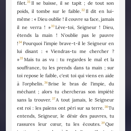
31
filet.
Il se baisse, il se tapit ; de tout son
32
poids, il tombe sur le faible.
Il dit en lui-
même : « Dieu oublie ! il couvre sa face, jamais
33
il ne verra ! »
Lève-toi, Seigneur ! Dieu,
étends la main ! N'oublie pas le pauvre
34
!
Pourquoi l'impie brave-t-il le Seigneur en
lui disant : « Viendras-tu me chercher ?
35
»
Mais tu as vu : tu regardes le mal et la
souffrance, tu les prends dans ta main ; sur
toi repose le faible, c'est toi qui viens en aide
36
à l'orphelin.
Brise le bras de l'impie, du
méchant ; alors tu chercheras son impiété
37
sans la trouver.
A tout jamais, le Seigneur
38
est roi : les païens ont péri sur sa terre.
Tu
entends, Seigneur, le désir des pauvres, tu
39
rassures leur cœur, tu les écoutes.
Que