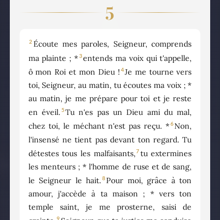
5
2
Écoute mes paroles, Seigneur, comprends
3
ma plainte ; *
entends ma voix qui t'appelle,
4
ô mon Roi et mon Dieu !
Je me tourne vers
toi, Seigneur, au matin, tu écoutes ma voix ; *
au matin, je me prépare pour toi et je reste
5
en éveil.
Tu n'es pas un Dieu ami du mal,
6
chez toi, le méchant n'est pas reçu. *
Non,
l'insensé ne tient pas devant ton regard. Tu
7
détestes tous les malfaisants,
tu extermines
les menteurs ; * l'homme de ruse et de sang,
8
le Seigneur le hait.
Pour moi, grâce à ton
amour, j'accède à ta maison ; * vers ton
temple saint, je me prosterne, saisi de
9