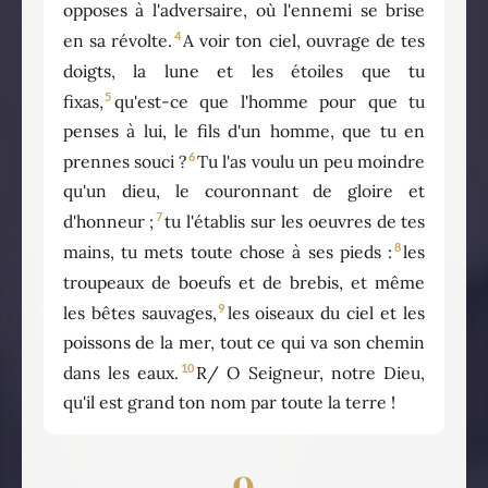
opposes à l'adversaire, où l'ennemi se brise
4
en sa révolte.
A voir ton ciel, ouvrage de tes
doigts, la lune et les étoiles que tu
5
fixas,
qu'est-ce que l'homme pour que tu
penses à lui, le fils d'un homme, que tu en
6
prennes souci ?
Tu l'as voulu un peu moindre
qu'un dieu, le couronnant de gloire et
7
d'honneur ;
tu l'établis sur les oeuvres de tes
8
mains, tu mets toute chose à ses pieds :
les
troupeaux de boeufs et de brebis, et même
9
les bêtes sauvages,
les oiseaux du ciel et les
poissons de la mer, tout ce qui va son chemin
10
dans les eaux.
R/ O Seigneur, notre Dieu,
qu'il est grand ton nom par toute la terre !