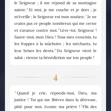
le Seigneur ; il me répond de sa montagne
6
sainte.
Et moi, je me couche et je dors ; je
7
m'éveille : le Seigneur est mon soutien.
Je ne
crains pas ce peuple nombreux qui me cerne
8
et s'avance contre moi.
Lève-toi, Seigneur !
Sauve-moi, mon Dieu ! Tous mes ennemis, tu
les frappes à la mâchoire ; les méchants, tu
9
leur brises les dents.
Du Seigneur vient le
salut ; vienne ta bénédiction sur ton peuple !
4
2
Quand je crie, réponds-moi, Dieu, ma
justice ! Toi qui me libères dans la détresse,
3
pitié pour moi, écoute ma prière !
Fils des