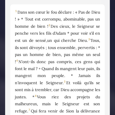
1
Dans son cœur le fou déclare : « Pas de Dieu
! » * Tout est corrompu, abominable, pas un
2
homme de bien !
Des cieux, le Seigneur se
penche vers les fils d'Adam * pour voir s'il en
3
est un de sensé,un qui cherche Dieu.
Tous,
ils sont dévoyés ; tous ensemble, pervertis : *
pas un homme de bien, pas même un seul
4
!
N'ont-ils donc pas compris, ces gens qui
font le mal ? + Quand ils mangent leur pain, ils
mangent mon peuple. * Jamais ils
5
n'invoquent le Seigneur.
Et voilà qu'ils se
sont mis à trembler, car Dieu accompagne les
6
justes. *
Vous riez des projets du
malheureux, mais le Seigneur est son
7
refuge.
Qui fera venir de Sion la délivrance