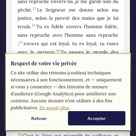
sans reproche envers lui, je me garde loin du
25
péché.
Le Seigneur me donne selon ma
justice, selon la pureté des mains que je lui
26
tends.
Tu es fidèle envers l'homme fidèle,
sans reproche avec l'homme sans reproche
27
;
envers qui est loyal, tu es loyal, tu ruses
28
avec le pervers.
Tu sauves le peuple des
humbles ; les regards hautains, tu les
Respect de votre vie privée
29
rabaisses.
Tu es la lumière de ma lampe,
Ce site utilise des témoins (cookies) techniques
Seigneur mon Dieu, tu éclaires ma
nécessaires à son fonctionnement, et — uniquement
30
nuit.
Grâce à toi, je saute le fossé, grâce à
si vous y consentez — des témoins de mesure
31
d'audience (Google Analytics) pour améliorer son
mon Dieu, je franchis la muraille.
Ce Dieu a
contenu. Aucune donnée n'est utilisée à des fins
des chemins sans reproche, + la parole du
publicitaires.
En savoir plus
.
Seigneur est sans alliage, il est un bouclier
32
Refuser
Accepter
pour qui s'abrite en lui.
Qui est Dieu, hormis
le Seigneur ? le Rocher, sinon notre Dieu ?
33
C'est le Dieu qui m'emplit de vaillance et