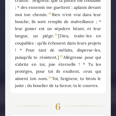
crainte.
Seigneur, que ta justice me conduise
; * des ennemis me guettent : aplanis devant
10
moi ton chemin.
Rien n'est vrai dans leur
bouche, ils sont remplis de malveillance ; *
leur gosier est un sépulcre béant, et leur
11
langue, un piège.
[Dieu, traite-les en
coupables : qu'ils échouent dans leurs projets
! * Pour tant de méfaits, disperse-les,
12
puisqu'ils te résistent.]
Allégresse pour qui
s'abrite en toi, joie éternelle ! * Tu les
protèges, pour toi ils exultent, ceux qui
13
aiment ton nom.
Toi, Seigneur, tu bénis le
juste ; du bouclier de ta faveur, tu le couvres.
6