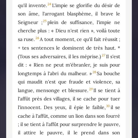
24
qu'il invente.
L'impie se glorifie du désir de
son âme, l'arrogant blasphème, il brave le
25
Seigneur ;
plein de suffisance, l'impie ne
cherche plus : « Dieu n'est rien », voilà toute
26
sa ruse.
A tout moment, ce qu'il fait réussit ;
+ tes sentences le dominent de très haut. *
27
(Tous ses adversaires, il les méprise.)
Il s'est
dit : « Rien ne peut m'ébranler, je suis pour
28
longtemps à l'abri du malheur. »
Sa bouche
qui maudit n'est que fraude et violence, sa
29
langue, mensonge et blessure.
Il se tient à
l'affût près des villages, il se cache pour tuer
30
l'innocent. Des yeux, il épie le faible,
il se
cache à l'affût, comme un lion dans son fourré
; il se tient à l'affût pour surprendre le pauvre,
il attire le pauvre, il le prend dans son