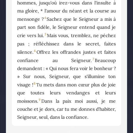
hommes, jusqu'où irez-vous dans l'insulte à
ma gloire, * l'amour du néant et la course au
4
mensonge ?
Sachez que le Seigneur a mis à
part son fidèle, le Seigneur entend quand je
5
crie vers lui.
Mais vous, tremblez, ne péchez
pas ; réfléchissez dans le secret, faites
6
silence.
Offrez les offrandes justes et faites
7
confiance au Seigneur.
Beaucoup
demandent : « Qui nous fera voir le bonheur ?
» Sur nous, Seigneur, que s'illumine ton
8
visage !
Tu mets dans mon cœur plus de joie
que toutes leurs vendanges et leurs
9
moissons.
Dans la paix moi aussi, je me
couche et je dors, car tu me donnes d'habiter,
Seigneur, seul, dans la confiance.