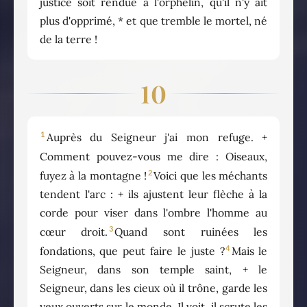
justice soit rendue à l'orphelin, qu'il n'y ait
plus d'opprimé, * et que tremble le mortel, né
de la terre !
10
1
Auprès du Seigneur j'ai mon refuge. +
Comment pouvez-vous me dire : Oiseaux,
2
fuyez à la montagne !
Voici que les méchants
tendent l'arc : + ils ajustent leur flèche à la
corde pour viser dans l'ombre l'homme au
3
cœur droit.
Quand sont ruinées les
4
fondations, que peut faire le juste ?
Mais le
Seigneur, dans son temple saint, + le
Seigneur, dans les cieux où il trône, garde les
yeux ouverts sur le monde. Il voit, il scrute les