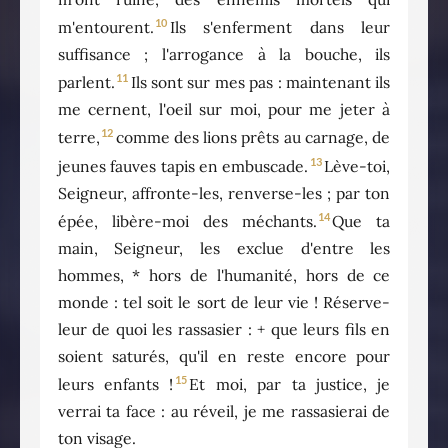
10
m'entourent.
Ils s'enferment dans leur
suffisance ; l'arrogance à la bouche, ils
11
parlent.
Ils sont sur mes pas : maintenant ils
me cernent, l'oeil sur moi, pour me jeter à
12
terre,
comme des lions prêts au carnage, de
13
jeunes fauves tapis en embuscade.
Lève-toi,
Seigneur, affronte-les, renverse-les ; par ton
14
épée, libère-moi des méchants.
Que ta
main, Seigneur, les exclue d'entre les
hommes, * hors de l'humanité, hors de ce
monde : tel soit le sort de leur vie ! Réserve-
leur de quoi les rassasier : + que leurs fils en
soient saturés, qu'il en reste encore pour
15
leurs enfants !
Et moi, par ta justice, je
verrai ta face : au réveil, je me rassasierai de
ton visage.