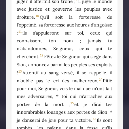
juger, il affermit son trône ;
il juge le monde
avec justice et gouverne les peuples avec
10
droiture.
Qu'il soit la forteresse de
l'opprimé, sa forteresse aux heures d'angoisse
11
:
ils s'appuieront sur toi, ceux qui
connaissent ton nom ; jamais tu
n'abandonnes, Seigneur, ceux qui te
12
cherchent.
Fêtez le Seigneur qui siège dans
Sion, annoncez parmi les peuples ses exploits
13
!
Attentif au sang versé, il se rappelle, il
14
n'oublie pas le cri des malheureux.
Pitié
pour moi, Seigneur, vois le mal que m'ont fait
mes adversaires, * toi qui m'arraches aux
15
portes de la mort ;
et je dirai tes
innombrables louanges aux portes de Sion, *
16
je danserai de joie pour ta victoire.
Ils sont
tombés, les païens, dans la fosse qu'ils