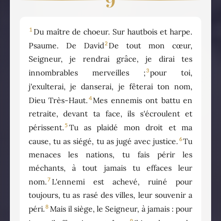
9
1
Du maître de choeur. Sur hautbois et harpe.
2
Psaume. De David
De tout mon cœur,
Seigneur, je rendrai grâce, je dirai tes
3
innombrables merveilles ;
pour toi,
j'exulterai, je danserai, je fêterai ton nom,
4
Dieu Très-Haut.
Mes ennemis ont battu en
retraite, devant ta face, ils s'écroulent et
5
périssent.
Tu as plaidé mon droit et ma
6
cause, tu as siégé, tu as jugé avec justice.
Tu
menaces les nations, tu fais périr les
méchants, à tout jamais tu effaces leur
7
nom.
L'ennemi est achevé, ruiné pour
toujours, tu as rasé des villes, leur souvenir a
8
péri.
Mais il siège, le Seigneur, à jamais : pour
9