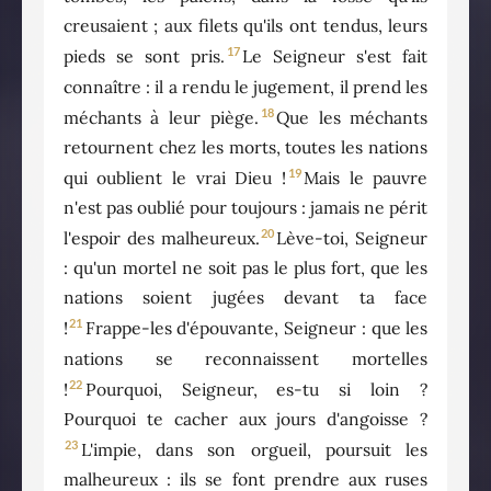
creusaient ; aux filets qu'ils ont tendus, leurs
17
pieds se sont pris.
Le Seigneur s'est fait
connaître : il a rendu le jugement, il prend les
18
méchants à leur piège.
Que les méchants
retournent chez les morts, toutes les nations
19
qui oublient le vrai Dieu !
Mais le pauvre
n'est pas oublié pour toujours : jamais ne périt
20
l'espoir des malheureux.
Lève-toi, Seigneur
: qu'un mortel ne soit pas le plus fort, que les
nations soient jugées devant ta face
21
!
Frappe-les d'épouvante, Seigneur : que les
nations se reconnaissent mortelles
22
!
Pourquoi, Seigneur, es-tu si loin ?
Pourquoi te cacher aux jours d'angoisse ?
23
L'impie, dans son orgueil, poursuit les
malheureux : ils se font prendre aux ruses