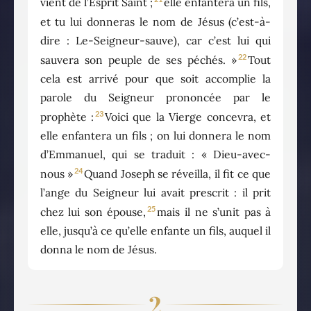
vient de l’Esprit Saint ;
elle enfantera un fils,
et tu lui donneras le nom de Jésus (c’est-à-
dire : Le-Seigneur-sauve), car c’est lui qui
22
sauvera son peuple de ses péchés. »
Tout
cela est arrivé pour que soit accomplie la
parole du Seigneur prononcée par le
23
prophète :
Voici que la Vierge concevra, et
elle enfantera un fils ; on lui donnera le nom
d’Emmanuel, qui se traduit : « Dieu-avec-
24
nous »
Quand Joseph se réveilla, il fit ce que
l’ange du Seigneur lui avait prescrit : il prit
25
chez lui son épouse,
mais il ne s’unit pas à
elle, jusqu’à ce qu’elle enfante un fils, auquel il
donna le nom de Jésus.
2