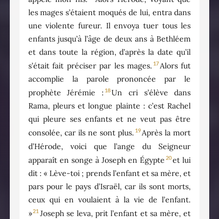
les mages s’étaient moqués de lui, entra dans
une violente fureur. Il envoya tuer tous les
enfants jusqu’à l’âge de deux ans à Bethléem
et dans toute la région, d’après la date qu’il
17
s’était fait préciser par les mages.
Alors fut
accomplie la parole prononcée par le
18
prophète Jérémie :
Un cri s’élève dans
Rama, pleurs et longue plainte : c’est Rachel
qui pleure ses enfants et ne veut pas être
19
consolée, car ils ne sont plus.
Après la mort
d’Hérode, voici que l’ange du Seigneur
20
apparaît en songe à Joseph en Égypte
et lui
dit : « Lève-toi ; prends l’enfant et sa mère, et
pars pour le pays d’Israël, car ils sont morts,
ceux qui en voulaient à la vie de l’enfant.
21
»
Joseph se leva, prit l’enfant et sa mère, et