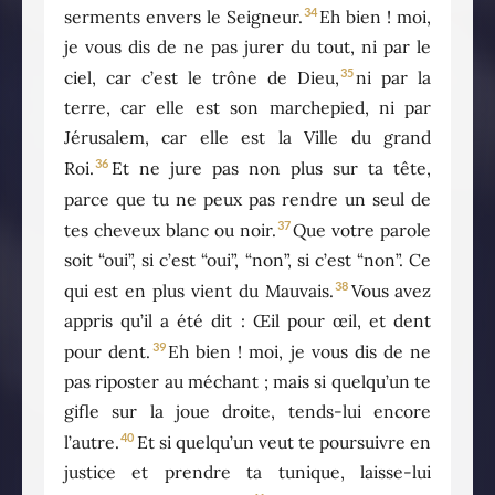
34
serments envers le Seigneur.
Eh bien ! moi,
je vous dis de ne pas jurer du tout, ni par le
35
ciel, car c’est le trône de Dieu,
ni par la
terre, car elle est son marchepied, ni par
Jérusalem, car elle est la Ville du grand
36
Roi.
Et ne jure pas non plus sur ta tête,
parce que tu ne peux pas rendre un seul de
37
tes cheveux blanc ou noir.
Que votre parole
soit “oui”, si c’est “oui”, “non”, si c’est “non”. Ce
38
qui est en plus vient du Mauvais.
Vous avez
appris qu’il a été dit : Œil pour œil, et dent
39
pour dent.
Eh bien ! moi, je vous dis de ne
pas riposter au méchant ; mais si quelqu’un te
gifle sur la joue droite, tends-lui encore
40
l’autre.
Et si quelqu’un veut te poursuivre en
justice et prendre ta tunique, laisse-lui