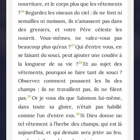
nourriture, et le corps plus que les vêtements
26
?
Regardez les oiseaux du ciel : ils ne font ni
semailles ni moisson, ils n’amassent pas dans
des greniers, et votre Père céleste les
nourrit. Vous-mêmes, ne valez-vous pas
27
beaucoup plus qu’eux ?
Qui d’entre vous, en
se faisant du souci, peut ajouter une coudée à
28
la longueur de sa vie ?
Et au sujet des
vêtements, pourquoi se faire tant de souci ?
Observez comment poussent les lis des
champs : ils ne travaillent pas, ils ne filent
29
pas.
Or je vous dis que Salomon lui-même,
dans toute sa gloire, n’était pas habillé
30
comme l’un d’entre eux.
Si Dieu donne un
tel vêtement à l’herbe des champs, qui est là
aujourd’hui, et qui demain sera jetée au feu,