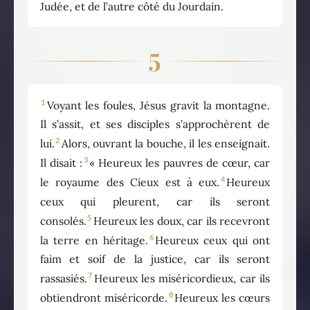
Judée, et de l’autre côté du Jourdain.
5
1
Voyant les foules, Jésus gravit la montagne.
Il s’assit, et ses disciples s’approchèrent de
2
lui.
Alors, ouvrant la bouche, il les enseignait.
3
Il disait :
« Heureux les pauvres de cœur, car
4
le royaume des Cieux est à eux.
Heureux
ceux qui pleurent, car ils seront
5
consolés.
Heureux les doux, car ils recevront
6
la terre en héritage.
Heureux ceux qui ont
faim et soif de la justice, car ils seront
7
rassasiés.
Heureux les miséricordieux, car ils
8
obtiendront miséricorde.
Heureux les cœurs