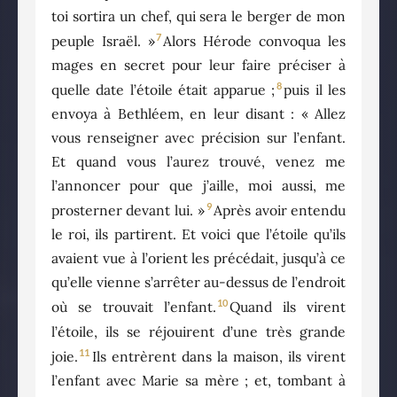
toi sortira un chef, qui sera le berger de mon
7
peuple Israël. »
Alors Hérode convoqua les
mages en secret pour leur faire préciser à
8
quelle date l’étoile était apparue ;
puis il les
envoya à Bethléem, en leur disant : « Allez
vous renseigner avec précision sur l’enfant.
Et quand vous l’aurez trouvé, venez me
l’annoncer pour que j’aille, moi aussi, me
9
prosterner devant lui. »
Après avoir entendu
le roi, ils partirent. Et voici que l’étoile qu’ils
avaient vue à l’orient les précédait, jusqu’à ce
qu’elle vienne s’arrêter au-dessus de l’endroit
10
où se trouvait l’enfant.
Quand ils virent
l’étoile, ils se réjouirent d’une très grande
11
joie.
Ils entrèrent dans la maison, ils virent
l’enfant avec Marie sa mère ; et, tombant à