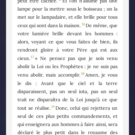
peut être cachée.
Et l’on n’allume pas une
lampe pour la mettre sous le boisseau ; on la
met sur le lampadaire, et elle brille pour tous
16
ceux qui sont dans la maison.
De même, que
votre lumière brille devant les hommes :
alors, voyant ce que vous faites de bien, ils
rendront gloire à votre Père qui est aux
17
cieux.
« Ne pensez pas que je sois venu
abolir la Loi ou les Prophètes : je ne suis pas
18
venu abolir, mais accomplir.
Amen, je vous
le dis : Avant que le ciel et la terre
disparaissent, pas un seul iota, pas un seul
trait ne disparaîtra de la Loi jusqu’à ce que
19
tout se réalise.
Donc, celui qui rejettera un
seul de ces plus petits commandements, et
qui enseignera aux hommes à faire ainsi, sera
déclaré le plus petit dans le royaume des