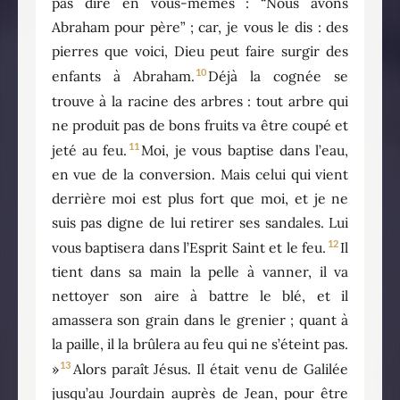
pas dire en vous-mêmes : “Nous avons
Abraham pour père” ; car, je vous le dis : des
pierres que voici, Dieu peut faire surgir des
10
enfants à Abraham.
Déjà la cognée se
trouve à la racine des arbres : tout arbre qui
ne produit pas de bons fruits va être coupé et
11
jeté au feu.
Moi, je vous baptise dans l’eau,
en vue de la conversion. Mais celui qui vient
derrière moi est plus fort que moi, et je ne
suis pas digne de lui retirer ses sandales. Lui
12
vous baptisera dans l’Esprit Saint et le feu.
Il
tient dans sa main la pelle à vanner, il va
nettoyer son aire à battre le blé, et il
amassera son grain dans le grenier ; quant à
la paille, il la brûlera au feu qui ne s’éteint pas.
13
»
Alors paraît Jésus. Il était venu de Galilée
jusqu’au Jourdain auprès de Jean, pour être