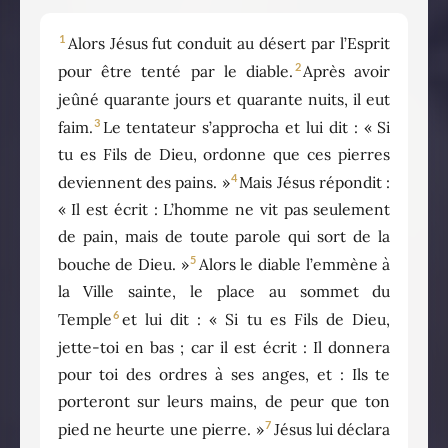
1
Alors Jésus fut conduit au désert par l’Esprit
2
pour être tenté par le diable.
Après avoir
jeûné quarante jours et quarante nuits, il eut
3
faim.
Le tentateur s’approcha et lui dit : « Si
tu es Fils de Dieu, ordonne que ces pierres
4
deviennent des pains. »
Mais Jésus répondit :
« Il est écrit : L’homme ne vit pas seulement
de pain, mais de toute parole qui sort de la
5
bouche de Dieu. »
Alors le diable l’emmène à
la Ville sainte, le place au sommet du
6
Temple
et lui dit : « Si tu es Fils de Dieu,
jette-toi en bas ; car il est écrit : Il donnera
pour toi des ordres à ses anges, et : Ils te
porteront sur leurs mains, de peur que ton
7
pied ne heurte une pierre. »
Jésus lui déclara