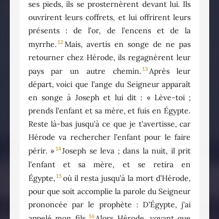
ses pieds, ils se prosternèrent devant lui. Ils
ouvrirent leurs coffrets, et lui offrirent leurs
présents : de l’or, de l’encens et de la
12
myrrhe.
Mais, avertis en songe de ne pas
retourner chez Hérode, ils regagnèrent leur
13
pays par un autre chemin.
Après leur
départ, voici que l’ange du Seigneur apparaît
en songe à Joseph et lui dit : « Lève-toi ;
prends l’enfant et sa mère, et fuis en Égypte.
Reste là-bas jusqu’à ce que je t’avertisse, car
Hérode va rechercher l’enfant pour le faire
14
périr. »
Joseph se leva ; dans la nuit, il prit
l’enfant et sa mère, et se retira en
15
Égypte,
où il resta jusqu’à la mort d’Hérode,
pour que soit accomplie la parole du Seigneur
prononcée par le prophète : D’Égypte, j’ai
16
appelé mon fils.
Alors Hérode, voyant que