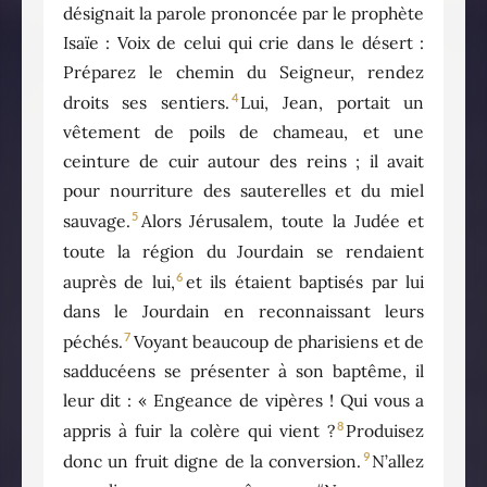
désignait la parole prononcée par le prophète
Isaïe : Voix de celui qui crie dans le désert :
Préparez le chemin du Seigneur, rendez
4
droits ses sentiers.
Lui, Jean, portait un
vêtement de poils de chameau, et une
ceinture de cuir autour des reins ; il avait
pour nourriture des sauterelles et du miel
5
sauvage.
Alors Jérusalem, toute la Judée et
toute la région du Jourdain se rendaient
6
auprès de lui,
et ils étaient baptisés par lui
dans le Jourdain en reconnaissant leurs
7
péchés.
Voyant beaucoup de pharisiens et de
sadducéens se présenter à son baptême, il
leur dit : « Engeance de vipères ! Qui vous a
8
appris à fuir la colère qui vient ?
Produisez
9
donc un fruit digne de la conversion.
N’allez