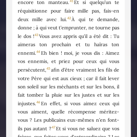
41
encore ton manteau.
Et si quelqu’un te
réquisitionne pour faire mille pas, fais-en
42
deux mille avec lui.
À qui te demande,
donne ; à qui veut t’emprunter, ne tourne pas
43
le dos !
Vous avez appris qu’il a été dit : Tu
aimeras ton prochain et tu haïras ton
44
ennemi.
Eh bien ! moi, je vous dis : Aimez
vos ennemis, et priez pour ceux qui vous
45
persécutent,
afin d’être vraiment les fils de
votre Père qui est aux cieux ; car il fait lever
son soleil sur les méchants et sur les bons, il
fait tomber la pluie sur les justes et sur les
46
injustes.
En effet, si vous aimez ceux qui
vous aiment, quelle récompense méritez-
vous ? Les publicains eux-mêmes n’en font-
47
ils pas autant ?
Et si vous ne saluez que vos
frères, que faites-vous d’extraordinaire ? Les