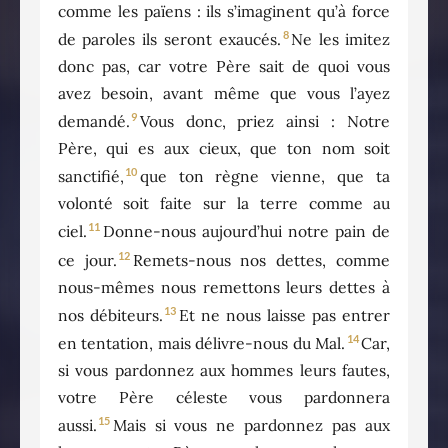
comme les païens : ils s’imaginent qu’à force
8
de paroles ils seront exaucés.
Ne les imitez
donc pas, car votre Père sait de quoi vous
avez besoin, avant même que vous l’ayez
9
demandé.
Vous donc, priez ainsi : Notre
Père, qui es aux cieux, que ton nom soit
10
sanctifié,
que ton règne vienne, que ta
volonté soit faite sur la terre comme au
11
ciel.
Donne-nous aujourd’hui notre pain de
12
ce jour.
Remets-nous nos dettes, comme
nous-mêmes nous remettons leurs dettes à
13
nos débiteurs.
Et ne nous laisse pas entrer
14
en tentation, mais délivre-nous du Mal.
Car,
si vous pardonnez aux hommes leurs fautes,
votre Père céleste vous pardonnera
15
aussi.
Mais si vous ne pardonnez pas aux