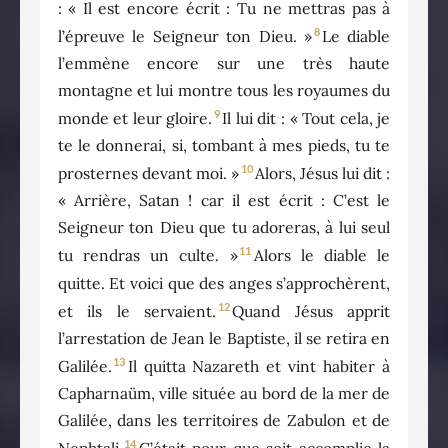
: « Il est encore écrit : Tu ne mettras pas à
8
l’épreuve le Seigneur ton Dieu. »
Le diable
l’emmène encore sur une très haute
montagne et lui montre tous les royaumes du
9
monde et leur gloire.
Il lui dit : « Tout cela, je
te le donnerai, si, tombant à mes pieds, tu te
10
prosternes devant moi. »
Alors, Jésus lui dit :
« Arrière, Satan ! car il est écrit : C’est le
Seigneur ton Dieu que tu adoreras, à lui seul
11
tu rendras un culte. »
Alors le diable le
quitte. Et voici que des anges s’approchèrent,
12
et ils le servaient.
Quand Jésus apprit
l’arrestation de Jean le Baptiste, il se retira en
13
Galilée.
Il quitta Nazareth et vint habiter à
Capharnaüm, ville située au bord de la mer de
Galilée, dans les territoires de Zabulon et de
14