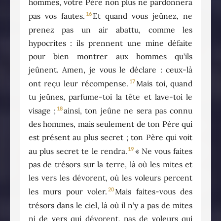
hommes, votre Père non plus ne pardonnera
16
pas vos fautes.
Et quand vous jeûnez, ne
prenez pas un air abattu, comme les
hypocrites : ils prennent une mine défaite
pour bien montrer aux hommes qu’ils
jeûnent. Amen, je vous le déclare : ceux-là
17
ont reçu leur récompense.
Mais toi, quand
tu jeûnes, parfume-toi la tête et lave-toi le
18
visage ;
ainsi, ton jeûne ne sera pas connu
des hommes, mais seulement de ton Père qui
est présent au plus secret ; ton Père qui voit
19
au plus secret te le rendra.
« Ne vous faites
pas de trésors sur la terre, là où les mites et
les vers les dévorent, où les voleurs percent
20
les murs pour voler.
Mais faites-vous des
trésors dans le ciel, là où il n’y a pas de mites
ni de vers qui dévorent, pas de voleurs qui