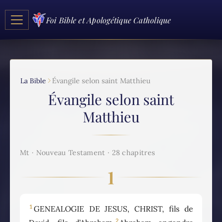
Foi Bible et Apologétique Catholique
La Bible
Évangile selon saint Matthieu
Évangile selon saint
Matthieu
Mt · Nouveau Testament · 28 chapitres
1
1
GENEALOGIE DE JESUS, CHRIST, fils de
2