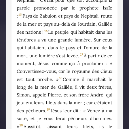
Nephtali.
C’était pour que soit accomplie la
parole prononcée par le prophète Isaïe
15
:
Pays de Zabulon et pays de Nephtali, route
de la mer et pays au-delà du Jourdain, Galilée
16
des nations !
Le peuple qui habitait dans les
ténèbres a vu une grande lumière. Sur ceux
qui habitaient dans le pays et l’ombre de la
17
mort, une lumière s’est levée.
À partir de ce
moment, Jésus commença à proclamer : «
Convertissez-vous, car le royaume des Cieux
18
est tout proche. »
Comme il marchait le
long de la mer de Galilée, il vit deux frères,
Simon, appelé Pierre, et son frère André, qui
jetaient leurs filets dans la mer ; car c’étaient
19
des pêcheurs.
Jésus leur dit : « Venez à ma
suite, et je vous ferai pêcheurs d’hommes.
20
»
Aussitôt, laissant leurs filets, ils le