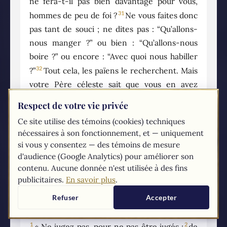
ne fera-t-il pas bien davantage pour vous,
31
hommes de peu de foi ?
Ne vous faites donc
pas tant de souci ; ne dites pas : “Qu’allons-
nous manger ?” ou bien : “Qu’allons-nous
boire ?” ou encore : “Avec quoi nous habiller
32
?”
Tout cela, les païens le recherchent. Mais
votre Père céleste sait que vous en avez
33
besoin.
Cherchez d’abord le royaume de
Respect de votre vie privée
Dieu et sa justice, et tout cela vous sera
Ce site utilise des témoins (cookies) techniques
34
donné par surcroît.
Ne vous faites pas de
nécessaires à son fonctionnement, et — uniquement
souci pour demain : demain aura souci de lui-
si vous y consentez — des témoins de mesure
même ; à chaque jour suffit sa peine.
d'audience (Google Analytics) pour améliorer son
contenu. Aucune donnée n'est utilisée à des fins
publicitaires.
En savoir plus
.
7
Refuser
Accepter
1
2
« Ne jugez pas, pour ne pas être jugés ;
de