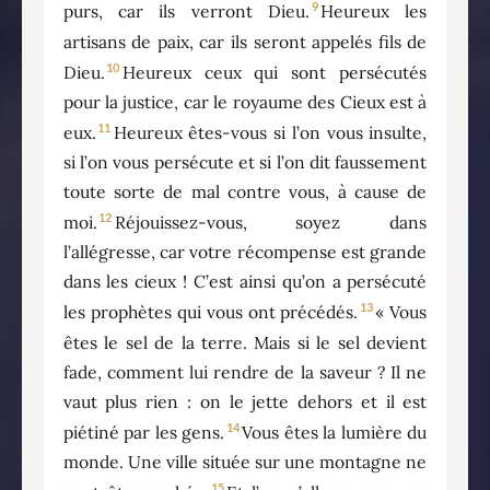
9
purs, car ils verront Dieu.
Heureux les
artisans de paix, car ils seront appelés fils de
10
Dieu.
Heureux ceux qui sont persécutés
pour la justice, car le royaume des Cieux est à
11
eux.
Heureux êtes-vous si l’on vous insulte,
si l’on vous persécute et si l’on dit faussement
toute sorte de mal contre vous, à cause de
12
moi.
Réjouissez-vous, soyez dans
l’allégresse, car votre récompense est grande
dans les cieux ! C’est ainsi qu’on a persécuté
13
les prophètes qui vous ont précédés.
« Vous
êtes le sel de la terre. Mais si le sel devient
fade, comment lui rendre de la saveur ? Il ne
vaut plus rien : on le jette dehors et il est
14
piétiné par les gens.
Vous êtes la lumière du
monde. Une ville située sur une montagne ne
15