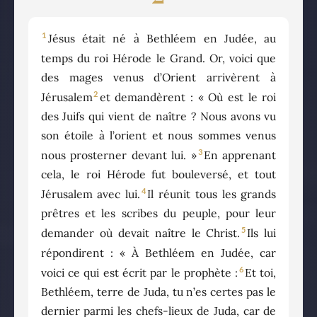
1
Jésus était né à Bethléem en Judée, au
temps du roi Hérode le Grand. Or, voici que
des mages venus d’Orient arrivèrent à
2
Jérusalem
et demandèrent : « Où est le roi
des Juifs qui vient de naître ? Nous avons vu
son étoile à l’orient et nous sommes venus
3
nous prosterner devant lui. »
En apprenant
cela, le roi Hérode fut bouleversé, et tout
4
Jérusalem avec lui.
Il réunit tous les grands
prêtres et les scribes du peuple, pour leur
5
demander où devait naître le Christ.
Ils lui
répondirent : « À Bethléem en Judée, car
6
voici ce qui est écrit par le prophète :
Et toi,
Bethléem, terre de Juda, tu n’es certes pas le
dernier parmi les chefs-lieux de Juda, car de