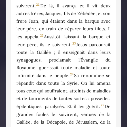
21
suivirent.
De là, il avança et il vit deux
autres frères, Jacques, fils de Zébédée, et son
frère Jean, qui étaient dans la barque avec
leur père, en train de réparer leurs filets. Il
22
les appela.
Aussitôt, laissant la barque et
23
leur père, ils le suivirent.
Jésus parcourait
toute la Galilée ; il enseignait dans leurs
synagogues, proclamait l’Évangile du
Royaume, guérissait toute maladie et toute
24
infirmité dans le peuple.
Sa renommée se
répandit dans toute la Syrie. On lui amena
tous ceux qui souffraient, atteints de maladies
et de tourments de toutes sortes : possédés,
25
épileptiques, paralysés. Et il les guérit.
De
grandes foules le suivirent, venues de la
Galilée, de la Décapole, de Jérusalem, de la