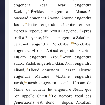
engendra Acaz, Acaz engendra
10
Ézékias,
Ézékias engendra Manassé,
Manassé engendra Amone, Amone engendra
11
Josias,
Josias engendra Jékonias et ses
12
frères à l’époque de l’exil à Babylone.
Après
l’exil à Babylone, Jékonias engendra Salathiel,
13
Salathiel engendra Zorobabel,
Zorobabel
engendra Abioud, Abioud engendra Éliakim,
14
Éliakim engendra Azor,
Azor engendra
Sadok, Sadok engendra Akim, Akim engendra
15
Élioud,
Élioud engendra Éléazar, Éléazar
engendra Mattane, Mattane engendra
16
Jacob,
Jacob engendra Joseph, l’époux de
Marie, de laquelle fut engendré Jésus, que
17
l’on appelle Christ.
Le nombre total des
générations est donc : depuis Abraham