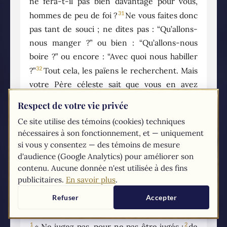
ne fera-t-il pas bien davantage pour vous,
31
hommes de peu de foi ?
Ne vous faites donc
pas tant de souci ; ne dites pas : “Qu’allons-
nous manger ?” ou bien : “Qu’allons-nous
boire ?” ou encore : “Avec quoi nous habiller
32
?”
Tout cela, les païens le recherchent. Mais
votre Père céleste sait que vous en avez
33
besoin.
Cherchez d’abord le royaume de
Respect de votre vie privée
Dieu et sa justice, et tout cela vous sera
Ce site utilise des témoins (cookies) techniques
34
donné par surcroît.
Ne vous faites pas de
nécessaires à son fonctionnement, et — uniquement
souci pour demain : demain aura souci de lui-
si vous y consentez — des témoins de mesure
même ; à chaque jour suffit sa peine.
d'audience (Google Analytics) pour améliorer son
contenu. Aucune donnée n'est utilisée à des fins
publicitaires.
En savoir plus
.
7
Refuser
Accepter
1
2
« Ne jugez pas, pour ne pas être jugés ;
de