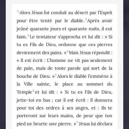
1
Alors Jésus fut conduit au désert par l’Esprit
2
pour être tenté par le diable.
Après avoir
jeûné quarante jours et quarante nuits, il eut
3
faim.
Le tentateur s’approcha et lui dit : « Si
tu es Fils de Dieu, ordonne que ces pierres
4
deviennent des pains. »
Mais Jésus répondit :
« Il est écrit : L’homme ne vit pas seulement
de pain, mais de toute parole qui sort de la
5
bouche de Dieu. »
Alors le diable l’emmène à
la Ville sainte, le place au sommet du
6
Temple
et lui dit : « Si tu es Fils de Dieu,
jette-toi en bas ; car il est écrit : Il donnera
pour toi des ordres à ses anges, et : Ils te
porteront sur leurs mains, de peur que ton
7
pied ne heurte une pierre. »
Jésus lui déclara