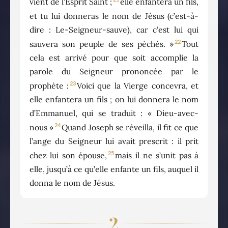
vient de l’Esprit Saint ;
elle enfantera un fils,
et tu lui donneras le nom de Jésus (c’est-à-
dire : Le-Seigneur-sauve), car c’est lui qui
22
sauvera son peuple de ses péchés. »
Tout
cela est arrivé pour que soit accomplie la
parole du Seigneur prononcée par le
23
prophète :
Voici que la Vierge concevra, et
elle enfantera un fils ; on lui donnera le nom
d’Emmanuel, qui se traduit : « Dieu-avec-
24
nous »
Quand Joseph se réveilla, il fit ce que
l’ange du Seigneur lui avait prescrit : il prit
25
chez lui son épouse,
mais il ne s’unit pas à
elle, jusqu’à ce qu’elle enfante un fils, auquel il
donna le nom de Jésus.
2