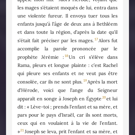
les mages s’étaient moqués de lui, entra dans
une violente fureur. Il envoya tuer tous les
enfants jusqu’à l’âge de deux ans à Bethléem
et dans toute la région, d’après la date qu’il
17
s’était fait préciser par les mages.
Alors fut
accomplie la parole prononcée par le
18
prophète Jérémie :
Un cri s’élève dans
Rama, pleurs et longue plainte : c’est Rachel
qui pleure ses enfants et ne veut pas être
19
consolée, car ils ne sont plus.
Après la mort
d’Hérode, voici que l’ange du Seigneur
20
apparaît en songe à Joseph en Égypte
et lui
dit : « Lève-toi ; prends l’enfant et sa mère, et
pars pour le pays d’Israël, car ils sont morts,
ceux qui en voulaient à la vie de l’enfant.
21
»
Joseph se leva, prit l’enfant et sa mère, et