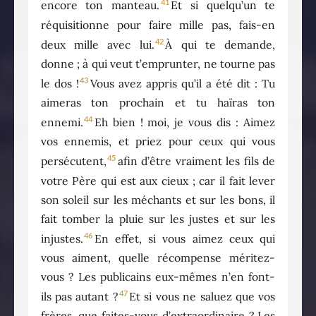
41
encore ton manteau.
Et si quelqu’un te
réquisitionne pour faire mille pas, fais-en
42
deux mille avec lui.
À qui te demande,
donne ; à qui veut t’emprunter, ne tourne pas
43
le dos !
Vous avez appris qu’il a été dit : Tu
aimeras ton prochain et tu haïras ton
44
ennemi.
Eh bien ! moi, je vous dis : Aimez
vos ennemis, et priez pour ceux qui vous
45
persécutent,
afin d’être vraiment les fils de
votre Père qui est aux cieux ; car il fait lever
son soleil sur les méchants et sur les bons, il
fait tomber la pluie sur les justes et sur les
46
injustes.
En effet, si vous aimez ceux qui
vous aiment, quelle récompense méritez-
vous ? Les publicains eux-mêmes n’en font-
47
ils pas autant ?
Et si vous ne saluez que vos
frères, que faites-vous d’extraordinaire ? Les