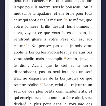
peut être cachée.
Et l’on n’allume pas une
lampe pour la mettre sous le boisseau ; on la
met sur le lampadaire, et elle brille pour tous
16
ceux qui sont dans la maison.
De même, que
votre lumière brille devant les hommes :
alors, voyant ce que vous faites de bien, ils
rendront gloire à votre Père qui est aux
17
cieux.
« Ne pensez pas que je sois venu
abolir la Loi ou les Prophètes : je ne suis pas
18
venu abolir, mais accomplir.
Amen, je vous
le dis : Avant que le ciel et la terre
disparaissent, pas un seul iota, pas un seul
trait ne disparaîtra de la Loi jusqu’à ce que
19
tout se réalise.
Donc, celui qui rejettera un
seul de ces plus petits commandements, et
qui enseignera aux hommes à faire ainsi, sera
déclaré le plus petit dans le royaume des