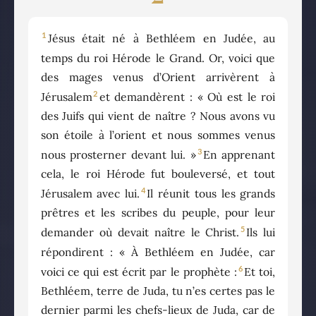
1
Jésus était né à Bethléem en Judée, au
temps du roi Hérode le Grand. Or, voici que
des mages venus d’Orient arrivèrent à
2
Jérusalem
et demandèrent : « Où est le roi
des Juifs qui vient de naître ? Nous avons vu
son étoile à l’orient et nous sommes venus
3
nous prosterner devant lui. »
En apprenant
cela, le roi Hérode fut bouleversé, et tout
4
Jérusalem avec lui.
Il réunit tous les grands
prêtres et les scribes du peuple, pour leur
5
demander où devait naître le Christ.
Ils lui
répondirent : « À Bethléem en Judée, car
6
voici ce qui est écrit par le prophète :
Et toi,
Bethléem, terre de Juda, tu n’es certes pas le
dernier parmi les chefs-lieux de Juda, car de