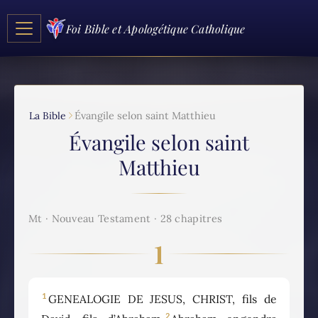
Foi Bible et Apologétique Catholique
La Bible
Évangile selon saint Matthieu
Évangile selon saint
Matthieu
Mt · Nouveau Testament · 28 chapitres
1
1
GENEALOGIE DE JESUS, CHRIST, fils de
2