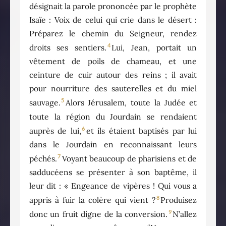
désignait la parole prononcée par le prophète
Isaïe : Voix de celui qui crie dans le désert :
Préparez le chemin du Seigneur, rendez
4
droits ses sentiers.
Lui, Jean, portait un
vêtement de poils de chameau, et une
ceinture de cuir autour des reins ; il avait
pour nourriture des sauterelles et du miel
5
sauvage.
Alors Jérusalem, toute la Judée et
toute la région du Jourdain se rendaient
6
auprès de lui,
et ils étaient baptisés par lui
dans le Jourdain en reconnaissant leurs
7
péchés.
Voyant beaucoup de pharisiens et de
sadducéens se présenter à son baptême, il
leur dit : « Engeance de vipères ! Qui vous a
8
appris à fuir la colère qui vient ?
Produisez
9
donc un fruit digne de la conversion.
N’allez