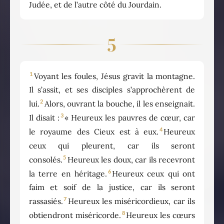
Judée, et de l’autre côté du Jourdain.
5
1
Voyant les foules, Jésus gravit la montagne.
Il s’assit, et ses disciples s’approchèrent de
2
lui.
Alors, ouvrant la bouche, il les enseignait.
3
Il disait :
« Heureux les pauvres de cœur, car
4
le royaume des Cieux est à eux.
Heureux
ceux qui pleurent, car ils seront
5
consolés.
Heureux les doux, car ils recevront
6
la terre en héritage.
Heureux ceux qui ont
faim et soif de la justice, car ils seront
7
rassasiés.
Heureux les miséricordieux, car ils
8
obtiendront miséricorde.
Heureux les cœurs