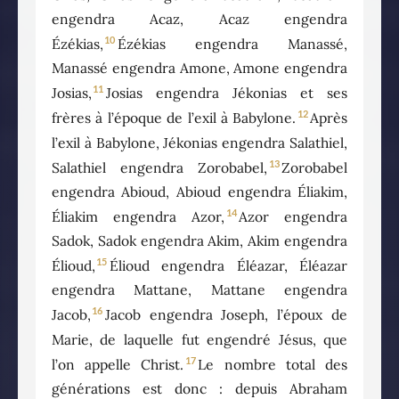
engendra Acaz, Acaz engendra
10
Ézékias,
Ézékias engendra Manassé,
Manassé engendra Amone, Amone engendra
11
Josias,
Josias engendra Jékonias et ses
12
frères à l’époque de l’exil à Babylone.
Après
l’exil à Babylone, Jékonias engendra Salathiel,
13
Salathiel engendra Zorobabel,
Zorobabel
engendra Abioud, Abioud engendra Éliakim,
14
Éliakim engendra Azor,
Azor engendra
Sadok, Sadok engendra Akim, Akim engendra
15
Élioud,
Élioud engendra Éléazar, Éléazar
engendra Mattane, Mattane engendra
16
Jacob,
Jacob engendra Joseph, l’époux de
Marie, de laquelle fut engendré Jésus, que
17
l’on appelle Christ.
Le nombre total des
générations est donc : depuis Abraham