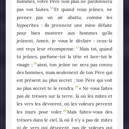
hommes, votre Père non plus ne pardonnera
16
pas vos fautes.
Et quand vous jeûnez, ne
prenez pas un air abattu, comme les
hypocrites : ils prennent une mine défaite
pour bien montrer aux hommes qu’ils
jeûnent. Amen, je vous le déclare : ceux-là
17
ont reçu leur récompense.
Mais toi, quand
tu jeûnes, parfume-toi la tête et lave-toi le
18
visage ;
ainsi, ton jeûne ne sera pas connu
des hommes, mais seulement de ton Père qui
est présent au plus secret ; ton Père qui voit
19
au plus secret te le rendra.
« Ne vous faites
pas de trésors sur la terre, là où les mites et
les vers les dévorent, où les voleurs percent
20
les murs pour voler.
Mais faites-vous des
trésors dans le ciel, là où il n’y a pas de mites
ni de vers qui dévorent, pas de voleurs qui