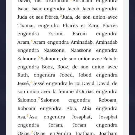
David, fils d’Abraham.
Abraham engendra
Isaac, Isaac engendra Jacob, Jacob engendra
3
Juda et ses frères,
Juda, de son union avec
Thamar, engendra Pharès et Zara, Pharès
engendra Esrom, Esrom engendra
4
Aram,
Aram engendra Aminadab, Aminadab
engendra Naassone, Naassone engendra
5
Salmone,
Salmone, de son union avec Rahab,
engendra Booz, Booz, de son union avec
Ruth, engendra Jobed, Jobed engendra
6
Jessé,
Jessé engendra le roi David. David, de
son union avec la femme d’Ourias, engendra
7
Salomon,
Salomon engendra Roboam,
Roboam engendra Abia, Abia engendra
8
Asa,
Asa engendra Josaphat, Josaphat
engendra Joram, Joram engendra
9
Ozias,
Ozias engendra Joatham, Joatham