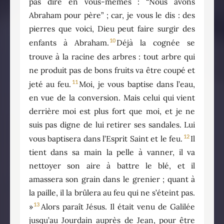
pas dire en vous-mêmes : “Nous avons
Abraham pour père” ; car, je vous le dis : des
pierres que voici, Dieu peut faire surgir des
10
enfants à Abraham.
Déjà la cognée se
trouve à la racine des arbres : tout arbre qui
ne produit pas de bons fruits va être coupé et
11
jeté au feu.
Moi, je vous baptise dans l’eau,
en vue de la conversion. Mais celui qui vient
derrière moi est plus fort que moi, et je ne
suis pas digne de lui retirer ses sandales. Lui
12
vous baptisera dans l’Esprit Saint et le feu.
Il
tient dans sa main la pelle à vanner, il va
nettoyer son aire à battre le blé, et il
amassera son grain dans le grenier ; quant à
la paille, il la brûlera au feu qui ne s’éteint pas.
13
»
Alors paraît Jésus. Il était venu de Galilée
jusqu’au Jourdain auprès de Jean, pour être