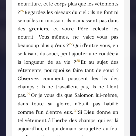
nourriture, et le corps plus que les vêtements
26
?
Regardez les oiseaux du ciel : ils ne font ni
semailles ni moisson, ils n’amassent pas dans
des greniers, et votre Père céleste les
nourrit. Vous-mêmes, ne valez-vous pas
27
beaucoup plus qu’eux ?
Qui d’entre vous, en
se faisant du souci, peut ajouter une coudée à
28
la longueur de sa vie ?
Et au sujet des
vêtements, pourquoi se faire tant de souci ?
Observez comment poussent les lis des
champs : ils ne travaillent pas, ils ne filent
29
pas.
Or je vous dis que Salomon lui-même,
dans toute sa gloire, n’était pas habillé
30
comme l’un d’entre eux.
Si Dieu donne un
tel vêtement à l’herbe des champs, qui est là
aujourd’hui, et qui demain sera jetée au feu,