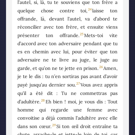
l’autel, si, là, tu te souviens que ton frère a
24
quelque chose contre toi,
laisse ton
offrande, là, devant l’autel, va d’abord te
réconcilier avec ton frère, et ensuite viens
25
présenter ton offrande.
Mets-toi vite
d’accord avec ton adversaire pendant que tu
es en chemin avec lui, pour éviter que ton
adversaire ne te livre au juge, le juge au
26
garde, et qu’on ne te jette en prison.
Amen,
je te le dis : tu n’en sortiras pas avant d’avoir
27
payé jusqu’au dernier sou.
Vous avez appris
qu’il a été dit : Tu ne commettras pas
28
d’adultère.
Eh bien ! moi, je vous dis : Tout
homme qui regarde une femme avec
convoitise a déjà commis l’adultère avec elle
29
dans son cœur.
Si ton œil droit entraîne ta
chute, arrache-le et jette-le loin de toi, car