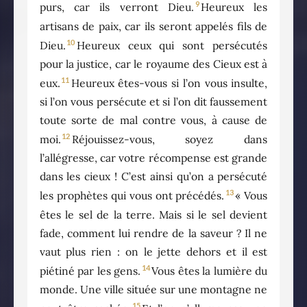
9
purs, car ils verront Dieu.
Heureux les
artisans de paix, car ils seront appelés fils de
10
Dieu.
Heureux ceux qui sont persécutés
pour la justice, car le royaume des Cieux est à
11
eux.
Heureux êtes-vous si l’on vous insulte,
si l’on vous persécute et si l’on dit faussement
toute sorte de mal contre vous, à cause de
12
moi.
Réjouissez-vous, soyez dans
l’allégresse, car votre récompense est grande
dans les cieux ! C’est ainsi qu’on a persécuté
13
les prophètes qui vous ont précédés.
« Vous
êtes le sel de la terre. Mais si le sel devient
fade, comment lui rendre de la saveur ? Il ne
vaut plus rien : on le jette dehors et il est
14
piétiné par les gens.
Vous êtes la lumière du
monde. Une ville située sur une montagne ne
15