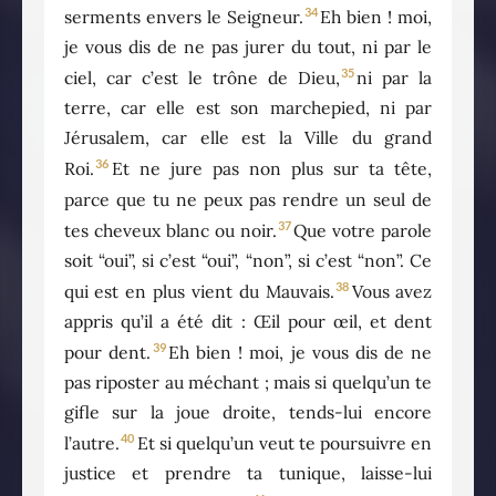
34
serments envers le Seigneur.
Eh bien ! moi,
je vous dis de ne pas jurer du tout, ni par le
35
ciel, car c’est le trône de Dieu,
ni par la
terre, car elle est son marchepied, ni par
Jérusalem, car elle est la Ville du grand
36
Roi.
Et ne jure pas non plus sur ta tête,
parce que tu ne peux pas rendre un seul de
37
tes cheveux blanc ou noir.
Que votre parole
soit “oui”, si c’est “oui”, “non”, si c’est “non”. Ce
38
qui est en plus vient du Mauvais.
Vous avez
appris qu’il a été dit : Œil pour œil, et dent
39
pour dent.
Eh bien ! moi, je vous dis de ne
pas riposter au méchant ; mais si quelqu’un te
gifle sur la joue droite, tends-lui encore
40
l’autre.
Et si quelqu’un veut te poursuivre en
justice et prendre ta tunique, laisse-lui