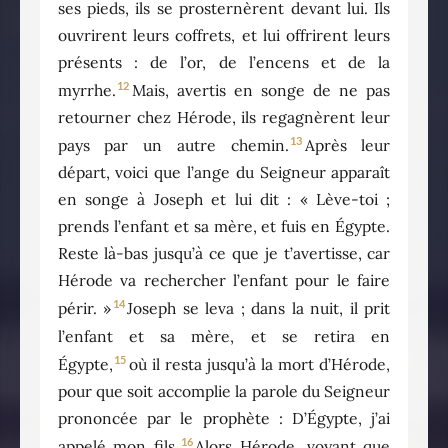
ses pieds, ils se prosternèrent devant lui. Ils
ouvrirent leurs coffrets, et lui offrirent leurs
présents : de l’or, de l’encens et de la
12
myrrhe.
Mais, avertis en songe de ne pas
retourner chez Hérode, ils regagnèrent leur
13
pays par un autre chemin.
Après leur
départ, voici que l’ange du Seigneur apparaît
en songe à Joseph et lui dit : « Lève-toi ;
prends l’enfant et sa mère, et fuis en Égypte.
Reste là-bas jusqu’à ce que je t’avertisse, car
Hérode va rechercher l’enfant pour le faire
14
périr. »
Joseph se leva ; dans la nuit, il prit
l’enfant et sa mère, et se retira en
15
Égypte,
où il resta jusqu’à la mort d’Hérode,
pour que soit accomplie la parole du Seigneur
prononcée par le prophète : D’Égypte, j’ai
16
appelé mon fils.
Alors Hérode, voyant que