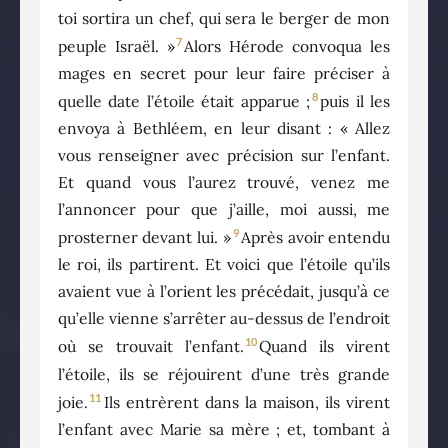
toi sortira un chef, qui sera le berger de mon
7
peuple Israël. »
Alors Hérode convoqua les
mages en secret pour leur faire préciser à
8
quelle date l’étoile était apparue ;
puis il les
envoya à Bethléem, en leur disant : « Allez
vous renseigner avec précision sur l’enfant.
Et quand vous l’aurez trouvé, venez me
l’annoncer pour que j’aille, moi aussi, me
9
prosterner devant lui. »
Après avoir entendu
le roi, ils partirent. Et voici que l’étoile qu’ils
avaient vue à l’orient les précédait, jusqu’à ce
qu’elle vienne s’arrêter au-dessus de l’endroit
10
où se trouvait l’enfant.
Quand ils virent
l’étoile, ils se réjouirent d’une très grande
11
joie.
Ils entrèrent dans la maison, ils virent
l’enfant avec Marie sa mère ; et, tombant à