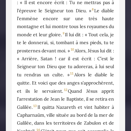
: « Il est encore écrit : Tu ne mettras pas à
8
l’épreuve le Seigneur ton Dieu. »
Le diable
l’emmène encore sur une très haute
montagne et lui montre tous les royaumes du
9
monde et leur gloire.
Il lui dit : « Tout cela, je
te le donnerai, si, tombant à mes pieds, tu te
10
prosternes devant moi. »
Alors, Jésus lui dit :
« Arrière, Satan ! car il est écrit : C’est le
Seigneur ton Dieu que tu adoreras, à lui seul
11
tu rendras un culte. »
Alors le diable le
quitte. Et voici que des anges s’approchèrent,
12
et ils le servaient.
Quand Jésus apprit
l’arrestation de Jean le Baptiste, il se retira en
13
Galilée.
Il quitta Nazareth et vint habiter à
Capharnaüm, ville située au bord de la mer de
Galilée, dans les territoires de Zabulon et de
14