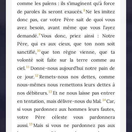
comme les païens : ils s’imaginent qu’à force
8
de paroles ils seront exaucés.
Ne les imitez
donc pas, car votre Père sait de quoi vous
avez besoin, avant même que vous l’ayez
9
demandé.
Vous donc, priez ainsi : Notre
Père, qui es aux cieux, que ton nom soit
10
sanctifié,
que ton règne vienne, que ta
volonté soit faite sur la terre comme au
11
ciel.
Donne-nous aujourd’hui notre pain de
12
ce jour.
Remets-nous nos dettes, comme
nous-mêmes nous remettons leurs dettes à
13
nos débiteurs.
Et ne nous laisse pas entrer
14
en tentation, mais délivre-nous du Mal.
Car,
si vous pardonnez aux hommes leurs fautes,
votre Père céleste vous pardonnera
15
aussi.
Mais si vous ne pardonnez pas aux