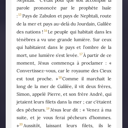
Nephtali.
C’était pour que soit accomplie la
parole prononcée par le prophète Isaïe
15
:
Pays de Zabulon et pays de Nephtali, route
de la mer et pays au-delà du Jourdain, Galilée
16
des nations !
Le peuple qui habitait dans les
ténèbres a vu une grande lumière. Sur ceux
qui habitaient dans le pays et l’ombre de la
17
mort, une lumière s’est levée.
À partir de ce
moment, Jésus commença à proclamer : «
Convertissez-vous, car le royaume des Cieux
18
est tout proche. »
Comme il marchait le
long de la mer de Galilée, il vit deux frères,
Simon, appelé Pierre, et son frère André, qui
jetaient leurs filets dans la mer ; car c’étaient
19
des pêcheurs.
Jésus leur dit : « Venez à ma
suite, et je vous ferai pêcheurs d’hommes.
20
»
Aussitôt, laissant leurs filets, ils le