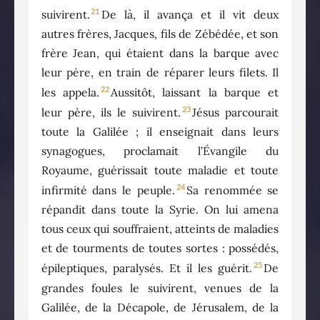
21
suivirent.
De là, il avança et il vit deux
autres frères, Jacques, fils de Zébédée, et son
frère Jean, qui étaient dans la barque avec
leur père, en train de réparer leurs filets. Il
22
les appela.
Aussitôt, laissant la barque et
23
leur père, ils le suivirent.
Jésus parcourait
toute la Galilée ; il enseignait dans leurs
synagogues, proclamait l’Évangile du
Royaume, guérissait toute maladie et toute
24
infirmité dans le peuple.
Sa renommée se
répandit dans toute la Syrie. On lui amena
tous ceux qui souffraient, atteints de maladies
et de tourments de toutes sortes : possédés,
25
épileptiques, paralysés. Et il les guérit.
De
grandes foules le suivirent, venues de la
Galilée, de la Décapole, de Jérusalem, de la