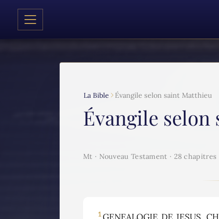
La Bible
Évangile selon saint Matthieu
Évangile selon 
Mt · Nouveau Testament · 28 chapitres
1
GENEALOGIE DE JESUS, CHRIS