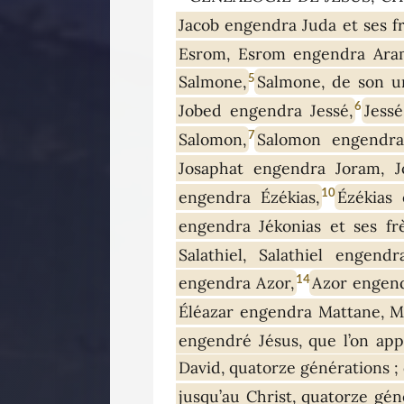
Jacob engendra Juda et ses fr
Esrom, Esrom engendra Ara
5
Salmone,
Salmone, de son u
6
Jobed engendra Jessé,
Jess
7
Salomon,
Salomon engendra
Josaphat engendra Joram, J
10
engendra Ézékias,
Ézékias
engendra Jékonias et ses frè
Salathiel, Salathiel engendr
14
engendra Azor,
Azor engend
Éléazar engendra Mattane, M
engendré Jésus, que l’on appe
David, quatorze générations ; 
jusqu’au Christ, quatorze gén