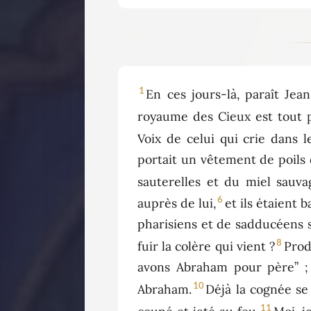
1
En ces jours-là, paraît Jea
royaume des Cieux est tout 
Voix de celui qui crie dans 
portait un vêtement de poils 
sauterelles et du miel sauva
6
auprès de lui,
et ils étaient 
pharisiens et de sadducéens s
8
fuir la colère qui vient ?
Prod
avons Abraham pour père” ; c
10
Abraham.
Déjà la cognée se 
11