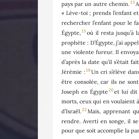
13
pays par un autre chemin.
A
« Lève-toi ; prends l’enfant e
rechercher l’enfant pour le fai
15
Égypte,
où il resta jusqu’à
prophète : D’Égypte, j’ai appel
une violente fureur. Il envoya
d’après la date qu’il s’était fa
18
Jérémie :
Un cri s’élève dan
être consolée, car ils ne sont
20
Joseph en Égypte
et lui di
morts, ceux qui en voulaient à 
22
d’Israël.
Mais, apprenant qu
rendre. Averti en songe, il se
pour que soit accomplie la par