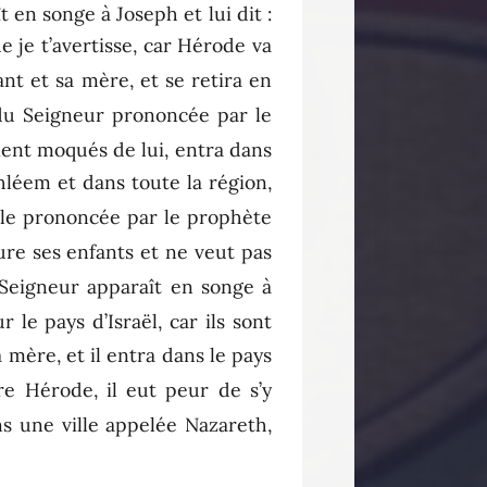
 en songe à Joseph et lui dit :
e je t’avertisse, car Hérode va
fant et sa mère, et se retira en
 du Seigneur prononcée par le
ient moqués de lui, entra dans
thléem et dans toute la région,
ole prononcée par le prophète
eure ses enfants et ne veut pas
 Seigneur apparaît en songe à
r le pays d’Israël, car ils sont
a mère, et il entra dans le pays
re Hérode, il eut peur de s’y
ns une ville appelée Nazareth,