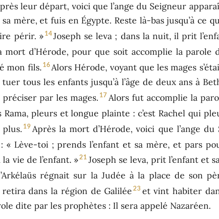
près leur départ, voici que l’ange du Seigneur apparaît
t sa mère, et fuis en Égypte. Reste là-bas jusqu’à ce qu
14
re périr. »
Joseph se leva ; dans la nuit, il prit l’en
 la mort d’Hérode, pour que soit accomplie la parole
16
é mon fils.
Alors Hérode, voyant que les mages s’éta
 tuer tous les enfants jusqu’à l’âge de deux ans à Be
17
it préciser par les mages.
Alors fut accomplie la par
s Rama, pleurs et longue plainte : c’est Rachel qui pl
19
 plus.
Après la mort d’Hérode, voici que l’ange du
t : « Lève-toi ; prends l’enfant et sa mère, et pars pou
21
la vie de l’enfant. »
Joseph se leva, prit l’enfant et s
’Arkélaüs régnait sur la Judée à la place de son pè
23
 retira dans la région de Galilée
et vint habiter da
ole dite par les prophètes : Il sera appelé Nazaréen.