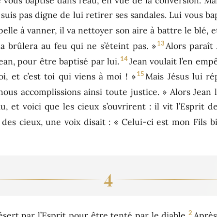
e vous baptise dans l’eau, en vue de la conversion. Ma
 suis pas digne de lui retirer ses sandales. Lui vous bap
pelle à vanner, il va nettoyer son aire à battre le blé, 
13
 la brûlera au feu qui ne s’éteint pas. »
Alors paraît 
14
an, pour être baptisé par lui.
Jean voulait l’en empê
15
i, et c’est toi qui viens à moi ! »
Mais Jésus lui ré
us accomplissions ainsi toute justice. » Alors Jean le
au, et voici que les cieux s’ouvrirent : il vit l’Esp
 des cieux, une voix disait : « Celui-ci est mon Fils 
4
2
sert par l’Esprit pour être tenté par le diable.
Après