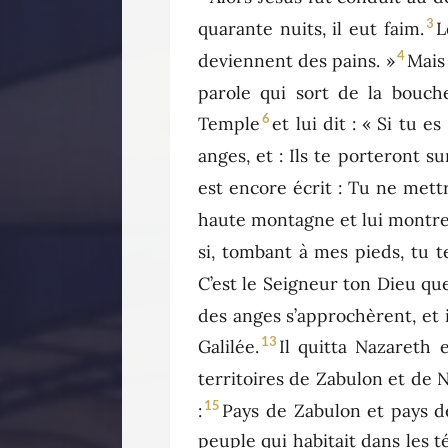
3
quarante nuits, il eut faim.
L
4
deviennent des pains. »
Mais
parole qui sort de la bouch
6
Temple
et lui dit : « Si tu e
anges, et : Ils te porteront 
est encore écrit : Tu ne mett
haute montagne et lui montre
si, tombant à mes pieds, tu t
C’est le Seigneur ton Dieu que
des anges s’approchèrent, et i
13
Galilée.
Il quitta Nazareth 
territoires de Zabulon et de N
15
:
Pays de Zabulon et pays de
peuple qui habitait dans les 