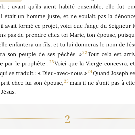
 ; avant qu’ils aient habité ensemble, elle fut ence
i était un homme juste, et ne voulait pas la dénonc
 avait formé ce projet, voici que l’ange du Seigneur lu
ains pas de prendre chez toi Marie, ton épouse, puisq
elle enfantera un fils, et tu lui donneras le nom de Jés
22
vera son peuple de ses péchés. »
Tout cela est arri
23
e par le prophète :
Voici que la Vierge concevra, et 
24
ui se traduit : « Dieu-avec-nous »
Quand Joseph se r
25
l prit chez lui son épouse,
mais il ne s’unit pas à ell
 Jésus.
2