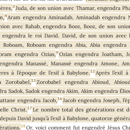
3
ères,
Juda, de son union avec Thamar, engendra Pha
4
m,
Aram engendra Aminadab, Aminadab engendra N
nion avec Rahab, engendra Booz, Booz, de son unio
é engendra le roi David. David, de son union avec
 Roboam, Roboam engendra Abia, Abia engendra 
9
oram engendra Ozias,
Ozias engendra Joatham, J
 engendra Manassé, Manassé engendra Amone, Amo
12
res à l’époque de l’exil à Babylone.
Après l’exil 
13
a Zorobabel,
Zorobabel engendra Abioud, Abioud
ra Sadok, Sadok engendra Akim, Akim engendra Élio
16
attane engendra Jacob,
Jacob engendra Joseph, l’é
17
lle Christ.
Le nombre total des générations est d
depuis David jusqu’à l’exil à Babylone, quatorze générat
18
érations.
Or, voici comment fut engendré Jésus Chri