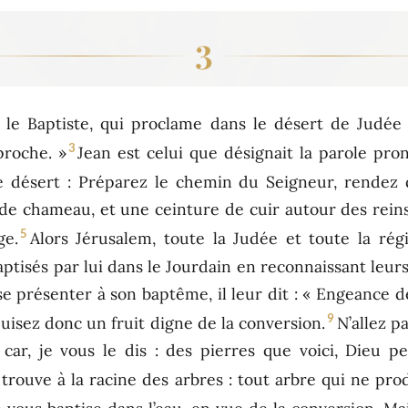
3
n le Baptiste, qui proclame dans le désert de Judée 
3
proche. »
Jean est celui que désignait la parole pro
le désert : Préparez le chemin du Seigneur, rendez d
de chameau, et une ceinture de cuir autour des reins 
5
ge.
Alors Jérusalem, toute la Judée et toute la ré
baptisés par lui dans le Jourdain en reconnaissant leur
e présenter à son baptême, il leur dit : « Engeance de
9
uisez donc un fruit digne de la conversion.
N’allez p
ar, je vous le dis : des pierres que voici, Dieu pe
trouve à la racine des arbres : tout arbre qui ne pro