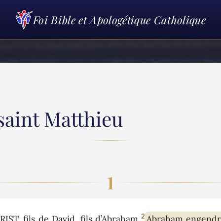
Foi Bible et Apologétique Catholique
saint Matthieu
1
2
T, fils de David, fils d’Abraham.
Abraham engendra