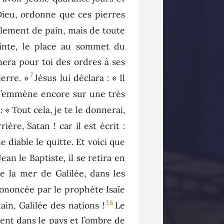
 Dieu, ordonne que ces pierres
eulement de pain, mais de toute
sainte, le place au sommet du
donnera pour toi des ordres à ses
7
erre. »
Jésus lui déclara : « Il
 l’emmène encore sur une très
t : « Tout cela, je te le donnerai,
rrière, Satan ! car il est écrit :
le diable le quitte. Et voici que
ean le Baptiste, il se retira en
e la mer de Galilée, dans les
rononcée par le prophète Isaïe
16
in, Galilée des nations !
Le
ent dans le pays et l’ombre de