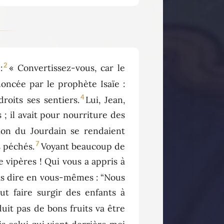
2
:
« Convertissez-vous, car le
noncée par le prophète Isaïe :
4
roits ses sentiers.
Lui, Jean,
; il avait pour nourriture des
gion du Jourdain se rendaient
7
s péchés.
Voyant beaucoup de
 vipères ! Qui vous a appris à
as dire en vous-mêmes : “Nous
ut faire surgir des enfants à
duit pas de bons fruits va être