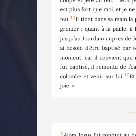
coupé et jeté au feu.
Moi, j
est plus fort que moi, et je ne
12
feu.
Il tient dans sa main la 
grenier ; quant à la paille, il
jusqu’au Jourdain auprès de Je
ai besoin d’être baptisé par to
moment, car il convient que no
fut baptisé, il remonta de l’e
17
colombe et venir sur lui.
Et
joie. »
1
Alors Jésus fut conduit au dé