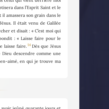
is celui qui vient derrière moi
tisera dans l’Esprit Saint et le
et il amassera son grain dans le
Jésus. Il était venu de Galilée
cher et disait : « C’est moi qui
pondit : « Laisse faire pour le
16
 laisse faire.
Dès que Jésus
rit de Dieu descendre comme une
bien-aimé, en qui je trouve ma
 avoir jeûné quarante jours et