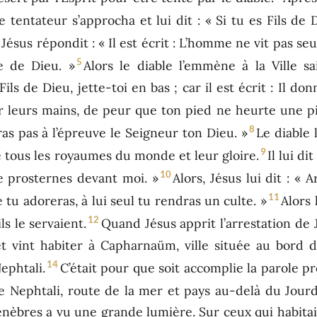
e tentateur s’approcha et lui dit : « Si tu es Fils de
 Jésus répondit : « Il est écrit : L’homme ne vit pas s
5
e de Dieu. »
Alors le diable l’emmène à la Ville 
s Fils de Dieu, jette-toi en bas ; car il est écrit : Il 
sur leurs mains, de peur que ton pied ne heurte une pi
8
ras pas à l’épreuve le Seigneur ton Dieu. »
Le diable
9
 tous les royaumes du monde et leur gloire.
Il lui di
10
e prosternes devant moi. »
Alors, Jésus lui dit : « A
11
 tu adoreras, à lui seul tu rendras un culte. »
Alors 
12
ls le servaient.
Quand Jésus apprit l’arrestation de J
et vint habiter à Capharnaüm, ville située au bord d
14
ephtali.
C’était pour que soit accomplie la parole p
 Nephtali, route de la mer et pays au-delà du Jourda
ténèbres a vu une grande lumière. Sur ceux qui habitai