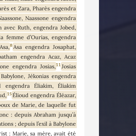
rès et Zara, Pharès engendra
aassone, Naassone engendra
n avec Ruth, engendra Jobed,
 la femme d’Ourias, engendra
8
Asa,
Asa engendra Josaphat,
oatham engendra Acaz, Acaz
11
ne engendra Josias,
Josias
à Babylone, Jékonias engendra
 engendra Éliakim, Éliakim
15
ud,
Élioud engendra Éléazar,
poux de Marie, de laquelle fut
onc : depuis Abraham jusqu’à
ions ; depuis l’exil à Babylone
st : Marie, sa mère, avait été