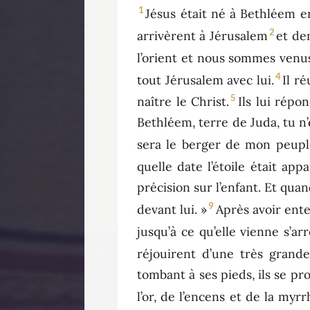
1
Jésus était né à Bethléem e
2
arrivèrent à Jérusalem
et de
l’orient et nous sommes venus
4
tout Jérusalem avec lui.
Il r
5
naître le Christ.
Ils lui répo
Bethléem, terre de Juda, tu n’
sera le berger de mon peuple
quelle date l’étoile était appa
précision sur l’enfant. Et qua
9
devant lui. »
Après avoir enten
jusqu’à ce qu’elle vienne s’ar
réjouirent d’une très grande 
tombant à ses pieds, ils se pro
l’or, de l’encens et de la myrr