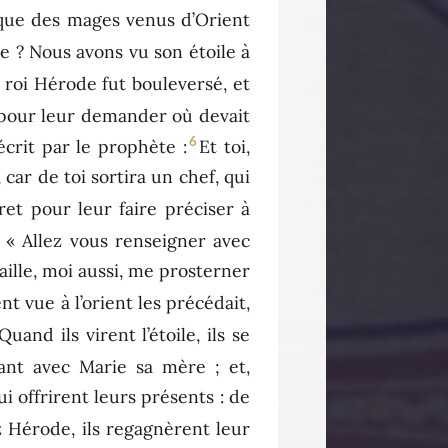
 que des mages venus d’Orient
re ? Nous avons vu son étoile à
 roi Hérode fut bouleversé, et
, pour leur demander où devait
6
écrit par le prophète :
Et toi,
car de toi sortira un chef, qui
et pour leur faire préciser à
: « Allez vous renseigner avec
aille, moi aussi, me prosterner
ent vue à l’orient les précédait,
Quand ils virent l’étoile, ils se
nfant avec Marie sa mère ; et,
ui offrirent leurs présents : de
 Hérode, ils regagnèrent leur