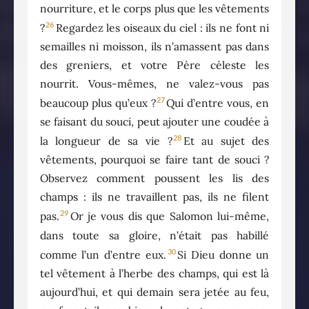
nourriture, et le corps plus que les vêtements
26
?
Regardez les oiseaux du ciel : ils ne font ni
semailles ni moisson, ils n’amassent pas dans
des greniers, et votre Père céleste les
nourrit. Vous-mêmes, ne valez-vous pas
27
beaucoup plus qu’eux ?
Qui d’entre vous, en
se faisant du souci, peut ajouter une coudée à
28
la longueur de sa vie ?
Et au sujet des
vêtements, pourquoi se faire tant de souci ?
Observez comment poussent les lis des
champs : ils ne travaillent pas, ils ne filent
29
pas.
Or je vous dis que Salomon lui-même,
dans toute sa gloire, n’était pas habillé
30
comme l’un d’entre eux.
Si Dieu donne un
tel vêtement à l’herbe des champs, qui est là
aujourd’hui, et qui demain sera jetée au feu,