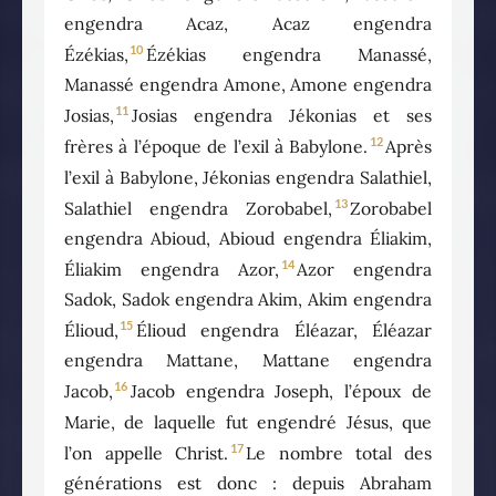
engendra Acaz, Acaz engendra
10
Ézékias,
Ézékias engendra Manassé,
Manassé engendra Amone, Amone engendra
11
Josias,
Josias engendra Jékonias et ses
12
frères à l’époque de l’exil à Babylone.
Après
l’exil à Babylone, Jékonias engendra Salathiel,
13
Salathiel engendra Zorobabel,
Zorobabel
engendra Abioud, Abioud engendra Éliakim,
14
Éliakim engendra Azor,
Azor engendra
Sadok, Sadok engendra Akim, Akim engendra
15
Élioud,
Élioud engendra Éléazar, Éléazar
engendra Mattane, Mattane engendra
16
Jacob,
Jacob engendra Joseph, l’époux de
Marie, de laquelle fut engendré Jésus, que
17
l’on appelle Christ.
Le nombre total des
générations est donc : depuis Abraham