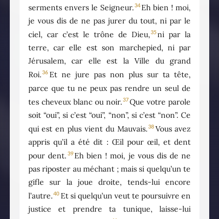
34
serments envers le Seigneur.
Eh bien ! moi,
je vous dis de ne pas jurer du tout, ni par le
35
ciel, car c’est le trône de Dieu,
ni par la
terre, car elle est son marchepied, ni par
Jérusalem, car elle est la Ville du grand
36
Roi.
Et ne jure pas non plus sur ta tête,
parce que tu ne peux pas rendre un seul de
37
tes cheveux blanc ou noir.
Que votre parole
soit “oui”, si c’est “oui”, “non”, si c’est “non”. Ce
38
qui est en plus vient du Mauvais.
Vous avez
appris qu’il a été dit : Œil pour œil, et dent
39
pour dent.
Eh bien ! moi, je vous dis de ne
pas riposter au méchant ; mais si quelqu’un te
gifle sur la joue droite, tends-lui encore
40
l’autre.
Et si quelqu’un veut te poursuivre en
justice et prendre ta tunique, laisse-lui