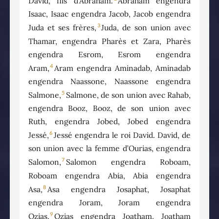
David, fils d’Abraham.
Abraham engendra
Isaac, Isaac engendra Jacob, Jacob engendra
3
Juda et ses frères,
Juda, de son union avec
Thamar, engendra Pharès et Zara, Pharès
engendra Esrom, Esrom engendra
4
Aram,
Aram engendra Aminadab, Aminadab
engendra Naassone, Naassone engendra
5
Salmone,
Salmone, de son union avec Rahab,
engendra Booz, Booz, de son union avec
Ruth, engendra Jobed, Jobed engendra
6
Jessé,
Jessé engendra le roi David. David, de
son union avec la femme d’Ourias, engendra
7
Salomon,
Salomon engendra Roboam,
Roboam engendra Abia, Abia engendra
8
Asa,
Asa engendra Josaphat, Josaphat
engendra Joram, Joram engendra
9
Ozias,
Ozias engendra Joatham, Joatham