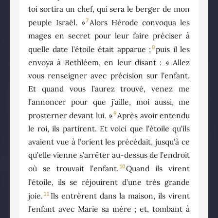
toi sortira un chef, qui sera le berger de mon
7
peuple Israël. »
Alors Hérode convoqua les
mages en secret pour leur faire préciser à
8
quelle date l’étoile était apparue ;
puis il les
envoya à Bethléem, en leur disant : « Allez
vous renseigner avec précision sur l’enfant.
Et quand vous l’aurez trouvé, venez me
l’annoncer pour que j’aille, moi aussi, me
9
prosterner devant lui. »
Après avoir entendu
le roi, ils partirent. Et voici que l’étoile qu’ils
avaient vue à l’orient les précédait, jusqu’à ce
qu’elle vienne s’arrêter au-dessus de l’endroit
10
où se trouvait l’enfant.
Quand ils virent
l’étoile, ils se réjouirent d’une très grande
11
joie.
Ils entrèrent dans la maison, ils virent
l’enfant avec Marie sa mère ; et, tombant à