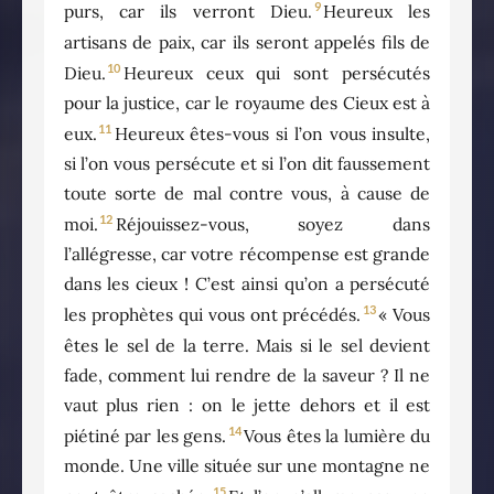
9
purs, car ils verront Dieu.
Heureux les
artisans de paix, car ils seront appelés fils de
10
Dieu.
Heureux ceux qui sont persécutés
pour la justice, car le royaume des Cieux est à
11
eux.
Heureux êtes-vous si l’on vous insulte,
si l’on vous persécute et si l’on dit faussement
toute sorte de mal contre vous, à cause de
12
moi.
Réjouissez-vous, soyez dans
l’allégresse, car votre récompense est grande
dans les cieux ! C’est ainsi qu’on a persécuté
13
les prophètes qui vous ont précédés.
« Vous
êtes le sel de la terre. Mais si le sel devient
fade, comment lui rendre de la saveur ? Il ne
vaut plus rien : on le jette dehors et il est
14
piétiné par les gens.
Vous êtes la lumière du
monde. Une ville située sur une montagne ne
15