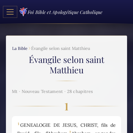
Foi Bible et Apologétique Catholique
La Bible
Évangile selon saint Matthieu
Évangile selon saint
Matthieu
Mt · Nouveau Testament · 28 chapitres
1
1
GENEALOGIE DE JESUS, CHRIST, fils de
2