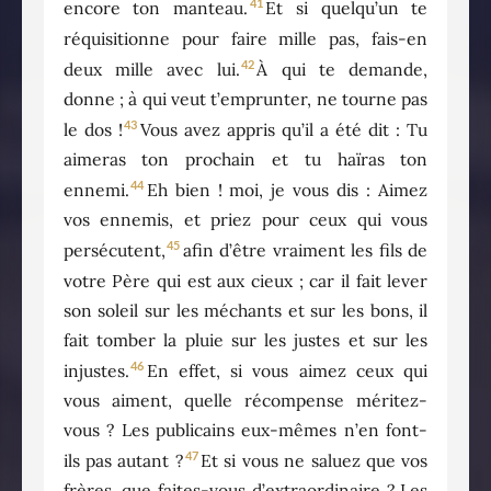
41
encore ton manteau.
Et si quelqu’un te
réquisitionne pour faire mille pas, fais-en
42
deux mille avec lui.
À qui te demande,
donne ; à qui veut t’emprunter, ne tourne pas
43
le dos !
Vous avez appris qu’il a été dit : Tu
aimeras ton prochain et tu haïras ton
44
ennemi.
Eh bien ! moi, je vous dis : Aimez
vos ennemis, et priez pour ceux qui vous
45
persécutent,
afin d’être vraiment les fils de
votre Père qui est aux cieux ; car il fait lever
son soleil sur les méchants et sur les bons, il
fait tomber la pluie sur les justes et sur les
46
injustes.
En effet, si vous aimez ceux qui
vous aiment, quelle récompense méritez-
vous ? Les publicains eux-mêmes n’en font-
47
ils pas autant ?
Et si vous ne saluez que vos
frères, que faites-vous d’extraordinaire ? Les