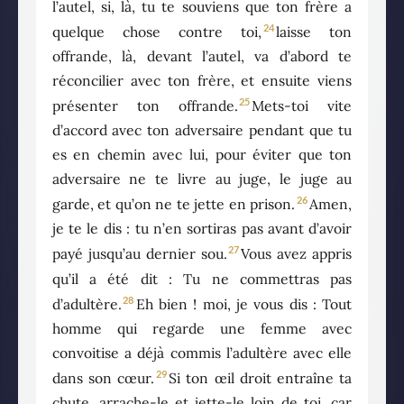
l’autel, si, là, tu te souviens que ton frère a
24
quelque chose contre toi,
laisse ton
offrande, là, devant l’autel, va d’abord te
réconcilier avec ton frère, et ensuite viens
25
présenter ton offrande.
Mets-toi vite
d’accord avec ton adversaire pendant que tu
es en chemin avec lui, pour éviter que ton
adversaire ne te livre au juge, le juge au
26
garde, et qu’on ne te jette en prison.
Amen,
je te le dis : tu n’en sortiras pas avant d’avoir
27
payé jusqu’au dernier sou.
Vous avez appris
qu’il a été dit : Tu ne commettras pas
28
d’adultère.
Eh bien ! moi, je vous dis : Tout
homme qui regarde une femme avec
convoitise a déjà commis l’adultère avec elle
29
dans son cœur.
Si ton œil droit entraîne ta
chute, arrache-le et jette-le loin de toi, car