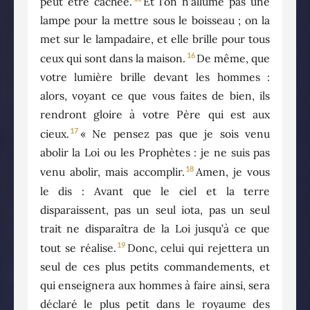
peut être cachée.
Et l’on n’allume pas une
lampe pour la mettre sous le boisseau ; on la
met sur le lampadaire, et elle brille pour tous
16
ceux qui sont dans la maison.
De même, que
votre lumière brille devant les hommes :
alors, voyant ce que vous faites de bien, ils
rendront gloire à votre Père qui est aux
17
cieux.
« Ne pensez pas que je sois venu
abolir la Loi ou les Prophètes : je ne suis pas
18
venu abolir, mais accomplir.
Amen, je vous
le dis : Avant que le ciel et la terre
disparaissent, pas un seul iota, pas un seul
trait ne disparaîtra de la Loi jusqu’à ce que
19
tout se réalise.
Donc, celui qui rejettera un
seul de ces plus petits commandements, et
qui enseignera aux hommes à faire ainsi, sera
déclaré le plus petit dans le royaume des