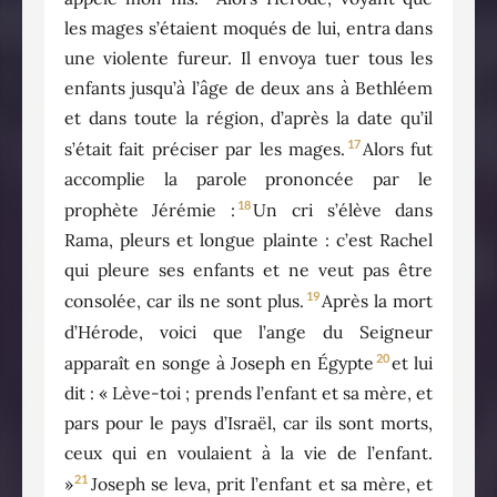
les mages s’étaient moqués de lui, entra dans
une violente fureur. Il envoya tuer tous les
enfants jusqu’à l’âge de deux ans à Bethléem
et dans toute la région, d’après la date qu’il
17
s’était fait préciser par les mages.
Alors fut
accomplie la parole prononcée par le
18
prophète Jérémie :
Un cri s’élève dans
Rama, pleurs et longue plainte : c’est Rachel
qui pleure ses enfants et ne veut pas être
19
consolée, car ils ne sont plus.
Après la mort
d’Hérode, voici que l’ange du Seigneur
20
apparaît en songe à Joseph en Égypte
et lui
dit : « Lève-toi ; prends l’enfant et sa mère, et
pars pour le pays d’Israël, car ils sont morts,
ceux qui en voulaient à la vie de l’enfant.
21
»
Joseph se leva, prit l’enfant et sa mère, et