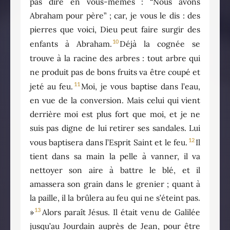
pas dire en vous-mêmes : “Nous avons
Abraham pour père” ; car, je vous le dis : des
pierres que voici, Dieu peut faire surgir des
10
enfants à Abraham.
Déjà la cognée se
trouve à la racine des arbres : tout arbre qui
ne produit pas de bons fruits va être coupé et
11
jeté au feu.
Moi, je vous baptise dans l’eau,
en vue de la conversion. Mais celui qui vient
derrière moi est plus fort que moi, et je ne
suis pas digne de lui retirer ses sandales. Lui
12
vous baptisera dans l’Esprit Saint et le feu.
Il
tient dans sa main la pelle à vanner, il va
nettoyer son aire à battre le blé, et il
amassera son grain dans le grenier ; quant à
la paille, il la brûlera au feu qui ne s’éteint pas.
13
»
Alors paraît Jésus. Il était venu de Galilée
jusqu’au Jourdain auprès de Jean, pour être