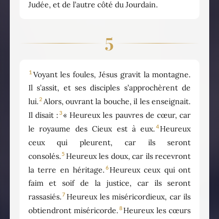
Judée, et de l’autre côté du Jourdain.
5
1
Voyant les foules, Jésus gravit la montagne.
Il s’assit, et ses disciples s’approchèrent de
2
lui.
Alors, ouvrant la bouche, il les enseignait.
3
Il disait :
« Heureux les pauvres de cœur, car
4
le royaume des Cieux est à eux.
Heureux
ceux qui pleurent, car ils seront
5
consolés.
Heureux les doux, car ils recevront
6
la terre en héritage.
Heureux ceux qui ont
faim et soif de la justice, car ils seront
7
rassasiés.
Heureux les miséricordieux, car ils
8
obtiendront miséricorde.
Heureux les cœurs