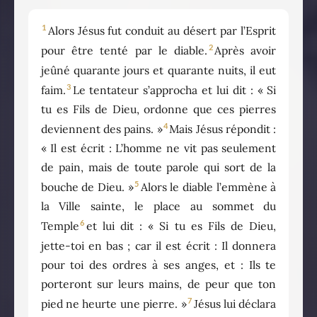
1
Alors Jésus fut conduit au désert par l’Esprit
2
pour être tenté par le diable.
Après avoir
jeûné quarante jours et quarante nuits, il eut
3
faim.
Le tentateur s’approcha et lui dit : « Si
tu es Fils de Dieu, ordonne que ces pierres
4
deviennent des pains. »
Mais Jésus répondit :
« Il est écrit : L’homme ne vit pas seulement
de pain, mais de toute parole qui sort de la
5
bouche de Dieu. »
Alors le diable l’emmène à
la Ville sainte, le place au sommet du
6
Temple
et lui dit : « Si tu es Fils de Dieu,
jette-toi en bas ; car il est écrit : Il donnera
pour toi des ordres à ses anges, et : Ils te
porteront sur leurs mains, de peur que ton
7
pied ne heurte une pierre. »
Jésus lui déclara