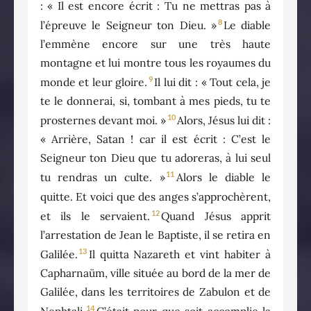
: « Il est encore écrit : Tu ne mettras pas à
8
l’épreuve le Seigneur ton Dieu. »
Le diable
l’emmène encore sur une très haute
montagne et lui montre tous les royaumes du
9
monde et leur gloire.
Il lui dit : « Tout cela, je
te le donnerai, si, tombant à mes pieds, tu te
10
prosternes devant moi. »
Alors, Jésus lui dit :
« Arrière, Satan ! car il est écrit : C’est le
Seigneur ton Dieu que tu adoreras, à lui seul
11
tu rendras un culte. »
Alors le diable le
quitte. Et voici que des anges s’approchèrent,
12
et ils le servaient.
Quand Jésus apprit
l’arrestation de Jean le Baptiste, il se retira en
13
Galilée.
Il quitta Nazareth et vint habiter à
Capharnaüm, ville située au bord de la mer de
Galilée, dans les territoires de Zabulon et de
14