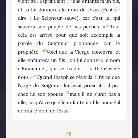
vient de l’Esprit Saint ;
elle enfantera un fils,
et tu lui donneras le nom de Jésus (c’est-à-
dire : Le-Seigneur-sauve), car c’est lui qui
22
sauvera son peuple de ses péchés. »
Tout
cela est arrivé pour que soit accomplie la
parole du Seigneur prononcée par le
23
prophète :
Voici que la Vierge concevra, et
elle enfantera un fils ; on lui donnera le nom
d’Emmanuel, qui se traduit : « Dieu-avec-
24
nous »
Quand Joseph se réveilla, il fit ce que
l’ange du Seigneur lui avait prescrit : il prit
25
chez lui son épouse,
mais il ne s’unit pas à
elle, jusqu’à ce qu’elle enfante un fils, auquel il
donna le nom de Jésus.
2