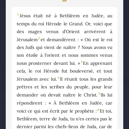
1
Jésus était né à Bethléem en Judée, au
temps du roi Hérode le Grand. Or, voici que
des mages venus d’Orient arrivèrent à
2
Jérusalem
et demandèrent : « Où est le roi
des Juifs qui vient de naître ? Nous avons vu
son étoile à l’orient et nous sommes venus
3
nous prosterner devant lui. »
En apprenant
cela, le roi Hérode fut bouleversé, et tout
4
Jérusalem avec lui.
Il réunit tous les grands
prêtres et les scribes du peuple, pour leur
5
demander où devait naître le Christ.
Ils lui
répondirent : « À Bethléem en Judée, car
6
voici ce qui est écrit par le prophète :
Et toi,
Bethléem, terre de Juda, tu n’es certes pas le
dernier parmi les chefs-lieux de Juda, car de