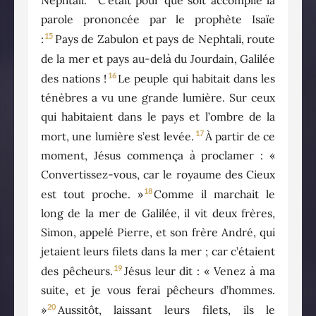
Nephtali.
C’était pour que soit accomplie la
parole prononcée par le prophète Isaïe
15
:
Pays de Zabulon et pays de Nephtali, route
de la mer et pays au-delà du Jourdain, Galilée
16
des nations !
Le peuple qui habitait dans les
ténèbres a vu une grande lumière. Sur ceux
qui habitaient dans le pays et l’ombre de la
17
mort, une lumière s’est levée.
À partir de ce
moment, Jésus commença à proclamer : «
Convertissez-vous, car le royaume des Cieux
18
est tout proche. »
Comme il marchait le
long de la mer de Galilée, il vit deux frères,
Simon, appelé Pierre, et son frère André, qui
jetaient leurs filets dans la mer ; car c’étaient
19
des pêcheurs.
Jésus leur dit : « Venez à ma
suite, et je vous ferai pêcheurs d’hommes.
20
»
Aussitôt, laissant leurs filets, ils le