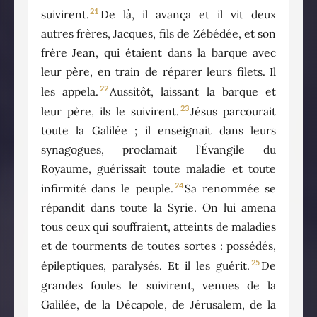
21
suivirent.
De là, il avança et il vit deux
autres frères, Jacques, fils de Zébédée, et son
frère Jean, qui étaient dans la barque avec
leur père, en train de réparer leurs filets. Il
22
les appela.
Aussitôt, laissant la barque et
23
leur père, ils le suivirent.
Jésus parcourait
toute la Galilée ; il enseignait dans leurs
synagogues, proclamait l’Évangile du
Royaume, guérissait toute maladie et toute
24
infirmité dans le peuple.
Sa renommée se
répandit dans toute la Syrie. On lui amena
tous ceux qui souffraient, atteints de maladies
et de tourments de toutes sortes : possédés,
25
épileptiques, paralysés. Et il les guérit.
De
grandes foules le suivirent, venues de la
Galilée, de la Décapole, de Jérusalem, de la