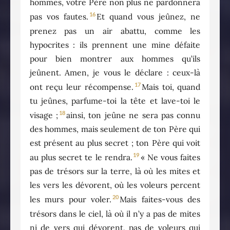
hommes, votre Père non plus ne pardonnera
16
pas vos fautes.
Et quand vous jeûnez, ne
prenez pas un air abattu, comme les
hypocrites : ils prennent une mine défaite
pour bien montrer aux hommes qu’ils
jeûnent. Amen, je vous le déclare : ceux-là
17
ont reçu leur récompense.
Mais toi, quand
tu jeûnes, parfume-toi la tête et lave-toi le
18
visage ;
ainsi, ton jeûne ne sera pas connu
des hommes, mais seulement de ton Père qui
est présent au plus secret ; ton Père qui voit
19
au plus secret te le rendra.
« Ne vous faites
pas de trésors sur la terre, là où les mites et
les vers les dévorent, où les voleurs percent
20
les murs pour voler.
Mais faites-vous des
trésors dans le ciel, là où il n’y a pas de mites
ni de vers qui dévorent, pas de voleurs qui