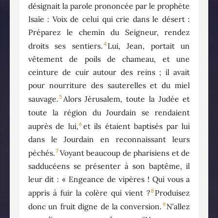
désignait la parole prononcée par le prophète
Isaïe : Voix de celui qui crie dans le désert :
Préparez le chemin du Seigneur, rendez
4
droits ses sentiers.
Lui, Jean, portait un
vêtement de poils de chameau, et une
ceinture de cuir autour des reins ; il avait
pour nourriture des sauterelles et du miel
5
sauvage.
Alors Jérusalem, toute la Judée et
toute la région du Jourdain se rendaient
6
auprès de lui,
et ils étaient baptisés par lui
dans le Jourdain en reconnaissant leurs
7
péchés.
Voyant beaucoup de pharisiens et de
sadducéens se présenter à son baptême, il
leur dit : « Engeance de vipères ! Qui vous a
8
appris à fuir la colère qui vient ?
Produisez
9
donc un fruit digne de la conversion.
N’allez