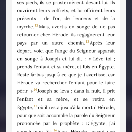
ses pieds, ils se prosternèrent devant lui. Ils
ouvrirent leurs coffrets, et lui offrirent leurs
présents : de l’or, de l’encens et de la
12
myrrhe.
Mais, avertis en songe de ne pas
retourner chez Hérode, ils regagnèrent leur
13
pays par un autre chemin.
Après leur
départ, voici que l’ange du Seigneur apparaît
en songe à Joseph et lui dit : « Lève-toi ;
prends l’enfant et sa mère, et fuis en Égypte.
Reste là-bas jusqu’à ce que je t’avertisse, car
Hérode va rechercher l’enfant pour le faire
14
périr. »
Joseph se leva ; dans la nuit, il prit
l’enfant et sa mère, et se retira en
15
Égypte,
où il resta jusqu’à la mort d’Hérode,
pour que soit accomplie la parole du Seigneur
prononcée par le prophète : D’Égypte, j’ai
16
appelé mon fils.
Alors Hérode, voyant que