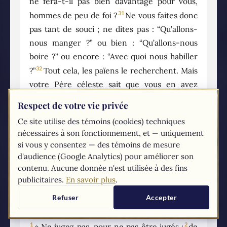
ne fera-t-il pas bien davantage pour vous,
31
hommes de peu de foi ?
Ne vous faites donc
pas tant de souci ; ne dites pas : “Qu’allons-
nous manger ?” ou bien : “Qu’allons-nous
boire ?” ou encore : “Avec quoi nous habiller
32
?”
Tout cela, les païens le recherchent. Mais
votre Père céleste sait que vous en avez
33
besoin.
Cherchez d’abord le royaume de
Respect de votre vie privée
Dieu et sa justice, et tout cela vous sera
Ce site utilise des témoins (cookies) techniques
34
donné par surcroît.
Ne vous faites pas de
nécessaires à son fonctionnement, et — uniquement
souci pour demain : demain aura souci de lui-
si vous y consentez — des témoins de mesure
même ; à chaque jour suffit sa peine.
d'audience (Google Analytics) pour améliorer son
contenu. Aucune donnée n'est utilisée à des fins
publicitaires.
En savoir plus
.
7
Refuser
Accepter
1
2
« Ne jugez pas, pour ne pas être jugés ;
de