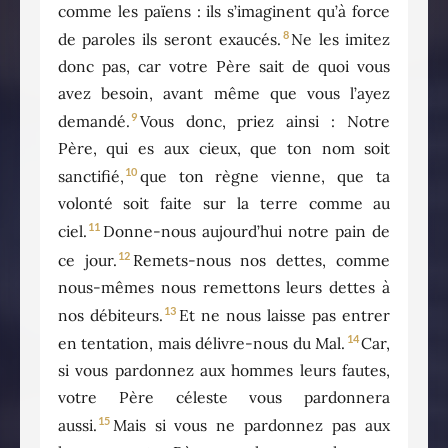
comme les païens : ils s’imaginent qu’à force
8
de paroles ils seront exaucés.
Ne les imitez
donc pas, car votre Père sait de quoi vous
avez besoin, avant même que vous l’ayez
9
demandé.
Vous donc, priez ainsi : Notre
Père, qui es aux cieux, que ton nom soit
10
sanctifié,
que ton règne vienne, que ta
volonté soit faite sur la terre comme au
11
ciel.
Donne-nous aujourd’hui notre pain de
12
ce jour.
Remets-nous nos dettes, comme
nous-mêmes nous remettons leurs dettes à
13
nos débiteurs.
Et ne nous laisse pas entrer
14
en tentation, mais délivre-nous du Mal.
Car,
si vous pardonnez aux hommes leurs fautes,
votre Père céleste vous pardonnera
15
aussi.
Mais si vous ne pardonnez pas aux