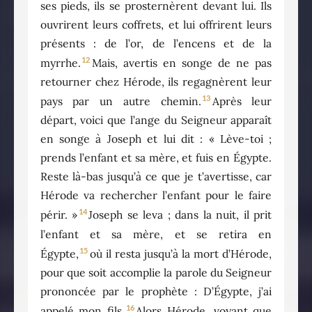
ses pieds, ils se prosternèrent devant lui. Ils
ouvrirent leurs coffrets, et lui offrirent leurs
présents : de l’or, de l’encens et de la
12
myrrhe.
Mais, avertis en songe de ne pas
retourner chez Hérode, ils regagnèrent leur
13
pays par un autre chemin.
Après leur
départ, voici que l’ange du Seigneur apparaît
en songe à Joseph et lui dit : « Lève-toi ;
prends l’enfant et sa mère, et fuis en Égypte.
Reste là-bas jusqu’à ce que je t’avertisse, car
Hérode va rechercher l’enfant pour le faire
14
périr. »
Joseph se leva ; dans la nuit, il prit
l’enfant et sa mère, et se retira en
15
Égypte,
où il resta jusqu’à la mort d’Hérode,
pour que soit accomplie la parole du Seigneur
prononcée par le prophète : D’Égypte, j’ai
16
appelé mon fils.
Alors Hérode, voyant que