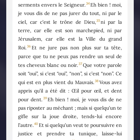
34
serments envers le Seigneur.
Eh bien ! moi,
je vous dis de ne pas jurer du tout, ni par le
35
ciel, car c’est le trône de Dieu,
ni par la
terre, car elle est son marchepied, ni par
Jérusalem, car elle est la Ville du grand
36
Roi.
Et ne jure pas non plus sur ta tête,
parce que tu ne peux pas rendre un seul de
37
tes cheveux blanc ou noir.
Que votre parole
soit “oui”, si c’est “oui”, “non”, si c’est “non”. Ce
38
qui est en plus vient du Mauvais.
Vous avez
appris qu’il a été dit : Œil pour œil, et dent
39
pour dent.
Eh bien ! moi, je vous dis de ne
pas riposter au méchant ; mais si quelqu’un te
gifle sur la joue droite, tends-lui encore
40
l’autre.
Et si quelqu’un veut te poursuivre en
justice et prendre ta tunique, laisse-lui