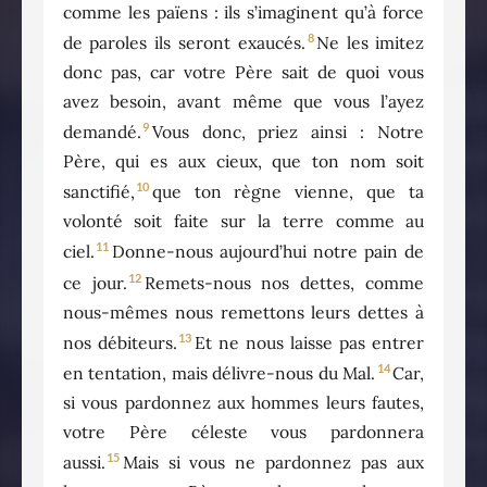
comme les païens : ils s’imaginent qu’à force
8
de paroles ils seront exaucés.
Ne les imitez
donc pas, car votre Père sait de quoi vous
avez besoin, avant même que vous l’ayez
9
demandé.
Vous donc, priez ainsi : Notre
Père, qui es aux cieux, que ton nom soit
10
sanctifié,
que ton règne vienne, que ta
volonté soit faite sur la terre comme au
11
ciel.
Donne-nous aujourd’hui notre pain de
12
ce jour.
Remets-nous nos dettes, comme
nous-mêmes nous remettons leurs dettes à
13
nos débiteurs.
Et ne nous laisse pas entrer
14
en tentation, mais délivre-nous du Mal.
Car,
si vous pardonnez aux hommes leurs fautes,
votre Père céleste vous pardonnera
15
aussi.
Mais si vous ne pardonnez pas aux