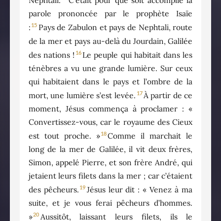
Nephtali.
C’était pour que soit accomplie la
parole prononcée par le prophète Isaïe
15
:
Pays de Zabulon et pays de Nephtali, route
de la mer et pays au-delà du Jourdain, Galilée
16
des nations !
Le peuple qui habitait dans les
ténèbres a vu une grande lumière. Sur ceux
qui habitaient dans le pays et l’ombre de la
17
mort, une lumière s’est levée.
À partir de ce
moment, Jésus commença à proclamer : «
Convertissez-vous, car le royaume des Cieux
18
est tout proche. »
Comme il marchait le
long de la mer de Galilée, il vit deux frères,
Simon, appelé Pierre, et son frère André, qui
jetaient leurs filets dans la mer ; car c’étaient
19
des pêcheurs.
Jésus leur dit : « Venez à ma
suite, et je vous ferai pêcheurs d’hommes.
20
»
Aussitôt, laissant leurs filets, ils le