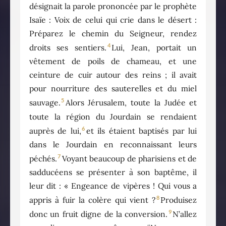
désignait la parole prononcée par le prophète
Isaïe : Voix de celui qui crie dans le désert :
Préparez le chemin du Seigneur, rendez
4
droits ses sentiers.
Lui, Jean, portait un
vêtement de poils de chameau, et une
ceinture de cuir autour des reins ; il avait
pour nourriture des sauterelles et du miel
5
sauvage.
Alors Jérusalem, toute la Judée et
toute la région du Jourdain se rendaient
6
auprès de lui,
et ils étaient baptisés par lui
dans le Jourdain en reconnaissant leurs
7
péchés.
Voyant beaucoup de pharisiens et de
sadducéens se présenter à son baptême, il
leur dit : « Engeance de vipères ! Qui vous a
8
appris à fuir la colère qui vient ?
Produisez
9
donc un fruit digne de la conversion.
N’allez