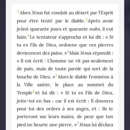
1
Alors Jésus fut conduit au désert par l’Esprit
2
pour être tenté par le diable.
Après avoir
jeûné quarante jours et quarante nuits, il eut
3
faim.
Le tentateur s’approcha et lui dit : « Si
tu es Fils de Dieu, ordonne que ces pierres
4
deviennent des pains. »
Mais Jésus répondit :
« Il est écrit : L’homme ne vit pas seulement
de pain, mais de toute parole qui sort de la
5
bouche de Dieu. »
Alors le diable l’emmène à
la Ville sainte, le place au sommet du
6
Temple
et lui dit : « Si tu es Fils de Dieu,
jette-toi en bas ; car il est écrit : Il donnera
pour toi des ordres à ses anges, et : Ils te
porteront sur leurs mains, de peur que ton
7
pied ne heurte une pierre. »
Jésus lui déclara