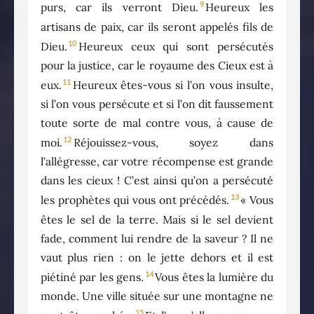
9
purs, car ils verront Dieu.
Heureux les
artisans de paix, car ils seront appelés fils de
10
Dieu.
Heureux ceux qui sont persécutés
pour la justice, car le royaume des Cieux est à
11
eux.
Heureux êtes-vous si l’on vous insulte,
si l’on vous persécute et si l’on dit faussement
toute sorte de mal contre vous, à cause de
12
moi.
Réjouissez-vous, soyez dans
l’allégresse, car votre récompense est grande
dans les cieux ! C’est ainsi qu’on a persécuté
13
les prophètes qui vous ont précédés.
« Vous
êtes le sel de la terre. Mais si le sel devient
fade, comment lui rendre de la saveur ? Il ne
vaut plus rien : on le jette dehors et il est
14
piétiné par les gens.
Vous êtes la lumière du
monde. Une ville située sur une montagne ne
15