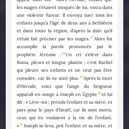
les mages s’étaient moqués de lui, entra dans
une violente fureur. Il envoya tuer tous les
enfants jusqu’à l’âge de deux ans à Bethléem
et dans toute la région, d’après la date qu’il
17
s’était fait préciser par les mages.
Alors fut
accomplie la parole prononcée par le
18
prophète Jérémie :
Un cri s’élève dans
Rama, pleurs et longue plainte : c’est Rachel
qui pleure ses enfants et ne veut pas être
19
consolée, car ils ne sont plus.
Après la mort
d’Hérode, voici que l’ange du Seigneur
20
apparaît en songe à Joseph en Égypte
et lui
dit : « Lève-toi ; prends l’enfant et sa mère, et
pars pour le pays d’Israël, car ils sont morts,
ceux qui en voulaient à la vie de l’enfant.
21
»
Joseph se leva, prit l’enfant et sa mère, et