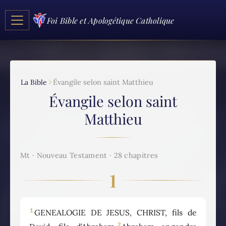
Foi Bible et Apologétique Catholique
La Bible
Évangile selon saint Matthieu
Évangile selon saint
Matthieu
Mt · Nouveau Testament · 28 chapitres
1
1
GENEALOGIE DE JESUS, CHRIST, fils de
2