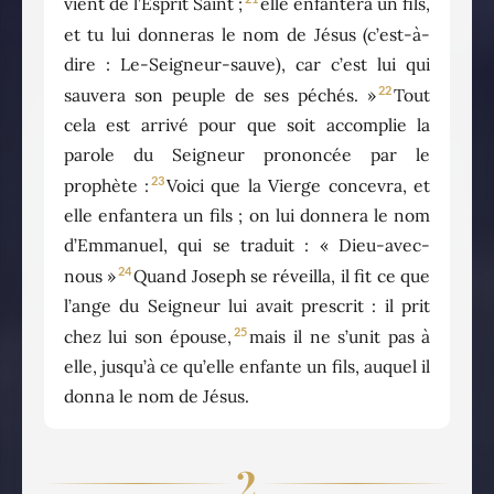
vient de l’Esprit Saint ;
elle enfantera un fils,
et tu lui donneras le nom de Jésus (c’est-à-
dire : Le-Seigneur-sauve), car c’est lui qui
22
sauvera son peuple de ses péchés. »
Tout
cela est arrivé pour que soit accomplie la
parole du Seigneur prononcée par le
23
prophète :
Voici que la Vierge concevra, et
elle enfantera un fils ; on lui donnera le nom
d’Emmanuel, qui se traduit : « Dieu-avec-
24
nous »
Quand Joseph se réveilla, il fit ce que
l’ange du Seigneur lui avait prescrit : il prit
25
chez lui son épouse,
mais il ne s’unit pas à
elle, jusqu’à ce qu’elle enfante un fils, auquel il
donna le nom de Jésus.
2