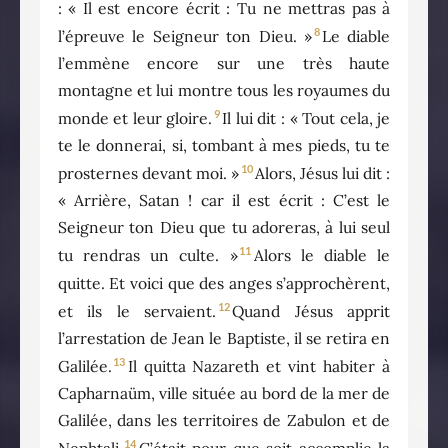
: « Il est encore écrit : Tu ne mettras pas à
8
l’épreuve le Seigneur ton Dieu. »
Le diable
l’emmène encore sur une très haute
montagne et lui montre tous les royaumes du
9
monde et leur gloire.
Il lui dit : « Tout cela, je
te le donnerai, si, tombant à mes pieds, tu te
10
prosternes devant moi. »
Alors, Jésus lui dit :
« Arrière, Satan ! car il est écrit : C’est le
Seigneur ton Dieu que tu adoreras, à lui seul
11
tu rendras un culte. »
Alors le diable le
quitte. Et voici que des anges s’approchèrent,
12
et ils le servaient.
Quand Jésus apprit
l’arrestation de Jean le Baptiste, il se retira en
13
Galilée.
Il quitta Nazareth et vint habiter à
Capharnaüm, ville située au bord de la mer de
Galilée, dans les territoires de Zabulon et de
14