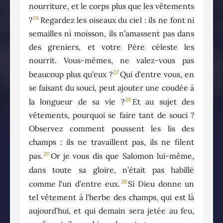
nourriture, et le corps plus que les vêtements
26
?
Regardez les oiseaux du ciel : ils ne font ni
semailles ni moisson, ils n’amassent pas dans
des greniers, et votre Père céleste les
nourrit. Vous-mêmes, ne valez-vous pas
27
beaucoup plus qu’eux ?
Qui d’entre vous, en
se faisant du souci, peut ajouter une coudée à
28
la longueur de sa vie ?
Et au sujet des
vêtements, pourquoi se faire tant de souci ?
Observez comment poussent les lis des
champs : ils ne travaillent pas, ils ne filent
29
pas.
Or je vous dis que Salomon lui-même,
dans toute sa gloire, n’était pas habillé
30
comme l’un d’entre eux.
Si Dieu donne un
tel vêtement à l’herbe des champs, qui est là
aujourd’hui, et qui demain sera jetée au feu,