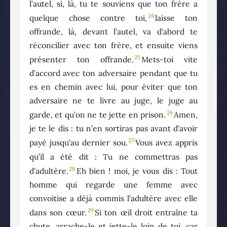
l’autel, si, là, tu te souviens que ton frère a
24
quelque chose contre toi,
laisse ton
offrande, là, devant l’autel, va d’abord te
réconcilier avec ton frère, et ensuite viens
25
présenter ton offrande.
Mets-toi vite
d’accord avec ton adversaire pendant que tu
es en chemin avec lui, pour éviter que ton
adversaire ne te livre au juge, le juge au
26
garde, et qu’on ne te jette en prison.
Amen,
je te le dis : tu n’en sortiras pas avant d’avoir
27
payé jusqu’au dernier sou.
Vous avez appris
qu’il a été dit : Tu ne commettras pas
28
d’adultère.
Eh bien ! moi, je vous dis : Tout
homme qui regarde une femme avec
convoitise a déjà commis l’adultère avec elle
29
dans son cœur.
Si ton œil droit entraîne ta
chute, arrache-le et jette-le loin de toi, car