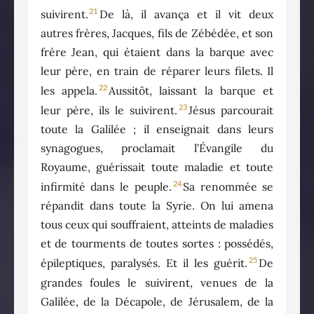
21
suivirent.
De là, il avança et il vit deux
autres frères, Jacques, fils de Zébédée, et son
frère Jean, qui étaient dans la barque avec
leur père, en train de réparer leurs filets. Il
22
les appela.
Aussitôt, laissant la barque et
23
leur père, ils le suivirent.
Jésus parcourait
toute la Galilée ; il enseignait dans leurs
synagogues, proclamait l’Évangile du
Royaume, guérissait toute maladie et toute
24
infirmité dans le peuple.
Sa renommée se
répandit dans toute la Syrie. On lui amena
tous ceux qui souffraient, atteints de maladies
et de tourments de toutes sortes : possédés,
25
épileptiques, paralysés. Et il les guérit.
De
grandes foules le suivirent, venues de la
Galilée, de la Décapole, de Jérusalem, de la