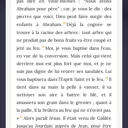
pas dire en vous-mêmes : “Nous avons
Abraham pour père” ; car, je vous le dis : des
pierres que voici, Dieu peut faire surgir des
10
enfants à Abraham.
Déjà la cognée se
trouve à la racine des arbres : tout arbre qui
ne produit pas de bons fruits va être coupé et
11
jeté au feu.
Moi, je vous baptise dans l’eau,
en vue de la conversion. Mais celui qui vient
derrière moi est plus fort que moi, et je ne
suis pas digne de lui retirer ses sandales. Lui
12
vous baptisera dans l’Esprit Saint et le feu.
Il
tient dans sa main la pelle à vanner, il va
nettoyer son aire à battre le blé, et il
amassera son grain dans le grenier ; quant à
la paille, il la brûlera au feu qui ne s’éteint pas.
13
»
Alors paraît Jésus. Il était venu de Galilée
jusqu’au Jourdain auprès de Jean, pour être