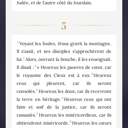
Judée, et de l’autre côté du Jourdain.
5
1
Voyant les foules, Jésus gravit la montagne.
Il s’assit, et ses disciples s’approchèrent de
2
lui.
Alors, ouvrant la bouche, il les enseignait.
3
Il disait :
« Heureux les pauvres de cœur, car
4
le royaume des Cieux est à eux.
Heureux
ceux qui pleurent, car ils seront
5
consolés.
Heureux les doux, car ils recevront
6
la terre en héritage.
Heureux ceux qui ont
faim et soif de la justice, car ils seront
7
rassasiés.
Heureux les miséricordieux, car ils
8
obtiendront miséricorde.
Heureux les cœurs