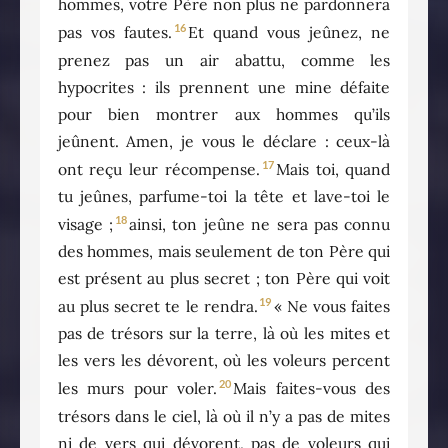
hommes, votre Père non plus ne pardonnera
16
pas vos fautes.
Et quand vous jeûnez, ne
prenez pas un air abattu, comme les
hypocrites : ils prennent une mine défaite
pour bien montrer aux hommes qu’ils
jeûnent. Amen, je vous le déclare : ceux-là
17
ont reçu leur récompense.
Mais toi, quand
tu jeûnes, parfume-toi la tête et lave-toi le
18
visage ;
ainsi, ton jeûne ne sera pas connu
des hommes, mais seulement de ton Père qui
est présent au plus secret ; ton Père qui voit
19
au plus secret te le rendra.
« Ne vous faites
pas de trésors sur la terre, là où les mites et
les vers les dévorent, où les voleurs percent
20
les murs pour voler.
Mais faites-vous des
trésors dans le ciel, là où il n’y a pas de mites
ni de vers qui dévorent, pas de voleurs qui