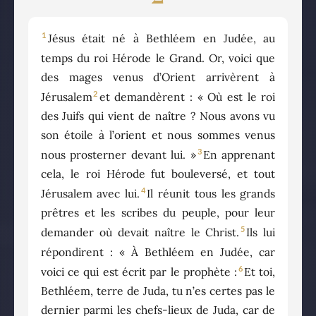
1
Jésus était né à Bethléem en Judée, au
temps du roi Hérode le Grand. Or, voici que
des mages venus d’Orient arrivèrent à
2
Jérusalem
et demandèrent : « Où est le roi
des Juifs qui vient de naître ? Nous avons vu
son étoile à l’orient et nous sommes venus
3
nous prosterner devant lui. »
En apprenant
cela, le roi Hérode fut bouleversé, et tout
4
Jérusalem avec lui.
Il réunit tous les grands
prêtres et les scribes du peuple, pour leur
5
demander où devait naître le Christ.
Ils lui
répondirent : « À Bethléem en Judée, car
6
voici ce qui est écrit par le prophète :
Et toi,
Bethléem, terre de Juda, tu n’es certes pas le
dernier parmi les chefs-lieux de Juda, car de