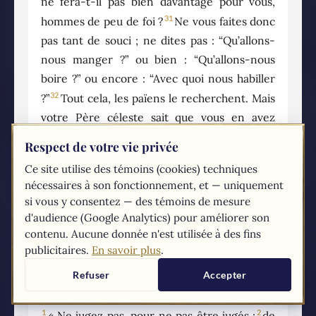
ne fera-t-il pas bien davantage pour vous,
31
hommes de peu de foi ?
Ne vous faites donc
pas tant de souci ; ne dites pas : “Qu’allons-
nous manger ?” ou bien : “Qu’allons-nous
boire ?” ou encore : “Avec quoi nous habiller
32
?”
Tout cela, les païens le recherchent. Mais
votre Père céleste sait que vous en avez
33
besoin.
Cherchez d’abord le royaume de
Respect de votre vie privée
Dieu et sa justice, et tout cela vous sera
Ce site utilise des témoins (cookies) techniques
34
donné par surcroît.
Ne vous faites pas de
nécessaires à son fonctionnement, et — uniquement
souci pour demain : demain aura souci de lui-
si vous y consentez — des témoins de mesure
même ; à chaque jour suffit sa peine.
d'audience (Google Analytics) pour améliorer son
contenu. Aucune donnée n'est utilisée à des fins
publicitaires.
En savoir plus
.
7
Refuser
Accepter
1
2
« Ne jugez pas, pour ne pas être jugés ;
de