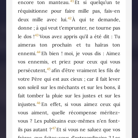
41
encore ton manteau.
Et si quelqu’un te
réquisitionne pour faire mille pas, fais-en
42
deux mille avec lui.
À qui te demande,
donne ; à qui veut t’emprunter, ne tourne pas
43
le dos !
Vous avez appris qu’il a été dit : Tu
aimeras ton prochain et tu haïras ton
44
ennemi.
Eh bien ! moi, je vous dis : Aimez
vos ennemis, et priez pour ceux qui vous
45
persécutent,
afin d’être vraiment les fils de
votre Père qui est aux cieux ; car il fait lever
son soleil sur les méchants et sur les bons, il
fait tomber la pluie sur les justes et sur les
46
injustes.
En effet, si vous aimez ceux qui
vous aiment, quelle récompense méritez-
vous ? Les publicains eux-mêmes n’en font-
47
ils pas autant ?
Et si vous ne saluez que vos
frères, que faites-vous d’extraordinaire ? Les