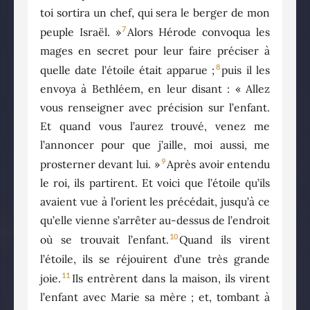
toi sortira un chef, qui sera le berger de mon
7
peuple Israël. »
Alors Hérode convoqua les
mages en secret pour leur faire préciser à
8
quelle date l’étoile était apparue ;
puis il les
envoya à Bethléem, en leur disant : « Allez
vous renseigner avec précision sur l’enfant.
Et quand vous l’aurez trouvé, venez me
l’annoncer pour que j’aille, moi aussi, me
9
prosterner devant lui. »
Après avoir entendu
le roi, ils partirent. Et voici que l’étoile qu’ils
avaient vue à l’orient les précédait, jusqu’à ce
qu’elle vienne s’arrêter au-dessus de l’endroit
10
où se trouvait l’enfant.
Quand ils virent
l’étoile, ils se réjouirent d’une très grande
11
joie.
Ils entrèrent dans la maison, ils virent
l’enfant avec Marie sa mère ; et, tombant à