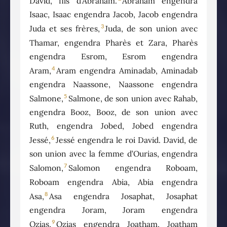
David, fils d’Abraham.
Abraham engendra
Isaac, Isaac engendra Jacob, Jacob engendra
3
Juda et ses frères,
Juda, de son union avec
Thamar, engendra Pharès et Zara, Pharès
engendra Esrom, Esrom engendra
4
Aram,
Aram engendra Aminadab, Aminadab
engendra Naassone, Naassone engendra
5
Salmone,
Salmone, de son union avec Rahab,
engendra Booz, Booz, de son union avec
Ruth, engendra Jobed, Jobed engendra
6
Jessé,
Jessé engendra le roi David. David, de
son union avec la femme d’Ourias, engendra
7
Salomon,
Salomon engendra Roboam,
Roboam engendra Abia, Abia engendra
8
Asa,
Asa engendra Josaphat, Josaphat
engendra Joram, Joram engendra
9
Ozias,
Ozias engendra Joatham, Joatham