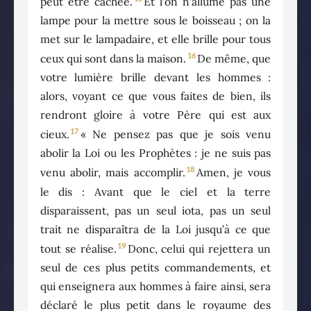
peut être cachée.
Et l’on n’allume pas une
lampe pour la mettre sous le boisseau ; on la
met sur le lampadaire, et elle brille pour tous
16
ceux qui sont dans la maison.
De même, que
votre lumière brille devant les hommes :
alors, voyant ce que vous faites de bien, ils
rendront gloire à votre Père qui est aux
17
cieux.
« Ne pensez pas que je sois venu
abolir la Loi ou les Prophètes : je ne suis pas
18
venu abolir, mais accomplir.
Amen, je vous
le dis : Avant que le ciel et la terre
disparaissent, pas un seul iota, pas un seul
trait ne disparaîtra de la Loi jusqu’à ce que
19
tout se réalise.
Donc, celui qui rejettera un
seul de ces plus petits commandements, et
qui enseignera aux hommes à faire ainsi, sera
déclaré le plus petit dans le royaume des