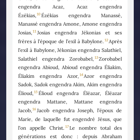
engendra Acaz, Acaz engendra
10
Ézékias,
Ézékias engendra Manassé,
Manassé engendra Amone, Amone engendra
11
Josias,
Josias engendra Jékonias et ses
12
frères à l’époque de l’exil à Babylone.
Après
l’exil à Babylone, Jékonias engendra Salathiel,
13
Salathiel engendra Zorobabel,
Zorobabel
engendra Abioud, Abioud engendra Éliakim,
14
Éliakim engendra Azor,
Azor engendra
Sadok, Sadok engendra Akim, Akim engendra
15
Élioud,
Élioud engendra Éléazar, Éléazar
engendra Mattane, Mattane engendra
16
Jacob,
Jacob engendra Joseph, l’époux de
Marie, de laquelle fut engendré Jésus, que
17
l’on appelle Christ.
Le nombre total des
générations est donc : depuis Abraham