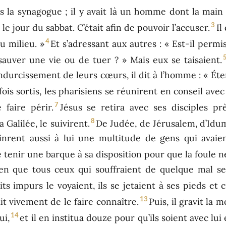
 la synagogue ; il y avait là un homme dont la main 
3
t le jour du sabbat. C’était afin de pouvoir l’accuser.
Il
4
u milieu. »
Et s’adressant aux autres : « Est-il permis
sauver une vie ou de tuer ? » Mais eux se taisaient.
durcissement de leurs cœurs, il dit à l’homme : « Étend
ois sortis, les pharisiens se réunirent en conseil ave
7
faire périr.
Jésus se retira avec ses disciples p
8
 Galilée, le suivirent.
De Judée, de Jérusalem, d’Idum
inrent aussi à lui une multitude de gens qui avaien
de tenir une barque à sa disposition pour que la foule ne
en que tous ceux qui souffraient de quelque mal se 
ts impurs le voyaient, ils se jetaient à ses pieds et cr
13
it vivement de le faire connaître.
Puis, il gravit la 
14
ui,
et il en institua douze pour qu’ils soient avec lu