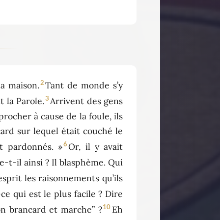
2
la maison.
Tant de monde s’y
3
t la Parole.
Arrivent des gens
rocher à cause de la foule, ils
ard sur lequel était couché le
6
nt pardonnés. »
Or, il y avait
e-t-il ainsi ? Il blasphème. Qui
sprit les raisonnements qu’ils
ce qui est le plus facile ? Dire
10
ton brancard et marche” ?
Eh