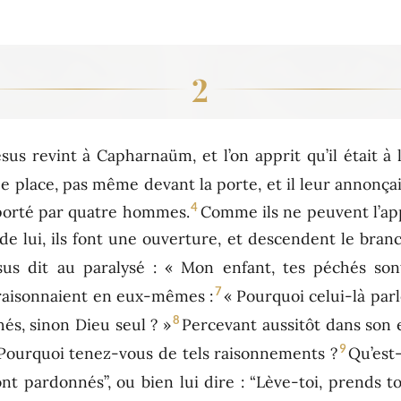
2
sus revint à Capharnaüm, et l’on apprit qu’il était à 
de place, pas même devant la porte, et il leur annonçai
4
 porté par quatre hommes.
Comme ils ne peuvent l’app
de lui, ils font une ouverture, et descendent le branc
ésus dit au paralysé : « Mon enfant, tes péchés so
7
i raisonnaient en eux-mêmes :
« Pourquoi celui-là parl
8
és, sinon Dieu seul ? »
Percevant aussitôt dans son e
9
 « Pourquoi tenez-vous de tels raisonnements ?
Qu’est-
ont pardonnés”, ou bien lui dire : “Lève-toi, prends 