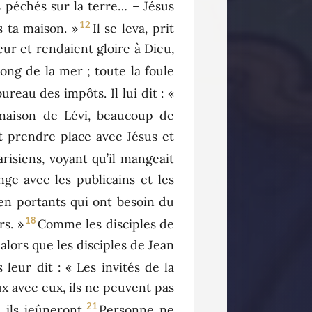
s péchés sur la terre… – Jésus
12
s ta maison. »
Il se leva, prit
eur et rendaient gloire à Dieu,
long de la mer ; toute la foule
bureau des impôts. Il lui dit : «
maison de Lévi, beaucoup de
nt prendre place avec Jésus et
risiens, voyant qu’il mangeait
nge avec les publicains et les
ien portants qui ont besoin du
18
rs. »
Comme les disciples de
alors que les disciples de Jean
s leur dit : « Les invités de la
ux avec eux, ils ne peuvent pas
21
 ils jeûneront.
Personne ne