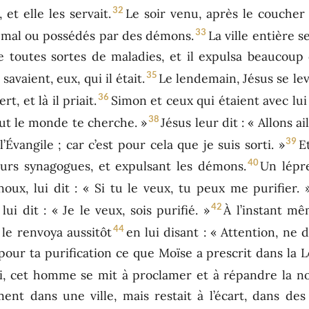
32
, et elle les servait.
Le soir venu, après le coucher 
33
n mal ou possédés par des démons.
La ville entière s
 toutes sortes de maladies, et il expulsa beaucoup
35
avaient, eux, qui il était.
Le lendemain, Jésus se leva
36
, et là il priait.
Simon et ceux qui étaient avec lui
38
Tout le monde te cherche. »
Jésus leur dit : « Allons ai
39
’Évangile ; car c’est pour cela que je suis sorti. »
E
40
eurs synagogues, et expulsant les démons.
Un lépre
oux, lui dit : « Si tu le veux, tu peux me purifier. 
42
ui dit : « Je le veux, sois purifié. »
À l’instant mêm
44
 le renvoya aussitôt
en lui disant : « Attention, ne 
our ta purification ce que Moïse a prescrit dans la Lo
ti, cet homme se mit à proclamer et à répandre la no
ent dans une ville, mais restait à l’écart, dans des