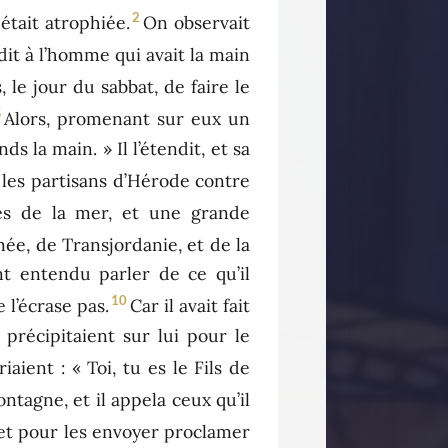
2
était atrophiée.
On observait
 dit à l’homme qui avait la main
, le jour du sabbat, de faire le
5
Alors, promenant sur eux un
s la main. » Il l’étendit, et sa
c les partisans d’Hérode contre
rès de la mer, et une grande
ée, de Transjordanie, et de la
t entendu parler de ce qu’il
10
 l’écrase pas.
Car il avait fait
précipitaient sur lui pour le
iaient : « Toi, tu es le Fils de
montagne, et il appela ceux qu’il
i et pour les envoyer proclamer