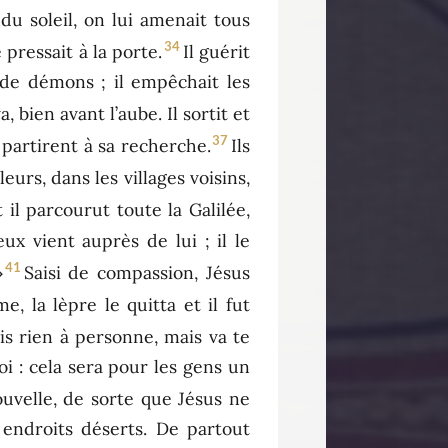
du soleil, on lui amenait tous
34
e pressait à la porte.
Il guérit
 de démons ; il empêchait les
, bien avant l’aube. Il sortit et
37
 partirent à sa recherche.
Ils
lleurs, dans les villages voisins,
t il parcourut toute la Galilée,
ux vient auprès de lui ; il le
41
»
Saisi de compassion, Jésus
e, la lèpre le quitta et il fut
dis rien à personne, mais va te
i : cela sera pour les gens un
uvelle, de sorte que Jésus ne
 endroits déserts. De partout