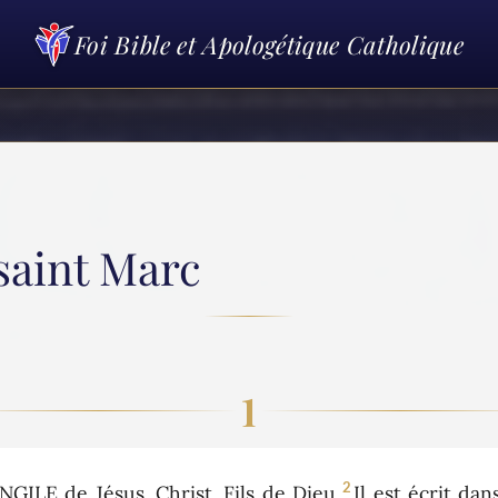
Foi Bible et Apologétique Catholique
saint Marc
1
2
E de Jésus, Christ, Fils de Dieu.
Il est écrit dan