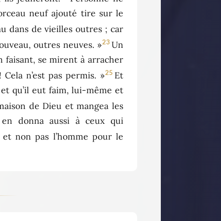
ceau neuf ajouté tire sur le
dans de vieilles outres ; car
23
n nouveau, outres neuves. »
Un
n faisant, se mirent à arracher
25
! Cela n’est pas permis. »
Et
n et qu’il eut faim, lui-même et
 maison de Dieu et mangea les
l en donna aussi à ceux qui
e, et non pas l’homme pour le