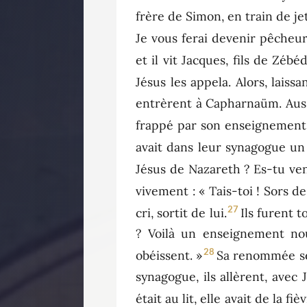
frère de Simon, en train de jet
Je vous ferai devenir pêcheu
et il vit Jacques, fils de Zébé
Jésus les appela. Alors, laiss
entrèrent à Capharnaüm. Aussit
frappé par son enseignement,
avait dans leur synagogue un
Jésus de Nazareth ? Es-tu venu
vivement : « Tais-toi ! Sors 
27
cri, sortit de lui.
Ils furent 
? Voilà un enseignement no
28
obéissent. »
Sa renommée se 
synagogue, ils allèrent, avec
était au lit, elle avait de la fi