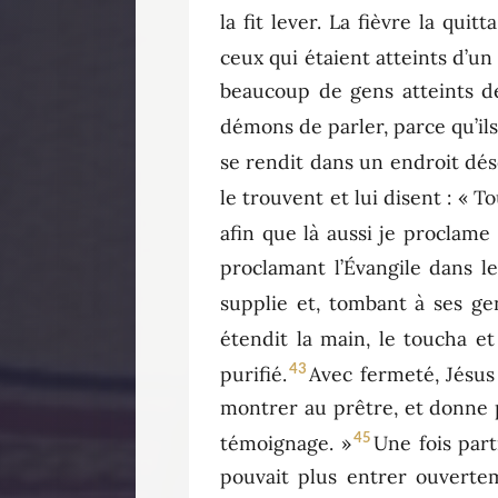
la fit lever. La fièvre la quitta
ceux qui étaient atteints d’u
beaucoup de gens atteints de
démons de parler, parce qu’ils s
se rendit dans un endroit désert
le trouvent et lui disent : « 
afin que là aussi je proclame l
proclamant l’Évangile dans l
supplie et, tombant à ses gen
étendit la main, le toucha et l
43
purifié.
Avec fermeté, Jésus
montrer au prêtre, et donne p
45
témoignage. »
Une fois par
pouvait plus entrer ouvertem