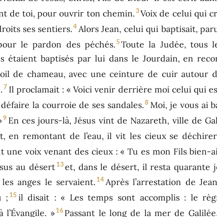
3
t de toi, pour ouvrir ton chemin.
Voix de celui qui c
4
oits ses sentiers.
Alors Jean, celui qui baptisait, par
5
our le pardon des péchés.
Toute la Judée, tous l
ls étaient baptisés par lui dans le Jourdain, en re
oil de chameau, avec une ceinture de cuir autour des
7
.
Il proclamait : « Voici venir derrière moi celui qui es
8
défaire la courroie de ses sandales.
Moi, je vous ai b
9
»
En ces jours-là, Jésus vint de Nazareth, ville de Gal
t, en remontant de l’eau, il vit les cieux se déchire
ut une voix venant des cieux : « Tu es mon Fils bien-ai
13
ésus au désert
et, dans le désert, il resta quarante j
14
les anges le servaient.
Après l’arrestation de Jean
15
 ;
il disait : « Les temps sont accomplis : le r
16
 l’Évangile. »
Passant le long de la mer de Galilée