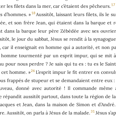
17
er les filets dans la mer, car c’étaient des pêcheurs.
18
rs d’hommes. »
Aussitôt, laissant leurs filets, ils le su
dée, et son frère Jean, qui étaient dans la barque et ré
ant dans la barque leur père Zébédée avec ses ouvriers,
ôt, le jour du sabbat, Jésus se rendit à la synagogue, e
 car il enseignait en homme qui a autorité, et non p
 homme tourmenté par un esprit impur, qui se mit à 
 pour nous perdre ? Je sais qui tu es : tu es le Saint
26
de cet homme. »
L’esprit impur le fit entrer en convu
tous frappés de stupeur et se demandaient entre eux : 
uveau, donné avec autorité ! Il commande même aux
répandit aussitôt partout, dans toute la région de la 
 Jacques et Jean, dans la maison de Simon et d’André.
31
èvre. Aussitôt, on parla à Jésus de la malade.
Jésus s’ap