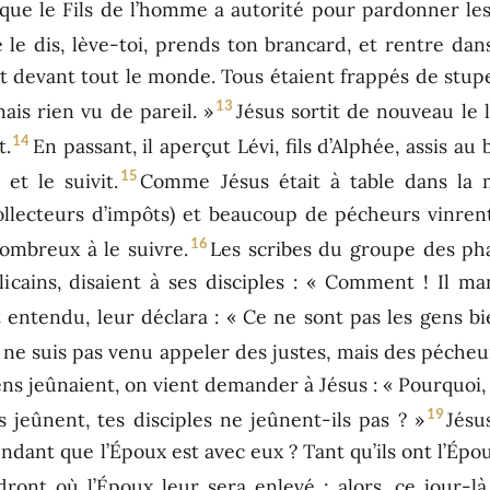
que le Fils de l’homme a autorité pour pardonner le
e le dis, lève-toi, prends ton brancard, et rentre dan
it devant tout le monde. Tous étaient frappés de stup
13
ais rien vu de pareil. »
Jésus sortit de nouveau le 
14
t.
En passant, il aperçut Lévi, fils d’Alphée, assis au 
15
et le suivit.
Comme Jésus était à table dans la 
collecteurs d’impôts) et beaucoup de pécheurs vinre
16
 nombreux à le suivre.
Les scribes du groupe des pha
icains, disaient à ses disciples : « Comment ! Il ma
it entendu, leur déclara : « Ce ne sont pas les gens b
 ne suis pas venu appeler des justes, mais des pécheu
iens jeûnaient, on vient demander à Jésus : « Pourquoi, 
19
s jeûnent, tes disciples ne jeûnent-ils pas ? »
Jésu
ndant que l’Époux est avec eux ? Tant qu’ils ont l’Épo
ront où l’Époux leur sera enlevé ; alors, ce jour-là,