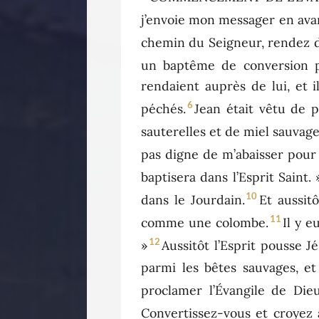
j’envoie mon messager en avan
chemin du Seigneur, rendez dr
un baptême de conversion p
rendaient auprès de lui, et i
6
péchés.
Jean était vêtu de p
sauterelles et de miel sauvage
pas digne de m’abaisser pour 
baptisera dans l’Esprit Saint. 
10
dans le Jourdain.
Et aussitô
11
comme une colombe.
Il y e
12
»
Aussitôt l’Esprit pousse J
parmi les bêtes sauvages, et 
proclamer l’Évangile de Dieu
Convertissez-vous et croyez à