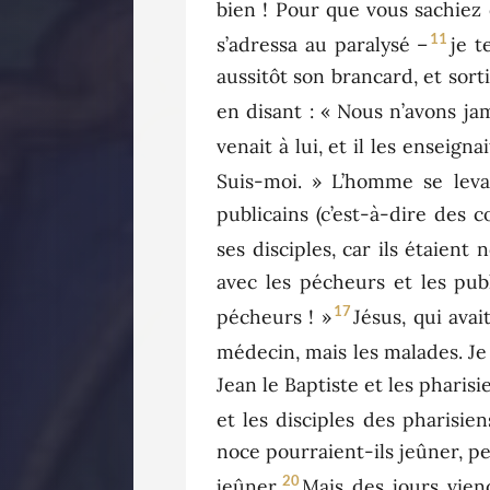
bien ! Pour que vous sachiez 
11
s’adressa au paralysé –
je t
aussitôt son brancard, et sort
en disant : « Nous n’avons jam
venait à lui, et il les enseignai
Suis-moi. » L’homme se leva 
publicains (c’est-à-dire des 
ses disciples, car ils étaient
avec les pécheurs et les publ
17
pécheurs ! »
Jésus, qui ava
médecin, mais les malades. Je
Jean le Baptiste et les pharis
et les disciples des pharisien
noce pourraient-ils jeûner, pe
20
jeûner.
Mais des jours viend