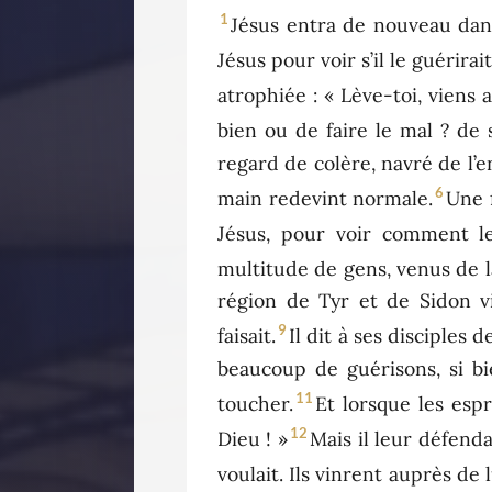
1
Jésus entra de nouveau dans
Jésus pour voir s’il le guérirai
atrophiée : « Lève-toi, viens a
bien ou de faire le mal ? de 
regard de colère, navré de l’en
6
main redevint normale.
Une f
Jésus, pour voir comment le 
multitude de gens, venus de la
région de Tyr et de Sidon v
9
faisait.
Il dit à ses disciples 
beaucoup de guérisons, si bi
11
toucher.
Et lorsque les espri
12
Dieu ! »
Mais il leur défenda
voulait. Ils vinrent auprès de l