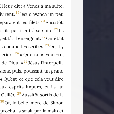
Il leur dit : « Venez à ma suite.
19
ivirent.
Jésus avança un peu
20
paraient les filets.
Aussitôt,
21
 ils partirent à sa suite.
Ils
22
t là, il enseignait.
On était
23
as comme les scribes.
Or, il y
24
crier :
« Que nous veux-tu,
25
 de Dieu. »
Jésus l’interpella
lsions, puis, poussant un grand
« Qu’est-ce que cela veut dire
 esprits impurs, et ils lui
29
Galilée.
Aussitôt sortis de la
30
Or, la belle-mère de Simon
procha, la saisit par la main et