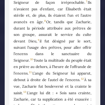
7
Seigneur de façon irréprochable.
Ils
n’avaient pas d’enfant, car Élisabeth était
stérile et, de plus, ils étaient l’un et l’autre
8
avancés en âge.
Or, tandis que Zacharie,
durant la période attribuée aux prêtres de
son groupe, assurait le service du culte
9
devant Dieu,
il fut désigné par le sort,
suivant l’usage des prêtres, pour aller offrir
l’encens dans le sanctuaire du
10
Seigneur.
Toute la multitude du peuple était
en prière au dehors, à l’heure de l’offrande de
11
l’encens.
L’ange du Seigneur lui apparut,
12
debout à droite de l’autel de l’encens.
À sa
vue, Zacharie fut bouleversé et la crainte le
13
saisit.
L’ange lui dit : « Sois sans crainte,
Zacharie, car ta supplication a été exaucée :