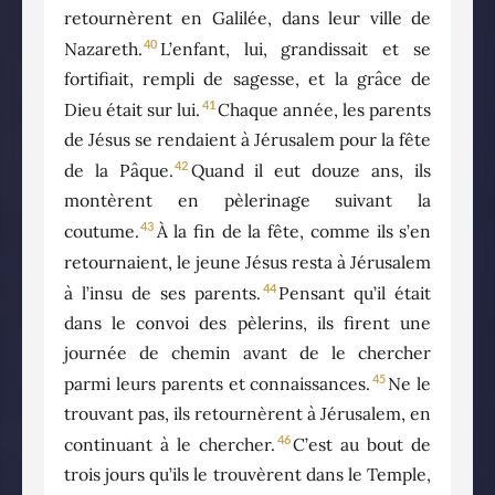
retournèrent en Galilée, dans leur ville de
40
Nazareth.
L’enfant, lui, grandissait et se
fortifiait, rempli de sagesse, et la grâce de
41
Dieu était sur lui.
Chaque année, les parents
de Jésus se rendaient à Jérusalem pour la fête
42
de la Pâque.
Quand il eut douze ans, ils
montèrent en pèlerinage suivant la
43
coutume.
À la fin de la fête, comme ils s’en
retournaient, le jeune Jésus resta à Jérusalem
44
à l’insu de ses parents.
Pensant qu’il était
dans le convoi des pèlerins, ils firent une
journée de chemin avant de le chercher
45
parmi leurs parents et connaissances.
Ne le
trouvant pas, ils retournèrent à Jérusalem, en
46
continuant à le chercher.
C’est au bout de
trois jours qu’ils le trouvèrent dans le Temple,