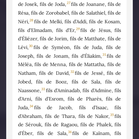
27
de Josek, fils de Joda,
fils de Joanane, fils de
Résa, fils de Zorobabel, fils de Salathiel, fils de
28
Néri,
fils de Melki, fils d’Addi, fils de Kosam,
29
fils d’Elmadam, fils d’Er,
fils de Jésus, fils
d’Éliézer, fils de Jorim, fils de Matthate, fils de
30
Lévi,
fils de Syméon, fils de Juda, fils de
31
Joseph, fils de Jonam, fils d’Éliakim,
fils de
Méléa, fils de Menna, fils de Mattatha, fils de
32
Natham, fils de David,
fils de Jessé, fils de
Jobed, fils de Booz, fils de Sala, fils de
33
Naassone,
fils d’Aminadab, fils d’Admine, fils
d’Arni, fils d’Esrom, fils de Pharès, fils de
34
Juda,
fils de Jacob, fils d’Isaac, fils
35
d’Abraham, fils de Thara, fils de Nakor,
fils
de Sérouk, fils de Ragaou, fils de Phalek, fils
36
d’Éber, fils de Sala,
fils de Kaïnam, fils