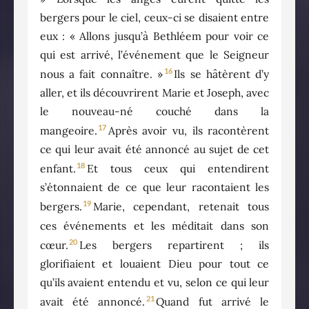
bergers pour le ciel, ceux-ci se disaient entre
eux : « Allons jusqu’à Bethléem pour voir ce
qui est arrivé, l’événement que le Seigneur
16
nous a fait connaître. »
Ils se hâtèrent d’y
aller, et ils découvrirent Marie et Joseph, avec
le nouveau-né couché dans la
17
mangeoire.
Après avoir vu, ils racontèrent
ce qui leur avait été annoncé au sujet de cet
18
enfant.
Et tous ceux qui entendirent
s’étonnaient de ce que leur racontaient les
19
bergers.
Marie, cependant, retenait tous
ces événements et les méditait dans son
20
cœur.
Les bergers repartirent ; ils
glorifiaient et louaient Dieu pour tout ce
qu’ils avaient entendu et vu, selon ce qui leur
21
avait été annoncé.
Quand fut arrivé le