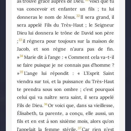
as trouvé grâce auprès de Dieu.
Voici que tu
vas concevoir et enfanter un fils ; tu lui
32
donneras le nom de Jésus.
Il sera grand, il
sera appelé Fils du Très-Haut ; le Seigneur
Dieu lui donnera le trône de David son père
33
;
il régnera pour toujours sur la maison de
Jacob, et son règne n’aura pas de fin.
34
»
Marie dit à l’ange : « Comment cela va-t-il
se faire puisque je ne connais pas d’homme ?
35
»
L’ange lui répondit : « L’Esprit Saint
viendra sur toi, et la puissance du Très-Haut
te prendra sous son ombre ; c’est pourquoi
celui qui va naître sera saint, il sera appelé
36
Fils de Dieu.
Or voici que, dans sa vieillesse,
Élisabeth, ta parente, a conçu, elle aussi, un
fils et en est à son sixième mois, alors qu’on
37
l’appelait la femme stérile.
Car rien n’est