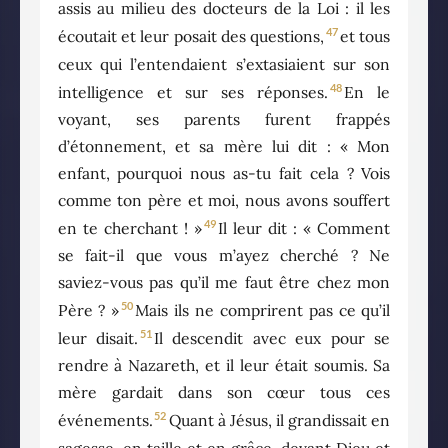
assis au milieu des docteurs de la Loi : il les
47
écoutait et leur posait des questions,
et tous
ceux qui l’entendaient s’extasiaient sur son
48
intelligence et sur ses réponses.
En le
voyant, ses parents furent frappés
d’étonnement, et sa mère lui dit : « Mon
enfant, pourquoi nous as-tu fait cela ? Vois
comme ton père et moi, nous avons souffert
49
en te cherchant ! »
Il leur dit : « Comment
se fait-il que vous m’ayez cherché ? Ne
saviez-vous pas qu’il me faut être chez mon
50
Père ? »
Mais ils ne comprirent pas ce qu’il
51
leur disait.
Il descendit avec eux pour se
rendre à Nazareth, et il leur était soumis. Sa
mère gardait dans son cœur tous ces
52
événements.
Quant à Jésus, il grandissait en
sagesse, en taille et en grâce, devant Dieu et