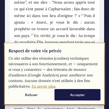
même”, et me dire : “Nous avons appris tout
ce qui s’est passé à Capharnaüm ; fais donc de
24
même ici dans ton lieu d’origine !” »
Puis il
ajouta : « Amen, je vous le dis : aucun
prophète ne trouve un accueil favorable dans
25
son pays.
En vérité, je vous le dis : Au temps
du prophète Élie, lorsque pendant trois ans et
demi le ciel retint la pluie, et qu’une grande
Respect de votre vie privée
famine se produisit sur toute la terre, il y avait
Ce site utilise des témoins (cookies) techniques
26
beaucoup de veuves en Israël ;
pourtant Élie
nécessaires à son fonctionnement, et — uniquement
ne fut envoyé vers aucune d’entre elles, mais
si vous y consentez — des témoins de mesure
d'audience (Google Analytics) pour améliorer son
bien dans la ville de Sarepta, au pays de
contenu. Aucune donnée n'est utilisée à des fins
27
Sidon, chez une veuve étrangère.
Au temps
publicitaires.
En savoir plus
.
du prophète Élisée, il y avait beaucoup de
Refuser
Accepter
lépreux en Israël ; et aucun d’eux n’a été
28
purifié, mais bien Naaman le Syrien. »
À ces
mots, dans la synagogue, tous devinrent