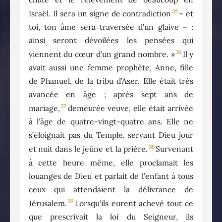
35
Israël. Il sera un signe de contradiction
– et
toi, ton âme sera traversée d’un glaive – :
ainsi seront dévoilées les pensées qui
36
viennent du cœur d’un grand nombre. »
Il y
avait aussi une femme prophète, Anne, fille
de Phanuel, de la tribu d’Aser. Elle était très
avancée en âge ; après sept ans de
37
mariage,
demeurée veuve, elle était arrivée
à l’âge de quatre-vingt-quatre ans. Elle ne
s’éloignait pas du Temple, servant Dieu jour
38
et nuit dans le jeûne et la prière.
Survenant
à cette heure même, elle proclamait les
louanges de Dieu et parlait de l’enfant à tous
ceux qui attendaient la délivrance de
39
Jérusalem.
Lorsqu’ils eurent achevé tout ce
que prescrivait la loi du Seigneur, ils