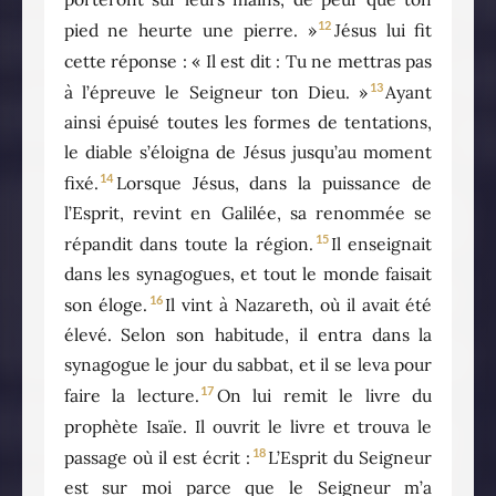
12
pied ne heurte une pierre. »
Jésus lui fit
cette réponse : « Il est dit : Tu ne mettras pas
13
à l’épreuve le Seigneur ton Dieu. »
Ayant
ainsi épuisé toutes les formes de tentations,
le diable s’éloigna de Jésus jusqu’au moment
14
fixé.
Lorsque Jésus, dans la puissance de
l’Esprit, revint en Galilée, sa renommée se
15
répandit dans toute la région.
Il enseignait
dans les synagogues, et tout le monde faisait
16
son éloge.
Il vint à Nazareth, où il avait été
élevé. Selon son habitude, il entra dans la
synagogue le jour du sabbat, et il se leva pour
17
faire la lecture.
On lui remit le livre du
prophète Isaïe. Il ouvrit le livre et trouva le
18
passage où il est écrit :
L’Esprit du Seigneur
est sur moi parce que le Seigneur m’a