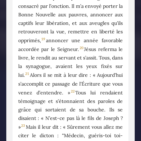
consacré par l’onction. Il m’a envoyé porter la
Bonne Nouvelle aux pauvres, annoncer aux
captifs leur libération, et aux aveugles qu’ils
retrouveront la vue, remettre en liberté les
19
opprimés,
annoncer une année favorable
20
accordée par le Seigneur.
Jésus referma le
livre, le rendit au servant et s’assit. Tous, dans
la synagogue, avaient les yeux fixés sur
21
lui.
Alors il se mit à leur dire : « Aujourd’hui
s’accomplit ce passage de l’Écriture que vous
22
venez d’entendre. »
Tous lui rendaient
témoignage et s’étonnaient des paroles de
grâce qui sortaient de sa bouche. Ils se
disaient : « N’est-ce pas là le fils de Joseph ?
23
»
Mais il leur dit : « Sûrement vous allez me
citer le dicton : “Médecin, guéris-toi toi-