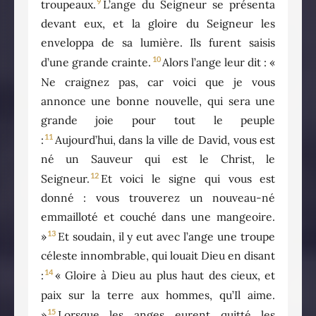
9
troupeaux.
L’ange du Seigneur se présenta
devant eux, et la gloire du Seigneur les
enveloppa de sa lumière. Ils furent saisis
10
d’une grande crainte.
Alors l’ange leur dit : «
Ne craignez pas, car voici que je vous
annonce une bonne nouvelle, qui sera une
grande joie pour tout le peuple
11
:
Aujourd’hui, dans la ville de David, vous est
né un Sauveur qui est le Christ, le
12
Seigneur.
Et voici le signe qui vous est
donné : vous trouverez un nouveau-né
emmailloté et couché dans une mangeoire.
13
»
Et soudain, il y eut avec l’ange une troupe
céleste innombrable, qui louait Dieu en disant
14
:
« Gloire à Dieu au plus haut des cieux, et
paix sur la terre aux hommes, qu’Il aime.
15
»
Lorsque les anges eurent quitté les