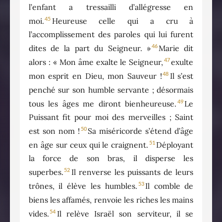
l’enfant a tressailli d’allégresse en
45
moi.
Heureuse celle qui a cru à
l’accomplissement des paroles qui lui furent
46
dites de la part du Seigneur. »
Marie dit
47
alors : « Mon âme exalte le Seigneur,
exulte
48
mon esprit en Dieu, mon Sauveur !
Il s’est
penché sur son humble servante ; désormais
49
tous les âges me diront bienheureuse.
Le
Puissant fit pour moi des merveilles ; Saint
50
est son nom !
Sa miséricorde s’étend d’âge
51
en âge sur ceux qui le craignent.
Déployant
la force de son bras, il disperse les
52
superbes.
Il renverse les puissants de leurs
53
trônes, il élève les humbles.
Il comble de
biens les affamés, renvoie les riches les mains
54
vides.
Il relève Israël son serviteur, il se