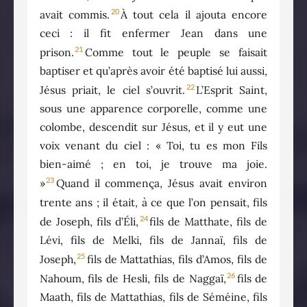
20
avait commis.
À tout cela il ajouta encore
ceci : il fit enfermer Jean dans une
21
prison.
Comme tout le peuple se faisait
baptiser et qu’après avoir été baptisé lui aussi,
22
Jésus priait, le ciel s’ouvrit.
L’Esprit Saint,
sous une apparence corporelle, comme une
colombe, descendit sur Jésus, et il y eut une
voix venant du ciel : « Toi, tu es mon Fils
bien-aimé ; en toi, je trouve ma joie.
23
»
Quand il commença, Jésus avait environ
trente ans ; il était, à ce que l’on pensait, fils
24
de Joseph, fils d’Éli,
fils de Matthate, fils de
Lévi, fils de Melki, fils de Jannaï, fils de
25
Joseph,
fils de Mattathias, fils d’Amos, fils de
26
Nahoum, fils de Hesli, fils de Naggaï,
fils de
Maath, fils de Mattathias, fils de Séméine, fils