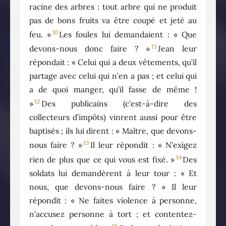
racine des arbres : tout arbre qui ne produit
pas de bons fruits va être coupé et jeté au
10
feu. »
Les foules lui demandaient : « Que
11
devons-nous donc faire ? »
Jean leur
répondait : « Celui qui a deux vêtements, qu’il
partage avec celui qui n’en a pas ; et celui qui
a de quoi manger, qu’il fasse de même !
12
»
Des publicains (c’est-à-dire des
collecteurs d’impôts) vinrent aussi pour être
baptisés ; ils lui dirent : « Maître, que devons-
13
nous faire ? »
Il leur répondit : « N’exigez
14
rien de plus que ce qui vous est fixé. »
Des
soldats lui demandèrent à leur tour : « Et
nous, que devons-nous faire ? » Il leur
répondit : « Ne faites violence à personne,
n’accusez personne à tort ; et contentez-
15