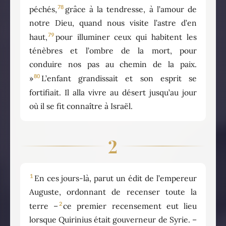
78
péchés,
grâce à la tendresse, à l’amour de
notre Dieu, quand nous visite l’astre d’en
79
haut,
pour illuminer ceux qui habitent les
ténèbres et l’ombre de la mort, pour
conduire nos pas au chemin de la paix.
80
»
L’enfant grandissait et son esprit se
fortifiait. Il alla vivre au désert jusqu’au jour
où il se fit connaître à Israël.
2
1
En ces jours-là, parut un édit de l’empereur
Auguste, ordonnant de recenser toute la
2
terre –
ce premier recensement eut lieu
lorsque Quirinius était gouverneur de Syrie. –