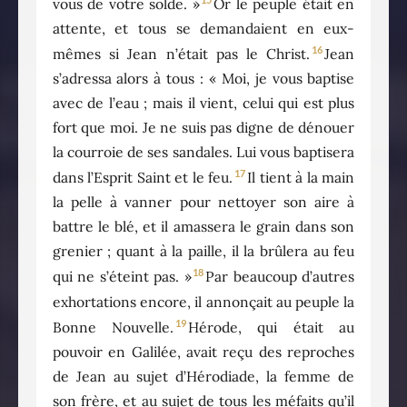
vous de votre solde. »
Or le peuple était en
attente, et tous se demandaient en eux-
16
mêmes si Jean n’était pas le Christ.
Jean
s’adressa alors à tous : « Moi, je vous baptise
avec de l’eau ; mais il vient, celui qui est plus
fort que moi. Je ne suis pas digne de dénouer
la courroie de ses sandales. Lui vous baptisera
17
dans l’Esprit Saint et le feu.
Il tient à la main
la pelle à vanner pour nettoyer son aire à
battre le blé, et il amassera le grain dans son
grenier ; quant à la paille, il la brûlera au feu
18
qui ne s’éteint pas. »
Par beaucoup d’autres
exhortations encore, il annonçait au peuple la
19
Bonne Nouvelle.
Hérode, qui était au
pouvoir en Galilée, avait reçu des reproches
de Jean au sujet d’Hérodiade, la femme de
son frère, et au sujet de tous les méfaits qu’il