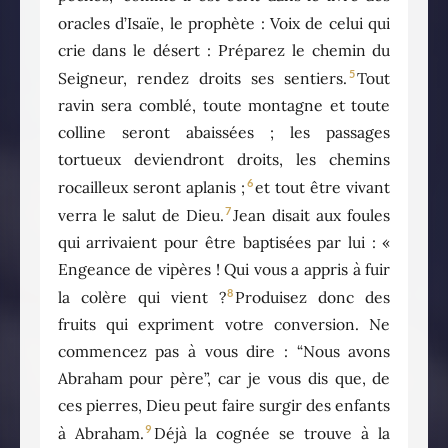
oracles d’Isaïe, le prophète : Voix de celui qui
crie dans le désert : Préparez le chemin du
5
Seigneur, rendez droits ses sentiers.
Tout
ravin sera comblé, toute montagne et toute
colline seront abaissées ; les passages
tortueux deviendront droits, les chemins
6
rocailleux seront aplanis ;
et tout être vivant
7
verra le salut de Dieu.
Jean disait aux foules
qui arrivaient pour être baptisées par lui : «
Engeance de vipères ! Qui vous a appris à fuir
8
la colère qui vient ?
Produisez donc des
fruits qui expriment votre conversion. Ne
commencez pas à vous dire : “Nous avons
Abraham pour père”, car je vous dis que, de
ces pierres, Dieu peut faire surgir des enfants
9
à Abraham.
Déjà la cognée se trouve à la