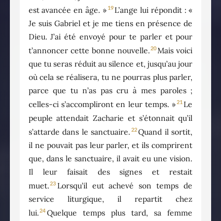
19
est avancée en âge. »
L’ange lui répondit : «
Je suis Gabriel et je me tiens en présence de
Dieu. J’ai été envoyé pour te parler et pour
20
t’annoncer cette bonne nouvelle.
Mais voici
que tu seras réduit au silence et, jusqu’au jour
où cela se réalisera, tu ne pourras plus parler,
parce que tu n’as pas cru à mes paroles ;
21
celles-ci s’accompliront en leur temps. »
Le
peuple attendait Zacharie et s’étonnait qu’il
22
s’attarde dans le sanctuaire.
Quand il sortit,
il ne pouvait pas leur parler, et ils comprirent
que, dans le sanctuaire, il avait eu une vision.
Il leur faisait des signes et restait
23
muet.
Lorsqu’il eut achevé son temps de
service liturgique, il repartit chez
24
lui.
Quelque temps plus tard, sa femme