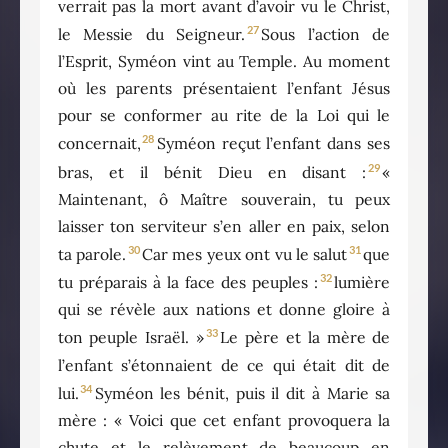
verrait pas la mort avant d’avoir vu le Christ,
27
le Messie du Seigneur.
Sous l’action de
l’Esprit, Syméon vint au Temple. Au moment
où les parents présentaient l’enfant Jésus
pour se conformer au rite de la Loi qui le
28
concernait,
Syméon reçut l’enfant dans ses
29
bras, et il bénit Dieu en disant :
«
Maintenant, ô Maître souverain, tu peux
laisser ton serviteur s’en aller en paix, selon
30
31
ta parole.
Car mes yeux ont vu le salut
que
32
tu préparais à la face des peuples :
lumière
qui se révèle aux nations et donne gloire à
33
ton peuple Israël. »
Le père et la mère de
l’enfant s’étonnaient de ce qui était dit de
34
lui.
Syméon les bénit, puis il dit à Marie sa
mère : « Voici que cet enfant provoquera la
chute et le relèvement de beaucoup en