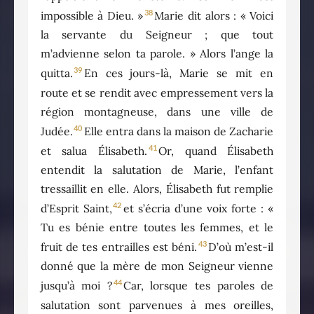
38
impossible à Dieu. »
Marie dit alors : « Voici
la servante du Seigneur ; que tout
m’advienne selon ta parole. » Alors l’ange la
39
quitta.
En ces jours-là, Marie se mit en
route et se rendit avec empressement vers la
région montagneuse, dans une ville de
40
Judée.
Elle entra dans la maison de Zacharie
41
et salua Élisabeth.
Or, quand Élisabeth
entendit la salutation de Marie, l’enfant
tressaillit en elle. Alors, Élisabeth fut remplie
42
d’Esprit Saint,
et s’écria d’une voix forte : «
Tu es bénie entre toutes les femmes, et le
43
fruit de tes entrailles est béni.
D’où m’est-il
donné que la mère de mon Seigneur vienne
44
jusqu’à moi ?
Car, lorsque tes paroles de
salutation sont parvenues à mes oreilles,