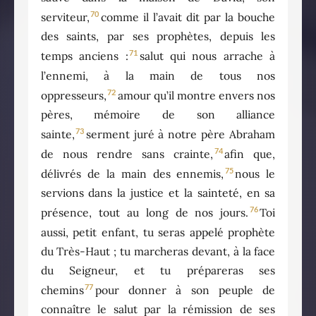
70
serviteur,
comme il l’avait dit par la bouche
des saints, par ses prophètes, depuis les
71
temps anciens :
salut qui nous arrache à
l’ennemi, à la main de tous nos
72
oppresseurs,
amour qu’il montre envers nos
pères, mémoire de son alliance
73
sainte,
serment juré à notre père Abraham
74
de nous rendre sans crainte,
afin que,
75
délivrés de la main des ennemis,
nous le
servions dans la justice et la sainteté, en sa
76
présence, tout au long de nos jours.
Toi
aussi, petit enfant, tu seras appelé prophète
du Très-Haut ; tu marcheras devant, à la face
du Seigneur, et tu prépareras ses
77
chemins
pour donner à son peuple de
connaître le salut par la rémission de ses