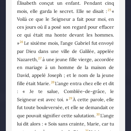
Élisabeth conçut un enfant. Pendant cinq
25
mois, elle garda le secret. Elle se disait :
«
Voilà ce que le Seigneur a fait pour moi, en
ces jours où il a posé son regard pour effacer
ce qui était ma honte devant les hommes.
26
»
Le sixième mois, l’ange Gabriel fut envoyé
par Dieu dans une ville de Galilée, appelée
27
Nazareth,
à une jeune fille vierge, accordée
en mariage à un homme de la maison de
David, appelé Joseph ; et le nom de la jeune
28
fille était Marie.
L’ange entra chez elle et dit
: « Je te salue, Comblée-de-grâce, le
29
Seigneur est avec toi. »
À cette parole, elle
fut toute bouleversée, et elle se demandait ce
30
que pouvait signifier cette salutation.
L’ange
lui dit alors : « Sois sans crainte, Marie, car tu
31