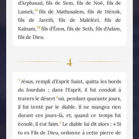
d’Arphaxad, fils de Sem, fils de Noé, fils de
37
Lamek,
fils de Mathusalem, fils de Hénok,
fils de Jareth, fils de Maléléel, fils de
38
Kaïnam,
fils d’Énos, fils de Seth, fils d’Adam,
fils de Dieu.
4
1
Jésus, rempli d’Esprit Saint, quitta les bords
du Jourdain ; dans l’Esprit, il fut conduit à
2
travers le désert
où, pendant quarante jours,
il fut tenté par le diable. Il ne mangea rien
durant ces jours-là, et, quand ce temps fut
3
écoulé, il eut faim.
Le diable lui dit alors : « Si
tu es Fils de Dieu, ordonne à cette pierre de