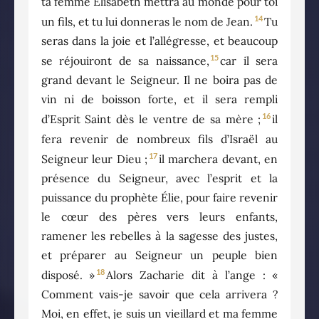
ta femme Élisabeth mettra au monde pour toi
14
un fils, et tu lui donneras le nom de Jean.
Tu
seras dans la joie et l’allégresse, et beaucoup
15
se réjouiront de sa naissance,
car il sera
grand devant le Seigneur. Il ne boira pas de
vin ni de boisson forte, et il sera rempli
16
d’Esprit Saint dès le ventre de sa mère ;
il
fera revenir de nombreux fils d’Israël au
17
Seigneur leur Dieu ;
il marchera devant, en
présence du Seigneur, avec l’esprit et la
puissance du prophète Élie, pour faire revenir
le cœur des pères vers leurs enfants,
ramener les rebelles à la sagesse des justes,
et préparer au Seigneur un peuple bien
18
disposé. »
Alors Zacharie dit à l’ange : «
Comment vais-je savoir que cela arrivera ?
Moi, en effet, je suis un vieillard et ma femme