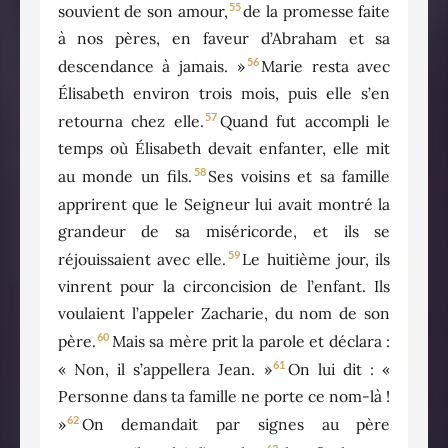
55
souvient de son amour,
de la promesse faite
à nos pères, en faveur d’Abraham et sa
56
descendance à jamais. »
Marie resta avec
Élisabeth environ trois mois, puis elle s’en
57
retourna chez elle.
Quand fut accompli le
temps où Élisabeth devait enfanter, elle mit
58
au monde un fils.
Ses voisins et sa famille
apprirent que le Seigneur lui avait montré la
grandeur de sa miséricorde, et ils se
59
réjouissaient avec elle.
Le huitième jour, ils
vinrent pour la circoncision de l’enfant. Ils
voulaient l’appeler Zacharie, du nom de son
60
père.
Mais sa mère prit la parole et déclara :
61
« Non, il s’appellera Jean. »
On lui dit : «
Personne dans ta famille ne porte ce nom-là !
62
»
On demandait par signes au père