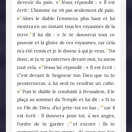
4
devenir du pain. »
Jésus répondit : « Il est
écrit : L’homme ne vit pas seulement de pain.
5
»
Alors le diable l’emmena plus haut et lui
montra en un instant tous les royaumes de la
6
terre.
Il lui dit : « Je te donnerai tout ce
pouvoir et la gloire de ces royaumes, car cela
7
m’a été remis et je le donne à qui je veux.
Toi
donc, si tu te prosternes devant moi, tu auras
8
tout cela. »
Jésus lui répondit : « Il est écrit :
C’est devant le Seigneur ton Dieu que tu te
prosterneras, à lui seul tu rendras un culte.
9
»
Puis le diable le conduisit à Jérusalem, il le
plaça au sommet du Temple et lui dit : « Si tu
10
es Fils de Dieu, d’ici jette-toi en bas ;
car il
est écrit : Il donnera pour toi, à ses anges,
11
l’ordre de te garder ;
et encore : Ils te
porteront sur leurs mains, de peur que ton