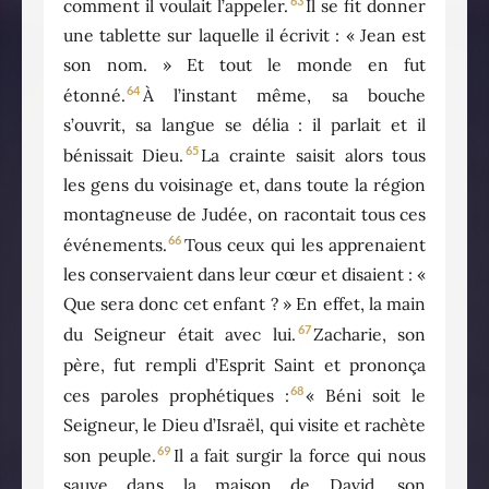
63
comment il voulait l’appeler.
Il se fit donner
une tablette sur laquelle il écrivit : « Jean est
son nom. » Et tout le monde en fut
64
étonné.
À l’instant même, sa bouche
s’ouvrit, sa langue se délia : il parlait et il
65
bénissait Dieu.
La crainte saisit alors tous
les gens du voisinage et, dans toute la région
montagneuse de Judée, on racontait tous ces
66
événements.
Tous ceux qui les apprenaient
les conservaient dans leur cœur et disaient : «
Que sera donc cet enfant ? » En effet, la main
67
du Seigneur était avec lui.
Zacharie, son
père, fut rempli d’Esprit Saint et prononça
68
ces paroles prophétiques :
« Béni soit le
Seigneur, le Dieu d’Israël, qui visite et rachète
69
son peuple.
Il a fait surgir la force qui nous
sauve dans la maison de David, son