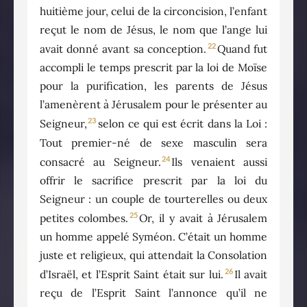
huitième jour, celui de la circoncision, l’enfant
reçut le nom de Jésus, le nom que l’ange lui
22
avait donné avant sa conception.
Quand fut
accompli le temps prescrit par la loi de Moïse
pour la purification, les parents de Jésus
l’amenèrent à Jérusalem pour le présenter au
23
Seigneur,
selon ce qui est écrit dans la Loi :
Tout premier-né de sexe masculin sera
24
consacré au Seigneur.
Ils venaient aussi
offrir le sacrifice prescrit par la loi du
Seigneur : un couple de tourterelles ou deux
25
petites colombes.
Or, il y avait à Jérusalem
un homme appelé Syméon. C’était un homme
juste et religieux, qui attendait la Consolation
26
d’Israël, et l’Esprit Saint était sur lui.
Il avait
reçu de l’Esprit Saint l’annonce qu’il ne