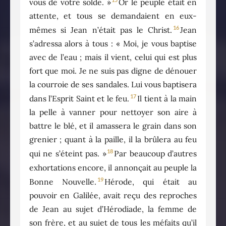
vous de votre solde. »
Or le peuple était en
attente, et tous se demandaient en eux-
16
mêmes si Jean n’était pas le Christ.
Jean
s’adressa alors à tous : « Moi, je vous baptise
avec de l’eau ; mais il vient, celui qui est plus
fort que moi. Je ne suis pas digne de dénouer
la courroie de ses sandales. Lui vous baptisera
17
dans l’Esprit Saint et le feu.
Il tient à la main
la pelle à vanner pour nettoyer son aire à
battre le blé, et il amassera le grain dans son
grenier ; quant à la paille, il la brûlera au feu
18
qui ne s’éteint pas. »
Par beaucoup d’autres
exhortations encore, il annonçait au peuple la
19
Bonne Nouvelle.
Hérode, qui était au
pouvoir en Galilée, avait reçu des reproches
de Jean au sujet d’Hérodiade, la femme de
son frère, et au sujet de tous les méfaits qu’il