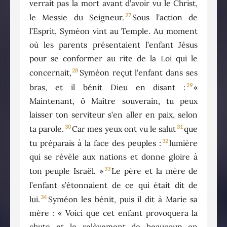
verrait pas la mort avant d’avoir vu le Christ,
27
le Messie du Seigneur.
Sous l’action de
l’Esprit, Syméon vint au Temple. Au moment
où les parents présentaient l’enfant Jésus
pour se conformer au rite de la Loi qui le
28
concernait,
Syméon reçut l’enfant dans ses
29
bras, et il bénit Dieu en disant :
«
Maintenant, ô Maître souverain, tu peux
laisser ton serviteur s’en aller en paix, selon
30
31
ta parole.
Car mes yeux ont vu le salut
que
32
tu préparais à la face des peuples :
lumière
qui se révèle aux nations et donne gloire à
33
ton peuple Israël. »
Le père et la mère de
l’enfant s’étonnaient de ce qui était dit de
34
lui.
Syméon les bénit, puis il dit à Marie sa
mère : « Voici que cet enfant provoquera la
chute et le relèvement de beaucoup en