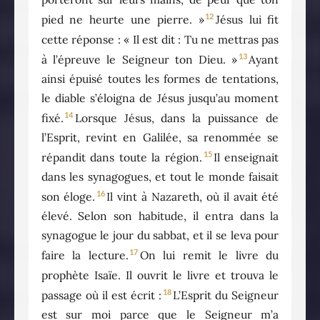
12
pied ne heurte une pierre. »
Jésus lui fit
cette réponse : « Il est dit : Tu ne mettras pas
13
à l’épreuve le Seigneur ton Dieu. »
Ayant
ainsi épuisé toutes les formes de tentations,
le diable s’éloigna de Jésus jusqu’au moment
14
fixé.
Lorsque Jésus, dans la puissance de
l’Esprit, revint en Galilée, sa renommée se
15
répandit dans toute la région.
Il enseignait
dans les synagogues, et tout le monde faisait
16
son éloge.
Il vint à Nazareth, où il avait été
élevé. Selon son habitude, il entra dans la
synagogue le jour du sabbat, et il se leva pour
17
faire la lecture.
On lui remit le livre du
prophète Isaïe. Il ouvrit le livre et trouva le
18
passage où il est écrit :
L’Esprit du Seigneur
est sur moi parce que le Seigneur m’a