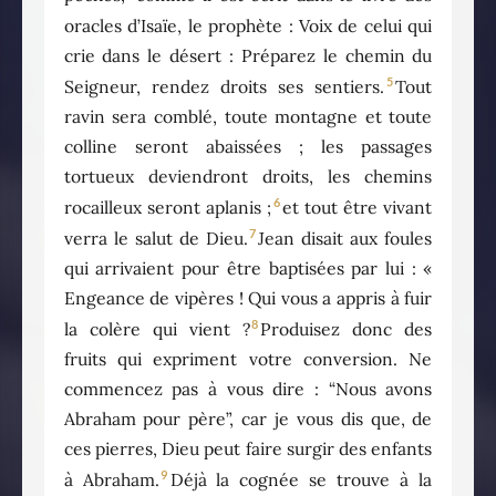
oracles d’Isaïe, le prophète : Voix de celui qui
crie dans le désert : Préparez le chemin du
5
Seigneur, rendez droits ses sentiers.
Tout
ravin sera comblé, toute montagne et toute
colline seront abaissées ; les passages
tortueux deviendront droits, les chemins
6
rocailleux seront aplanis ;
et tout être vivant
7
verra le salut de Dieu.
Jean disait aux foules
qui arrivaient pour être baptisées par lui : «
Engeance de vipères ! Qui vous a appris à fuir
8
la colère qui vient ?
Produisez donc des
fruits qui expriment votre conversion. Ne
commencez pas à vous dire : “Nous avons
Abraham pour père”, car je vous dis que, de
ces pierres, Dieu peut faire surgir des enfants
9
à Abraham.
Déjà la cognée se trouve à la