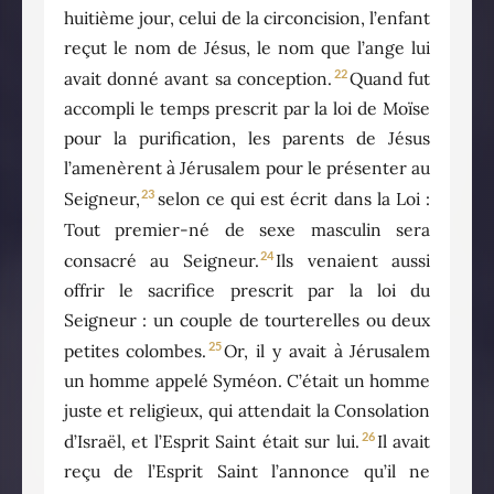
huitième jour, celui de la circoncision, l’enfant
reçut le nom de Jésus, le nom que l’ange lui
22
avait donné avant sa conception.
Quand fut
accompli le temps prescrit par la loi de Moïse
pour la purification, les parents de Jésus
l’amenèrent à Jérusalem pour le présenter au
23
Seigneur,
selon ce qui est écrit dans la Loi :
Tout premier-né de sexe masculin sera
24
consacré au Seigneur.
Ils venaient aussi
offrir le sacrifice prescrit par la loi du
Seigneur : un couple de tourterelles ou deux
25
petites colombes.
Or, il y avait à Jérusalem
un homme appelé Syméon. C’était un homme
juste et religieux, qui attendait la Consolation
26
d’Israël, et l’Esprit Saint était sur lui.
Il avait
reçu de l’Esprit Saint l’annonce qu’il ne