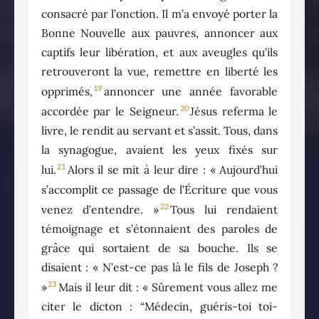
consacré par l’onction. Il m’a envoyé porter la
Bonne Nouvelle aux pauvres, annoncer aux
captifs leur libération, et aux aveugles qu’ils
retrouveront la vue, remettre en liberté les
19
opprimés,
annoncer une année favorable
20
accordée par le Seigneur.
Jésus referma le
livre, le rendit au servant et s’assit. Tous, dans
la synagogue, avaient les yeux fixés sur
21
lui.
Alors il se mit à leur dire : « Aujourd’hui
s’accomplit ce passage de l’Écriture que vous
22
venez d’entendre. »
Tous lui rendaient
témoignage et s’étonnaient des paroles de
grâce qui sortaient de sa bouche. Ils se
disaient : « N’est-ce pas là le fils de Joseph ?
23
»
Mais il leur dit : « Sûrement vous allez me
citer le dicton : “Médecin, guéris-toi toi-