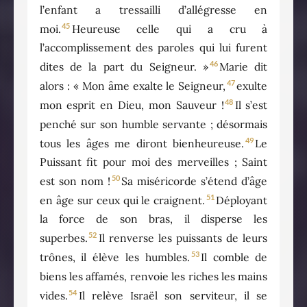
l’enfant a tressailli d’allégresse en
45
moi.
Heureuse celle qui a cru à
l’accomplissement des paroles qui lui furent
46
dites de la part du Seigneur. »
Marie dit
47
alors : « Mon âme exalte le Seigneur,
exulte
48
mon esprit en Dieu, mon Sauveur !
Il s’est
penché sur son humble servante ; désormais
49
tous les âges me diront bienheureuse.
Le
Puissant fit pour moi des merveilles ; Saint
50
est son nom !
Sa miséricorde s’étend d’âge
51
en âge sur ceux qui le craignent.
Déployant
la force de son bras, il disperse les
52
superbes.
Il renverse les puissants de leurs
53
trônes, il élève les humbles.
Il comble de
biens les affamés, renvoie les riches les mains
54
vides.
Il relève Israël son serviteur, il se