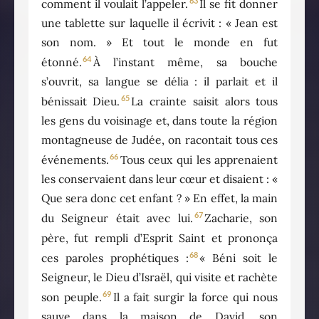
63
comment il voulait l’appeler.
Il se fit donner
une tablette sur laquelle il écrivit : « Jean est
son nom. » Et tout le monde en fut
64
étonné.
À l’instant même, sa bouche
s’ouvrit, sa langue se délia : il parlait et il
65
bénissait Dieu.
La crainte saisit alors tous
les gens du voisinage et, dans toute la région
montagneuse de Judée, on racontait tous ces
66
événements.
Tous ceux qui les apprenaient
les conservaient dans leur cœur et disaient : «
Que sera donc cet enfant ? » En effet, la main
67
du Seigneur était avec lui.
Zacharie, son
père, fut rempli d’Esprit Saint et prononça
68
ces paroles prophétiques :
« Béni soit le
Seigneur, le Dieu d’Israël, qui visite et rachète
69
son peuple.
Il a fait surgir la force qui nous
sauve dans la maison de David, son