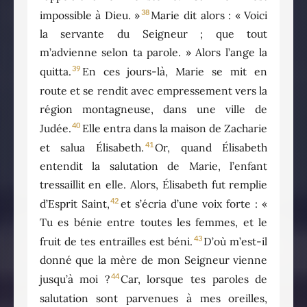
38
impossible à Dieu. »
Marie dit alors : « Voici
la servante du Seigneur ; que tout
m’advienne selon ta parole. » Alors l’ange la
39
quitta.
En ces jours-là, Marie se mit en
route et se rendit avec empressement vers la
région montagneuse, dans une ville de
40
Judée.
Elle entra dans la maison de Zacharie
41
et salua Élisabeth.
Or, quand Élisabeth
entendit la salutation de Marie, l’enfant
tressaillit en elle. Alors, Élisabeth fut remplie
42
d’Esprit Saint,
et s’écria d’une voix forte : «
Tu es bénie entre toutes les femmes, et le
43
fruit de tes entrailles est béni.
D’où m’est-il
donné que la mère de mon Seigneur vienne
44
jusqu’à moi ?
Car, lorsque tes paroles de
salutation sont parvenues à mes oreilles,