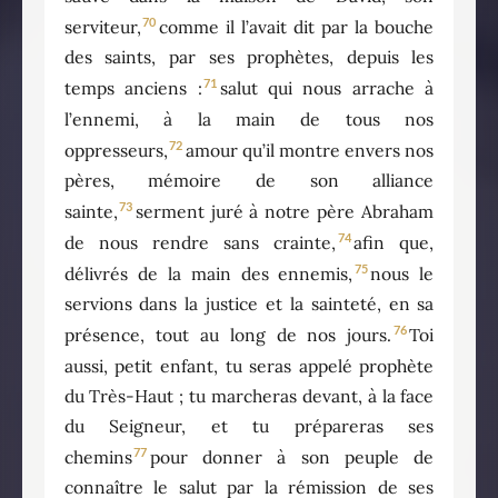
70
serviteur,
comme il l’avait dit par la bouche
des saints, par ses prophètes, depuis les
71
temps anciens :
salut qui nous arrache à
l’ennemi, à la main de tous nos
72
oppresseurs,
amour qu’il montre envers nos
pères, mémoire de son alliance
73
sainte,
serment juré à notre père Abraham
74
de nous rendre sans crainte,
afin que,
75
délivrés de la main des ennemis,
nous le
servions dans la justice et la sainteté, en sa
76
présence, tout au long de nos jours.
Toi
aussi, petit enfant, tu seras appelé prophète
du Très-Haut ; tu marcheras devant, à la face
du Seigneur, et tu prépareras ses
77
chemins
pour donner à son peuple de
connaître le salut par la rémission de ses