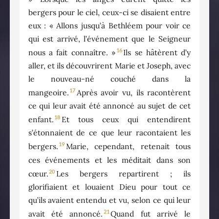
bergers pour le ciel, ceux-ci se disaient entre
eux : « Allons jusqu’à Bethléem pour voir ce
qui est arrivé, l’événement que le Seigneur
16
nous a fait connaître. »
Ils se hâtèrent d’y
aller, et ils découvrirent Marie et Joseph, avec
le nouveau-né couché dans la
17
mangeoire.
Après avoir vu, ils racontèrent
ce qui leur avait été annoncé au sujet de cet
18
enfant.
Et tous ceux qui entendirent
s’étonnaient de ce que leur racontaient les
19
bergers.
Marie, cependant, retenait tous
ces événements et les méditait dans son
20
cœur.
Les bergers repartirent ; ils
glorifiaient et louaient Dieu pour tout ce
qu’ils avaient entendu et vu, selon ce qui leur
21
avait été annoncé.
Quand fut arrivé le