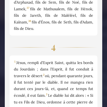
d’Arphaxad, fils de Sem, fils de Noé, fils de
37
Lamek,
fils de Mathusalem, fils de Hénok,
fils de Jareth, fils de Maléléel, fils de
38
Kaïnam,
fils d’Énos, fils de Seth, fils d’Adam,
fils de Dieu.
4
1
Jésus, rempli d’Esprit Saint, quitta les bords
du Jourdain ; dans l’Esprit, il fut conduit à
2
travers le désert
où, pendant quarante jours,
il fut tenté par le diable. Il ne mangea rien
durant ces jours-là, et, quand ce temps fut
3
écoulé, il eut faim.
Le diable lui dit alors : « Si
tu es Fils de Dieu, ordonne à cette pierre de