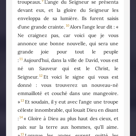
9
troupeaux.
L’ange du Seigneur se présenta
devant eux, et la gloire du Seigneur les
enveloppa de sa lumière. Ils furent saisis
10
d’une grande crainte.
Alors l’ange leur dit : «
Ne craignez pas, car voici que je vous
annonce une bonne nouvelle, qui sera une
grande joie pour tout le peuple
11
:
Aujourd’hui, dans la ville de David, vous est
né un Sauveur qui est le Christ, le
12
Seigneur.
Et voici le signe qui vous est
donné : vous trouverez un nouveau-né
emmailloté et couché dans une mangeoire.
13
»
Et soudain, il y eut avec l’ange une troupe
céleste innombrable, qui louait Dieu en disant
14
:
« Gloire à Dieu au plus haut des cieux, et
paix sur la terre aux hommes, qu’Il aime.
15
»
Lorsque les anges eurent quitté les