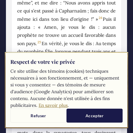
même”, et me dire : “Nous avons appris tout
ce qui s’est passé à Capharnaüm ; fais donc de
24
même ici dans ton lieu d’origine !” »
Puis il
ajouta : « Amen, je vous le dis : aucun
prophète ne trouve un accueil favorable dans
25
son pays.
En vérité, je vous le dis : Au temps
du prophète Élie, lorsque pendant trois ans et
demi le ciel retint la pluie, et qu’une grande
Respect de votre vie privée
famine se produisit sur toute la terre, il y avait
Ce site utilise des témoins (cookies) techniques
26
beaucoup de veuves en Israël ;
pourtant Élie
nécessaires à son fonctionnement, et — uniquement
ne fut envoyé vers aucune d’entre elles, mais
si vous y consentez — des témoins de mesure
d'audience (Google Analytics) pour améliorer son
bien dans la ville de Sarepta, au pays de
contenu. Aucune donnée n'est utilisée à des fins
27
Sidon, chez une veuve étrangère.
Au temps
publicitaires.
En savoir plus
.
du prophète Élisée, il y avait beaucoup de
Refuser
Accepter
lépreux en Israël ; et aucun d’eux n’a été
28
purifié, mais bien Naaman le Syrien. »
À ces
mots, dans la synagogue, tous devinrent