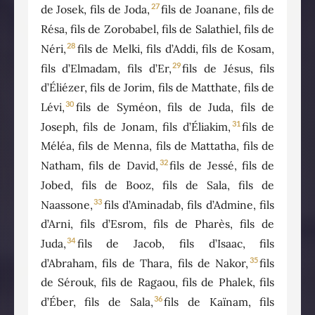
27
de Josek, fils de Joda,
fils de Joanane, fils de
Résa, fils de Zorobabel, fils de Salathiel, fils de
28
Néri,
fils de Melki, fils d’Addi, fils de Kosam,
29
fils d’Elmadam, fils d’Er,
fils de Jésus, fils
d’Éliézer, fils de Jorim, fils de Matthate, fils de
30
Lévi,
fils de Syméon, fils de Juda, fils de
31
Joseph, fils de Jonam, fils d’Éliakim,
fils de
Méléa, fils de Menna, fils de Mattatha, fils de
32
Natham, fils de David,
fils de Jessé, fils de
Jobed, fils de Booz, fils de Sala, fils de
33
Naassone,
fils d’Aminadab, fils d’Admine, fils
d’Arni, fils d’Esrom, fils de Pharès, fils de
34
Juda,
fils de Jacob, fils d’Isaac, fils
35
d’Abraham, fils de Thara, fils de Nakor,
fils
de Sérouk, fils de Ragaou, fils de Phalek, fils
36
d’Éber, fils de Sala,
fils de Kaïnam, fils