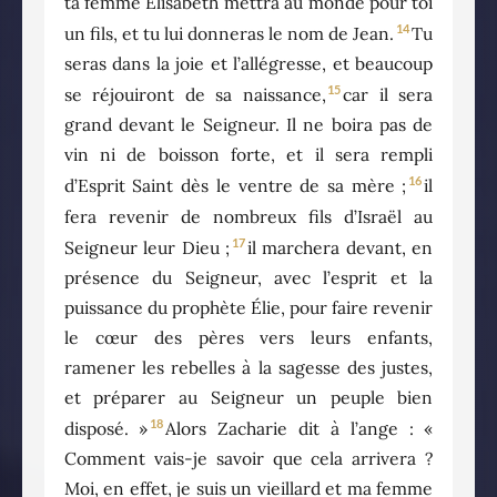
ta femme Élisabeth mettra au monde pour toi
14
un fils, et tu lui donneras le nom de Jean.
Tu
seras dans la joie et l’allégresse, et beaucoup
15
se réjouiront de sa naissance,
car il sera
grand devant le Seigneur. Il ne boira pas de
vin ni de boisson forte, et il sera rempli
16
d’Esprit Saint dès le ventre de sa mère ;
il
fera revenir de nombreux fils d’Israël au
17
Seigneur leur Dieu ;
il marchera devant, en
présence du Seigneur, avec l’esprit et la
puissance du prophète Élie, pour faire revenir
le cœur des pères vers leurs enfants,
ramener les rebelles à la sagesse des justes,
et préparer au Seigneur un peuple bien
18
disposé. »
Alors Zacharie dit à l’ange : «
Comment vais-je savoir que cela arrivera ?
Moi, en effet, je suis un vieillard et ma femme