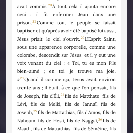
20
avait commis.
À tout cela il ajouta encore
ceci : il fit enfermer Jean dans une
21
prison.
Comme tout le peuple se faisait
baptiser et qu’après avoir été baptisé lui aussi,
22
Jésus priait, le ciel s’ouvrit.
L’Esprit Saint,
sous une apparence corporelle, comme une
colombe, descendit sur Jésus, et il y eut une
voix venant du ciel : « Toi, tu es mon Fils
bien-aimé ; en toi, je trouve ma joie.
23
»
Quand il commença, Jésus avait environ
trente ans ; il était, à ce que l’on pensait, fils
24
de Joseph, fils d’Éli,
fils de Matthate, fils de
Lévi, fils de Melki, fils de Jannaï, fils de
25
Joseph,
fils de Mattathias, fils d’Amos, fils de
26
Nahoum, fils de Hesli, fils de Naggaï,
fils de
Maath, fils de Mattathias, fils de Séméine, fils