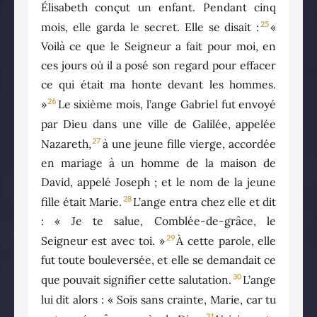
Élisabeth conçut un enfant. Pendant cinq
25
mois, elle garda le secret. Elle se disait :
«
Voilà ce que le Seigneur a fait pour moi, en
ces jours où il a posé son regard pour effacer
ce qui était ma honte devant les hommes.
26
»
Le sixième mois, l’ange Gabriel fut envoyé
par Dieu dans une ville de Galilée, appelée
27
Nazareth,
à une jeune fille vierge, accordée
en mariage à un homme de la maison de
David, appelé Joseph ; et le nom de la jeune
28
fille était Marie.
L’ange entra chez elle et dit
: « Je te salue, Comblée-de-grâce, le
29
Seigneur est avec toi. »
À cette parole, elle
fut toute bouleversée, et elle se demandait ce
30
que pouvait signifier cette salutation.
L’ange
lui dit alors : « Sois sans crainte, Marie, car tu
31