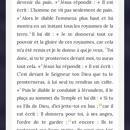
4
devenir du pain. »
Jésus répondit : « Il est
écrit : L’homme ne vit pas seulement de pain.
5
»
Alors le diable l’emmena plus haut et lui
montra en un instant tous les royaumes de la
6
terre.
Il lui dit : « Je te donnerai tout ce
pouvoir et la gloire de ces royaumes, car cela
7
m’a été remis et je le donne à qui je veux.
Toi
donc, si tu te prosternes devant moi, tu auras
8
tout cela. »
Jésus lui répondit : « Il est écrit :
C’est devant le Seigneur ton Dieu que tu te
prosterneras, à lui seul tu rendras un culte.
9
»
Puis le diable le conduisit à Jérusalem, il le
plaça au sommet du Temple et lui dit : « Si tu
10
es Fils de Dieu, d’ici jette-toi en bas ;
car il
est écrit : Il donnera pour toi, à ses anges,
11
l’ordre de te garder ;
et encore : Ils te
porteront sur leurs mains, de peur que ton