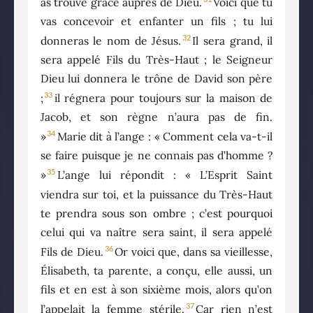
as trouvé grâce auprès de Dieu.
Voici que tu
vas concevoir et enfanter un fils ; tu lui
32
donneras le nom de Jésus.
Il sera grand, il
sera appelé Fils du Très-Haut ; le Seigneur
Dieu lui donnera le trône de David son père
33
;
il régnera pour toujours sur la maison de
Jacob, et son règne n’aura pas de fin.
34
»
Marie dit à l’ange : « Comment cela va-t-il
se faire puisque je ne connais pas d’homme ?
35
»
L’ange lui répondit : « L’Esprit Saint
viendra sur toi, et la puissance du Très-Haut
te prendra sous son ombre ; c’est pourquoi
celui qui va naître sera saint, il sera appelé
36
Fils de Dieu.
Or voici que, dans sa vieillesse,
Élisabeth, ta parente, a conçu, elle aussi, un
fils et en est à son sixième mois, alors qu’on
37
l’appelait la femme stérile.
Car rien n’est