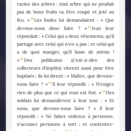
racine des arbres : tout arbre qui ne produit
pas de bons fruits va être coupé et jeté au
10
feu. »
Les foules lui demandaient : « Que
11
devons-nous donc faire ? »
Jean leur
répondait : « Celui qui a deux vêtements, qu’il
partage avec celui qui n’en a pas ; et celui qui
a de quoi manger, qu’il fasse de même !
12
»
Des publicains (c’est-à-dire des
collecteurs d’impôts) vinrent aussi pour être
baptisés ; ils lui dirent : « Maître, que devons-
13
nous faire ? »
Il leur répondit : « N’exigez
14
rien de plus que ce qui vous est fixé. »
Des
soldats lui demandèrent à leur tour : « Et
nous, que devons-nous faire ? » Il leur
répondit : « Ne faites violence à personne,
n’accusez personne à tort ; et contentez-
15