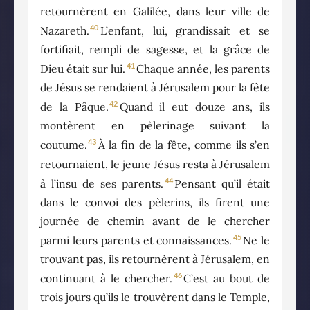
retournèrent en Galilée, dans leur ville de
40
Nazareth.
L’enfant, lui, grandissait et se
fortifiait, rempli de sagesse, et la grâce de
41
Dieu était sur lui.
Chaque année, les parents
de Jésus se rendaient à Jérusalem pour la fête
42
de la Pâque.
Quand il eut douze ans, ils
montèrent en pèlerinage suivant la
43
coutume.
À la fin de la fête, comme ils s’en
retournaient, le jeune Jésus resta à Jérusalem
44
à l’insu de ses parents.
Pensant qu’il était
dans le convoi des pèlerins, ils firent une
journée de chemin avant de le chercher
45
parmi leurs parents et connaissances.
Ne le
trouvant pas, ils retournèrent à Jérusalem, en
46
continuant à le chercher.
C’est au bout de
trois jours qu’ils le trouvèrent dans le Temple,