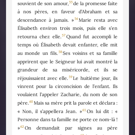
55
souvient de son amour,
de la promesse faite
à nos pères, en faveur d’Abraham et sa
56
descendance à jamais. »
Marie resta avec
Élisabeth environ trois mois, puis elle s’en
57
retourna chez elle.
Quand fut accompli le
temps où Élisabeth devait enfanter, elle mit
58
au monde un fils.
Ses voisins et sa famille
apprirent que le Seigneur lui avait montré la
grandeur de sa miséricorde, et ils se
59
réjouissaient avec elle.
Le huitième jour, ils
vinrent pour la circoncision de l’enfant. Ils
voulaient l’appeler Zacharie, du nom de son
60
père.
Mais sa mère prit la parole et déclara :
61
« Non, il s’appellera Jean. »
On lui dit : «
Personne dans ta famille ne porte ce nom-là !
62
»
On demandait par signes au père