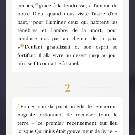
78
péchés,
grâce à la tendresse, à l’amour de
notre Dieu, quand nous visite l’astre d’en
79
haut,
pour illuminer ceux qui habitent les
ténèbres et l’ombre de la mort, pour
conduire nos pas au chemin de la paix.
80
»
L’enfant grandissait et son esprit se
fortifiait. Il alla vivre au désert jusqu’au jour
où il se fit connaître à Israël.
2
1
En ces jours-là, parut un édit de l’empereur
Auguste, ordonnant de recenser toute la
2
terre –
ce premier recensement eut lieu
lorsque Quirinius était gouverneur de Syrie. –