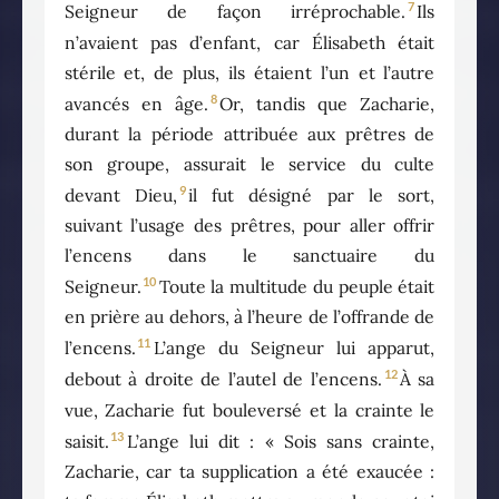
7
Seigneur de façon irréprochable.
Ils
n’avaient pas d’enfant, car Élisabeth était
stérile et, de plus, ils étaient l’un et l’autre
8
avancés en âge.
Or, tandis que Zacharie,
durant la période attribuée aux prêtres de
son groupe, assurait le service du culte
9
devant Dieu,
il fut désigné par le sort,
suivant l’usage des prêtres, pour aller offrir
l’encens dans le sanctuaire du
10
Seigneur.
Toute la multitude du peuple était
en prière au dehors, à l’heure de l’offrande de
11
l’encens.
L’ange du Seigneur lui apparut,
12
debout à droite de l’autel de l’encens.
À sa
vue, Zacharie fut bouleversé et la crainte le
13
saisit.
L’ange lui dit : « Sois sans crainte,
Zacharie, car ta supplication a été exaucée :