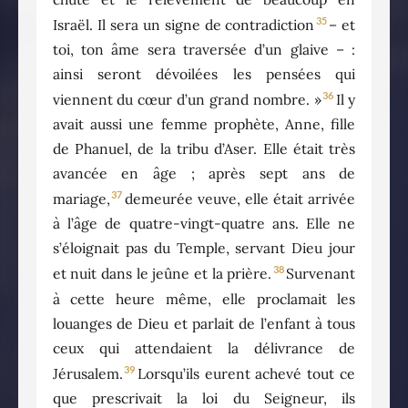
35
Israël. Il sera un signe de contradiction
– et
toi, ton âme sera traversée d’un glaive – :
ainsi seront dévoilées les pensées qui
36
viennent du cœur d’un grand nombre. »
Il y
avait aussi une femme prophète, Anne, fille
de Phanuel, de la tribu d’Aser. Elle était très
avancée en âge ; après sept ans de
37
mariage,
demeurée veuve, elle était arrivée
à l’âge de quatre-vingt-quatre ans. Elle ne
s’éloignait pas du Temple, servant Dieu jour
38
et nuit dans le jeûne et la prière.
Survenant
à cette heure même, elle proclamait les
louanges de Dieu et parlait de l’enfant à tous
ceux qui attendaient la délivrance de
39
Jérusalem.
Lorsqu’ils eurent achevé tout ce
que prescrivait la loi du Seigneur, ils