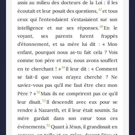
assis au milieu des docteurs de la Loi : il les
47
écoutait et leur posait des questions,
et tous
ceux qui l’entendaient s’extasiaient sur son
48
intelligence et sur ses réponses.
En le
voyant, ses parents furent frappés
d’étonnement, et sa mère lui dit : « Mon
enfant, pourquoi nous as-tu fait cela ? Vois
comme ton père et moi, nous avons souffert
49
en te cherchant ! »
Il leur dit : « Comment
se fait-il que vous m’ayez cherché ? Ne
saviez-vous pas qu’il me faut être chez mon
50
Père ? »
Mais ils ne comprirent pas ce qu’il
51
leur disait.
Il descendit avec eux pour se
rendre à Nazareth, et il leur était soumis. Sa
mère gardait dans son cœur tous ces
52
événements.
Quant à Jésus, il grandissait en
sagesse, en taille et en grâce, devant Dieu et