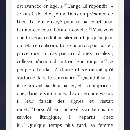
19
est avancée en âge. »
L’ange lui répondit : «
Je suis Gabriel et je me tiens en présence de
Dieu. J’ai été envoyé pour te parler et pour
20
t’annoncer cette bonne nouvelle.
Mais voici
que tu seras réduit au silence et, jusqu’au jour
où cela se réalisera, tu ne pourras plus parler,
parce que tu n’as pas cru à mes paroles ;
21
celles-ci s’accompliront en leur temps. »
Le
peuple attendait Zacharie et s’étonnait qu’il
22
s’attarde dans le sanctuaire.
Quand il sortit,
il ne pouvait pas leur parler, et ils comprirent
que, dans le sanctuaire, il avait eu une vision.
Il leur faisait des signes et restait
23
muet.
Lorsqu’il eut achevé son temps de
service liturgique, il repartit chez
24
lui.
Quelque temps plus tard, sa femme