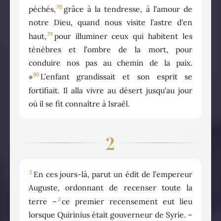
78
péchés,
grâce à la tendresse, à l’amour de
notre Dieu, quand nous visite l’astre d’en
79
haut,
pour illuminer ceux qui habitent les
ténèbres et l’ombre de la mort, pour
conduire nos pas au chemin de la paix.
80
»
L’enfant grandissait et son esprit se
fortifiait. Il alla vivre au désert jusqu’au jour
où il se fit connaître à Israël.
2
1
En ces jours-là, parut un édit de l’empereur
Auguste, ordonnant de recenser toute la
2
terre –
ce premier recensement eut lieu
lorsque Quirinius était gouverneur de Syrie. –