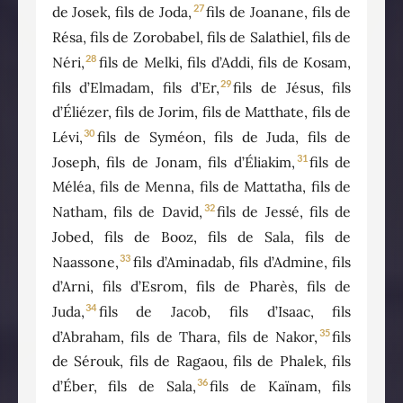
27
de Josek, fils de Joda,
fils de Joanane, fils de
Résa, fils de Zorobabel, fils de Salathiel, fils de
28
Néri,
fils de Melki, fils d’Addi, fils de Kosam,
29
fils d’Elmadam, fils d’Er,
fils de Jésus, fils
d’Éliézer, fils de Jorim, fils de Matthate, fils de
30
Lévi,
fils de Syméon, fils de Juda, fils de
31
Joseph, fils de Jonam, fils d’Éliakim,
fils de
Méléa, fils de Menna, fils de Mattatha, fils de
32
Natham, fils de David,
fils de Jessé, fils de
Jobed, fils de Booz, fils de Sala, fils de
33
Naassone,
fils d’Aminadab, fils d’Admine, fils
d’Arni, fils d’Esrom, fils de Pharès, fils de
34
Juda,
fils de Jacob, fils d’Isaac, fils
35
d’Abraham, fils de Thara, fils de Nakor,
fils
de Sérouk, fils de Ragaou, fils de Phalek, fils
36
d’Éber, fils de Sala,
fils de Kaïnam, fils