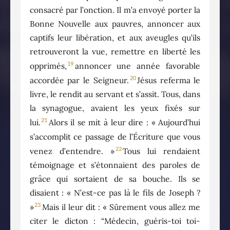
consacré par l’onction. Il m’a envoyé porter la
Bonne Nouvelle aux pauvres, annoncer aux
captifs leur libération, et aux aveugles qu’ils
retrouveront la vue, remettre en liberté les
19
opprimés,
annoncer une année favorable
20
accordée par le Seigneur.
Jésus referma le
livre, le rendit au servant et s’assit. Tous, dans
la synagogue, avaient les yeux fixés sur
21
lui.
Alors il se mit à leur dire : « Aujourd’hui
s’accomplit ce passage de l’Écriture que vous
22
venez d’entendre. »
Tous lui rendaient
témoignage et s’étonnaient des paroles de
grâce qui sortaient de sa bouche. Ils se
disaient : « N’est-ce pas là le fils de Joseph ?
23
»
Mais il leur dit : « Sûrement vous allez me
citer le dicton : “Médecin, guéris-toi toi-