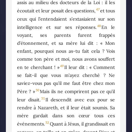
assis au milieu des docteurs de la Loi : il les
47
écoutait et leur posait des questions,
et tous
ceux qui l’entendaient s’extasiaient sur son
48
intelligence et sur ses réponses.
En le
voyant, ses parents furent frappés
d’étonnement, et sa mère lui dit : « Mon
enfant, pourquoi nous as-tu fait cela ? Vois
comme ton père et moi, nous avons souffert
49
en te cherchant ! »
Il leur dit : « Comment
se fait-il que vous m’ayez cherché ? Ne
saviez-vous pas qu’il me faut être chez mon
50
Père ? »
Mais ils ne comprirent pas ce qu’il
51
leur disait.
Il descendit avec eux pour se
rendre à Nazareth, et il leur était soumis. Sa
mère gardait dans son cœur tous ces
52
événements.
Quant à Jésus, il grandissait en
sagesse, en taille et en grâce, devant Dieu et