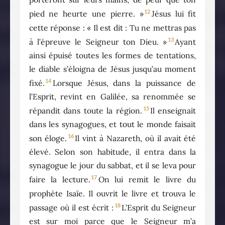
12
pied ne heurte une pierre. »
Jésus lui fit
cette réponse : « Il est dit : Tu ne mettras pas
13
à l’épreuve le Seigneur ton Dieu. »
Ayant
ainsi épuisé toutes les formes de tentations,
le diable s’éloigna de Jésus jusqu’au moment
14
fixé.
Lorsque Jésus, dans la puissance de
l’Esprit, revint en Galilée, sa renommée se
15
répandit dans toute la région.
Il enseignait
dans les synagogues, et tout le monde faisait
16
son éloge.
Il vint à Nazareth, où il avait été
élevé. Selon son habitude, il entra dans la
synagogue le jour du sabbat, et il se leva pour
17
faire la lecture.
On lui remit le livre du
prophète Isaïe. Il ouvrit le livre et trouva le
18
passage où il est écrit :
L’Esprit du Seigneur
est sur moi parce que le Seigneur m’a