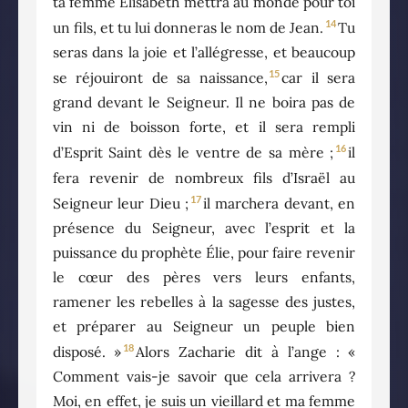
ta femme Élisabeth mettra au monde pour toi
14
un fils, et tu lui donneras le nom de Jean.
Tu
seras dans la joie et l’allégresse, et beaucoup
15
se réjouiront de sa naissance,
car il sera
grand devant le Seigneur. Il ne boira pas de
vin ni de boisson forte, et il sera rempli
16
d’Esprit Saint dès le ventre de sa mère ;
il
fera revenir de nombreux fils d’Israël au
17
Seigneur leur Dieu ;
il marchera devant, en
présence du Seigneur, avec l’esprit et la
puissance du prophète Élie, pour faire revenir
le cœur des pères vers leurs enfants,
ramener les rebelles à la sagesse des justes,
et préparer au Seigneur un peuple bien
18
disposé. »
Alors Zacharie dit à l’ange : «
Comment vais-je savoir que cela arrivera ?
Moi, en effet, je suis un vieillard et ma femme