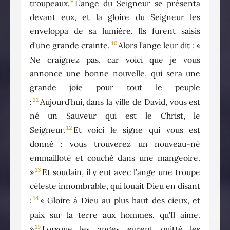
9
troupeaux.
L’ange du Seigneur se présenta
devant eux, et la gloire du Seigneur les
enveloppa de sa lumière. Ils furent saisis
10
d’une grande crainte.
Alors l’ange leur dit : «
Ne craignez pas, car voici que je vous
annonce une bonne nouvelle, qui sera une
grande joie pour tout le peuple
11
:
Aujourd’hui, dans la ville de David, vous est
né un Sauveur qui est le Christ, le
12
Seigneur.
Et voici le signe qui vous est
donné : vous trouverez un nouveau-né
emmailloté et couché dans une mangeoire.
13
»
Et soudain, il y eut avec l’ange une troupe
céleste innombrable, qui louait Dieu en disant
14
:
« Gloire à Dieu au plus haut des cieux, et
paix sur la terre aux hommes, qu’Il aime.
15
»
Lorsque les anges eurent quitté les