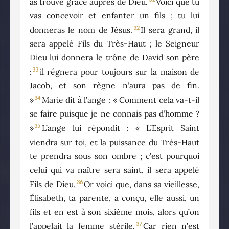
as trouvé grâce auprès de Dieu.
Voici que tu
vas concevoir et enfanter un fils ; tu lui
32
donneras le nom de Jésus.
Il sera grand, il
sera appelé Fils du Très-Haut ; le Seigneur
Dieu lui donnera le trône de David son père
33
;
il régnera pour toujours sur la maison de
Jacob, et son règne n’aura pas de fin.
34
»
Marie dit à l’ange : « Comment cela va-t-il
se faire puisque je ne connais pas d’homme ?
35
»
L’ange lui répondit : « L’Esprit Saint
viendra sur toi, et la puissance du Très-Haut
te prendra sous son ombre ; c’est pourquoi
celui qui va naître sera saint, il sera appelé
36
Fils de Dieu.
Or voici que, dans sa vieillesse,
Élisabeth, ta parente, a conçu, elle aussi, un
fils et en est à son sixième mois, alors qu’on
37
l’appelait la femme stérile.
Car rien n’est