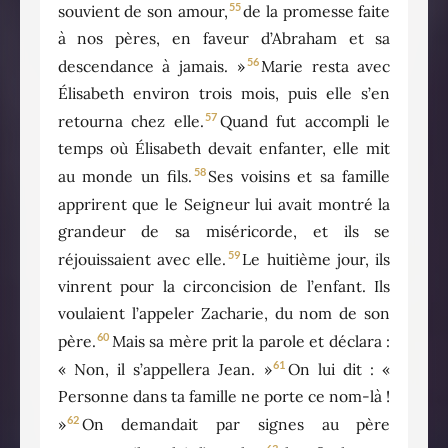
55
souvient de son amour,
de la promesse faite
à nos pères, en faveur d’Abraham et sa
56
descendance à jamais. »
Marie resta avec
Élisabeth environ trois mois, puis elle s’en
57
retourna chez elle.
Quand fut accompli le
temps où Élisabeth devait enfanter, elle mit
58
au monde un fils.
Ses voisins et sa famille
apprirent que le Seigneur lui avait montré la
grandeur de sa miséricorde, et ils se
59
réjouissaient avec elle.
Le huitième jour, ils
vinrent pour la circoncision de l’enfant. Ils
voulaient l’appeler Zacharie, du nom de son
60
père.
Mais sa mère prit la parole et déclara :
61
« Non, il s’appellera Jean. »
On lui dit : «
Personne dans ta famille ne porte ce nom-là !
62
»
On demandait par signes au père