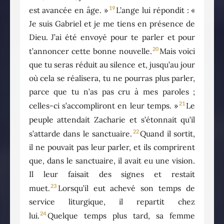
19
est avancée en âge. »
L’ange lui répondit : «
Je suis Gabriel et je me tiens en présence de
Dieu. J’ai été envoyé pour te parler et pour
20
t’annoncer cette bonne nouvelle.
Mais voici
que tu seras réduit au silence et, jusqu’au jour
où cela se réalisera, tu ne pourras plus parler,
parce que tu n’as pas cru à mes paroles ;
21
celles-ci s’accompliront en leur temps. »
Le
peuple attendait Zacharie et s’étonnait qu’il
22
s’attarde dans le sanctuaire.
Quand il sortit,
il ne pouvait pas leur parler, et ils comprirent
que, dans le sanctuaire, il avait eu une vision.
Il leur faisait des signes et restait
23
muet.
Lorsqu’il eut achevé son temps de
service liturgique, il repartit chez
24
lui.
Quelque temps plus tard, sa femme