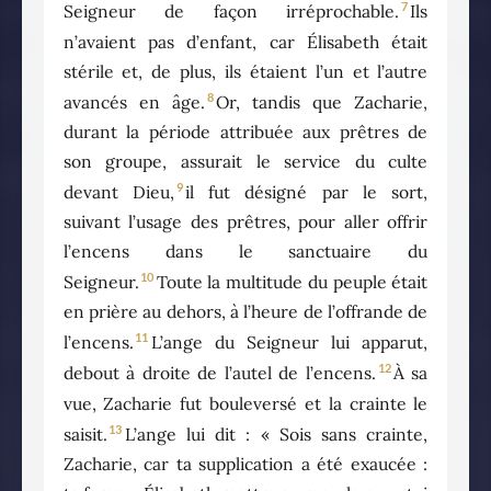
7
Seigneur de façon irréprochable.
Ils
n’avaient pas d’enfant, car Élisabeth était
stérile et, de plus, ils étaient l’un et l’autre
8
avancés en âge.
Or, tandis que Zacharie,
durant la période attribuée aux prêtres de
son groupe, assurait le service du culte
9
devant Dieu,
il fut désigné par le sort,
suivant l’usage des prêtres, pour aller offrir
l’encens dans le sanctuaire du
10
Seigneur.
Toute la multitude du peuple était
en prière au dehors, à l’heure de l’offrande de
11
l’encens.
L’ange du Seigneur lui apparut,
12
debout à droite de l’autel de l’encens.
À sa
vue, Zacharie fut bouleversé et la crainte le
13
saisit.
L’ange lui dit : « Sois sans crainte,
Zacharie, car ta supplication a été exaucée :