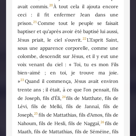
20
avait commis.
À tout cela il ajouta encore
ceci : il fit enfermer Jean dans une
21
prison.
Comme tout le peuple se faisait
baptiser et qu’après avoir été baptisé lui aussi,
22
Jésus priait, le ciel s’ouvrit.
L’Esprit Saint,
sous une apparence corporelle, comme une
colombe, descendit sur Jésus, et il y eut une
voix venant du ciel : « Toi, tu es mon Fils
bien-aimé ; en toi, je trouve ma joie.
23
»
Quand il commença, Jésus avait environ
trente ans ; il était, à ce que l’on pensait, fils
24
de Joseph, fils d’Éli,
fils de Matthate, fils de
Lévi, fils de Melki, fils de Jannaï, fils de
25
Joseph,
fils de Mattathias, fils d’Amos, fils de
26
Nahoum, fils de Hesli, fils de Naggaï,
fils de
Maath, fils de Mattathias, fils de Séméine, fils