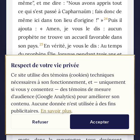
même”, et me dire : “Nous avons appris tout
ce qui s’est passé à Capharnaüm ; fais donc de
24
même ici dans ton lieu d’origine !” »
Puis il
ajouta : « Amen, je vous le dis : aucun
prophète ne trouve un accueil favorable dans
25
son pays.
En vérité, je vous le dis : Au temps
du prophète Élie, lorsque pendant trois ans et
demi le ciel retint la pluie, et qu’une grande
Respect de votre vie privée
famine se produisit sur toute la terre, il y avait
Ce site utilise des témoins (cookies) techniques
26
beaucoup de veuves en Israël ;
pourtant Élie
nécessaires à son fonctionnement, et — uniquement
ne fut envoyé vers aucune d’entre elles, mais
si vous y consentez — des témoins de mesure
d'audience (Google Analytics) pour améliorer son
bien dans la ville de Sarepta, au pays de
contenu. Aucune donnée n'est utilisée à des fins
27
Sidon, chez une veuve étrangère.
Au temps
publicitaires.
En savoir plus
.
du prophète Élisée, il y avait beaucoup de
Refuser
Accepter
lépreux en Israël ; et aucun d’eux n’a été
28
purifié, mais bien Naaman le Syrien. »
À ces
mots, dans la synagogue, tous devinrent