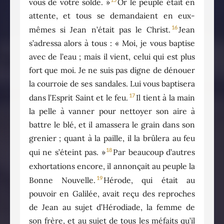
vous de votre solde. »
Or le peuple était en
attente, et tous se demandaient en eux-
16
mêmes si Jean n’était pas le Christ.
Jean
s’adressa alors à tous : « Moi, je vous baptise
avec de l’eau ; mais il vient, celui qui est plus
fort que moi. Je ne suis pas digne de dénouer
la courroie de ses sandales. Lui vous baptisera
17
dans l’Esprit Saint et le feu.
Il tient à la main
la pelle à vanner pour nettoyer son aire à
battre le blé, et il amassera le grain dans son
grenier ; quant à la paille, il la brûlera au feu
18
qui ne s’éteint pas. »
Par beaucoup d’autres
exhortations encore, il annonçait au peuple la
19
Bonne Nouvelle.
Hérode, qui était au
pouvoir en Galilée, avait reçu des reproches
de Jean au sujet d’Hérodiade, la femme de
son frère, et au sujet de tous les méfaits qu’il