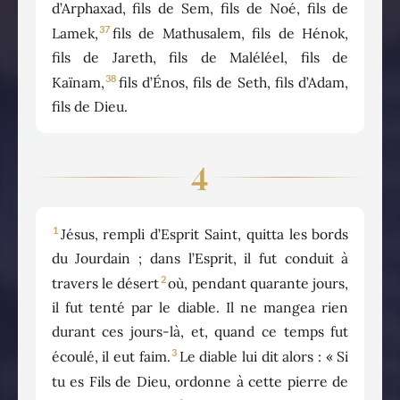
d’Arphaxad, fils de Sem, fils de Noé, fils de
37
Lamek,
fils de Mathusalem, fils de Hénok,
fils de Jareth, fils de Maléléel, fils de
38
Kaïnam,
fils d’Énos, fils de Seth, fils d’Adam,
fils de Dieu.
4
1
Jésus, rempli d’Esprit Saint, quitta les bords
du Jourdain ; dans l’Esprit, il fut conduit à
2
travers le désert
où, pendant quarante jours,
il fut tenté par le diable. Il ne mangea rien
durant ces jours-là, et, quand ce temps fut
3
écoulé, il eut faim.
Le diable lui dit alors : « Si
tu es Fils de Dieu, ordonne à cette pierre de