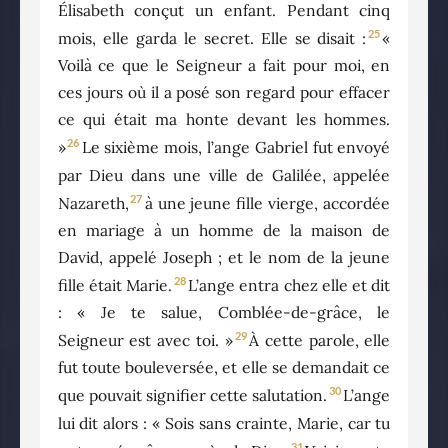
Élisabeth conçut un enfant. Pendant cinq
25
mois, elle garda le secret. Elle se disait :
«
Voilà ce que le Seigneur a fait pour moi, en
ces jours où il a posé son regard pour effacer
ce qui était ma honte devant les hommes.
26
»
Le sixième mois, l’ange Gabriel fut envoyé
par Dieu dans une ville de Galilée, appelée
27
Nazareth,
à une jeune fille vierge, accordée
en mariage à un homme de la maison de
David, appelé Joseph ; et le nom de la jeune
28
fille était Marie.
L’ange entra chez elle et dit
: « Je te salue, Comblée-de-grâce, le
29
Seigneur est avec toi. »
À cette parole, elle
fut toute bouleversée, et elle se demandait ce
30
que pouvait signifier cette salutation.
L’ange
lui dit alors : « Sois sans crainte, Marie, car tu
31