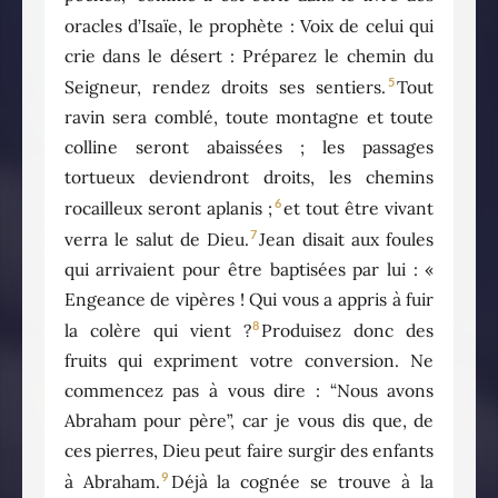
oracles d’Isaïe, le prophète : Voix de celui qui
crie dans le désert : Préparez le chemin du
5
Seigneur, rendez droits ses sentiers.
Tout
ravin sera comblé, toute montagne et toute
colline seront abaissées ; les passages
tortueux deviendront droits, les chemins
6
rocailleux seront aplanis ;
et tout être vivant
7
verra le salut de Dieu.
Jean disait aux foules
qui arrivaient pour être baptisées par lui : «
Engeance de vipères ! Qui vous a appris à fuir
8
la colère qui vient ?
Produisez donc des
fruits qui expriment votre conversion. Ne
commencez pas à vous dire : “Nous avons
Abraham pour père”, car je vous dis que, de
ces pierres, Dieu peut faire surgir des enfants
9
à Abraham.
Déjà la cognée se trouve à la