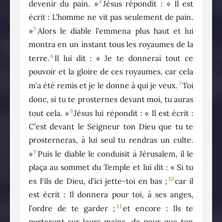
4
devenir du pain. »
Jésus répondit : « Il est
écrit : L’homme ne vit pas seulement de pain.
5
»
Alors le diable l’emmena plus haut et lui
montra en un instant tous les royaumes de la
6
terre.
Il lui dit : « Je te donnerai tout ce
pouvoir et la gloire de ces royaumes, car cela
7
m’a été remis et je le donne à qui je veux.
Toi
donc, si tu te prosternes devant moi, tu auras
8
tout cela. »
Jésus lui répondit : « Il est écrit :
C’est devant le Seigneur ton Dieu que tu te
prosterneras, à lui seul tu rendras un culte.
9
»
Puis le diable le conduisit à Jérusalem, il le
plaça au sommet du Temple et lui dit : « Si tu
10
es Fils de Dieu, d’ici jette-toi en bas ;
car il
est écrit : Il donnera pour toi, à ses anges,
11
l’ordre de te garder ;
et encore : Ils te
porteront sur leurs mains, de peur que ton