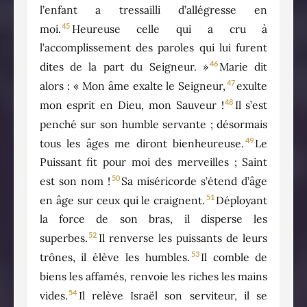
l’enfant a tressailli d’allégresse en
45
moi.
Heureuse celle qui a cru à
l’accomplissement des paroles qui lui furent
46
dites de la part du Seigneur. »
Marie dit
47
alors : « Mon âme exalte le Seigneur,
exulte
48
mon esprit en Dieu, mon Sauveur !
Il s’est
penché sur son humble servante ; désormais
49
tous les âges me diront bienheureuse.
Le
Puissant fit pour moi des merveilles ; Saint
50
est son nom !
Sa miséricorde s’étend d’âge
51
en âge sur ceux qui le craignent.
Déployant
la force de son bras, il disperse les
52
superbes.
Il renverse les puissants de leurs
53
trônes, il élève les humbles.
Il comble de
biens les affamés, renvoie les riches les mains
54
vides.
Il relève Israël son serviteur, il se