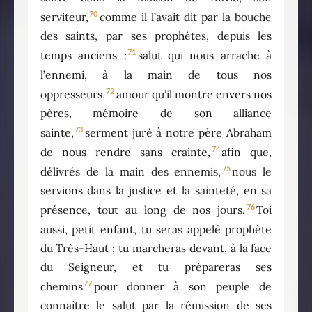
70
serviteur,
comme il l’avait dit par la bouche
des saints, par ses prophètes, depuis les
71
temps anciens :
salut qui nous arrache à
l’ennemi, à la main de tous nos
72
oppresseurs,
amour qu’il montre envers nos
pères, mémoire de son alliance
73
sainte,
serment juré à notre père Abraham
74
de nous rendre sans crainte,
afin que,
75
délivrés de la main des ennemis,
nous le
servions dans la justice et la sainteté, en sa
76
présence, tout au long de nos jours.
Toi
aussi, petit enfant, tu seras appelé prophète
du Très-Haut ; tu marcheras devant, à la face
du Seigneur, et tu prépareras ses
77
chemins
pour donner à son peuple de
connaître le salut par la rémission de ses