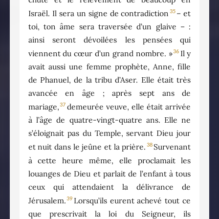
35
Israël. Il sera un signe de contradiction
– et
toi, ton âme sera traversée d’un glaive – :
ainsi seront dévoilées les pensées qui
36
viennent du cœur d’un grand nombre. »
Il y
avait aussi une femme prophète, Anne, fille
de Phanuel, de la tribu d’Aser. Elle était très
avancée en âge ; après sept ans de
37
mariage,
demeurée veuve, elle était arrivée
à l’âge de quatre-vingt-quatre ans. Elle ne
s’éloignait pas du Temple, servant Dieu jour
38
et nuit dans le jeûne et la prière.
Survenant
à cette heure même, elle proclamait les
louanges de Dieu et parlait de l’enfant à tous
ceux qui attendaient la délivrance de
39
Jérusalem.
Lorsqu’ils eurent achevé tout ce
que prescrivait la loi du Seigneur, ils