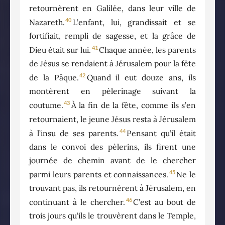
retournèrent en Galilée, dans leur ville de
40
Nazareth.
L’enfant, lui, grandissait et se
fortifiait, rempli de sagesse, et la grâce de
41
Dieu était sur lui.
Chaque année, les parents
de Jésus se rendaient à Jérusalem pour la fête
42
de la Pâque.
Quand il eut douze ans, ils
montèrent en pèlerinage suivant la
43
coutume.
À la fin de la fête, comme ils s’en
retournaient, le jeune Jésus resta à Jérusalem
44
à l’insu de ses parents.
Pensant qu’il était
dans le convoi des pèlerins, ils firent une
journée de chemin avant de le chercher
45
parmi leurs parents et connaissances.
Ne le
trouvant pas, ils retournèrent à Jérusalem, en
46
continuant à le chercher.
C’est au bout de
trois jours qu’ils le trouvèrent dans le Temple,