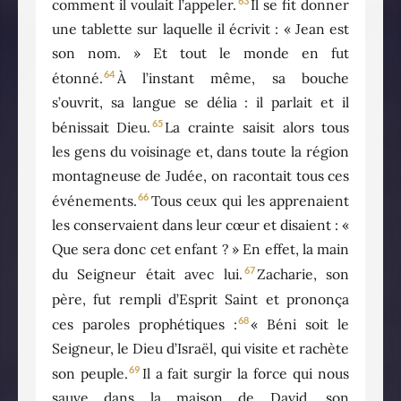
63
comment il voulait l’appeler.
Il se fit donner
une tablette sur laquelle il écrivit : « Jean est
son nom. » Et tout le monde en fut
64
étonné.
À l’instant même, sa bouche
s’ouvrit, sa langue se délia : il parlait et il
65
bénissait Dieu.
La crainte saisit alors tous
les gens du voisinage et, dans toute la région
montagneuse de Judée, on racontait tous ces
66
événements.
Tous ceux qui les apprenaient
les conservaient dans leur cœur et disaient : «
Que sera donc cet enfant ? » En effet, la main
67
du Seigneur était avec lui.
Zacharie, son
père, fut rempli d’Esprit Saint et prononça
68
ces paroles prophétiques :
« Béni soit le
Seigneur, le Dieu d’Israël, qui visite et rachète
69
son peuple.
Il a fait surgir la force qui nous
sauve dans la maison de David, son