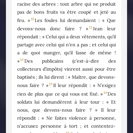
racine des arbres : tout arbre qui ne produit
pas de bons fruits va être coupé et jeté au
10
feu. »
Les foules lui demandaient : « Que
11
devons-nous donc faire ? »
Jean leur
répondait : « Celui qui a deux vêtements, qu’il
partage avec celui qui n’en a pas ; et celui qui
a de quoi manger, qu’il fasse de même !
12
»
Des publicains (c’est-à-dire des
collecteurs d’impôts) vinrent aussi pour être
baptisés ; ils lui dirent : « Maître, que devons-
13
nous faire ? »
Il leur répondit : « N’exigez
14
rien de plus que ce qui vous est fixé. »
Des
soldats lui demandèrent à leur tour : « Et
nous, que devons-nous faire ? » Il leur
répondit : « Ne faites violence à personne,
n’accusez personne à tort ; et contentez-
15