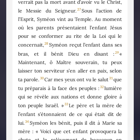
verrait pas la mort avant d’avoir vu le Christ,
27
le Messie du Seigneur.
Sous l’action de
l’Esprit, Syméon vint au Temple. Au moment
où les parents présentaient l’enfant Jésus
pour se conformer au rite de la Loi qui le
28
concernait,
Syméon reçut l’enfant dans ses
29
bras, et il bénit Dieu en disant :
«
Maintenant, ô Maître souverain, tu peux
laisser ton serviteur s’en aller en paix, selon
30
31
ta parole.
Car mes yeux ont vu le salut
que
32
tu préparais à la face des peuples :
lumière
qui se révèle aux nations et donne gloire à
33
ton peuple Israël. »
Le père et la mère de
l’enfant s’étonnaient de ce qui était dit de
34
lui.
Syméon les bénit, puis il dit à Marie sa
mère : « Voici que cet enfant provoquera la
chute et le relèvement de beaucoup en