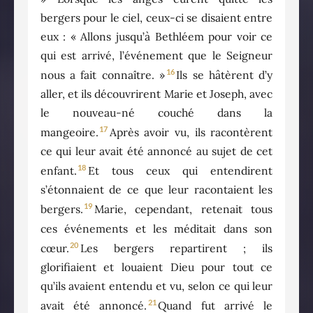
bergers pour le ciel, ceux-ci se disaient entre
eux : « Allons jusqu’à Bethléem pour voir ce
qui est arrivé, l’événement que le Seigneur
16
nous a fait connaître. »
Ils se hâtèrent d’y
aller, et ils découvrirent Marie et Joseph, avec
le nouveau-né couché dans la
17
mangeoire.
Après avoir vu, ils racontèrent
ce qui leur avait été annoncé au sujet de cet
18
enfant.
Et tous ceux qui entendirent
s’étonnaient de ce que leur racontaient les
19
bergers.
Marie, cependant, retenait tous
ces événements et les méditait dans son
20
cœur.
Les bergers repartirent ; ils
glorifiaient et louaient Dieu pour tout ce
qu’ils avaient entendu et vu, selon ce qui leur
21
avait été annoncé.
Quand fut arrivé le