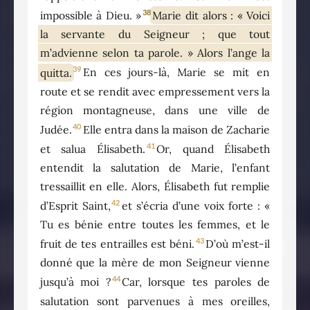
38
impossible à Dieu. »
Marie dit alors : « Voici
la servante du Seigneur ; que tout
m’advienne selon ta parole. » Alors l’ange la
39
quitta.
En ces jours-là, Marie se mit en
route et se rendit avec empressement vers la
région montagneuse, dans une ville de
40
Judée.
Elle entra dans la maison de Zacharie
41
et salua Élisabeth.
Or, quand Élisabeth
entendit la salutation de Marie, l’enfant
tressaillit en elle. Alors, Élisabeth fut remplie
42
d’Esprit Saint,
et s’écria d’une voix forte : «
Tu es bénie entre toutes les femmes, et le
43
fruit de tes entrailles est béni.
D’où m’est-il
donné que la mère de mon Seigneur vienne
44
jusqu’à moi ?
Car, lorsque tes paroles de
salutation sont parvenues à mes oreilles,