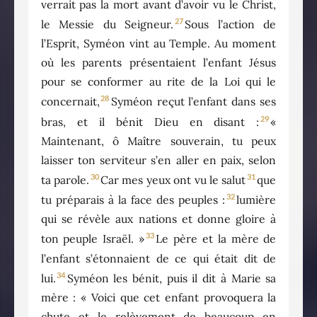
verrait pas la mort avant d’avoir vu le Christ,
27
le Messie du Seigneur.
Sous l’action de
l’Esprit, Syméon vint au Temple. Au moment
où les parents présentaient l’enfant Jésus
pour se conformer au rite de la Loi qui le
28
concernait,
Syméon reçut l’enfant dans ses
29
bras, et il bénit Dieu en disant :
«
Maintenant, ô Maître souverain, tu peux
laisser ton serviteur s’en aller en paix, selon
30
31
ta parole.
Car mes yeux ont vu le salut
que
32
tu préparais à la face des peuples :
lumière
qui se révèle aux nations et donne gloire à
33
ton peuple Israël. »
Le père et la mère de
l’enfant s’étonnaient de ce qui était dit de
34
lui.
Syméon les bénit, puis il dit à Marie sa
mère : « Voici que cet enfant provoquera la
chute et le relèvement de beaucoup en