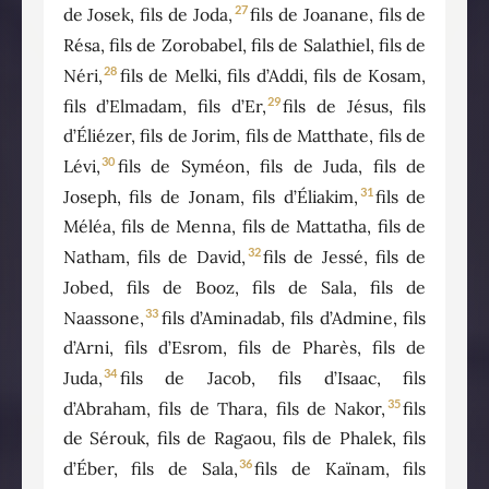
27
de Josek, fils de Joda,
fils de Joanane, fils de
Résa, fils de Zorobabel, fils de Salathiel, fils de
28
Néri,
fils de Melki, fils d’Addi, fils de Kosam,
29
fils d’Elmadam, fils d’Er,
fils de Jésus, fils
d’Éliézer, fils de Jorim, fils de Matthate, fils de
30
Lévi,
fils de Syméon, fils de Juda, fils de
31
Joseph, fils de Jonam, fils d’Éliakim,
fils de
Méléa, fils de Menna, fils de Mattatha, fils de
32
Natham, fils de David,
fils de Jessé, fils de
Jobed, fils de Booz, fils de Sala, fils de
33
Naassone,
fils d’Aminadab, fils d’Admine, fils
d’Arni, fils d’Esrom, fils de Pharès, fils de
34
Juda,
fils de Jacob, fils d’Isaac, fils
35
d’Abraham, fils de Thara, fils de Nakor,
fils
de Sérouk, fils de Ragaou, fils de Phalek, fils
36
d’Éber, fils de Sala,
fils de Kaïnam, fils