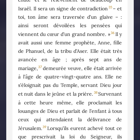
35
Israël. Il sera un signe de contradiction
– et
toi, ton âme sera traversée d’un glaive – :
ainsi seront dévoilées les pensées qui
36
viennent du cœur d’un grand nombre. »
Il y
avait aussi une femme prophète, Anne, fille
de Phanuel, de la tribu d’Aser. Elle était très
avancée en âge ; après sept ans de
37
mariage,
demeurée veuve, elle était arrivée
à l’âge de quatre-vingt-quatre ans. Elle ne
s’éloignait pas du Temple, servant Dieu jour
38
et nuit dans le jeûne et la prière.
Survenant
à cette heure même, elle proclamait les
louanges de Dieu et parlait de l’enfant à tous
ceux qui attendaient la délivrance de
39
Jérusalem.
Lorsqu’ils eurent achevé tout ce
que prescrivait la loi du Seigneur, ils