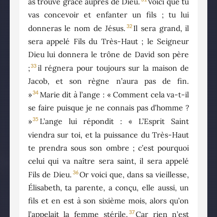
as trouvé grâce auprès de Dieu.
Voici que tu
vas concevoir et enfanter un fils ; tu lui
32
donneras le nom de Jésus.
Il sera grand, il
sera appelé Fils du Très-Haut ; le Seigneur
Dieu lui donnera le trône de David son père
33
;
il régnera pour toujours sur la maison de
Jacob, et son règne n’aura pas de fin.
34
»
Marie dit à l’ange : « Comment cela va-t-il
se faire puisque je ne connais pas d’homme ?
35
»
L’ange lui répondit : « L’Esprit Saint
viendra sur toi, et la puissance du Très-Haut
te prendra sous son ombre ; c’est pourquoi
celui qui va naître sera saint, il sera appelé
36
Fils de Dieu.
Or voici que, dans sa vieillesse,
Élisabeth, ta parente, a conçu, elle aussi, un
fils et en est à son sixième mois, alors qu’on
37
l’appelait la femme stérile.
Car rien n’est