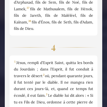
d’Arphaxad, fils de Sem, fils de Noé, fils de
37
Lamek,
fils de Mathusalem, fils de Hénok,
fils de Jareth, fils de Maléléel, fils de
38
Kaïnam,
fils d’Énos, fils de Seth, fils d’Adam,
fils de Dieu.
4
1
Jésus, rempli d’Esprit Saint, quitta les bords
du Jourdain ; dans l’Esprit, il fut conduit à
2
travers le désert
où, pendant quarante jours,
il fut tenté par le diable. Il ne mangea rien
durant ces jours-là, et, quand ce temps fut
3
écoulé, il eut faim.
Le diable lui dit alors : « Si
tu es Fils de Dieu, ordonne à cette pierre de