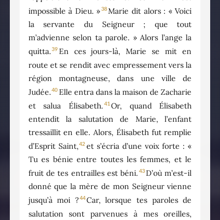
38
impossible à Dieu. »
Marie dit alors : « Voici
la servante du Seigneur ; que tout
m’advienne selon ta parole. » Alors l’ange la
39
quitta.
En ces jours-là, Marie se mit en
route et se rendit avec empressement vers la
région montagneuse, dans une ville de
40
Judée.
Elle entra dans la maison de Zacharie
41
et salua Élisabeth.
Or, quand Élisabeth
entendit la salutation de Marie, l’enfant
tressaillit en elle. Alors, Élisabeth fut remplie
42
d’Esprit Saint,
et s’écria d’une voix forte : «
Tu es bénie entre toutes les femmes, et le
43
fruit de tes entrailles est béni.
D’où m’est-il
donné que la mère de mon Seigneur vienne
44
jusqu’à moi ?
Car, lorsque tes paroles de
salutation sont parvenues à mes oreilles,