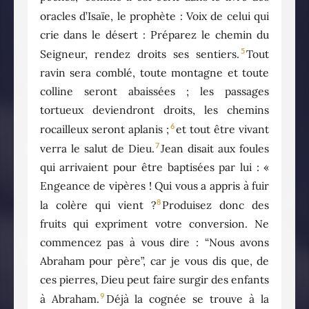
oracles d’Isaïe, le prophète : Voix de celui qui
crie dans le désert : Préparez le chemin du
5
Seigneur, rendez droits ses sentiers.
Tout
ravin sera comblé, toute montagne et toute
colline seront abaissées ; les passages
tortueux deviendront droits, les chemins
6
rocailleux seront aplanis ;
et tout être vivant
7
verra le salut de Dieu.
Jean disait aux foules
qui arrivaient pour être baptisées par lui : «
Engeance de vipères ! Qui vous a appris à fuir
8
la colère qui vient ?
Produisez donc des
fruits qui expriment votre conversion. Ne
commencez pas à vous dire : “Nous avons
Abraham pour père”, car je vous dis que, de
ces pierres, Dieu peut faire surgir des enfants
9
à Abraham.
Déjà la cognée se trouve à la