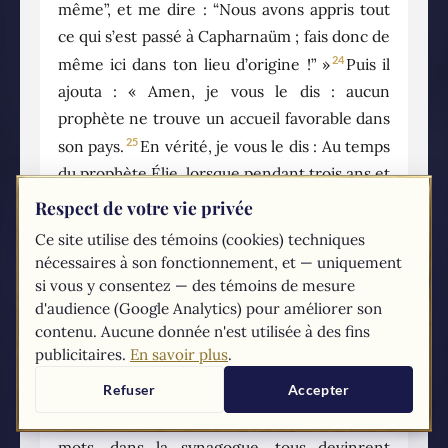
même”, et me dire : “Nous avons appris tout
ce qui s’est passé à Capharnaüm ; fais donc de
24
même ici dans ton lieu d’origine !” »
Puis il
ajouta : « Amen, je vous le dis : aucun
prophète ne trouve un accueil favorable dans
25
son pays.
En vérité, je vous le dis : Au temps
du prophète Élie, lorsque pendant trois ans et
demi le ciel retint la pluie, et qu’une grande
Respect de votre vie privée
famine se produisit sur toute la terre, il y avait
Ce site utilise des témoins (cookies) techniques
26
beaucoup de veuves en Israël ;
pourtant Élie
nécessaires à son fonctionnement, et — uniquement
ne fut envoyé vers aucune d’entre elles, mais
si vous y consentez — des témoins de mesure
d'audience (Google Analytics) pour améliorer son
bien dans la ville de Sarepta, au pays de
contenu. Aucune donnée n'est utilisée à des fins
27
Sidon, chez une veuve étrangère.
Au temps
publicitaires.
En savoir plus
.
du prophète Élisée, il y avait beaucoup de
Refuser
Accepter
lépreux en Israël ; et aucun d’eux n’a été
28
purifié, mais bien Naaman le Syrien. »
À ces
mots, dans la synagogue, tous devinrent