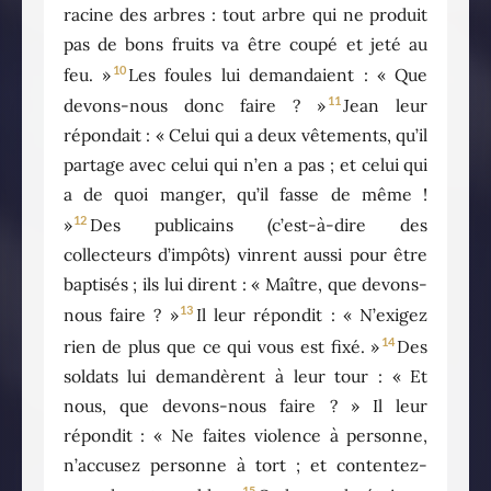
racine des arbres : tout arbre qui ne produit
pas de bons fruits va être coupé et jeté au
10
feu. »
Les foules lui demandaient : « Que
11
devons-nous donc faire ? »
Jean leur
répondait : « Celui qui a deux vêtements, qu’il
partage avec celui qui n’en a pas ; et celui qui
a de quoi manger, qu’il fasse de même !
12
»
Des publicains (c’est-à-dire des
collecteurs d’impôts) vinrent aussi pour être
baptisés ; ils lui dirent : « Maître, que devons-
13
nous faire ? »
Il leur répondit : « N’exigez
14
rien de plus que ce qui vous est fixé. »
Des
soldats lui demandèrent à leur tour : « Et
nous, que devons-nous faire ? » Il leur
répondit : « Ne faites violence à personne,
n’accusez personne à tort ; et contentez-
15