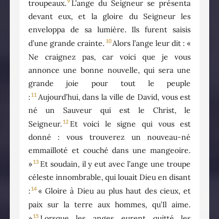
9
troupeaux.
L’ange du Seigneur se présenta
devant eux, et la gloire du Seigneur les
enveloppa de sa lumière. Ils furent saisis
10
d’une grande crainte.
Alors l’ange leur dit : «
Ne craignez pas, car voici que je vous
annonce une bonne nouvelle, qui sera une
grande joie pour tout le peuple
11
:
Aujourd’hui, dans la ville de David, vous est
né un Sauveur qui est le Christ, le
12
Seigneur.
Et voici le signe qui vous est
donné : vous trouverez un nouveau-né
emmailloté et couché dans une mangeoire.
13
»
Et soudain, il y eut avec l’ange une troupe
céleste innombrable, qui louait Dieu en disant
14
:
« Gloire à Dieu au plus haut des cieux, et
paix sur la terre aux hommes, qu’Il aime.
15
»
Lorsque les anges eurent quitté les