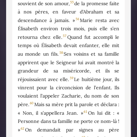
55
souvient de son amour,
de la promesse faite
à nos pères, en faveur d’Abraham et sa
56
descendance à jamais. »
Marie resta avec
Élisabeth environ trois mois, puis elle s’en
57
retourna chez elle.
Quand fut accompli le
temps où Élisabeth devait enfanter, elle mit
58
au monde un fils.
Ses voisins et sa famille
apprirent que le Seigneur lui avait montré la
grandeur de sa miséricorde, et ils se
59
réjouissaient avec elle.
Le huitième jour, ils
vinrent pour la circoncision de l’enfant. Ils
voulaient l’appeler Zacharie, du nom de son
60
père.
Mais sa mère prit la parole et déclara :
61
« Non, il s’appellera Jean. »
On lui dit : «
Personne dans ta famille ne porte ce nom-là !
62
»
On demandait par signes au père