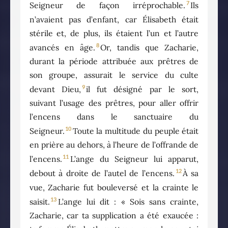
7
Seigneur de façon irréprochable.
Ils
n’avaient pas d’enfant, car Élisabeth était
stérile et, de plus, ils étaient l’un et l’autre
8
avancés en âge.
Or, tandis que Zacharie,
durant la période attribuée aux prêtres de
son groupe, assurait le service du culte
9
devant Dieu,
il fut désigné par le sort,
suivant l’usage des prêtres, pour aller offrir
l’encens dans le sanctuaire du
10
Seigneur.
Toute la multitude du peuple était
en prière au dehors, à l’heure de l’offrande de
11
l’encens.
L’ange du Seigneur lui apparut,
12
debout à droite de l’autel de l’encens.
À sa
vue, Zacharie fut bouleversé et la crainte le
13
saisit.
L’ange lui dit : « Sois sans crainte,
Zacharie, car ta supplication a été exaucée :