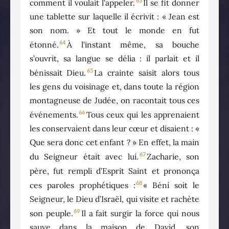
63
comment il voulait l’appeler.
Il se fit donner
une tablette sur laquelle il écrivit : « Jean est
son nom. » Et tout le monde en fut
64
étonné.
À l’instant même, sa bouche
s’ouvrit, sa langue se délia : il parlait et il
65
bénissait Dieu.
La crainte saisit alors tous
les gens du voisinage et, dans toute la région
montagneuse de Judée, on racontait tous ces
66
événements.
Tous ceux qui les apprenaient
les conservaient dans leur cœur et disaient : «
Que sera donc cet enfant ? » En effet, la main
67
du Seigneur était avec lui.
Zacharie, son
père, fut rempli d’Esprit Saint et prononça
68
ces paroles prophétiques :
« Béni soit le
Seigneur, le Dieu d’Israël, qui visite et rachète
69
son peuple.
Il a fait surgir la force qui nous
sauve dans la maison de David, son