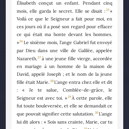
Élisabeth conçut un enfant. Pendant cinq
25
mois, elle garda le secret. Elle se disait :
«
Voilà ce que le Seigneur a fait pour moi, en
ces jours où il a posé son regard pour effacer
ce qui était ma honte devant les hommes.
26
»
Le sixième mois, l’ange Gabriel fut envoyé
par Dieu dans une ville de Galilée, appelée
27
Nazareth,
à une jeune fille vierge, accordée
en mariage à un homme de la maison de
David, appelé Joseph ; et le nom de la jeune
28
fille était Marie.
L’ange entra chez elle et dit
: « Je te salue, Comblée-de-grâce, le
29
Seigneur est avec toi. »
À cette parole, elle
fut toute bouleversée, et elle se demandait ce
30
que pouvait signifier cette salutation.
L’ange
lui dit alors : « Sois sans crainte, Marie, car tu
31