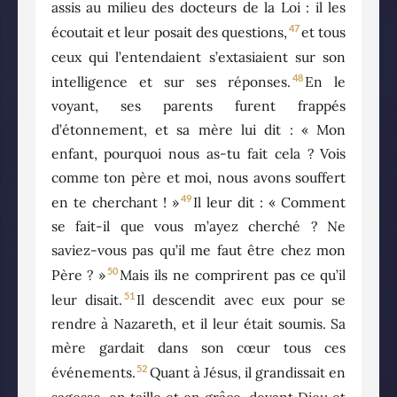
assis au milieu des docteurs de la Loi : il les
47
écoutait et leur posait des questions,
et tous
ceux qui l’entendaient s’extasiaient sur son
48
intelligence et sur ses réponses.
En le
voyant, ses parents furent frappés
d’étonnement, et sa mère lui dit : « Mon
enfant, pourquoi nous as-tu fait cela ? Vois
comme ton père et moi, nous avons souffert
49
en te cherchant ! »
Il leur dit : « Comment
se fait-il que vous m’ayez cherché ? Ne
saviez-vous pas qu’il me faut être chez mon
50
Père ? »
Mais ils ne comprirent pas ce qu’il
51
leur disait.
Il descendit avec eux pour se
rendre à Nazareth, et il leur était soumis. Sa
mère gardait dans son cœur tous ces
52
événements.
Quant à Jésus, il grandissait en
sagesse, en taille et en grâce, devant Dieu et