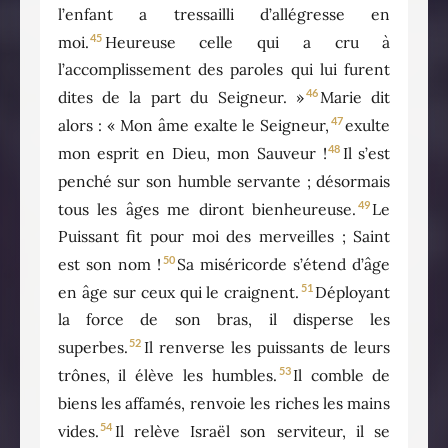
l’enfant a tressailli d’allégresse en
45
moi.
Heureuse celle qui a cru à
l’accomplissement des paroles qui lui furent
46
dites de la part du Seigneur. »
Marie dit
47
alors : « Mon âme exalte le Seigneur,
exulte
48
mon esprit en Dieu, mon Sauveur !
Il s’est
penché sur son humble servante ; désormais
49
tous les âges me diront bienheureuse.
Le
Puissant fit pour moi des merveilles ; Saint
50
est son nom !
Sa miséricorde s’étend d’âge
51
en âge sur ceux qui le craignent.
Déployant
la force de son bras, il disperse les
52
superbes.
Il renverse les puissants de leurs
53
trônes, il élève les humbles.
Il comble de
biens les affamés, renvoie les riches les mains
54
vides.
Il relève Israël son serviteur, il se