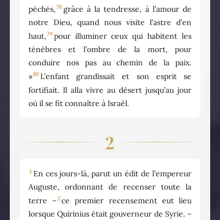
78
péchés,
grâce à la tendresse, à l’amour de
notre Dieu, quand nous visite l’astre d’en
79
haut,
pour illuminer ceux qui habitent les
ténèbres et l’ombre de la mort, pour
conduire nos pas au chemin de la paix.
80
»
L’enfant grandissait et son esprit se
fortifiait. Il alla vivre au désert jusqu’au jour
où il se fit connaître à Israël.
2
1
En ces jours-là, parut un édit de l’empereur
Auguste, ordonnant de recenser toute la
2
terre –
ce premier recensement eut lieu
lorsque Quirinius était gouverneur de Syrie. –