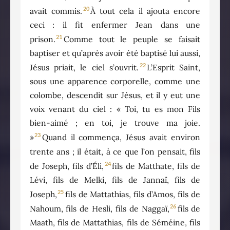
20
avait commis.
À tout cela il ajouta encore
ceci : il fit enfermer Jean dans une
21
prison.
Comme tout le peuple se faisait
baptiser et qu’après avoir été baptisé lui aussi,
22
Jésus priait, le ciel s’ouvrit.
L’Esprit Saint,
sous une apparence corporelle, comme une
colombe, descendit sur Jésus, et il y eut une
voix venant du ciel : « Toi, tu es mon Fils
bien-aimé ; en toi, je trouve ma joie.
23
»
Quand il commença, Jésus avait environ
trente ans ; il était, à ce que l’on pensait, fils
24
de Joseph, fils d’Éli,
fils de Matthate, fils de
Lévi, fils de Melki, fils de Jannaï, fils de
25
Joseph,
fils de Mattathias, fils d’Amos, fils de
26
Nahoum, fils de Hesli, fils de Naggaï,
fils de
Maath, fils de Mattathias, fils de Séméine, fils