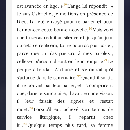
19
est avancée en âge. »
L’ange lui répondit : «
Je suis Gabriel et je me tiens en présence de
Dieu. J’ai été envoyé pour te parler et pour
20
t’annoncer cette bonne nouvelle.
Mais voici
que tu seras réduit au silence et, jusqu’au jour
où cela se réalisera, tu ne pourras plus parler,
parce que tu n’as pas cru à mes paroles ;
21
celles-ci s’accompliront en leur temps. »
Le
peuple attendait Zacharie et s’étonnait qu’il
22
s’attarde dans le sanctuaire.
Quand il sortit,
il ne pouvait pas leur parler, et ils comprirent
que, dans le sanctuaire, il avait eu une vision.
Il leur faisait des signes et restait
23
muet.
Lorsqu’il eut achevé son temps de
service liturgique, il repartit chez
24
lui.
Quelque temps plus tard, sa femme