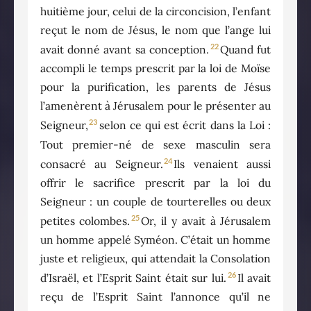
huitième jour, celui de la circoncision, l’enfant
reçut le nom de Jésus, le nom que l’ange lui
22
avait donné avant sa conception.
Quand fut
accompli le temps prescrit par la loi de Moïse
pour la purification, les parents de Jésus
l’amenèrent à Jérusalem pour le présenter au
23
Seigneur,
selon ce qui est écrit dans la Loi :
Tout premier-né de sexe masculin sera
24
consacré au Seigneur.
Ils venaient aussi
offrir le sacrifice prescrit par la loi du
Seigneur : un couple de tourterelles ou deux
25
petites colombes.
Or, il y avait à Jérusalem
un homme appelé Syméon. C’était un homme
juste et religieux, qui attendait la Consolation
26
d’Israël, et l’Esprit Saint était sur lui.
Il avait
reçu de l’Esprit Saint l’annonce qu’il ne