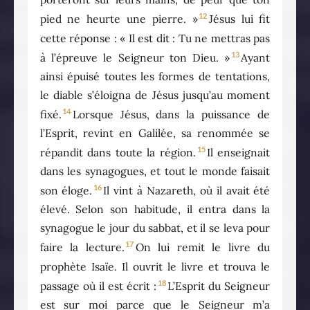
12
pied ne heurte une pierre. »
Jésus lui fit
cette réponse : « Il est dit : Tu ne mettras pas
13
à l’épreuve le Seigneur ton Dieu. »
Ayant
ainsi épuisé toutes les formes de tentations,
le diable s’éloigna de Jésus jusqu’au moment
14
fixé.
Lorsque Jésus, dans la puissance de
l’Esprit, revint en Galilée, sa renommée se
15
répandit dans toute la région.
Il enseignait
dans les synagogues, et tout le monde faisait
16
son éloge.
Il vint à Nazareth, où il avait été
élevé. Selon son habitude, il entra dans la
synagogue le jour du sabbat, et il se leva pour
17
faire la lecture.
On lui remit le livre du
prophète Isaïe. Il ouvrit le livre et trouva le
18
passage où il est écrit :
L’Esprit du Seigneur
est sur moi parce que le Seigneur m’a