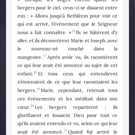
bergers pour le ciel, ceux-ci se disaient entre
eux : « Allons jusqu’à Bethléem pour voir ce
qui est arrivé, l’événement que le Seigneur
16
nous a fait connaître. »
Ils se hâtèrent d’y
aller, et ils découvrirent Marie et Joseph, avec
le nouveau-né couché dans la
17
mangeoire.
Après avoir vu, ils racontèrent
ce qui leur avait été annoncé au sujet de cet
18
enfant.
Et tous ceux qui entendirent
s’étonnaient de ce que leur racontaient les
19
bergers.
Marie, cependant, retenait tous
ces événements et les méditait dans son
20
cœur.
Les bergers repartirent ; ils
glorifiaient et louaient Dieu pour tout ce
qu’ils avaient entendu et vu, selon ce qui leur
21
avait été annoncé.
Quand fut arrivé le