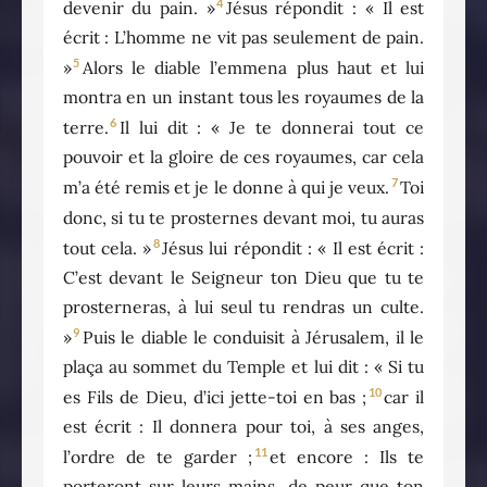
4
devenir du pain. »
Jésus répondit : « Il est
écrit : L’homme ne vit pas seulement de pain.
5
»
Alors le diable l’emmena plus haut et lui
montra en un instant tous les royaumes de la
6
terre.
Il lui dit : « Je te donnerai tout ce
pouvoir et la gloire de ces royaumes, car cela
7
m’a été remis et je le donne à qui je veux.
Toi
donc, si tu te prosternes devant moi, tu auras
8
tout cela. »
Jésus lui répondit : « Il est écrit :
C’est devant le Seigneur ton Dieu que tu te
prosterneras, à lui seul tu rendras un culte.
9
»
Puis le diable le conduisit à Jérusalem, il le
plaça au sommet du Temple et lui dit : « Si tu
10
es Fils de Dieu, d’ici jette-toi en bas ;
car il
est écrit : Il donnera pour toi, à ses anges,
11
l’ordre de te garder ;
et encore : Ils te
porteront sur leurs mains, de peur que ton