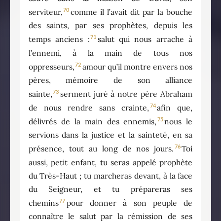
70
serviteur,
comme il l’avait dit par la bouche
des saints, par ses prophètes, depuis les
71
temps anciens :
salut qui nous arrache à
l’ennemi, à la main de tous nos
72
oppresseurs,
amour qu’il montre envers nos
pères, mémoire de son alliance
73
sainte,
serment juré à notre père Abraham
74
de nous rendre sans crainte,
afin que,
75
délivrés de la main des ennemis,
nous le
servions dans la justice et la sainteté, en sa
76
présence, tout au long de nos jours.
Toi
aussi, petit enfant, tu seras appelé prophète
du Très-Haut ; tu marcheras devant, à la face
du Seigneur, et tu prépareras ses
77
chemins
pour donner à son peuple de
connaître le salut par la rémission de ses