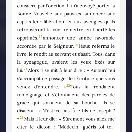
consacré par l’onction. Il m’a envoyé porter la
Bonne Nouvelle aux pauvres, annoncer aux
captifs leur libération, et aux aveugles qu’ils
retrouveront la vue, remettre en liberté les
19
opprimés,
annoncer une année favorable
20
accordée par le Seigneur.
Jésus referma le
livre, le rendit au servant et s’assit. Tous, dans
la synagogue, avaient les yeux fixés sur
21
lui.
Alors il se mit à leur dire : « Aujourd’hui
s’accomplit ce passage de l’Écriture que vous
22
venez d’entendre. »
Tous lui rendaient
témoignage et s’étonnaient des paroles de
grâce qui sortaient de sa bouche. Ils se
disaient : « N’est-ce pas là le fils de Joseph ?
23
»
Mais il leur dit : « Sûrement vous allez me
citer le dicton : “Médecin, guéris-toi toi-