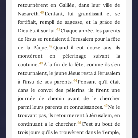
retournèrent en Galilée, dans leur ville de
40
Nazareth.
L’enfant, lui, grandissait et se
fortifiait, rempli de sagesse, et la grâce de
41
Dieu était sur lui.
Chaque année, les parents
de Jésus se rendaient à Jérusalem pour la fête
42
de la Pâque.
Quand il eut douze ans, ils
montèrent en pèlerinage suivant la
43
coutume.
À la fin de la fête, comme ils s’en
retournaient, le jeune Jésus resta à Jérusalem
44
à l’insu de ses parents.
Pensant qu’il était
dans le convoi des pèlerins, ils firent une
journée de chemin avant de le chercher
45
parmi leurs parents et connaissances.
Ne le
trouvant pas, ils retournèrent à Jérusalem, en
46
continuant à le chercher.
C’est au bout de
trois jours qu’ils le trouvèrent dans le Temple,