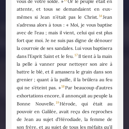
vous de votre solde. »
Or le peuple était en
attente, et tous se demandaient en eux-
16
mêmes si Jean n’était pas le Christ.
Jean
s’adressa alors à tous : « Moi, je vous baptise
avec de l’eau ; mais il vient, celui qui est plus
fort que moi. Je ne suis pas digne de dénouer
la courroie de ses sandales. Lui vous baptisera
17
dans l’Esprit Saint et le feu.
Il tient à la main
la pelle à vanner pour nettoyer son aire à
battre le blé, et il amassera le grain dans son
grenier ; quant à la paille, il la brûlera au feu
18
qui ne s’éteint pas. »
Par beaucoup d’autres
exhortations encore, il annonçait au peuple la
19
Bonne Nouvelle.
Hérode, qui était au
pouvoir en Galilée, avait reçu des reproches
de Jean au sujet d’Hérodiade, la femme de
son frère, et au sujet de tous les méfaits qu’il