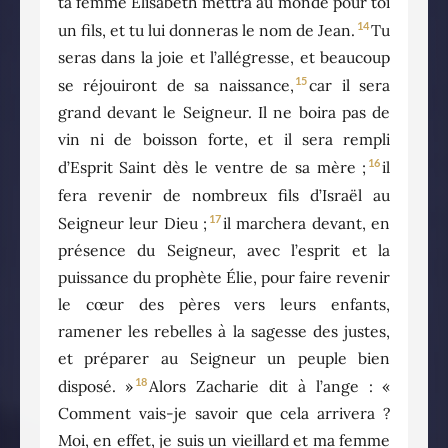
ta femme Élisabeth mettra au monde pour toi
14
un fils, et tu lui donneras le nom de Jean.
Tu
seras dans la joie et l’allégresse, et beaucoup
15
se réjouiront de sa naissance,
car il sera
grand devant le Seigneur. Il ne boira pas de
vin ni de boisson forte, et il sera rempli
16
d’Esprit Saint dès le ventre de sa mère ;
il
fera revenir de nombreux fils d’Israël au
17
Seigneur leur Dieu ;
il marchera devant, en
présence du Seigneur, avec l’esprit et la
puissance du prophète Élie, pour faire revenir
le cœur des pères vers leurs enfants,
ramener les rebelles à la sagesse des justes,
et préparer au Seigneur un peuple bien
18
disposé. »
Alors Zacharie dit à l’ange : «
Comment vais-je savoir que cela arrivera ?
Moi, en effet, je suis un vieillard et ma femme