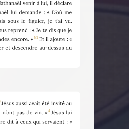
athanaël venir à lui, il déclare
naël lui demande : « D’où me
 sous le figuier, je t’ai vu.
sus reprend : « Je te dis que je
51
andes encore. »
Et il ajoute : «
nter et descendre au-dessus du
2
Jésus aussi avait été invité au
4
 n’ont pas de vin. »
Jésus lui
e dit à ceux qui servaient : «