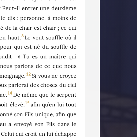
? Peut-il entrer une deuxième
 le dis : personne, à moins de
é de la chair est chair ; ce qui
8
’en haut.
Le vent souffle où il
si pour qui est né du souffle de
ondit : « Tu es un maître qui
: nous parlons de ce que nous
12
émoignage.
Si vous ne croyez
us parlerai des choses du ciel
14
me.
De même que le serpent
15
oit élevé,
afin qu’en lui tout
onné son Fils unique, afin que
eu a envoyé son Fils dans le
8
Celui qui croit en lui échappe