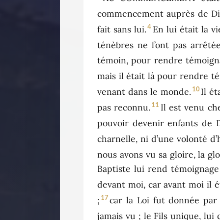
commencement auprès de Di
4
fait sans lui.
En lui était la v
ténèbres ne l’ont pas arrêtée
témoin, pour rendre témoignag
mais il était là pour rendre 
10
venant dans le monde.
Il é
11
pas reconnu.
Il est venu che
pouvoir devenir enfants de 
charnelle, ni d’une volonté d
nous avons vu sa gloire, la gl
Baptiste lui rend témoignage 
devant moi, car avant moi il ét
17
;
car la Loi fut donnée par 
jamais vu ; le Fils unique, lui 