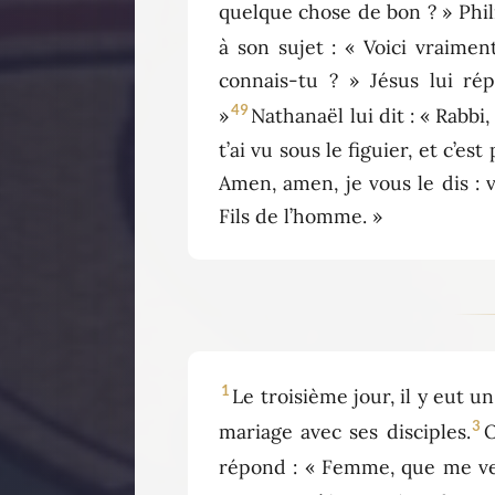
quelque chose de bon ? » Phili
à son sujet : « Voici vraiment
connais-tu ? » Jésus lui rép
49
»
Nathanaël lui dit : « Rabbi, c
t’ai vu sous le figuier, et c’e
Amen, amen, je vous le dis : 
Fils de l’homme. »
1
Le troisième jour, il y eut u
3
mariage avec ses disciples.
O
répond : « Femme, que me ve