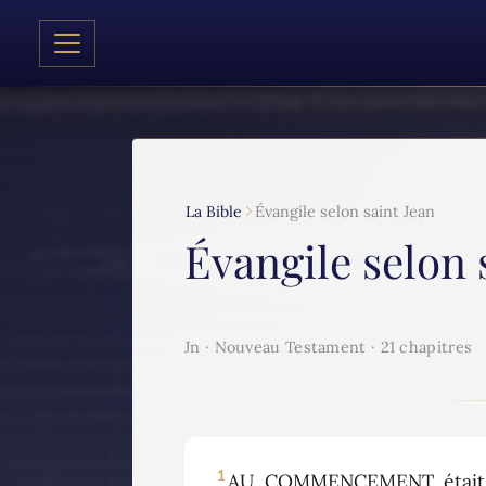
La Bible
Évangile selon saint Jean
Évangile selon 
Jn · Nouveau Testament · 21 chapitres
1
AU COMMENCEMENT était le 