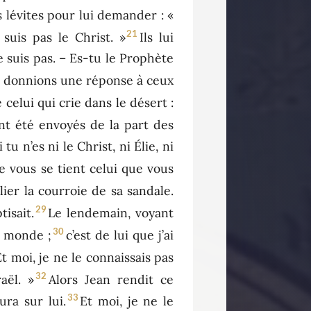
 lévites pour lui demander : «
21
suis pas le Christ. »
Ils lui
le suis pas. – Es-tu le Prophète
ous donnions une réponse à ceux
e celui qui crie dans le désert :
ent été envoyés de la part des
u n’es ni le Christ, ni Élie, ni
de vous se tient celui que vous
lier la courroie de sa sandale.
29
tisait.
Le lendemain, voyant
30
u monde ;
c’est de lui que j’ai
Et moi, je ne le connaissais pas
32
aël. »
Alors Jean rendit ce
33
ra sur lui.
Et moi, je ne le