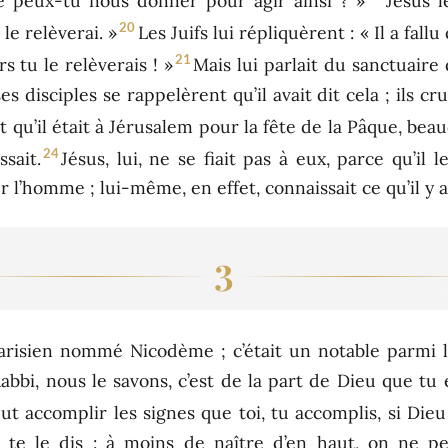
gne peux-tu nous donner pour agir ainsi ? »
Jésus l
20
 le relèverai. »
Les Juifs lui répliquèrent : « Il a fal
21
rs tu le relèverais ! »
Mais lui parlait du sanctuaire
es disciples se rappelèrent qu’il avait dit cela ; ils cr
 qu’il était à Jérusalem pour la fête de la Pâque, bea
24
sait.
Jésus, lui, ne se fiait pas à eux, parce qu’il l
 l’homme ; lui-même, en effet, connaissait ce qu’il y 
3
risien nommé Nicodème ; c’était un notable parmi le
« Rabbi, nous le savons, c’est de la part de Dieu que
 accomplir les signes que toi, tu accomplis, si Dieu 
 te le dis : à moins de naître d’en haut, on ne p