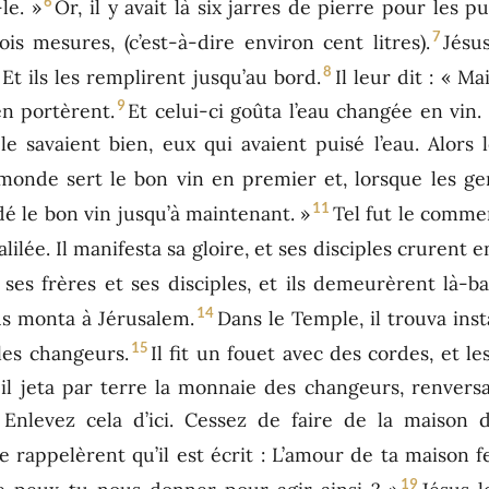
6
le. »
Or, il y avait là six jarres de pierre pour les pu
7
s mesures, (c’est-à-dire environ cent litres).
Jésu
8
 Et ils les remplirent jusqu’au bord.
Il leur dit : « M
9
en portèrent.
Et celui-ci goûta l’eau changée en vin. 
le savaient bien, eux qui avaient puisé l’eau. Alors
e monde sert le bon vin en premier et, lorsque les g
11
dé le bon vin jusqu’à maintenant. »
Tel fut le comme
lilée. Il manifesta sa gloire, et ses disciples crurent en
es frères et ses disciples, et ils demeurèrent là-ba
14
us monta à Jérusalem.
Dans le Temple, il trouva ins
15
les changeurs.
Il fit un fouet avec des cordes, et l
 il jeta par terre la monnaie des changeurs, renvers
Enlevez cela d’ici. Cessez de faire de la maiso
se rappelèrent qu’il est écrit : L’amour de ta maison
19