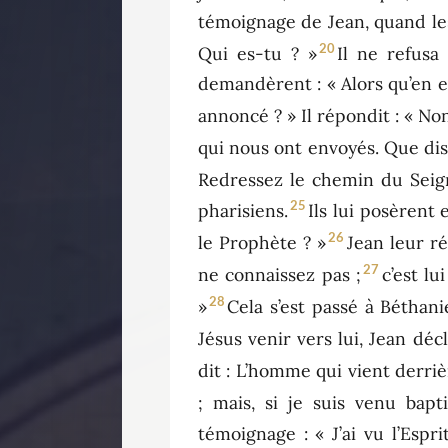
témoignage de Jean, quand les
20
Qui es-tu ? »
Il ne refusa
demandèrent : « Alors qu’en est
annoncé ? » Il répondit : « Non
qui nous ont envoyés. Que di
Redressez le chemin du Seign
25
pharisiens.
Ils lui posèrent 
26
le Prophète ? »
Jean leur ré
27
ne connaissez pas ;
c’est lu
28
»
Cela s’est passé à Béthanie
Jésus venir vers lui, Jean déc
dit : L’homme qui vient derriè
; mais, si je suis venu bapti
témoignage : « J’ai vu l’Esp