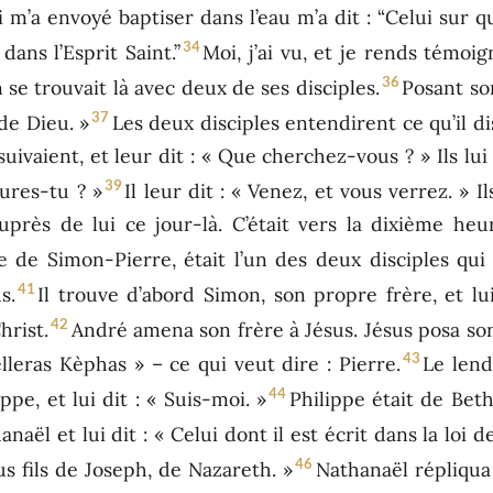
i m’a envoyé baptiser dans l’eau m’a dit : “Celui sur q
34
dans l’Esprit Saint.”
Moi, j’ai vu, et je rends témoign
36
se trouvait là avec deux de ses disciples.
Posant son
37
 de Dieu. »
Les deux disciples entendirent ce qu’il disa
 suivaient, et leur dit : « Que cherchez-vous ? » Ils lu
39
ures-tu ? »
Il leur dit : « Venez, et vous verrez. » Il
auprès de lui ce jour-là. C’était vers la dixième he
re de Simon-Pierre, était l’un des deux disciples qu
41
s.
Il trouve d’abord Simon, son propre frère, et lu
42
hrist.
André amena son frère à Jésus. Jésus posa son 
43
elleras Kèphas » – ce qui veut dire : Pierre.
Le lend
44
ppe, et lui dit : « Suis-moi. »
Philippe était de Beth
naël et lui dit : « Celui dont il est écrit dans la loi 
46
sus fils de Joseph, de Nazareth. »
Nathanaël répliqua 