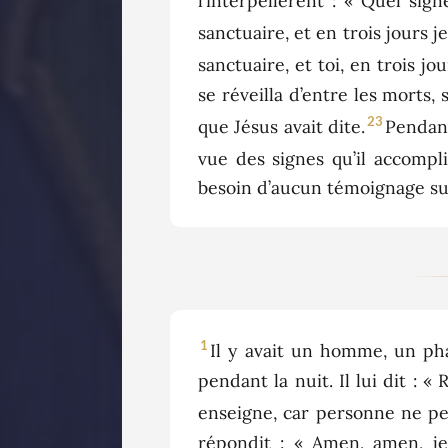
l’interpellèrent : « Quel si
sanctuaire, et en trois jours je
sanctuaire, et toi, en trois jou
se réveilla d’entre les morts, s
23
que Jésus avait dite.
Pendant
vue des signes qu’il accomplis
besoin d’aucun témoignage sur
1
Il y avait un homme, un pha
pendant la nuit. Il lui dit : 
enseigne, car personne ne peut
répondit : « Amen, amen, je