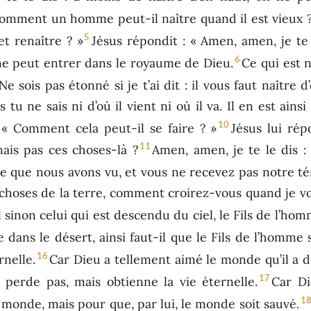
Comment un homme peut-il naître quand il est vieux 
5
et renaître ? »
Jésus répondit : « Amen, amen, je te
6
, ne peut entrer dans le royaume de Dieu.
Ce qui est n
Ne sois pas étonné si je t’ai dit : il vous faut naître d
 tu ne sais ni d’où il vient ni où il va. Il en est ain
10
 « Comment cela peut-il se faire ? »
Jésus lui rép
11
nais pas ces choses-là ?
Amen, amen, je te le dis 
e que nous avons vu, et vous ne recevez pas notre t
 choses de la terre, comment croirez-vous quand je vo
 sinon celui qui est descendu du ciel, le Fils de l’hom
dans le désert, ainsi faut-il que le Fils de l’homme s
16
rnelle.
Car Dieu a tellement aimé le monde qu’il a d
17
 perde pas, mais obtienne la vie éternelle.
Car Di
1
monde, mais pour que, par lui, le monde soit sauvé.