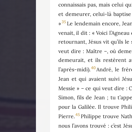
connaissais pas, mais celui qu
et demeurer, celui-là baptise 
35
»
Le lendemain encore, Jean 
venait, il dit : « Voici l’Agneau
retournant, Jésus vit qu’ils le
veut dire : Maître –, où deme
demeurait, et ils restèrent 
40
l’après-midi).
André, le frè
Jean et qui avaient suivi Jésu
Messie » – ce qui veut dire : C
Simon, fils de Jean ; tu t’app
pour la Galilée. Il trouve Phili
45
Pierre.
Philippe trouve Natha
nous l’avons trouvé : c’est Jé