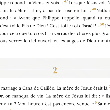
47
ppe répond : « Viens, et vois. »
Lorsque Jésus voit N
48
 un Israélite : il n’y a pas de ruse en lui. »
Natha
ond : « Avant que Philippe t’appelle, quand tu étais
50
’est toi le Fils de Dieu ! C’est toi le roi d’Israël ! »
Jé
st pour cela que tu crois ! Tu verras des choses plus gr
vous verrez le ciel ouvert, et les anges de Dieu mo
2
n mariage à Cana de Galilée. La mère de Jésus était là.
r, on manqua de vin. La mère de Jésus lui dit : « Ils
5
ux-tu ? Mon heure n’est pas encore venue. »
Sa mèr