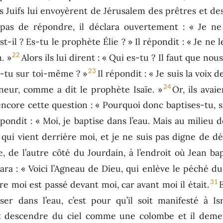
 Juifs lui envoyèrent de Jérusalem des prêtres et des
 pas de répondre, il déclara ouvertement : « Je ne 
-il ? Es-tu le prophète Élie ? » Il répondit : « Je ne 
22
. »
Alors ils lui dirent : « Qui es-tu ? Il faut que n
23
s-tu sur toi-même ? »
Il répondit : « Je suis la voix d
24
eur, comme a dit le prophète Isaïe. »
Or, ils avai
encore cette question : « Pourquoi donc baptises-tu, si t
pondit : « Moi, je baptise dans l’eau. Mais au milieu 
i qui vient derrière moi, et je ne suis pas digne de dé
, de l’autre côté du Jourdain, à l’endroit où Jean bap
lara : « Voici l’Agneau de Dieu, qui enlève le péché d
31
re moi est passé devant moi, car avant moi il était.
ser dans l’eau, c’est pour qu’il soit manifesté à Isr
rit descendre du ciel comme une colombe et il demeu