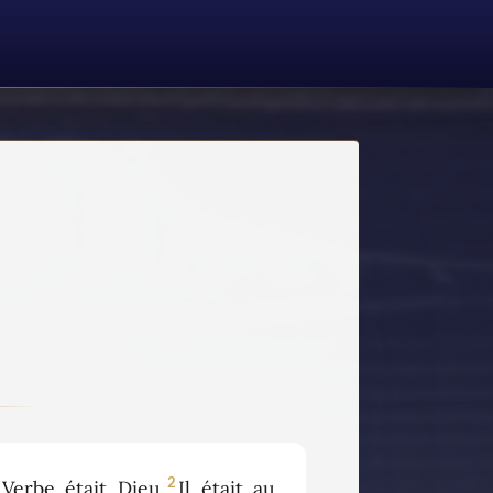
2
erbe était Dieu.
Il était au