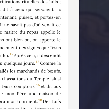
rifications rituelles des Juifs ;
s dit à ceux qui servaient : «
aintenant, puisez, et portez-en
Il ne savait pas d’où venait ce
 le maître du repas appelle le
ens ont bien bu, on apporte le
ncement des signes que Jésus
12
 lui.
Après cela, il descendit
13
s quelques jours.
Comme la
tallés les marchands de bœufs,
es chassa tous du Temple, ainsi
16
a leurs comptoirs,
et dit aux
n de mon Père une maison de
18
 fera mon tourment.
Des Juifs