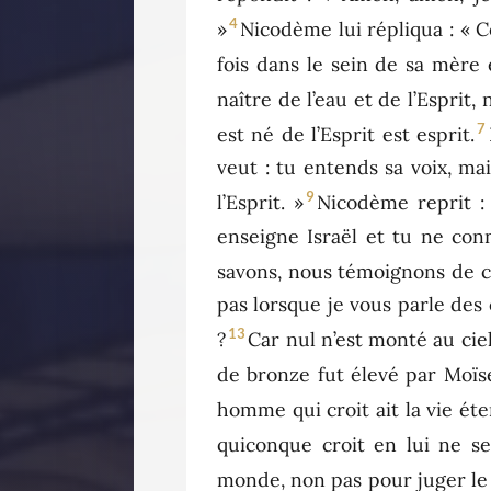
4
»
Nicodème lui répliqua : « 
fois dans le sein de sa mère 
naître de l’eau et de l’Esprit
7
est né de l’Esprit est esprit.
veut : tu entends sa voix, mais
9
l’Esprit. »
Nicodème reprit :
enseigne Israël et tu ne con
savons, nous témoignons de c
pas lorsque je vous parle des
13
?
Car nul n’est monté au ciel
de bronze fut élevé par Moïse 
homme qui croit ait la vie éte
quiconque croit en lui ne se
monde, non pas pour juger le 