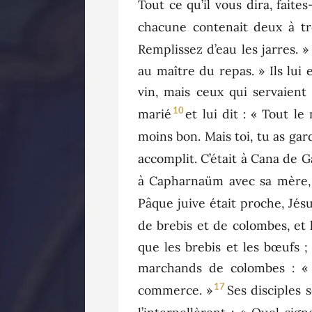
Tout ce qu’il vous dira, faites-
chacune contenait deux à troi
Remplissez d’eau les jarres. »
au maître du repas. » Ils lui 
vin, mais ceux qui servaient 
10
marié
et lui dit : « Tout l
moins bon. Mais toi, tu as gar
accomplit. C’était à Cana de Ga
à Capharnaüm avec sa mère, s
Pâque juive était proche, Jés
de brebis et de colombes, et 
que les brebis et les bœufs ;
marchands de colombes : « 
17
commerce. »
Ses disciples 