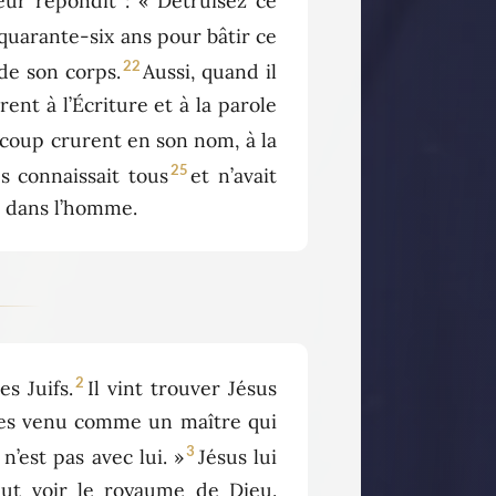
eur répondit : « Détruisez ce
lu quarante-six ans pour bâtir ce
22
 de son corps.
Aussi, quand il
urent à l’Écriture et à la parole
ucoup crurent en son nom, à la
25
es connaissait tous
et n’avait
a dans l’homme.
2
s Juifs.
Il vint trouver Jésus
 tu es venu comme un maître qui
3
n’est pas avec lui. »
Jésus lui
eut voir le royaume de Dieu.