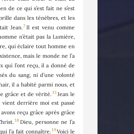
en de ce qui s’est fait ne s’est
brille dans les ténèbres, et les
7
ait Jean.
Il est venu comme
homme n’était pas la Lumière,
ère, qui éclaire tout homme en
existence, mais le monde ne l’a
x qui l’ont reçu, il a donné de
nés du sang, ni d’une volonté
chair, il a habité parmi nous, et
15
e grâce et de vérité.
Jean le
i vient derrière moi est passé
 avons reçu grâce après grâce
18
hrist.
Dieu, personne ne l’a
19
qui l’a fait connaître.
Voici le