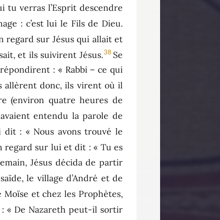
ui tu verras l’Esprit descendre
age : c’est lui le Fils de Dieu.
 regard sur Jésus qui allait et
38
it, et ils suivirent Jésus.
Se
i répondirent : « Rabbi – ce qui
s allèrent donc, ils virent où il
ure (environ quatre heures de
i avaient entendu la parole de
i dit : « Nous avons trouvé le
regard sur lui et dit : « Tu es
emain, Jésus décida de partir
saïde, le village d’André et de
de Moïse et chez les Prophètes,
: « De Nazareth peut-il sortir