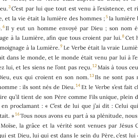
3
eu.
C’est par lui que tout est venu à l’existence, et ri
5
ie, et la vie était la lumière des hommes ;
la lumière 
6
.
Il y eut un homme envoyé par Dieu ; son nom ét
8
e à la Lumière, afin que tous croient par lui.
Cet 
9
témoignage à la Lumière.
Le Verbe était la vraie Lumi
tait dans le monde, et le monde était venu par lui à l’
12
z lui, et les siens ne l’ont pas reçu.
Mais à tous ceu
13
Dieu, eux qui croient en son nom.
Ils ne sont pas 
14
’homme : ils sont nés de Dieu.
Et le Verbe s’est fait 
oire qu’il tient de son Père comme Fils unique, plein d
en proclamant : « C’est de lui que j’ai dit : Celui qu
16
ait. »
Tous nous avons eu part à sa plénitude, nous
Moïse, la grâce et la vérité sont venues par Jésus C
qui est Dieu, lui qui est dans le sein du Père, c’est lui 