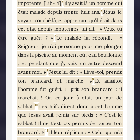
5
impotents. [ 3b- 4]
Il y avait là un homme qui
6
était malade depuis trente-huit ans.
Jésus, le
voyant couché là, et apprenant qu’il était dans
cet état depuis longtemps, lui dit : « Veux-tu
7
être guéri ? »
Le malade lui répondit : «
Seigneur, je n’ai personne pour me plonger
dans la piscine au moment où l’eau bouillonne
; et pendant que j’y vais, un autre descend
8
avant moi. »
Jésus lui dit : « Lève-toi, prends
9
ton brancard, et marche. »
Et aussitôt
l’homme fut guéri. Il prit son brancard : il
marchait ! Or, ce jour-là était un jour de
10
sabbat.
Les Juifs dirent donc à cet homme
que Jésus avait remis sur pieds : « C’est le
sabbat ! Il ne t’est pas permis de porter ton
11
brancard. »
Il leur répliqua : « Celui qui m’a