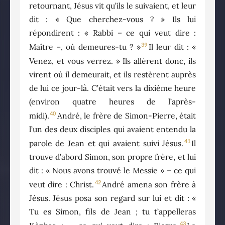
retournant, Jésus vit qu’ils le suivaient, et leur
dit : « Que cherchez-vous ? » Ils lui
répondirent : « Rabbi – ce qui veut dire :
39
Maître –, où demeures-tu ? »
Il leur dit : «
Venez, et vous verrez. » Ils allèrent donc, ils
virent où il demeurait, et ils restèrent auprès
de lui ce jour-là. C’était vers la dixième heure
(environ quatre heures de l’après-
40
midi).
André, le frère de Simon-Pierre, était
l’un des deux disciples qui avaient entendu la
41
parole de Jean et qui avaient suivi Jésus.
Il
trouve d’abord Simon, son propre frère, et lui
dit : « Nous avons trouvé le Messie » – ce qui
42
veut dire : Christ.
André amena son frère à
Jésus. Jésus posa son regard sur lui et dit : «
Tu es Simon, fils de Jean ; tu t’appelleras
43