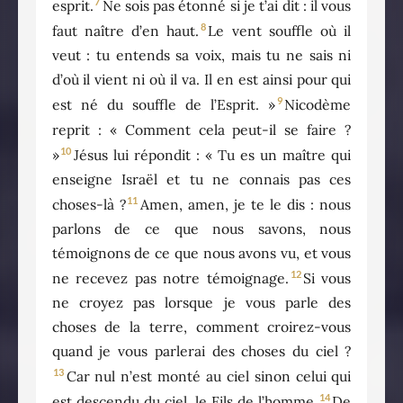
7
esprit.
Ne sois pas étonné si je t’ai dit : il vous
8
faut naître d’en haut.
Le vent souffle où il
veut : tu entends sa voix, mais tu ne sais ni
d’où il vient ni où il va. Il en est ainsi pour qui
9
est né du souffle de l’Esprit. »
Nicodème
reprit : « Comment cela peut-il se faire ?
10
»
Jésus lui répondit : « Tu es un maître qui
enseigne Israël et tu ne connais pas ces
11
choses-là ?
Amen, amen, je te le dis : nous
parlons de ce que nous savons, nous
témoignons de ce que nous avons vu, et vous
12
ne recevez pas notre témoignage.
Si vous
ne croyez pas lorsque je vous parle des
choses de la terre, comment croirez-vous
quand je vous parlerai des choses du ciel ?
13
Car nul n’est monté au ciel sinon celui qui
14
est descendu du ciel, le Fils de l’homme.
De