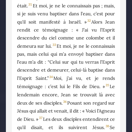
31
était.
Et moi, je ne le connaissais pas ; mais,
si je suis venu baptiser dans l’eau, c’est pour
32
qu’il soit manifesté à Israël. »
Alors Jean
rendit ce témoignage : « J’ai vu l’Esprit
descendre du ciel comme une colombe et il
33
demeura sur lui.
Et moi, je ne le connaissais
pas, mais celui qui m’a envoyé baptiser dans
l’eau m’a dit : “Celui sur qui tu verras l’Esprit
descendre et demeurer, celui-là baptise dans
34
l’Esprit Saint.”
Moi, j’ai vu, et je rends
35
témoignage : c’est lui le Fils de Dieu. »
Le
lendemain encore, Jean se trouvait là avec
36
deux de ses disciples.
Posant son regard sur
Jésus qui allait et venait, il dit : « Voici l’Agneau
37
de Dieu. »
Les deux disciples entendirent ce
38
qu’il disait, et ils suivirent Jésus.
Se