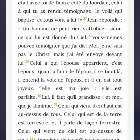
était avec toi de l’autre côté du Jourdain, celui
à qui tu as rendu témoignage, le voilà qui
27
baptise, et tous vont à lui ! »
Jean répondit :
« Un homme ne peut rien s’attribuer, sinon
28
ce qui lui est donné du Ciel.
Vous-mêmes
pouvez témoigner que j’ai dit : Moi, je ne suis
pas le Christ, mais j’ai été envoyé devant
29
lui.
Celui à qui l’épouse appartient, c’est
l’époux ; quant à l’ami de l’époux, il se tient là,
il entend la voix de l’époux, et il en est tout
joyeux. Telle est ma joie : elle est
30
parfaite.
Lui, il faut qu’il grandisse ; et moi,
31
que je diminue.
Celui qui vient d’en haut est
au-dessus de tous. Celui qui est de la terre
est terrestre, et il parle de façon terrestre.
Celui qui vient du ciel est au-dessus de
32
tous,
il témoigne de ce qu’il a vu et entendu,