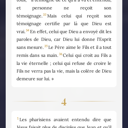
et personne ne reçoit son
33
témoignage.
Mais celui qui reçoit son
témoignage certifie par là que Dieu est
34
vrai.
En effet, celui que Dieu a envoyé dit les
paroles de Dieu, car Dieu lui donne l’Esprit
35
sans mesure.
Le Père aime le Fils et il a tout
36
remis dans sa main.
Celui qui croit au Fils a
la vie éternelle ; celui qui refuse de croire le
Fils ne verra pas la vie, mais la colère de Dieu
demeure sur lui. »
4
1
Les pharisiens avaient entendu dire que
Jésus faisait plus de disciples que Jean et qu’il