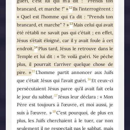
guéri, c’est lui qui m’a dit : “Prends ton
12
brancard, et marche !” »
Ils l’interrogèrent :
« Quel est l’homme qui t’a dit : “Prends ton
13
brancard, et marche” ? »
Mais celui qui avait
été rétabli ne savait pas qui c’était ; en effet,
Jésus s’était éloigné, car il y avait foule à cet
14
endroit.
Plus tard, Jésus le retrouve dans le
Temple et lui dit : « Te voilà guéri. Ne pèche
plus, il pourrait t’arriver quelque chose de
15
pire. »
L’homme partit annoncer aux Juifs
16
que c’était Jésus qui l’avait guéri.
Et ceux-ci
persécutaient Jésus parce qu’il avait fait cela
17
le jour du sabbat.
Jésus leur déclara : « Mon
Père est toujours à l’œuvre, et moi aussi, je
18
suis à l’œuvre. »
C’est pourquoi, de plus en
plus, les Juifs cherchaient à le tuer, car non
seulement il ne respectait pas le sabbat, mais