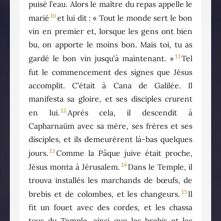
puisé l’eau. Alors le maître du repas appelle le
10
marié
et lui dit : « Tout le monde sert le bon
vin en premier et, lorsque les gens ont bien
bu, on apporte le moins bon. Mais toi, tu as
11
gardé le bon vin jusqu’à maintenant. »
Tel
fut le commencement des signes que Jésus
accomplit. C’était à Cana de Galilée. Il
manifesta sa gloire, et ses disciples crurent
12
en lui.
Après cela, il descendit à
Capharnaüm avec sa mère, ses frères et ses
disciples, et ils demeurèrent là-bas quelques
13
jours.
Comme la Pâque juive était proche,
14
Jésus monta à Jérusalem.
Dans le Temple, il
trouva installés les marchands de bœufs, de
15
brebis et de colombes, et les changeurs.
Il
fit un fouet avec des cordes, et les chassa
tous du Temple, ainsi que les brebis et les