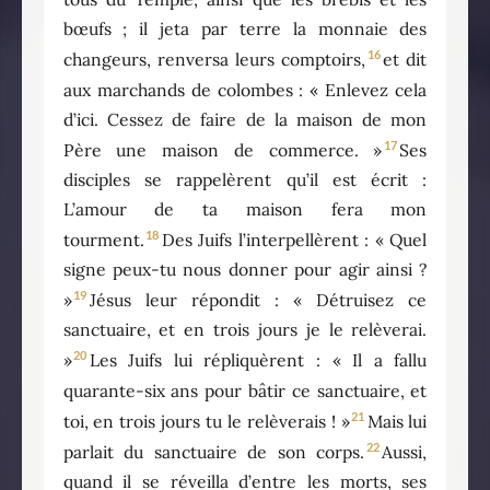
bœufs ; il jeta par terre la monnaie des
16
changeurs, renversa leurs comptoirs,
et dit
aux marchands de colombes : « Enlevez cela
d’ici. Cessez de faire de la maison de mon
17
Père une maison de commerce. »
Ses
disciples se rappelèrent qu’il est écrit :
L’amour de ta maison fera mon
18
tourment.
Des Juifs l’interpellèrent : « Quel
signe peux-tu nous donner pour agir ainsi ?
19
»
Jésus leur répondit : « Détruisez ce
sanctuaire, et en trois jours je le relèverai.
20
»
Les Juifs lui répliquèrent : « Il a fallu
quarante-six ans pour bâtir ce sanctuaire, et
21
toi, en trois jours tu le relèverais ! »
Mais lui
22
parlait du sanctuaire de son corps.
Aussi,
quand il se réveilla d’entre les morts, ses