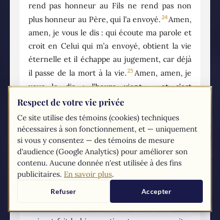
rend pas honneur au Fils ne rend pas non
24
plus honneur au Père, qui l’a envoyé.
Amen,
amen, je vous le dis : qui écoute ma parole et
croit en Celui qui m’a envoyé, obtient la vie
éternelle et il échappe au jugement, car déjà
25
il passe de la mort à la vie.
Amen, amen, je
vous le dis : l’heure vient – et c’est
maintenant – où les morts entendront la voix
Respect de votre vie privée
du Fils de Dieu, et ceux qui l’auront entendue
Ce site utilise des témoins (cookies) techniques
26
vivront.
Comme le Père, en effet, a la vie en
nécessaires à son fonctionnement, et — uniquement
lui-même, ainsi a-t-il donné au Fils d’avoir, lui
si vous y consentez — des témoins de mesure
d'audience (Google Analytics) pour améliorer son
27
aussi, la vie en lui-même ;
et il lui a donné
contenu. Aucune donnée n'est utilisée à des fins
pouvoir d’exercer le jugement, parce qu’il est
publicitaires.
En savoir plus
.
28
le Fils de l’homme.
Ne soyez pas étonnés ;
Refuser
Accepter
l’heure vient où tous ceux qui sont dans les
29
tombeaux entendront sa voix ;
alors, ceux