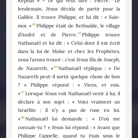
Kèphas » – ce qui veut dire : Pierre.
Le
lendemain, Jésus décida de partir pour la
Galilée. Il trouve Philippe, et lui dit : « Suis-
44
moi. »
Philippe était de Bethsaïde, le village
45
d’André et de Pierre.
Philippe trouve
Nathanaël et lui dit : « Celui dont il est écrit
dans la loi de Moïse et chez les Prophètes,
nous l’avons trouvé : c’est Jésus fils de Joseph,
46
de Nazareth. »
Nathanaël répliqua : « De
Nazareth peut-il sortir quelque chose de bon
? » Philippe répond : « Viens, et vois.
47
»
Lorsque Jésus voit Nathanaël venir à lui, il
déclare à son sujet : « Voici vraiment un
Israélite : il n’y a pas de ruse en lui.
48
»
Nathanaël lui demande : « D’où me
connais-tu ? » Jésus lui répond : « Avant que
Philippe t’appelle, quand tu étais sous le