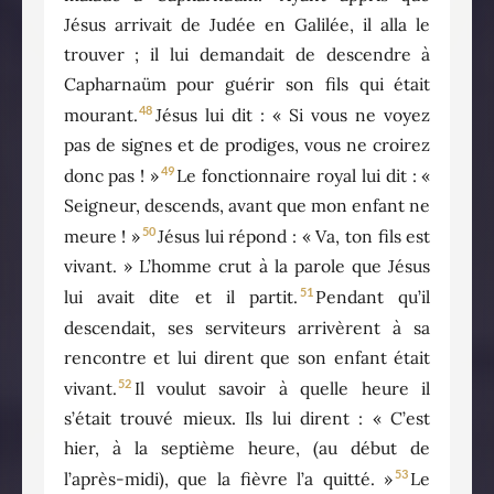
Jésus arrivait de Judée en Galilée, il alla le
trouver ; il lui demandait de descendre à
Capharnaüm pour guérir son fils qui était
48
mourant.
Jésus lui dit : « Si vous ne voyez
pas de signes et de prodiges, vous ne croirez
49
donc pas ! »
Le fonctionnaire royal lui dit : «
Seigneur, descends, avant que mon enfant ne
50
meure ! »
Jésus lui répond : « Va, ton fils est
vivant. » L’homme crut à la parole que Jésus
51
lui avait dite et il partit.
Pendant qu’il
descendait, ses serviteurs arrivèrent à sa
rencontre et lui dirent que son enfant était
52
vivant.
Il voulut savoir à quelle heure il
s’était trouvé mieux. Ils lui dirent : « C’est
hier, à la septième heure, (au début de
53
l’après-midi), que la fièvre l’a quitté. »
Le