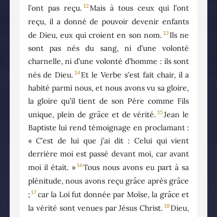
12
l’ont pas reçu.
Mais à tous ceux qui l’ont
reçu, il a donné de pouvoir devenir enfants
13
de Dieu, eux qui croient en son nom.
Ils ne
sont pas nés du sang, ni d’une volonté
charnelle, ni d’une volonté d’homme : ils sont
14
nés de Dieu.
Et le Verbe s’est fait chair, il a
habité parmi nous, et nous avons vu sa gloire,
la gloire qu’il tient de son Père comme Fils
15
unique, plein de grâce et de vérité.
Jean le
Baptiste lui rend témoignage en proclamant :
« C’est de lui que j’ai dit : Celui qui vient
derrière moi est passé devant moi, car avant
16
moi il était. »
Tous nous avons eu part à sa
plénitude, nous avons reçu grâce après grâce
17
;
car la Loi fut donnée par Moïse, la grâce et
18
la vérité sont venues par Jésus Christ.
Dieu,