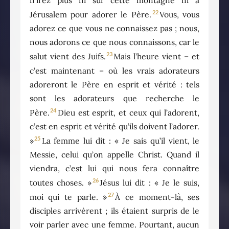
n’irez plus ni sur cette montagne ni à
22
Jérusalem pour adorer le Père.
Vous, vous
adorez ce que vous ne connaissez pas ; nous,
nous adorons ce que nous connaissons, car le
23
salut vient des Juifs.
Mais l’heure vient – et
c’est maintenant – où les vrais adorateurs
adoreront le Père en esprit et vérité : tels
sont les adorateurs que recherche le
24
Père.
Dieu est esprit, et ceux qui l’adorent,
c’est en esprit et vérité qu’ils doivent l’adorer.
25
»
La femme lui dit : « Je sais qu’il vient, le
Messie, celui qu’on appelle Christ. Quand il
viendra, c’est lui qui nous fera connaître
26
toutes choses. »
Jésus lui dit : « Je le suis,
27
moi qui te parle. »
À ce moment-là, ses
disciples arrivèrent ; ils étaient surpris de le
voir parler avec une femme. Pourtant, aucun