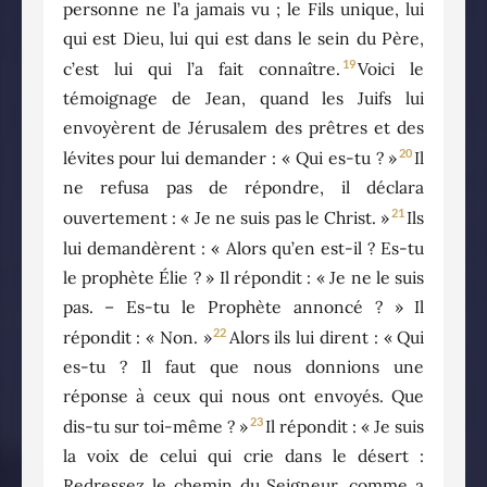
personne ne l’a jamais vu ; le Fils unique, lui
qui est Dieu, lui qui est dans le sein du Père,
19
c’est lui qui l’a fait connaître.
Voici le
témoignage de Jean, quand les Juifs lui
envoyèrent de Jérusalem des prêtres et des
20
lévites pour lui demander : « Qui es-tu ? »
Il
ne refusa pas de répondre, il déclara
21
ouvertement : « Je ne suis pas le Christ. »
Ils
lui demandèrent : « Alors qu’en est-il ? Es-tu
le prophète Élie ? » Il répondit : « Je ne le suis
pas. – Es-tu le Prophète annoncé ? » Il
22
répondit : « Non. »
Alors ils lui dirent : « Qui
es-tu ? Il faut que nous donnions une
réponse à ceux qui nous ont envoyés. Que
23
dis-tu sur toi-même ? »
Il répondit : « Je suis
la voix de celui qui crie dans le désert :
Redressez le chemin du Seigneur, comme a