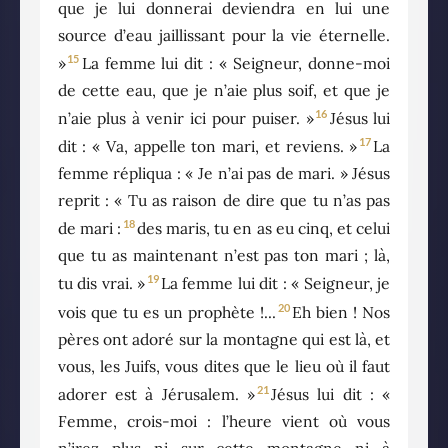
que je lui donnerai deviendra en lui une
source d’eau jaillissant pour la vie éternelle.
15
»
La femme lui dit : « Seigneur, donne-moi
de cette eau, que je n’aie plus soif, et que je
16
n’aie plus à venir ici pour puiser. »
Jésus lui
17
dit : « Va, appelle ton mari, et reviens. »
La
femme répliqua : « Je n’ai pas de mari. » Jésus
reprit : « Tu as raison de dire que tu n’as pas
18
de mari :
des maris, tu en as eu cinq, et celui
que tu as maintenant n’est pas ton mari ; là,
19
tu dis vrai. »
La femme lui dit : « Seigneur, je
20
vois que tu es un prophète !...
Eh bien ! Nos
pères ont adoré sur la montagne qui est là, et
vous, les Juifs, vous dites que le lieu où il faut
21
adorer est à Jérusalem. »
Jésus lui dit : «
Femme, crois-moi : l’heure vient où vous