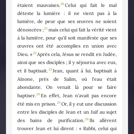
20
étaient mauvaises.
Celui qui fait le mal
déteste la lumière : il ne vient pas à la
lumière, de peur que ses œuvres ne soient
21
dénoncées ;
mais celui qui fait la vérité vient
à la lumière, pour qu’il soit manifeste que ses
œuvres ont été accomplies en union avec
22
Dieu. »
Après cela, Jésus se rendit en Judée,
ainsi que ses disciples ; il y séjourna avec eux,
23
et il baptisait.
Jean, quant à lui, baptisait à
Aïnone, près de Salim, où l’eau était
abondante. On venait là pour se faire
24
baptiser.
En effet, Jean n’avait pas encore
25
été mis en prison.
Or, il y eut une discussion
entre les disciples de Jean et un Juif au sujet
26
des bains de purification.
Ils allèrent
trouver Jean et lui dirent : « Rabbi, celui qui