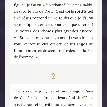
49
figuier, je t’ai vu. »
Nathanaël lui dit : « Rabbi,
c’est toi le Fils de Dieu ! C’est toi le roi d’Israël
50
! »
Jésus reprend : « Je te dis que je t’ai vu
sous le figuier, et c’est pour cela que tu crois !
Tu verras des choses plus grandes encore.
51
»
Et il ajoute : « Amen, amen, je vous le dis :
vous verrez le ciel ouvert, et les anges de
Dieu monter et descendre au-dessus du Fils
de l’homme. »
2
1
Le troisième jour, il y eut un mariage à Cana
2
de Galilée. La mère de Jésus était là.
Jésus
aussi avait été invité au mariage avec ses