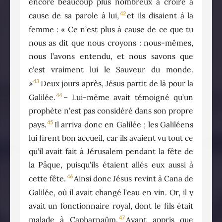
encore beaucoup plus nombreux à croire à
42
cause de sa parole à lui,
et ils disaient à la
femme : « Ce n’est plus à cause de ce que tu
nous as dit que nous croyons : nous-mêmes,
nous l’avons entendu, et nous savons que
c’est vraiment lui le Sauveur du monde.
43
»
Deux jours après, Jésus partit de là pour la
44
Galilée.
– Lui-même avait témoigné qu’un
prophète n’est pas considéré dans son propre
45
pays.
Il arriva donc en Galilée ; les Galiléens
lui firent bon accueil, car ils avaient vu tout ce
qu’il avait fait à Jérusalem pendant la fête de
la Pâque, puisqu’ils étaient allés eux aussi à
46
cette fête.
Ainsi donc Jésus revint à Cana de
Galilée, où il avait changé l’eau en vin. Or, il y
avait un fonctionnaire royal, dont le fils était
47
malade à Capharnaüm.
Ayant appris que