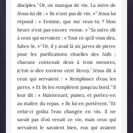
3
disciples.
Or, on manqua de vin. La mère de
4
Jésus lui dit : « Ils n’ont pas de vin. »
Jésus lui
répond : « Femme, que me veux-tu ? Mon
5
heure n’est pas encore venue. »
Sa mère dit
à ceux qui servaient : « Tout ce qu’il vous dira,
6
faites-le. »
Or, il y avait là six jarres de pierre
pour les purifications rituelles des Juifs ;
chacune contenait deux à trois mesures,
7
(c’est-à-dire environ cent litres).
Jésus dit à
ceux qui servaient : « Remplissez d’eau les
8
jarres. » Et ils les remplirent jusqu’au bord.
Il
leur dit : « Maintenant, puisez, et portez-en
9
au maître du repas. » Ils lui en portèrent.
Et
celui-ci goûta l’eau changée en vin. Il ne
savait pas d’où venait ce vin, mais ceux qui
servaient le savaient bien, eux qui avaient