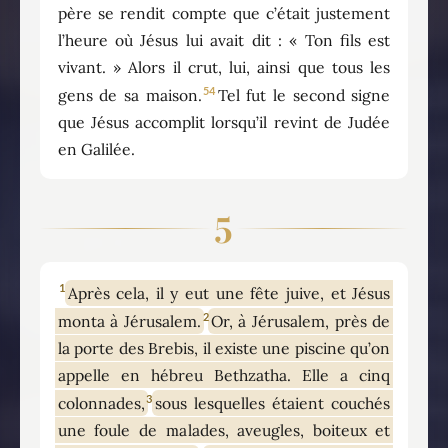
père se rendit compte que c’était justement
l’heure où Jésus lui avait dit : « Ton fils est
vivant. » Alors il crut, lui, ainsi que tous les
54
gens de sa maison.
Tel fut le second signe
que Jésus accomplit lorsqu’il revint de Judée
en Galilée.
5
1
Après cela, il y eut une fête juive, et Jésus
2
monta à Jérusalem.
Or, à Jérusalem, près de
la porte des Brebis, il existe une piscine qu’on
appelle en hébreu Bethzatha. Elle a cinq
3
colonnades,
sous lesquelles étaient couchés
une foule de malades, aveugles, boiteux et