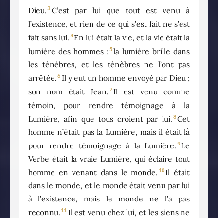
3
Dieu.
C’est par lui que tout est venu à
l’existence, et rien de ce qui s’est fait ne s’est
4
fait sans lui.
En lui était la vie, et la vie était la
5
lumière des hommes ;
la lumière brille dans
les ténèbres, et les ténèbres ne l’ont pas
6
arrêtée.
Il y eut un homme envoyé par Dieu ;
7
son nom était Jean.
Il est venu comme
témoin, pour rendre témoignage à la
8
Lumière, afin que tous croient par lui.
Cet
homme n’était pas la Lumière, mais il était là
9
pour rendre témoignage à la Lumière.
Le
Verbe était la vraie Lumière, qui éclaire tout
10
homme en venant dans le monde.
Il était
dans le monde, et le monde était venu par lui
à l’existence, mais le monde ne l’a pas
11
reconnu.
Il est venu chez lui, et les siens ne