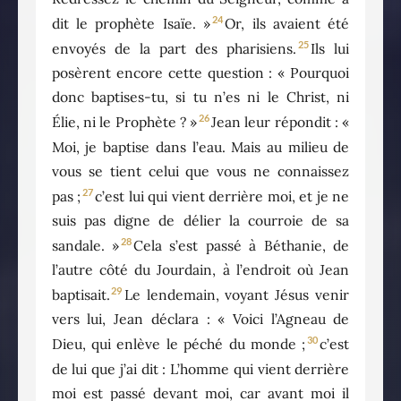
24
dit le prophète Isaïe. »
Or, ils avaient été
25
envoyés de la part des pharisiens.
Ils lui
posèrent encore cette question : « Pourquoi
donc baptises-tu, si tu n’es ni le Christ, ni
26
Élie, ni le Prophète ? »
Jean leur répondit : «
Moi, je baptise dans l’eau. Mais au milieu de
vous se tient celui que vous ne connaissez
27
pas ;
c’est lui qui vient derrière moi, et je ne
suis pas digne de délier la courroie de sa
28
sandale. »
Cela s’est passé à Béthanie, de
l’autre côté du Jourdain, à l’endroit où Jean
29
baptisait.
Le lendemain, voyant Jésus venir
vers lui, Jean déclara : « Voici l’Agneau de
30
Dieu, qui enlève le péché du monde ;
c’est
de lui que j’ai dit : L’homme qui vient derrière
moi est passé devant moi, car avant moi il