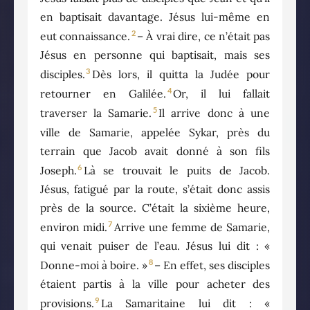
en baptisait davantage. Jésus lui-même en
2
eut connaissance.
– À vrai dire, ce n’était pas
Jésus en personne qui baptisait, mais ses
3
disciples.
Dès lors, il quitta la Judée pour
4
retourner en Galilée.
Or, il lui fallait
5
traverser la Samarie.
Il arrive donc à une
ville de Samarie, appelée Sykar, près du
terrain que Jacob avait donné à son fils
6
Joseph.
Là se trouvait le puits de Jacob.
Jésus, fatigué par la route, s’était donc assis
près de la source. C’était la sixième heure,
7
environ midi.
Arrive une femme de Samarie,
qui venait puiser de l’eau. Jésus lui dit : «
8
Donne-moi à boire. »
– En effet, ses disciples
étaient partis à la ville pour acheter des
9
provisions.
La Samaritaine lui dit : «