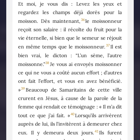
Et moi, je vous dis : Levez les yeux et
regardez les champs déjà dorés pour la
36
moisson. Dès maintenant,
le moissonneur
reçoit son salaire : il récolte du fruit pour la
vie éternelle, si bien que le semeur se réjouit
37
en même temps que le moissonneur.
Il est
bien vrai, le dicton : “L’un sème, l’autre
38
moissonne.”
Je vous ai envoyés moissonner
ce qui ne vous a coûté aucun effort ; d’autres
ont fait l’effort, et vous en avez bénéficié.
39
»
Beaucoup de Samaritains de cette ville
crurent en Jésus, à cause de la parole de la
femme qui rendait ce témoignage : « Il m’a dit
40
tout ce que j’ai fait. »
Lorsqu’ils arrivèrent
auprès de lui, ils l’invitèrent à demeurer chez
41
eux. Il y demeura deux jours.
Ils furent