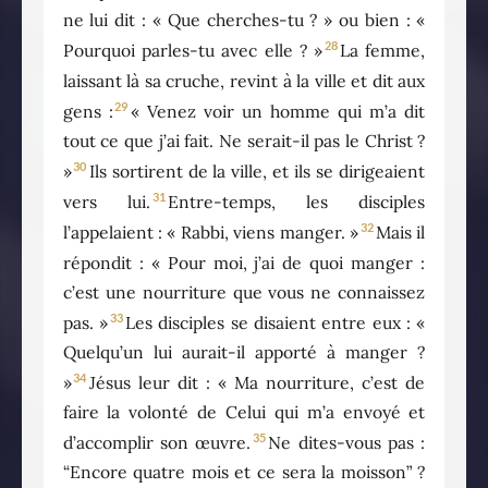
ne lui dit : « Que cherches-tu ? » ou bien : «
28
Pourquoi parles-tu avec elle ? »
La femme,
laissant là sa cruche, revint à la ville et dit aux
29
gens :
« Venez voir un homme qui m’a dit
tout ce que j’ai fait. Ne serait-il pas le Christ ?
30
»
Ils sortirent de la ville, et ils se dirigeaient
31
vers lui.
Entre-temps, les disciples
32
l’appelaient : « Rabbi, viens manger. »
Mais il
répondit : « Pour moi, j’ai de quoi manger :
c’est une nourriture que vous ne connaissez
33
pas. »
Les disciples se disaient entre eux : «
Quelqu’un lui aurait-il apporté à manger ?
34
»
Jésus leur dit : « Ma nourriture, c’est de
faire la volonté de Celui qui m’a envoyé et
35
d’accomplir son œuvre.
Ne dites-vous pas :
“Encore quatre mois et ce sera la moisson” ?