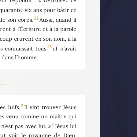
eur répondit : « Détruisez ce
lu quarante-six ans pour bâtir ce
22
 de son corps.
Aussi, quand il
urent à l’Écriture et à la parole
ucoup crurent en son nom, à la
25
es connaissait tous
et n’avait
a dans l’homme.
2
s Juifs.
Il vint trouver Jésus
 tu es venu comme un maître qui
3
n’est pas avec lui. »
Jésus lui
eut voir le royaume de Dieu.