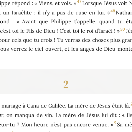
47
ppe répond : « Viens, et vois. »
Lorsque Jésus voit N
48
 un Israélite : il n’y a pas de ruse en lui. »
Natha
ond : « Avant que Philippe t’appelle, quand tu étais
50
’est toi le Fils de Dieu ! C’est toi le roi d’Israël ! »
Jé
st pour cela que tu crois ! Tu verras des choses plus gr
vous verrez le ciel ouvert, et les anges de Dieu mo
2
n mariage à Cana de Galilée. La mère de Jésus était là.
r, on manqua de vin. La mère de Jésus lui dit : « Ils
5
ux-tu ? Mon heure n’est pas encore venue. »
Sa mèr