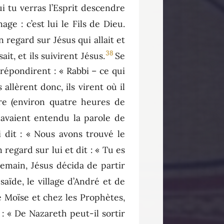
ui tu verras l’Esprit descendre
age : c’est lui le Fils de Dieu.
 regard sur Jésus qui allait et
38
it, et ils suivirent Jésus.
Se
i répondirent : « Rabbi – ce qui
s allèrent donc, ils virent où il
ure (environ quatre heures de
i avaient entendu la parole de
i dit : « Nous avons trouvé le
regard sur lui et dit : « Tu es
emain, Jésus décida de partir
saïde, le village d’André et de
de Moïse et chez les Prophètes,
: « De Nazareth peut-il sortir