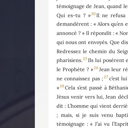
témoignage de Jean, quand les
20
Qui es-tu ? »
Il ne refusa
demandèrent : « Alors qu’en est
annoncé ? » Il répondit : « Non
qui nous ont envoyés. Que di
Redressez le chemin du Seign
25
pharisiens.
Ils lui posèrent 
26
le Prophète ? »
Jean leur ré
27
ne connaissez pas ;
c’est lu
28
»
Cela s’est passé à Béthanie
Jésus venir vers lui, Jean déc
dit : L’homme qui vient derriè
; mais, si je suis venu bapti
témoignage : « J’ai vu l’Esp