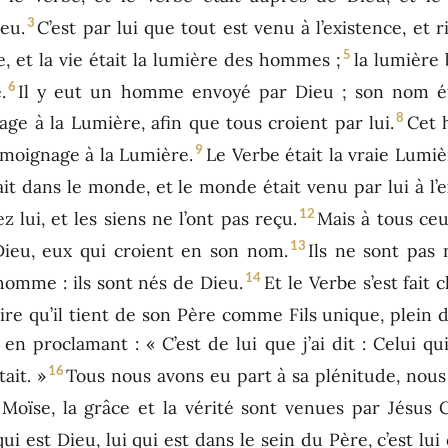
3
eu.
C’est par lui que tout est venu à l’existence, et ri
5
ie, et la vie était la lumière des hommes ;
la lumière 
6
.
Il y eut un homme envoyé par Dieu ; son nom ét
8
e à la Lumière, afin que tous croient par lui.
Cet 
9
témoignage à la Lumière.
Le Verbe était la vraie Lumi
tait dans le monde, et le monde était venu par lui à l’
12
z lui, et les siens ne l’ont pas reçu.
Mais à tous ceu
13
Dieu, eux qui croient en son nom.
Ils ne sont pas 
14
’homme : ils sont nés de Dieu.
Et le Verbe s’est fait 
oire qu’il tient de son Père comme Fils unique, plein d
en proclamant : « C’est de lui que j’ai dit : Celui qu
16
ait. »
Tous nous avons eu part à sa plénitude, nous
Moïse, la grâce et la vérité sont venues par Jésus C
qui est Dieu, lui qui est dans le sein du Père, c’est lui 