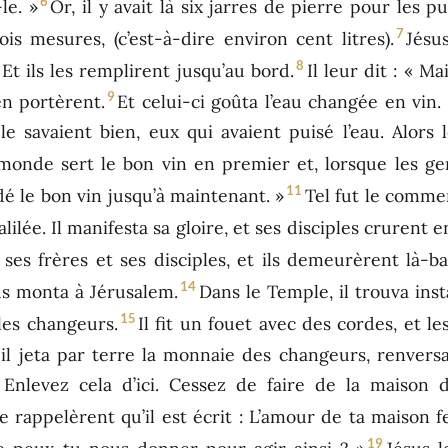
6
le. »
Or, il y avait là six jarres de pierre pour les pu
7
s mesures, (c’est-à-dire environ cent litres).
Jésu
8
 Et ils les remplirent jusqu’au bord.
Il leur dit : « M
9
en portèrent.
Et celui-ci goûta l’eau changée en vin. 
le savaient bien, eux qui avaient puisé l’eau. Alors
e monde sert le bon vin en premier et, lorsque les g
11
dé le bon vin jusqu’à maintenant. »
Tel fut le comme
lilée. Il manifesta sa gloire, et ses disciples crurent en
es frères et ses disciples, et ils demeurèrent là-ba
14
us monta à Jérusalem.
Dans le Temple, il trouva ins
15
les changeurs.
Il fit un fouet avec des cordes, et l
 il jeta par terre la monnaie des changeurs, renvers
Enlevez cela d’ici. Cessez de faire de la maiso
se rappelèrent qu’il est écrit : L’amour de ta maison
19