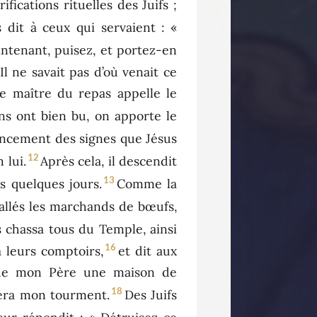
rifications rituelles des Juifs ;
s dit à ceux qui servaient : «
aintenant, puisez, et portez-en
Il ne savait pas d’où venait ce
 le maître du repas appelle le
ens ont bien bu, on apporte le
ncement des signes que Jésus
12
 lui.
Après cela, il descendit
13
s quelques jours.
Comme la
tallés les marchands de bœufs,
es chassa tous du Temple, ainsi
16
a leurs comptoirs,
et dit aux
n de mon Père une maison de
18
 fera mon tourment.
Des Juifs