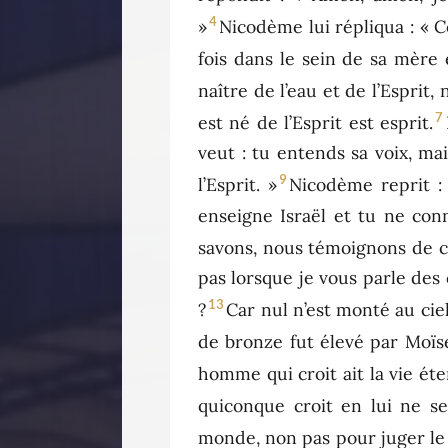
4
»
Nicodème lui répliqua : « 
fois dans le sein de sa mère 
naître de l’eau et de l’Esprit
7
est né de l’Esprit est esprit.
veut : tu entends sa voix, mais
9
l’Esprit. »
Nicodème reprit :
enseigne Israël et tu ne con
savons, nous témoignons de c
pas lorsque je vous parle des
13
?
Car nul n’est monté au ciel
de bronze fut élevé par Moïse 
homme qui croit ait la vie éte
quiconque croit en lui ne se
monde, non pas pour juger le 