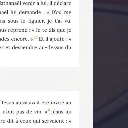
athanaël venir à lui, il déclare
naël lui demande : « D’où me
 sous le figuier, je t’ai vu.
sus reprend : « Je te dis que je
51
andes encore. »
Et il ajoute : «
nter et descendre au-dessus du
2
Jésus aussi avait été invité au
4
 n’ont pas de vin. »
Jésus lui
e dit à ceux qui servaient : «