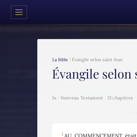
La Bible
Évangile selon saint Jean
Évangile selon 
Jn · Nouveau Testament · 21 chapitres
1
AU COMMENCEMENT était le 