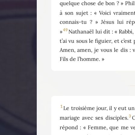
quelque chose de bon ? » Phili
à son sujet : « Voici vraiment
connais-tu ? » Jésus lui rép
49
»
Nathanaël lui dit : « Rabbi, c
t’ai vu sous le figuier, et c’e
Amen, amen, je vous le dis : 
Fils de l’homme. »
1
Le troisième jour, il y eut u
3
mariage avec ses disciples.
O
répond : « Femme, que me ve