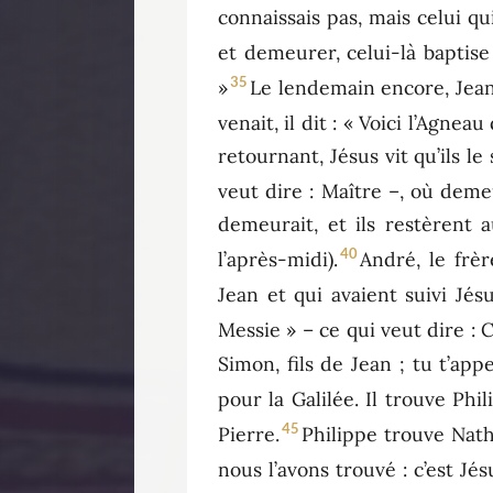
connaissais pas, mais celui qu
et demeurer, celui-là baptise 
35
»
Le lendemain encore, Jean 
venait, il dit : « Voici l’Agneau
retournant, Jésus vit qu’ils le
veut dire : Maître –, où deme
demeurait, et ils restèrent 
40
l’après-midi).
André, le frè
Jean et qui avaient suivi Jésu
Messie » – ce qui veut dire : C
Simon, fils de Jean ; tu t’app
pour la Galilée. Il trouve Phili
45
Pierre.
Philippe trouve Natha
nous l’avons trouvé : c’est Jé