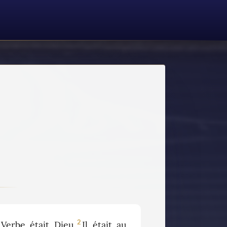
2
erbe était Dieu.
Il était au