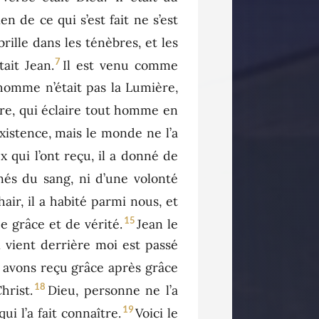
en de ce qui s’est fait ne s’est
brille dans les ténèbres, et les
7
ait Jean.
Il est venu comme
homme n’était pas la Lumière,
ère, qui éclaire tout homme en
existence, mais le monde ne l’a
x qui l’ont reçu, il a donné de
nés du sang, ni d’une volonté
chair, il a habité parmi nous, et
15
e grâce et de vérité.
Jean le
i vient derrière moi est passé
 avons reçu grâce après grâce
18
hrist.
Dieu, personne ne l’a
19
qui l’a fait connaître.
Voici le