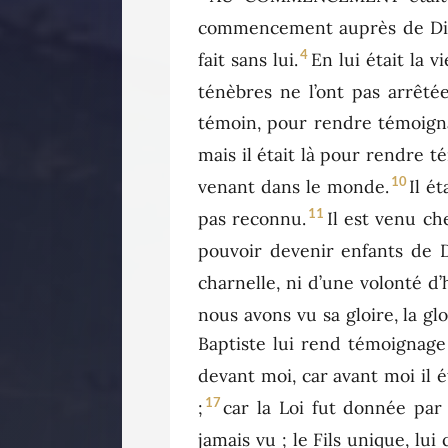
commencement auprès de Di
4
fait sans lui.
En lui était la v
ténèbres ne l’ont pas arrêtée
témoin, pour rendre témoignag
mais il était là pour rendre 
10
venant dans le monde.
Il é
11
pas reconnu.
Il est venu che
pouvoir devenir enfants de 
charnelle, ni d’une volonté d
nous avons vu sa gloire, la gl
Baptiste lui rend témoignage 
devant moi, car avant moi il ét
17
;
car la Loi fut donnée par 
jamais vu ; le Fils unique, lui 