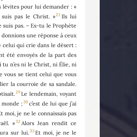
 lévites pour lui demander : «
21
suis pas le Christ. »
Ils lui
le suis pas. – Es-tu le Prophète
ous donnions une réponse à ceux
e celui qui crie dans le désert :
ent été envoyés de la part des
u n’es ni le Christ, ni Élie, ni
de vous se tient celui que vous
lier la courroie de sa sandale.
29
tisait.
Le lendemain, voyant
30
u monde ;
c’est de lui que j’ai
Et moi, je ne le connaissais pas
32
aël. »
Alors Jean rendit ce
33
ra sur lui.
Et moi, je ne le