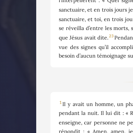
l’interpellèrent : « Quel si
sanctuaire, et en trois jours je
sanctuaire, et toi, en trois jou
se réveilla d’entre les morts, s
23
que Jésus avait dite.
Pendant
vue des signes qu’il accomplis
besoin d’aucun témoignage sur
1
Il y avait un homme, un pha
pendant la nuit. Il lui dit : 
enseigne, car personne ne peut
répondit : « Amen, amen, je