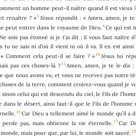
Comment un homme peut-il naître quand il est vieux 
5
et renaître ? »
Jésus répondit : « Amen, amen, je te
6
, ne peut entrer dans le royaume de Dieu.
Ce qui est n
Ne sois pas étonné si je t’ai dit : il vous faut naître d
 tu ne sais ni d’où il vient ni où il va. Il en est ain
10
 « Comment cela peut-il se faire ? »
Jésus lui rép
11
nais pas ces choses-là ?
Amen, amen, je te le dis 
e que nous avons vu, et vous ne recevez pas notre t
 choses de la terre, comment croirez-vous quand je vo
 sinon celui qui est descendu du ciel, le Fils de l’hom
dans le désert, ainsi faut-il que le Fils de l’homme s
16
rnelle.
Car Dieu a tellement aimé le monde qu’il a d
17
 perde pas, mais obtienne la vie éternelle.
Car Di
1
monde, mais pour que, par lui, le monde soit sauvé.