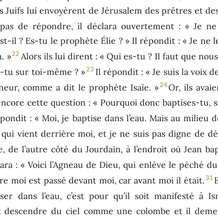
 Juifs lui envoyèrent de Jérusalem des prêtres et des
 pas de répondre, il déclara ouvertement : « Je ne 
-il ? Es-tu le prophète Élie ? » Il répondit : « Je ne 
22
. »
Alors ils lui dirent : « Qui es-tu ? Il faut que n
23
s-tu sur toi-même ? »
Il répondit : « Je suis la voix d
24
eur, comme a dit le prophète Isaïe. »
Or, ils avai
encore cette question : « Pourquoi donc baptises-tu, si t
pondit : « Moi, je baptise dans l’eau. Mais au milieu 
i qui vient derrière moi, et je ne suis pas digne de dé
, de l’autre côté du Jourdain, à l’endroit où Jean bap
lara : « Voici l’Agneau de Dieu, qui enlève le péché d
31
re moi est passé devant moi, car avant moi il était.
ser dans l’eau, c’est pour qu’il soit manifesté à Isr
rit descendre du ciel comme une colombe et il demeu