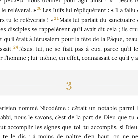
gne peux-tu nous donner pour agir ainsi ? »
Jésus l
20
 le relèverai. »
Les Juifs lui répliquèrent : « Il a fal
21
rs tu le relèverais ! »
Mais lui parlait du sanctuaire
es disciples se rappelèrent qu’il avait dit cela ; ils cr
 qu’il était à Jérusalem pour la fête de la Pâque, bea
24
sait.
Jésus, lui, ne se fiait pas à eux, parce qu’il l
 l’homme ; lui-même, en effet, connaissait ce qu’il y 
3
risien nommé Nicodème ; c’était un notable parmi le
« Rabbi, nous le savons, c’est de la part de Dieu que
 accomplir les signes que toi, tu accomplis, si Dieu 
 te le dis : à moins de naître d’en haut, on ne p