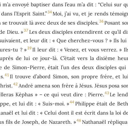
i m’a envoyé baptiser dans l’eau m’a dit : “Celui sur q
34
dans l’Esprit Saint.”
Moi, j’ai vu, et je rends témoign
36
se trouvait là avec deux de ses disciples.
Posant son
37
 de Dieu. »
Les deux disciples entendirent ce qu’il disa
 suivaient, et leur dit : « Que cherchez-vous ? » Ils lu
39
ures-tu ? »
Il leur dit : « Venez, et vous verrez. » Il
auprès de lui ce jour-là. C’était vers la dixième he
re de Simon-Pierre, était l’un des deux disciples qu
41
s.
Il trouve d’abord Simon, son propre frère, et lu
42
hrist.
André amena son frère à Jésus. Jésus posa son 
43
elleras Kèphas » – ce qui veut dire : Pierre.
Le lend
44
ppe, et lui dit : « Suis-moi. »
Philippe était de Beth
naël et lui dit : « Celui dont il est écrit dans la loi 
46
sus fils de Joseph, de Nazareth. »
Nathanaël répliqua 