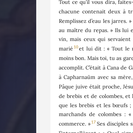
Tout ce qu’il vous dira, faites-
chacune contenait deux à troi
Remplissez d’eau les jarres. »
au maître du repas. » Ils lui 
vin, mais ceux qui servaient 
10
marié
et lui dit : « Tout l
moins bon. Mais toi, tu as gar
accomplit. C’était à Cana de Ga
à Capharnaüm avec sa mère, s
Pâque juive était proche, Jés
de brebis et de colombes, et 
que les brebis et les bœufs ;
marchands de colombes : « 
17
commerce. »
Ses disciples 