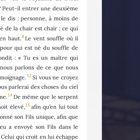
? Peut-il entrer une deuxième
 le dis : personne, à moins de
é de la chair est chair ; ce qui
8
’en haut.
Le vent souffle où il
si pour qui est né du souffle de
ondit : « Tu es un maître qui
: nous parlons de ce que nous
12
émoignage.
Si vous ne croyez
us parlerai des choses du ciel
14
me.
De même que le serpent
15
oit élevé,
afin qu’en lui tout
onné son Fils unique, afin que
eu a envoyé son Fils dans le
8
Celui qui croit en lui échappe