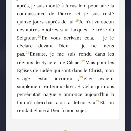
après, je suis monté à Jérusalem pour faire la
connaissance de Pierre, et je suis resté
19
quinze jours auprès de lui.
Je n’ai vu aucun
des autres Apôtres sauf Jacques, le frère du
20
Seigneur.
En vous écrivant cela, – je le
déclare devant Dieu – je ne mens
21
pas.
Ensuite, je me suis rendu dans les
22
régions de Syrie et de Cilicie.
Mais pour les
Églises de Judée qui sont dans le Christ, mon
23
visage restait inconnu ;
elles avaient
simplement entendu dire : « Celui qui nous
persécutait naguère annonce aujourd’hui la
24
foi qu’il cherchait alors à détruire. »
Et l’on
rendait gloire à Dieu à mon sujet.