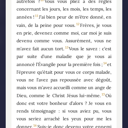
autrefois ?
Vous vous pliez à des règles
concernant les jours, les mois, les temps, les
11
années !
J’ai bien peur de m’être donné, en
12
vain, de la peine pour vous.
Frères, je vous
en prie, devenez comme moi, car moi je suis
devenu comme vous. Assurément, vous ne
13
m’avez fait aucun tort.
Vous le savez : c’est
par suite d’une maladie que je vous ai
14
annoncé l’Évangile pour la première fois ;
et
l’épreuve qu’était pour vous ce corps malade,
vous ne l’avez pas repoussée avec dégoût,
mais vous m’avez accueilli comme un ange de
15
Dieu, comme le Christ Jésus lui-même.
Où
donc est votre bonheur d’alors ? Je vous en
rends témoignage : si vous aviez pu, vous
vous seriez arraché les yeux pour me les
16
donner.
Suis-je donc devenu votre ennemi