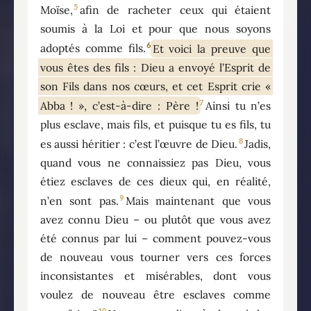
5
Moïse,
afin de racheter ceux qui étaient
soumis à la Loi et pour que nous soyons
6
adoptés comme fils.
Et voici la preuve que
vous êtes des fils : Dieu a envoyé l’Esprit de
son Fils dans nos cœurs, et cet Esprit crie «
7
Abba ! », c’est-à-dire : Père !
Ainsi tu n’es
plus esclave, mais fils, et puisque tu es fils, tu
8
es aussi héritier : c’est l’œuvre de Dieu.
Jadis,
quand vous ne connaissiez pas Dieu, vous
étiez esclaves de ces dieux qui, en réalité,
9
n’en sont pas.
Mais maintenant que vous
avez connu Dieu – ou plutôt que vous avez
été connus par lui – comment pouvez-vous
de nouveau vous tourner vers ces forces
inconsistantes et misérables, dont vous
voulez de nouveau être esclaves comme
10