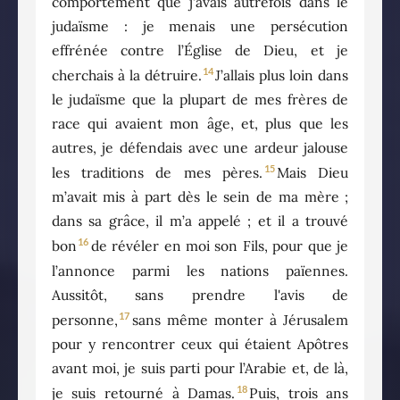
comportement que j’avais autrefois dans le
judaïsme : je menais une persécution
effrénée contre l’Église de Dieu, et je
14
cherchais à la détruire.
J’allais plus loin dans
le judaïsme que la plupart de mes frères de
race qui avaient mon âge, et, plus que les
autres, je défendais avec une ardeur jalouse
15
les traditions de mes pères.
Mais Dieu
m’avait mis à part dès le sein de ma mère ;
dans sa grâce, il m’a appelé ; et il a trouvé
16
bon
de révéler en moi son Fils, pour que je
l’annonce parmi les nations païennes.
Aussitôt, sans prendre l'avis de
17
personne,
sans même monter à Jérusalem
pour y rencontrer ceux qui étaient Apôtres
avant moi, je suis parti pour l’Arabie et, de là,
18
je suis retourné à Damas.
Puis, trois ans