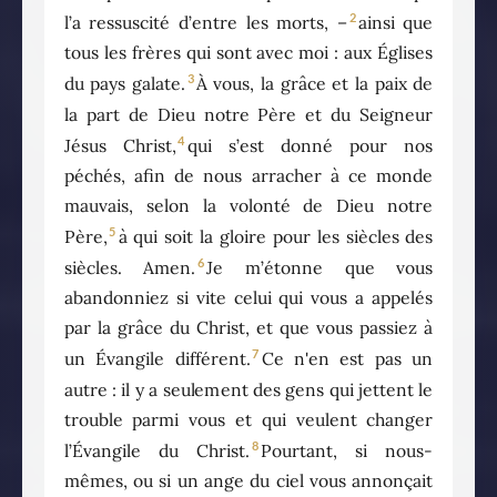
2
l’a ressuscité d’entre les morts, –
ainsi que
tous les frères qui sont avec moi : aux Églises
3
du pays galate.
À vous, la grâce et la paix de
la part de Dieu notre Père et du Seigneur
4
Jésus Christ,
qui s’est donné pour nos
péchés, afin de nous arracher à ce monde
mauvais, selon la volonté de Dieu notre
5
Père,
à qui soit la gloire pour les siècles des
6
siècles. Amen.
Je m’étonne que vous
abandonniez si vite celui qui vous a appelés
par la grâce du Christ, et que vous passiez à
7
un Évangile différent.
Ce n'en est pas un
autre : il y a seulement des gens qui jettent le
trouble parmi vous et qui veulent changer
8
l’Évangile du Christ.
Pourtant, si nous-
mêmes, ou si un ange du ciel vous annonçait