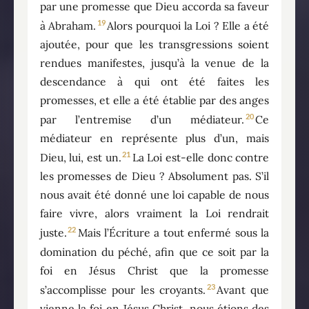
par une promesse que Dieu accorda sa faveur
19
à Abraham.
Alors pourquoi la Loi ? Elle a été
ajoutée, pour que les transgressions soient
rendues manifestes, jusqu’à la venue de la
descendance à qui ont été faites les
promesses, et elle a été établie par des anges
20
par l’entremise d’un médiateur.
Ce
médiateur en représente plus d’un, mais
21
Dieu, lui, est un.
La Loi est-elle donc contre
les promesses de Dieu ? Absolument pas. S’il
nous avait été donné une loi capable de nous
faire vivre, alors vraiment la Loi rendrait
22
juste.
Mais l’Écriture a tout enfermé sous la
domination du péché, afin que ce soit par la
foi en Jésus Christ que la promesse
23
s’accomplisse pour les croyants.
Avant que
vienne la foi en Jésus Christ, nous étions des