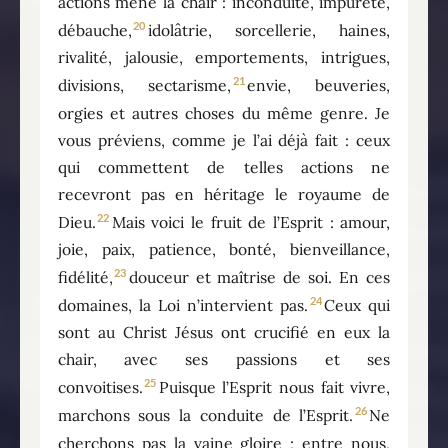
actions mène la chair : inconduite, impureté,
20
débauche,
idolâtrie, sorcellerie, haines,
rivalité, jalousie, emportements, intrigues,
21
divisions, sectarisme,
envie, beuveries,
orgies et autres choses du même genre. Je
vous préviens, comme je l’ai déjà fait : ceux
qui commettent de telles actions ne
recevront pas en héritage le royaume de
22
Dieu.
Mais voici le fruit de l’Esprit : amour,
joie, paix, patience, bonté, bienveillance,
23
fidélité,
douceur et maîtrise de soi. En ces
24
domaines, la Loi n’intervient pas.
Ceux qui
sont au Christ Jésus ont crucifié en eux la
chair, avec ses passions et ses
25
convoitises.
Puisque l’Esprit nous fait vivre,
26
marchons sous la conduite de l’Esprit.
Ne
cherchons pas la vaine gloire ; entre nous,