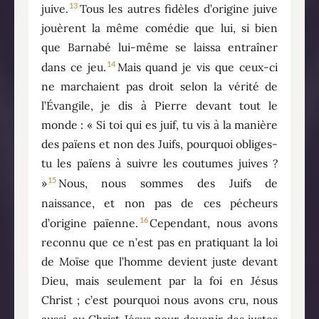
13
juive.
Tous les autres fidèles d’origine juive
jouèrent la même comédie que lui, si bien
que Barnabé lui-même se laissa entraîner
14
dans ce jeu.
Mais quand je vis que ceux-ci
ne marchaient pas droit selon la vérité de
l’Évangile, je dis à Pierre devant tout le
monde : « Si toi qui es juif, tu vis à la manière
des païens et non des Juifs, pourquoi obliges-
tu les païens à suivre les coutumes juives ?
15
»
Nous, nous sommes des Juifs de
naissance, et non pas de ces pécheurs
16
d’origine païenne.
Cependant, nous avons
reconnu que ce n’est pas en pratiquant la loi
de Moïse que l’homme devient juste devant
Dieu, mais seulement par la foi en Jésus
Christ ; c’est pourquoi nous avons cru, nous
aussi, au Christ Jésus pour devenir des justes