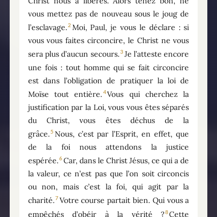
Christ nous a libérés. Alors tenez bon, ne
vous mettez pas de nouveau sous le joug de
2
l’esclavage.
Moi, Paul, je vous le déclare : si
vous vous faites circoncire, le Christ ne vous
3
sera plus d’aucun secours.
Je l’atteste encore
une fois : tout homme qui se fait circoncire
est dans l’obligation de pratiquer la loi de
4
Moïse tout entière.
Vous qui cherchez la
justification par la Loi, vous vous êtes séparés
du Christ, vous êtes déchus de la
5
grâce.
Nous, c’est par l’Esprit, en effet, que
de la foi nous attendons la justice
6
espérée.
Car, dans le Christ Jésus, ce qui a de
la valeur, ce n’est pas que l’on soit circoncis
ou non, mais c’est la foi, qui agit par la
7
charité.
Votre course partait bien. Qui vous a
8
empêchés d’obéir à la vérité ?
Cette