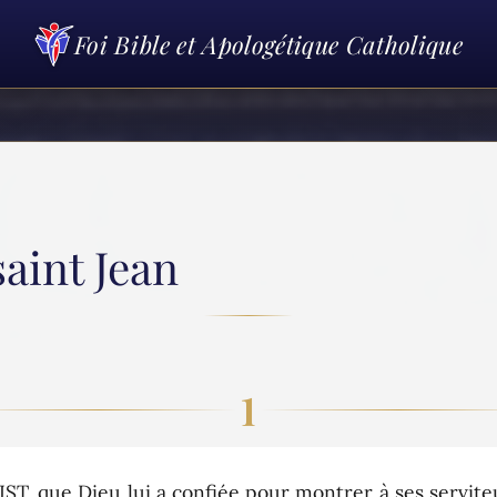
Foi Bible et Apologétique Catholique
aint Jean
1
 que Dieu lui a confiée pour montrer à ses serviteur