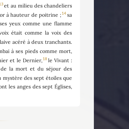
13
et au milieu des chandeliers
14
or à hauteur de poitrine ;
sa
et ses yeux comme une flamme
 voix était comme la voix des
glaive acéré à deux tranchants.
ombai à ses pieds comme mort,
18
mier et le Dernier,
le Vivant :
és de la mort et du séjour des
 mystère des sept étoiles que
ont les anges des sept Églises,