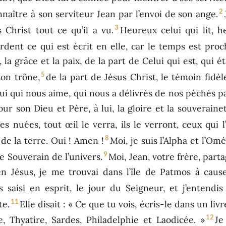
2
 connaître à son serviteur Jean par l’envoi de son ange.
3
Christ tout ce qu’il a vu.
Heureux celui qui lit, 
rdent ce qui est écrit en elle, car le temps est proc
la grâce et la paix, de la part de Celui qui est, qui ét
5
son trône,
de la part de Jésus Christ, le témoin fidè
 lui qui nous aime, qui nous a délivrés de nos péchés p
 son Dieu et Père, à lui, la gloire et la souverainet
les nuées, tout œil le verra, ils le verront, ceux qui 
8
de la terre. Oui ! Amen !
Moi, je suis l’Alpha et l’Om
9
 le Souverain de l’univers.
Moi, Jean, votre frère, part
en Jésus, je me trouvai dans l’île de Patmos à caus
s saisi en esprit, le jour du Seigneur, et j’entendi
11
te.
Elle disait : « Ce que tu vois, écris-le dans un liv
12
 Thyatire, Sardes, Philadelphie et Laodicée. »
Je