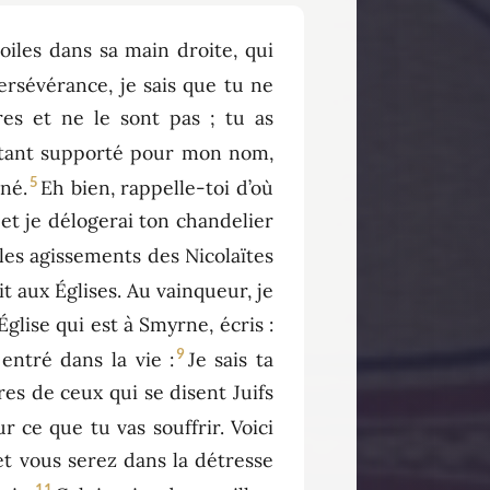
toiles dans sa main droite, qui
persévérance, je sais que tu ne
res et ne le sont pas ; tu as
 tant supporté pour mon nom,
5
né.
Eh bien, rappelle-toi d’où
 et je délogerai ton chandelier
 les agissements des Nicolaïtes
it aux Églises. Au vainqueur, je
’Église qui est à Smyrne, écris :
9
 entré dans la vie :
Je sais ta
res de ceux qui se disent Juifs
r ce que tu vas souffrir. Voici
et vous serez dans la détresse
11