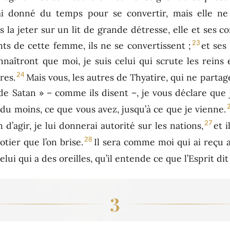
ai donné du temps pour se convertir, mais elle ne
is la jeter sur un lit de grande détresse, elle et ses
23
ts de cette femme, ils ne se convertissent ;
et ses
nnaîtront que moi, je suis celui qui scrute les reins 
24
res.
Mais vous, les autres de Thyatire, qui ne partag
e Satan » – comme ils disent –, je vous déclare que
u moins, ce que vous avez, jusqu’à ce que je vienne.
27
n d’agir, je lui donnerai autorité sur les nations,
et 
28
tier que l’on brise.
Il sera comme moi qui ai reçu a
elui qui a des oreilles, qu’il entende ce que l’Esprit dit
3