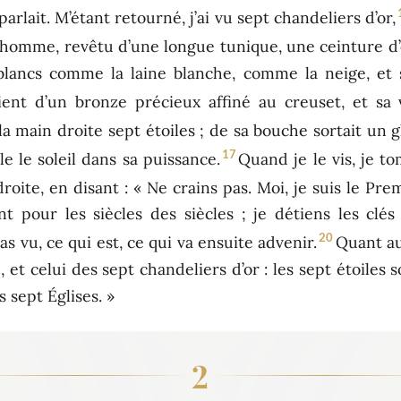
parlait. M’étant retourné, j’ai vu sept chandeliers d’or,
d’homme, revêtu d’une longue tunique, une ceinture d’
 blancs comme la laine blanche, comme la neige, 
ient d’un bronze précieux affiné au creuset, et sa
 la main droite sept étoiles ; de sa bouche sortait un 
17
le le soleil dans sa puissance.
Quand je le vis, je t
roite, en disant : « Ne crains pas. Moi, je suis le Pre
ant pour les siècles des siècles ; je détiens les cl
20
as vu, ce qui est, ce qui va ensuite advenir.
Quant au
 et celui des sept chandeliers d’or : les sept étoiles s
s sept Églises. »
2