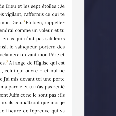
 de Dieu et les sept étoiles : Je
is vigilant, raffermis ce qui te
3
t mon Dieu.
Eh bien, rappelle-
 viendrai comme un voleur et tu
 en as qui n’ont pas sali leurs
insi, le vainqueur portera des
 proclamerai devant mon Père et
7
es.
À l’ange de l’Église qui est
id, celui qui ouvre – et nul ne
e j’ai mis devant toi une porte
ma parole et tu n’as pas renié
nt Juifs et ne le sont pas : ils
lors ils connaîtront que moi, je
de l’heure de l’épreuve qui va