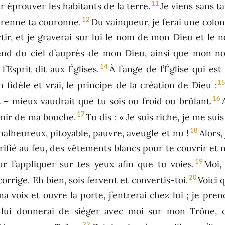
11
 éprouver les habitants de la terre.
Je viens sans t
12
prenne ta couronne.
Du vainqueur, je ferai une col
ortir, et je graverai sur lui le nom de mon Dieu et le 
end du ciel d’auprès de mon Dieu, ainsi que mon n
14
l’Esprit dit aux Églises.
À l’ange de l’Église qui est
1
n fidèle et vrai, le principe de la création de Dieu :
16
t – mieux vaudrait que tu sois ou froid ou brûlant.
17
vomir de ma bouche.
Tu dis : « Je suis riche, je me su
18
 malheureux, pitoyable, pauvre, aveugle et nu !
Alors,
urifié au feu, des vêtements blancs pour te couvrir et 
19
 l’appliquer sur tes yeux afin que tu voies.
Moi,
20
corrige. Eh bien, sois fervent et convertis-toi.
Voici 
 voix et ouvre la porte, j’entrerai chez lui ; je pren
e lui donnerai de siéger avec moi sur mon Trôn
22