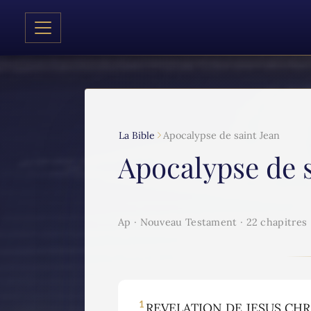
La Bible
Apocalypse de saint Jean
Apocalypse de s
Ap · Nouveau Testament · 22 chapitres
1
REVELATION DE JESUS CHRIST,