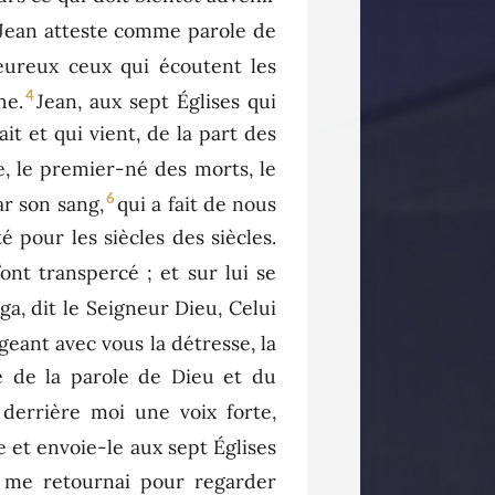
Jean atteste comme parole de
heureux ceux qui écoutent les
4
he.
Jean, aux sept Églises qui
ait et qui vient, de la part des
le, le premier-né des morts, le
6
ar son sang,
qui a fait de nous
é pour les siècles des siècles.
l’ont transpercé ; et sur lui se
éga, dit le Seigneur Dieu, Celui
ageant avec vous la détresse, la
e de la parole de Dieu et du
s derrière moi une voix forte,
re et envoie-le aux sept Églises
 me retournai pour regarder