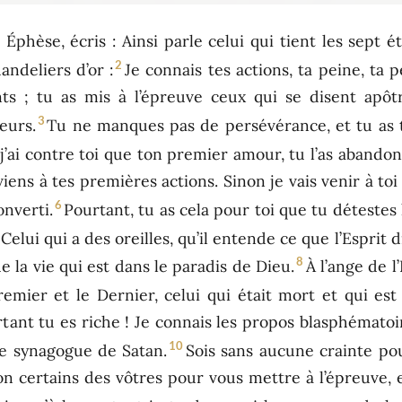
à Éphèse, écris : Ainsi parle celui qui tient les sept é
2
ndeliers d’or :
Je connais tes actions, ta peine, ta 
ts ; tu as mis à l’épreuve ceux qui se disent apôt
3
eurs.
Tu ne manques pas de persévérance, et tu as
j’ai contre toi que ton premier amour, tu l’as abandon
viens à tes premières actions. Sinon je vais venir à toi
6
onverti.
Pourtant, tu as cela pour toi que tu détestes
Celui qui a des oreilles, qu’il entende ce que l’Esprit d
8
e la vie qui est dans le paradis de Dieu.
À l’ange de l
remier et le Dernier, celui qui était mort et qui est
tant tu es riche ! Je connais les propos blasphématoi
10
une synagogue de Satan.
Sois sans aucune crainte pou
son certains des vôtres pour vous mettre à l’épreuve, 