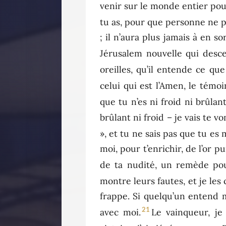
venir sur le monde entier pour
tu as, pour que personne ne 
; il n’aura plus jamais à en s
Jérusalem nouvelle qui desc
oreilles, qu’il entende ce que 
celui qui est l’Amen, le témoi
que tu n’es ni froid ni brûlan
brûlant ni froid – je vais te 
», et tu ne sais pas que tu es
moi, pour t’enrichir, de l’or p
de ta nudité, un remède pour
montre leurs fautes, et je les 
frappe. Si quelqu’un entend ma
21
avec moi.
Le vainqueur, j