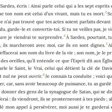
 Sardes, écris : Ainsi parle celui qui a les sept esprits
2
que ton nom est celui d’un vivant, mais tu es mort.
So
r je n’ai pas trouvé que tes actes soient parfaits devan
du, garde-le et convertis-toi. Si tu ne veilles pas, je
4
ure je viendrai te surprendre.
À Sardes, pourtant, tu
5
, ils marcheront avec moi, car ils en sont dignes.
A
’effacerai son nom du livre de la vie ; son nom, je le
 des oreilles, qu’il entende ce que l’Esprit dit aux Églis
parle le Saint, le Vrai, celui qui détient la clé de Dav
8
t nul ne peut ouvrir.
Je connais ta conduite ; voici qu
r, car, sans avoir beaucoup de puissance, tu as gardé 
e donner des gens de la synagogue de Satan, qui se dise
erai : ils viendront, ils se prosterneront à tes pieds ; a
dé mon appel à persévérer, moi aussi je te garderai 