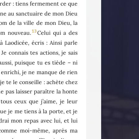
arder : tiens fermement ce que
onne au sanctuaire de mon Dieu
nom de la ville de mon Dieu, la
13
om nouveau.
Celui qui a des
 à Laodicée, écris : Ainsi parle
5
Je connais tes actions, je sais
Aussi, puisque tu es tiède – ni
is enrichi, je ne manque de rien
 je te le conseille : achète chez
ne pas laisser paraître la honte
 tous ceux que j’aime, je leur
que je me tiens à la porte, et je
drai mon repas avec lui, et lui
e, comme moi-même, après ma