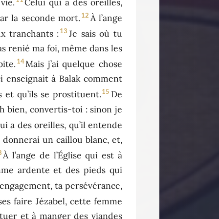
vie.
Celui qui a des oreilles,
12
par la seconde mort.
À l’ange
13
ux tranchants :
Je sais où tu
pas renié ma foi, même dans les
14
ite.
Mais j’ai quelque chose
-ci enseignait à Balak comment
15
 et qu’ils se prostituent.
De
h bien, convertis-toi : sinon je
ui a des oreilles, qu’il entende
 donnerai un caillou blanc, et,
8
À l’ange de l’Église qui est à
amme ardente et des pieds qui
on engagement, ta persévérance,
sses faire Jézabel, cette femme
tituer et à manger des viandes