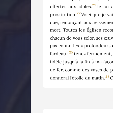
21
offertes aux idoles.
Je lui 
22
prostitution.
Voici que je va
que, renonçant aux agissemen
mort. Toutes les Églises reco
chacun de vous selon ses œuv
pas connu les « profondeurs d
25
fardeau ;
tenez fermement, d
fidèle jusqu'à la fin à ma faço
de fer, comme des vases de po
29
donnerai l’étoile du matin.
C