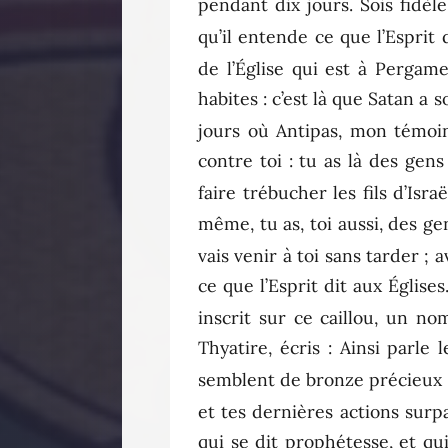
pendant dix jours. Sois fidèle
qu’il entende ce que l’Esprit
de l’Église qui est à Pergame
habites : c’est là que Satan a
jours où Antipas, mon témoin
contre toi : tu as là des gen
faire trébucher les fils d’Isr
même, tu as, toi aussi, des ge
vais venir à toi sans tarder ; 
ce que l’Esprit dit aux Église
inscrit sur ce caillou, un no
Thyatire, écris : Ainsi parl
semblent de bronze précieux 
et tes dernières actions surp
qui se dit prophétesse, et qu