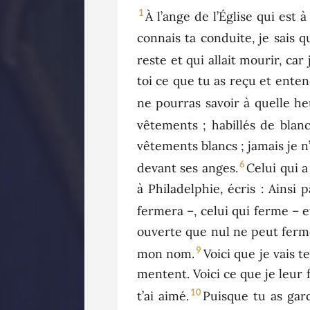
1
À l’ange de l’Église qui est à
connais ta conduite, je sais 
reste et qui allait mourir, ca
toi ce que tu as reçu et enten
ne pourras savoir à quelle he
vêtements ; habillés de blanc
vêtements blancs ; jamais je n
6
devant ses anges.
Celui qui a
à Philadelphie, écris : Ainsi 
fermera –, celui qui ferme – e
ouverte que nul ne peut ferme
9
mon nom.
Voici que je vais t
mentent. Voici ce que je leur f
10
t’ai aimé.
Puisque tu as gar