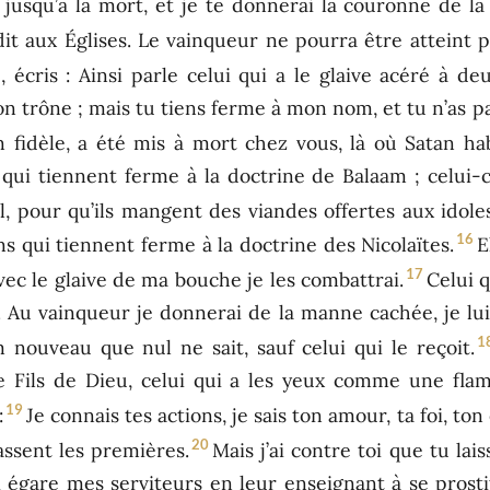
 jusqu’à la mort, et je te donnerai la couronne de la 
 dit aux Églises. Le vainqueur ne pourra être atteint 
, écris : Ainsi parle celui qui a le glaive acéré à de
 son trône ; mais tu tiens ferme à mon nom, et tu n’as 
 fidèle, a été mis à mort chez vous, là où Satan hab
s qui tiennent ferme à la doctrine de Balaam ; celui
aël, pour qu’ils mangent des viandes offertes aux idoles
16
ns qui tiennent ferme à la doctrine des Nicolaïtes.
E
17
avec le glaive de ma bouche je les combattrai.
Celui q
s. Au vainqueur je donnerai de la manne cachée, je lui
1
m nouveau que nul ne sait, sauf celui qui le reçoit.
e le Fils de Dieu, celui qui a les yeux comme une fl
19
:
Je connais tes actions, je sais ton amour, ta foi, t
20
assent les premières.
Mais j’ai contre toi que tu lai
i égare mes serviteurs en leur enseignant à se pros