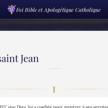
Foi Bible et Apologétique Catholique
aint Jean
1
 que Dieu lui a confiée pour montrer à ses serviteur