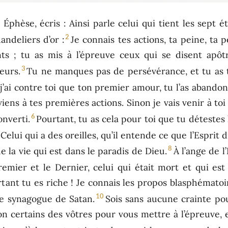
à Éphèse, écris : Ainsi parle celui qui tient les sept é
2
ndeliers d’or :
Je connais tes actions, ta peine, ta 
ts ; tu as mis à l’épreuve ceux qui se disent apôt
3
eurs.
Tu ne manques pas de persévérance, et tu as
j’ai contre toi que ton premier amour, tu l’as abandon
viens à tes premières actions. Sinon je vais venir à toi
6
onverti.
Pourtant, tu as cela pour toi que tu détestes
Celui qui a des oreilles, qu’il entende ce que l’Esprit d
8
e la vie qui est dans le paradis de Dieu.
À l’ange de l
remier et le Dernier, celui qui était mort et qui est
tant tu es riche ! Je connais les propos blasphématoi
10
une synagogue de Satan.
Sois sans aucune crainte pou
son certains des vôtres pour vous mettre à l’épreuve, 