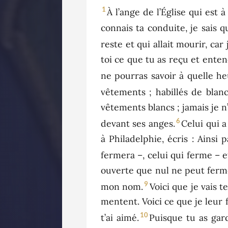
1
À l’ange de l’Église qui est à
connais ta conduite, je sais 
reste et qui allait mourir, ca
toi ce que tu as reçu et enten
ne pourras savoir à quelle he
vêtements ; habillés de blanc
vêtements blancs ; jamais je n
6
devant ses anges.
Celui qui a
à Philadelphie, écris : Ainsi 
fermera –, celui qui ferme – e
ouverte que nul ne peut ferme
9
mon nom.
Voici que je vais t
mentent. Voici ce que je leur f
10
t’ai aimé.
Puisque tu as gar