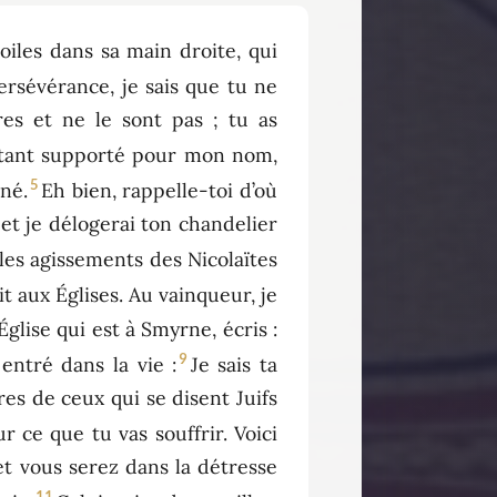
toiles dans sa main droite, qui
persévérance, je sais que tu ne
res et ne le sont pas ; tu as
 tant supporté pour mon nom,
5
né.
Eh bien, rappelle-toi d’où
 et je délogerai ton chandelier
 les agissements des Nicolaïtes
it aux Églises. Au vainqueur, je
’Église qui est à Smyrne, écris :
9
 entré dans la vie :
Je sais ta
res de ceux qui se disent Juifs
r ce que tu vas souffrir. Voici
et vous serez dans la détresse
11