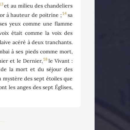
13
et au milieu des chandeliers
14
or à hauteur de poitrine ;
sa
et ses yeux comme une flamme
 voix était comme la voix des
glaive acéré à deux tranchants.
ombai à ses pieds comme mort,
18
mier et le Dernier,
le Vivant :
és de la mort et du séjour des
 mystère des sept étoiles que
ont les anges des sept Églises,