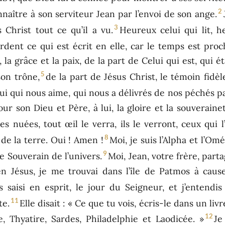
2
 connaître à son serviteur Jean par l’envoi de son ange.
3
Christ tout ce qu’il a vu.
Heureux celui qui lit, 
rdent ce qui est écrit en elle, car le temps est proc
la grâce et la paix, de la part de Celui qui est, qui ét
5
son trône,
de la part de Jésus Christ, le témoin fidè
 lui qui nous aime, qui nous a délivrés de nos péchés p
 son Dieu et Père, à lui, la gloire et la souverainet
les nuées, tout œil le verra, ils le verront, ceux qui 
8
de la terre. Oui ! Amen !
Moi, je suis l’Alpha et l’Om
9
 le Souverain de l’univers.
Moi, Jean, votre frère, part
en Jésus, je me trouvai dans l’île de Patmos à caus
s saisi en esprit, le jour du Seigneur, et j’entendi
11
te.
Elle disait : « Ce que tu vois, écris-le dans un liv
12
 Thyatire, Sardes, Philadelphie et Laodicée. »
Je