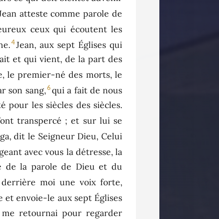
Jean atteste comme parole de
heureux ceux qui écoutent les
4
he.
Jean, aux sept Églises qui
ait et qui vient, de la part des
le, le premier-né des morts, le
6
ar son sang,
qui a fait de nous
é pour les siècles des siècles.
l’ont transpercé ; et sur lui se
éga, dit le Seigneur Dieu, Celui
ageant avec vous la détresse, la
e de la parole de Dieu et du
s derrière moi une voix forte,
re et envoie-le aux sept Églises
 me retournai pour regarder