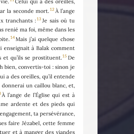
vie.
Celui qui a des oreilles,
12
par la seconde mort.
À l’ange
13
ux tranchants :
Je sais où tu
pas renié ma foi, même dans les
14
ite.
Mais j’ai quelque chose
-ci enseignait à Balak comment
15
 et qu’ils se prostituent.
De
h bien, convertis-toi : sinon je
ui a des oreilles, qu’il entende
 donnerai un caillou blanc, et,
8
À l’ange de l’Église qui est à
amme ardente et des pieds qui
on engagement, ta persévérance,
sses faire Jézabel, cette femme
tituer et à manger des viandes