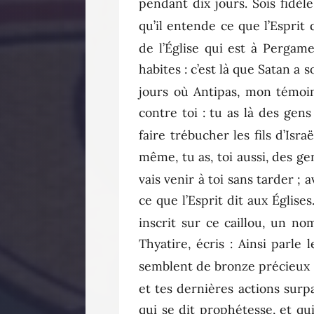
pendant dix jours. Sois fidèle
qu’il entende ce que l’Esprit
de l’Église qui est à Pergame
habites : c’est là que Satan a
jours où Antipas, mon témoin
contre toi : tu as là des gen
faire trébucher les fils d’Isr
même, tu as, toi aussi, des ge
vais venir à toi sans tarder ; 
ce que l’Esprit dit aux Église
inscrit sur ce caillou, un no
Thyatire, écris : Ainsi parl
semblent de bronze précieux 
et tes dernières actions surp
qui se dit prophétesse, et qu