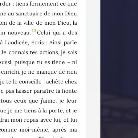
arder : tiens fermement ce que
onne au sanctuaire de mon Dieu
nom de la ville de mon Dieu, la
13
om nouveau.
Celui qui a des
 à Laodicée, écris : Ainsi parle
5
Je connais tes actions, je sais
Aussi, puisque tu es tiède – ni
is enrichi, je ne manque de rien
 je te le conseille : achète chez
ne pas laisser paraître la honte
 tous ceux que j’aime, je leur
que je me tiens à la porte, et je
drai mon repas avec lui, et lui
e, comme moi-même, après ma