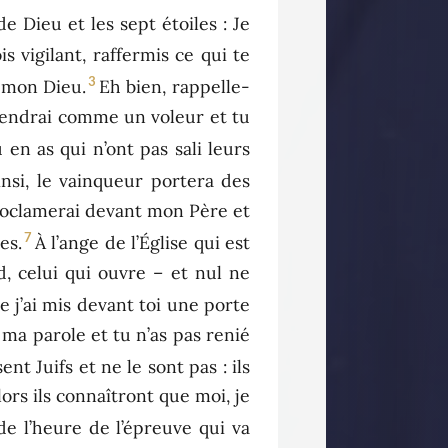
 de Dieu et les sept étoiles : Je
is vigilant, raffermis ce qui te
3
t mon Dieu.
Eh bien, rappelle-
 viendrai comme un voleur et tu
 en as qui n’ont pas sali leurs
insi, le vainqueur portera des
 proclamerai devant mon Père et
7
es.
À l’ange de l’Église qui est
id, celui qui ouvre – et nul ne
e j’ai mis devant toi une porte
ma parole et tu n’as pas renié
nt Juifs et ne le sont pas : ils
lors ils connaîtront que moi, je
de l’heure de l’épreuve qui va