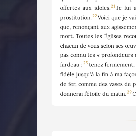
21
offertes aux idoles.
Je lui 
22
prostitution.
Voici que je va
que, renonçant aux agissemen
mort. Toutes les Églises reco
chacun de vous selon ses œuv
pas connu les « profondeurs d
25
fardeau ;
tenez fermement, d
fidèle jusqu'à la fin à ma faço
de fer, comme des vases de po
29
donnerai l’étoile du matin.
C