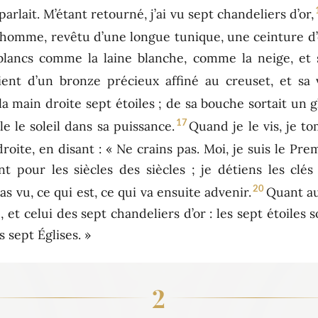
parlait. M’étant retourné, j’ai vu sept chandeliers d’or,
d’homme, revêtu d’une longue tunique, une ceinture d’
 blancs comme la laine blanche, comme la neige, 
ient d’un bronze précieux affiné au creuset, et sa
 la main droite sept étoiles ; de sa bouche sortait un 
17
le le soleil dans sa puissance.
Quand je le vis, je t
roite, en disant : « Ne crains pas. Moi, je suis le Pre
ant pour les siècles des siècles ; je détiens les cl
20
as vu, ce qui est, ce qui va ensuite advenir.
Quant au
 et celui des sept chandeliers d’or : les sept étoiles s
s sept Églises. »
2