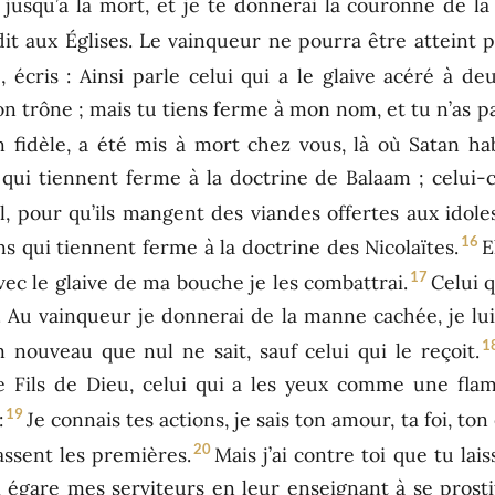
 jusqu’à la mort, et je te donnerai la couronne de la 
 dit aux Églises. Le vainqueur ne pourra être atteint 
, écris : Ainsi parle celui qui a le glaive acéré à de
 son trône ; mais tu tiens ferme à mon nom, et tu n’as 
 fidèle, a été mis à mort chez vous, là où Satan hab
s qui tiennent ferme à la doctrine de Balaam ; celui
aël, pour qu’ils mangent des viandes offertes aux idoles
16
ns qui tiennent ferme à la doctrine des Nicolaïtes.
E
17
avec le glaive de ma bouche je les combattrai.
Celui q
s. Au vainqueur je donnerai de la manne cachée, je lui
1
m nouveau que nul ne sait, sauf celui qui le reçoit.
e le Fils de Dieu, celui qui a les yeux comme une fl
19
:
Je connais tes actions, je sais ton amour, ta foi, t
20
assent les premières.
Mais j’ai contre toi que tu lai
i égare mes serviteurs en leur enseignant à se pros