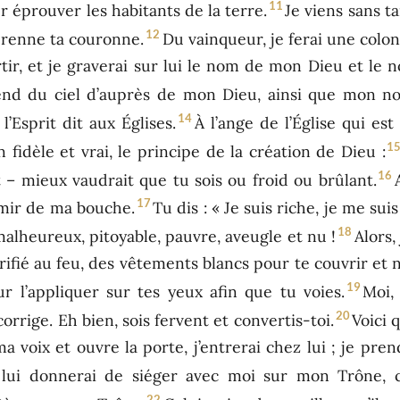
11
 éprouver les habitants de la terre.
Je viens sans t
12
prenne ta couronne.
Du vainqueur, je ferai une col
ortir, et je graverai sur lui le nom de mon Dieu et le 
end du ciel d’auprès de mon Dieu, ainsi que mon n
14
l’Esprit dit aux Églises.
À l’ange de l’Église qui est
1
n fidèle et vrai, le principe de la création de Dieu :
16
t – mieux vaudrait que tu sois ou froid ou brûlant.
17
vomir de ma bouche.
Tu dis : « Je suis riche, je me su
18
 malheureux, pitoyable, pauvre, aveugle et nu !
Alors,
urifié au feu, des vêtements blancs pour te couvrir et 
19
 l’appliquer sur tes yeux afin que tu voies.
Moi,
20
corrige. Eh bien, sois fervent et convertis-toi.
Voici 
 voix et ouvre la porte, j’entrerai chez lui ; je pren
e lui donnerai de siéger avec moi sur mon Trôn
22