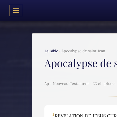
La Bible
Apocalypse de saint Jean
Apocalypse de s
Ap · Nouveau Testament · 22 chapitres
1
REVELATION DE JESUS CHRIST,