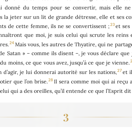
ai donné du temps pour se convertir, mais elle ne
is la jeter sur un lit de grande détresse, elle et ses
23
ts de cette femme, ils ne se convertissent ;
et ses
nnaîtront que moi, je suis celui qui scrute les reins 
24
res.
Mais vous, les autres de Thyatire, qui ne partag
e Satan » – comme ils disent –, je vous déclare que
u moins, ce que vous avez, jusqu’à ce que je vienne.
27
n d’agir, je lui donnerai autorité sur les nations,
et 
28
tier que l’on brise.
Il sera comme moi qui ai reçu a
elui qui a des oreilles, qu’il entende ce que l’Esprit dit
3