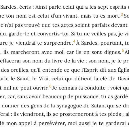
 Sardes, écris : Ainsi parle celui qui a les sept esprits
2
que ton nom est celui d’un vivant, mais tu es mort.
So
r je n’ai pas trouvé que tes actes soient parfaits devan
du, garde-le et convertis-toi. Si tu ne veilles pas, je
4
ure je viendrai te surprendre.
À Sardes, pourtant, tu
5
, ils marcheront avec moi, car ils en sont dignes.
A
’effacerai son nom du livre de la vie ; son nom, je le
 des oreilles, qu’il entende ce que l’Esprit dit aux Églis
parle le Saint, le Vrai, celui qui détient la clé de Dav
8
t nul ne peut ouvrir.
Je connais ta conduite ; voici qu
r, car, sans avoir beaucoup de puissance, tu as gardé 
e donner des gens de la synagogue de Satan, qui se dise
erai : ils viendront, ils se prosterneront à tes pieds ; a
dé mon appel à persévérer, moi aussi je te garderai 