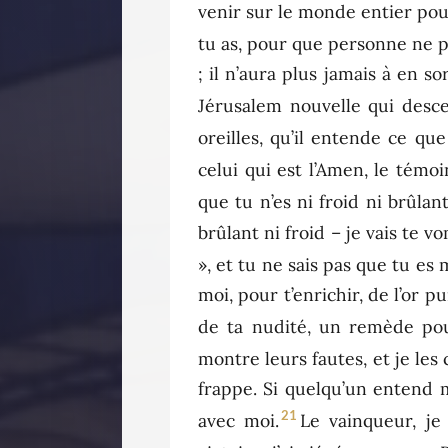
venir sur le monde entier pour
tu as, pour que personne ne 
; il n’aura plus jamais à en s
Jérusalem nouvelle qui desc
oreilles, qu’il entende ce que 
celui qui est l’Amen, le témoi
que tu n’es ni froid ni brûlan
brûlant ni froid – je vais te 
», et tu ne sais pas que tu es
moi, pour t’enrichir, de l’or p
de ta nudité, un remède pour
montre leurs fautes, et je les 
frappe. Si quelqu’un entend ma
21
avec moi.
Le vainqueur, j