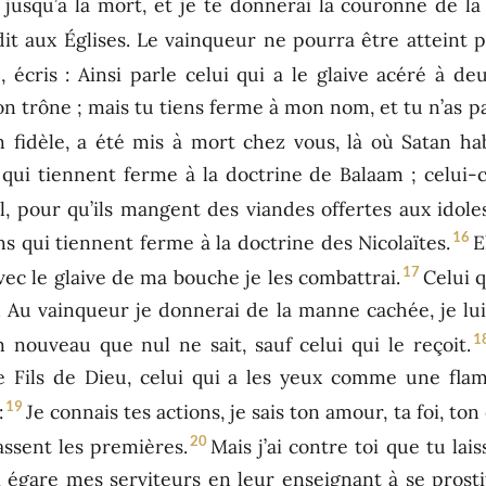
 jusqu’à la mort, et je te donnerai la couronne de la 
 dit aux Églises. Le vainqueur ne pourra être atteint 
, écris : Ainsi parle celui qui a le glaive acéré à de
 son trône ; mais tu tiens ferme à mon nom, et tu n’as 
 fidèle, a été mis à mort chez vous, là où Satan hab
s qui tiennent ferme à la doctrine de Balaam ; celui
aël, pour qu’ils mangent des viandes offertes aux idoles
16
ns qui tiennent ferme à la doctrine des Nicolaïtes.
E
17
avec le glaive de ma bouche je les combattrai.
Celui q
s. Au vainqueur je donnerai de la manne cachée, je lui
1
m nouveau que nul ne sait, sauf celui qui le reçoit.
e le Fils de Dieu, celui qui a les yeux comme une fl
19
:
Je connais tes actions, je sais ton amour, ta foi, t
20
assent les premières.
Mais j’ai contre toi que tu lai
i égare mes serviteurs en leur enseignant à se pros