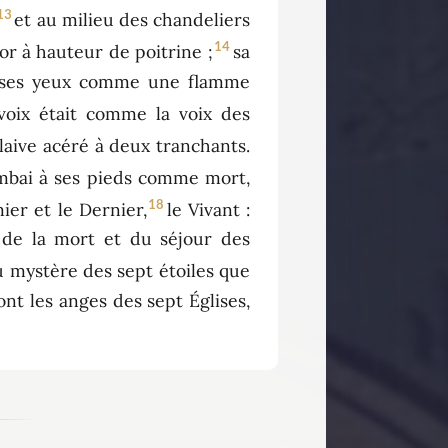
13
et au milieu des chandeliers
14
or à hauteur de poitrine ;
sa
et ses yeux comme une flamme
 voix était comme la voix des
glaive acéré à deux tranchants.
ombai à ses pieds comme mort,
18
mier et le Dernier,
le Vivant :
és de la mort et du séjour des
 mystère des sept étoiles que
ont les anges des sept Églises,