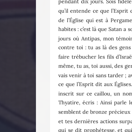
pendant dix jours. Sois fidèle
qu’il entende ce que l’Esprit
de l’Église qui est à Pergame
habites : c’est là que Satan a
jours où Antipas, mon témoin
contre toi : tu as là des gen
faire trébucher les fils d’Isr
même, tu as, toi aussi, des ge
vais venir à toi sans tarder ; 
ce que l’Esprit dit aux Église
inscrit sur ce caillou, un no
Thyatire, écris : Ainsi parl
semblent de bronze précieux 
et tes dernières actions surp
qui se dit prophétesse, et qu