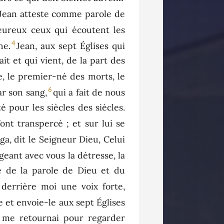
Jean atteste comme parole de
heureux ceux qui écoutent les
4
he.
Jean, aux sept Églises qui
ait et qui vient, de la part des
le, le premier-né des morts, le
6
ar son sang,
qui a fait de nous
é pour les siècles des siècles.
l’ont transpercé ; et sur lui se
éga, dit le Seigneur Dieu, Celui
ageant avec vous la détresse, la
e de la parole de Dieu et du
s derrière moi une voix forte,
re et envoie-le aux sept Églises
 me retournai pour regarder