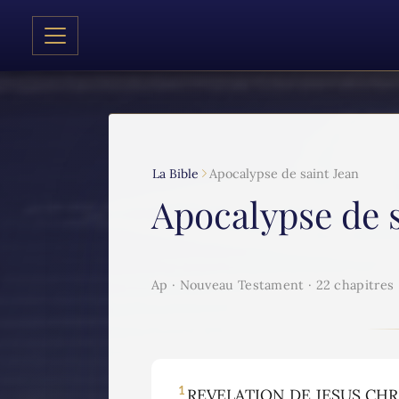
La Bible
Apocalypse de saint Jean
Apocalypse de s
Ap · Nouveau Testament · 22 chapitres
1
REVELATION DE JESUS CHRIST,