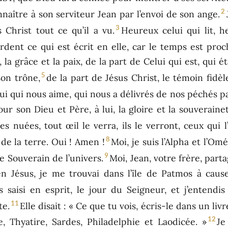
2
 connaître à son serviteur Jean par l’envoi de son ange.
3
Christ tout ce qu’il a vu.
Heureux celui qui lit, 
rdent ce qui est écrit en elle, car le temps est proc
la grâce et la paix, de la part de Celui qui est, qui ét
5
son trône,
de la part de Jésus Christ, le témoin fidè
 lui qui nous aime, qui nous a délivrés de nos péchés p
 son Dieu et Père, à lui, la gloire et la souverainet
les nuées, tout œil le verra, ils le verront, ceux qui 
8
de la terre. Oui ! Amen !
Moi, je suis l’Alpha et l’Om
9
 le Souverain de l’univers.
Moi, Jean, votre frère, part
en Jésus, je me trouvai dans l’île de Patmos à caus
s saisi en esprit, le jour du Seigneur, et j’entendi
11
te.
Elle disait : « Ce que tu vois, écris-le dans un liv
12
 Thyatire, Sardes, Philadelphie et Laodicée. »
Je