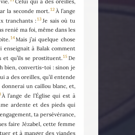
vie.
Celui qui a des oreilles,
12
par la seconde mort.
À l’ange
13
ux tranchants :
Je sais où tu
pas renié ma foi, même dans les
14
ite.
Mais j’ai quelque chose
-ci enseignait à Balak comment
15
 et qu’ils se prostituent.
De
h bien, convertis-toi : sinon je
ui a des oreilles, qu’il entende
 donnerai un caillou blanc, et,
8
À l’ange de l’Église qui est à
amme ardente et des pieds qui
on engagement, ta persévérance,
sses faire Jézabel, cette femme
tituer et à manger des viandes