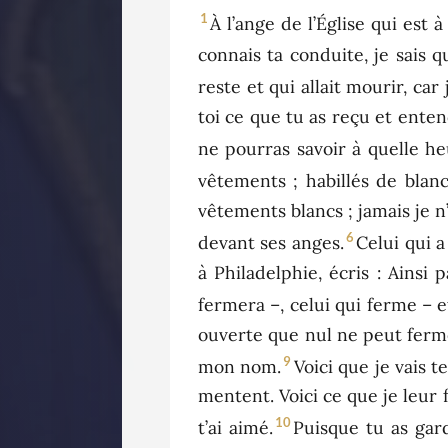
1
À l’ange de l’Église qui est à
connais ta conduite, je sais 
reste et qui allait mourir, ca
toi ce que tu as reçu et enten
ne pourras savoir à quelle he
vêtements ; habillés de blanc
vêtements blancs ; jamais je n
6
devant ses anges.
Celui qui a
à Philadelphie, écris : Ainsi 
fermera –, celui qui ferme – e
ouverte que nul ne peut ferme
9
mon nom.
Voici que je vais t
mentent. Voici ce que je leur f
10
t’ai aimé.
Puisque tu as gar