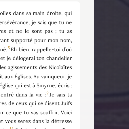
toiles dans sa main droite, qui
persévérance, je sais que tu ne
res et ne le sont pas ; tu as
 tant supporté pour mon nom,
5
né.
Eh bien, rappelle-toi d’où
 et je délogerai ton chandelier
 les agissements des Nicolaïtes
it aux Églises. Au vainqueur, je
’Église qui est à Smyrne, écris :
9
 entré dans la vie :
Je sais ta
res de ceux qui se disent Juifs
r ce que tu vas souffrir. Voici
et vous serez dans la détresse
11