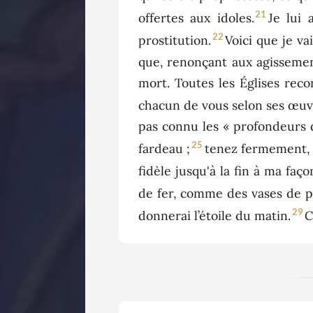
21
offertes aux idoles.
Je lui 
22
prostitution.
Voici que je va
que, renonçant aux agissemen
mort. Toutes les Églises reco
chacun de vous selon ses œuv
pas connu les « profondeurs d
25
fardeau ;
tenez fermement, d
fidèle jusqu'à la fin à ma faço
de fer, comme des vases de po
29
donnerai l’étoile du matin.
C