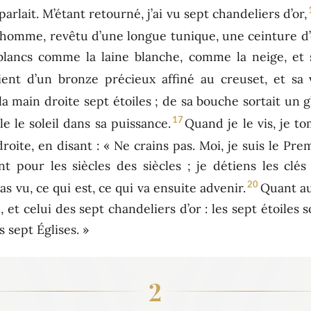
parlait. M’étant retourné, j’ai vu sept chandeliers d’or,
d’homme, revêtu d’une longue tunique, une ceinture d’
 blancs comme la laine blanche, comme la neige, 
ient d’un bronze précieux affiné au creuset, et sa
 la main droite sept étoiles ; de sa bouche sortait un 
17
le le soleil dans sa puissance.
Quand je le vis, je t
roite, en disant : « Ne crains pas. Moi, je suis le Pre
ant pour les siècles des siècles ; je détiens les cl
20
as vu, ce qui est, ce qui va ensuite advenir.
Quant au
 et celui des sept chandeliers d’or : les sept étoiles s
s sept Églises. »
2