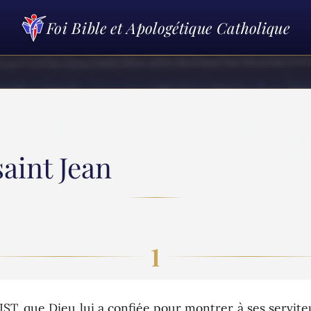
Foi Bible et Apologétique Catholique
aint Jean
1
 que Dieu lui a confiée pour montrer à ses serviteur