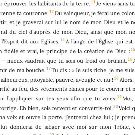
11
 éprouver les habitants de la terre.
Je viens sans t
12
prenne ta couronne.
Du vainqueur, je ferai une col
ortir, et je graverai sur lui le nom de mon Dieu et le 
end du ciel d’auprès de mon Dieu, ainsi que mon n
14
l’Esprit dit aux Églises.
À l’ange de l’Église qui est
1
n fidèle et vrai, le principe de la création de Dieu :
16
t – mieux vaudrait que tu sois ou froid ou brûlant.
17
vomir de ma bouche.
Tu dis : « Je suis riche, je me su
18
 malheureux, pitoyable, pauvre, aveugle et nu !
Alors,
urifié au feu, des vêtements blancs pour te couvrir et 
19
 l’appliquer sur tes yeux afin que tu voies.
Moi,
20
corrige. Eh bien, sois fervent et convertis-toi.
Voici 
 voix et ouvre la porte, j’entrerai chez lui ; je pren
e lui donnerai de siéger avec moi sur mon Trôn
22