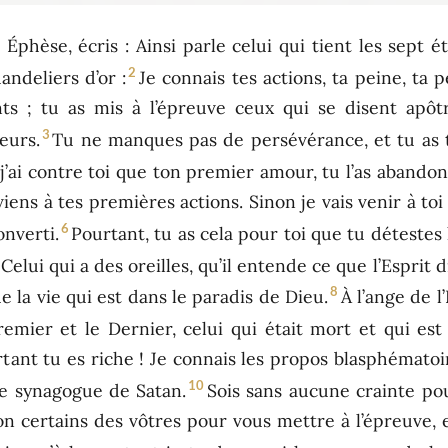
à Éphèse, écris : Ainsi parle celui qui tient les sept é
2
ndeliers d’or :
Je connais tes actions, ta peine, ta 
ts ; tu as mis à l’épreuve ceux qui se disent apôt
3
eurs.
Tu ne manques pas de persévérance, et tu as
j’ai contre toi que ton premier amour, tu l’as abandon
viens à tes premières actions. Sinon je vais venir à toi
6
onverti.
Pourtant, tu as cela pour toi que tu détestes
Celui qui a des oreilles, qu’il entende ce que l’Esprit d
8
e la vie qui est dans le paradis de Dieu.
À l’ange de l
remier et le Dernier, celui qui était mort et qui est
tant tu es riche ! Je connais les propos blasphématoi
10
une synagogue de Satan.
Sois sans aucune crainte pou
son certains des vôtres pour vous mettre à l’épreuve, 