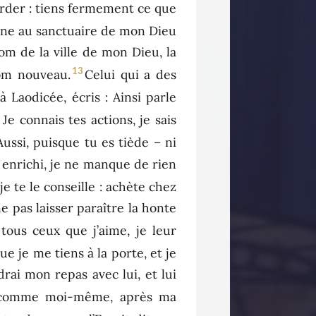
arder : tiens fermement ce que
onne au sanctuaire de mon Dieu
nom de la ville de mon Dieu, la
13
om nouveau.
Celui qui a des
 à Laodicée, écris : Ainsi parle
5
Je connais tes actions, je sais
Aussi, puisque tu es tiède – ni
is enrichi, je ne manque de rien
 je te le conseille : achète chez
ne pas laisser paraître la honte
 tous ceux que j’aime, je leur
que je me tiens à la porte, et je
drai mon repas avec lui, et lui
e, comme moi-même, après ma