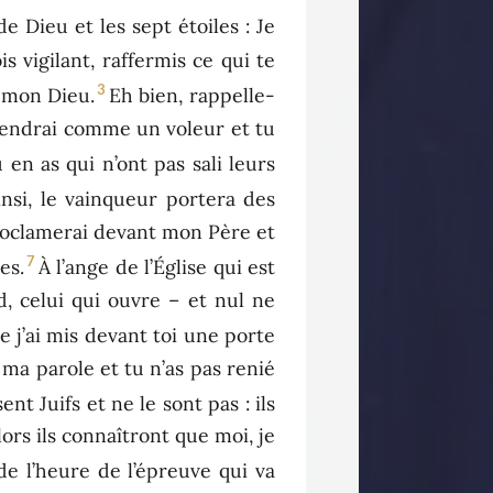
 de Dieu et les sept étoiles : Je
is vigilant, raffermis ce qui te
3
t mon Dieu.
Eh bien, rappelle-
 viendrai comme un voleur et tu
 en as qui n’ont pas sali leurs
insi, le vainqueur portera des
 proclamerai devant mon Père et
7
es.
À l’ange de l’Église qui est
id, celui qui ouvre – et nul ne
e j’ai mis devant toi une porte
ma parole et tu n’as pas renié
nt Juifs et ne le sont pas : ils
lors ils connaîtront que moi, je
de l’heure de l’épreuve qui va