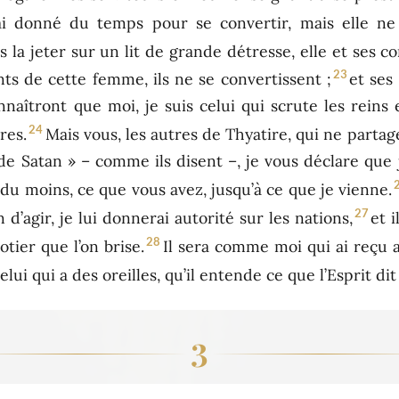
ai donné du temps pour se convertir, mais elle ne
is la jeter sur un lit de grande détresse, elle et ses
23
ts de cette femme, ils ne se convertissent ;
et ses
nnaîtront que moi, je suis celui qui scrute les reins 
24
res.
Mais vous, les autres de Thyatire, qui ne partag
e Satan » – comme ils disent –, je vous déclare que
u moins, ce que vous avez, jusqu’à ce que je vienne.
27
n d’agir, je lui donnerai autorité sur les nations,
et 
28
tier que l’on brise.
Il sera comme moi qui ai reçu a
elui qui a des oreilles, qu’il entende ce que l’Esprit dit
3