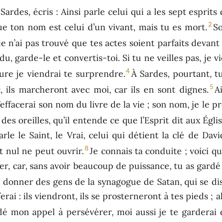
 Sardes, écris : Ainsi parle celui qui a les sept esprits
2
que ton nom est celui d’un vivant, mais tu es mort.
So
r je n’ai pas trouvé que tes actes soient parfaits devan
du, garde-le et convertis-toi. Si tu ne veilles pas, je
4
ure je viendrai te surprendre.
À Sardes, pourtant, tu
5
, ils marcheront avec moi, car ils en sont dignes.
A
’effacerai son nom du livre de la vie ; son nom, je le
 des oreilles, qu’il entende ce que l’Esprit dit aux Églis
parle le Saint, le Vrai, celui qui détient la clé de Dav
8
t nul ne peut ouvrir.
Je connais ta conduite ; voici qu
r, car, sans avoir beaucoup de puissance, tu as gardé 
e donner des gens de la synagogue de Satan, qui se dise
erai : ils viendront, ils se prosterneront à tes pieds ; a
dé mon appel à persévérer, moi aussi je te garderai 