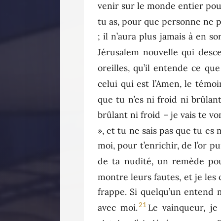
venir sur le monde entier pour
tu as, pour que personne ne 
; il n’aura plus jamais à en s
Jérusalem nouvelle qui desc
oreilles, qu’il entende ce que 
celui qui est l’Amen, le témoi
que tu n’es ni froid ni brûlan
brûlant ni froid – je vais te 
», et tu ne sais pas que tu es
moi, pour t’enrichir, de l’or p
de ta nudité, un remède pour
montre leurs fautes, et je les 
frappe. Si quelqu’un entend ma
21
avec moi.
Le vainqueur, j