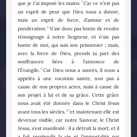
7
que je t’ai imposé les mains.
Car ce n’est pas
un esprit de peur que Dieu nous a donné,
mais un esprit de force, d’amour et de
8
pondération.
N’aie donc pas honte de rendre
témoignage à notre Seigneur, et n’aie pas
honte de moi, qui suis son prisonnier ; mais,
avec la force de Dieu, prends ta part des
souffrances liées à l’annonce de
9
l’Évangile.
Car Dieu nous a sauvés, il nous a
appelés à une vocation sainte, non pas à
cause de nos propres actes, mais à cause de
son projet à lui et de sa grâce. Cette grâce
nous avait été donnée dans le Christ Jésus
10
avant tous les siècles,
et maintenant elle est
devenue visible, car notre Sauveur, le Christ
Jésus, s’est manifesté : il a détruit la mort, et il
a fait resplendir la vie et l’immortalité par