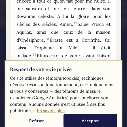
encore à tout ce qu’on fait pour me nuire. Il
me sauvera et me fera entrer dans son
Royaume céleste. À lui la gloire pour les
19
siècles des siècles. Amen.
Salue Prisca et
Aquilas, ainsi que ceux de la maison
20
d’Onésiphore.
Éraste est à Corinthe. J’ai
laissé Trophime à Milet ; il était
21
malade.
Efforce-toi de venir avant l’hiver.
Eubule et Pudens te saluent, ainsi que Lin,
Respect de votre vie privée
22
Claudia et tous les frères.
Que le Seigneur
Ce site utilise des témoins (cookies) techniques
soit avec ton esprit. Que la grâce soit avec
nécessaires à son fonctionnement, et — uniquement
vous.
si vous y consentez — des témoins de mesure
d'audience (Google Analytics) pour améliorer son
contenu. Aucune donnée n'est utilisée à des fins
Traduction liturgique de la Bible — AELF,
publicitaires.
En savoir plus
.
https://www.aelf.org/bible
Refuser
Accepter