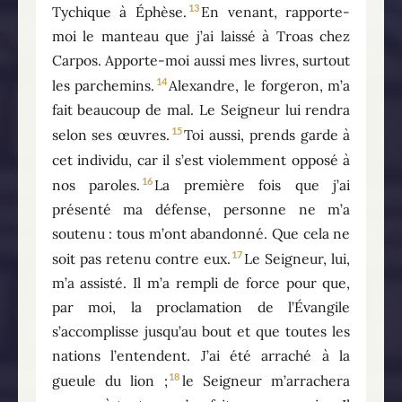
13
Tychique à Éphèse.
En venant, rapporte-
moi le manteau que j’ai laissé à Troas chez
Carpos. Apporte-moi aussi mes livres, surtout
14
les parchemins.
Alexandre, le forgeron, m’a
fait beaucoup de mal. Le Seigneur lui rendra
15
selon ses œuvres.
Toi aussi, prends garde à
cet individu, car il s’est violemment opposé à
16
nos paroles.
La première fois que j’ai
présenté ma défense, personne ne m’a
soutenu : tous m’ont abandonné. Que cela ne
17
soit pas retenu contre eux.
Le Seigneur, lui,
m’a assisté. Il m’a rempli de force pour que,
par moi, la proclamation de l’Évangile
s’accomplisse jusqu’au bout et que toutes les
nations l’entendent. J’ai été arraché à la
18
gueule du lion ;
le Seigneur m’arrachera