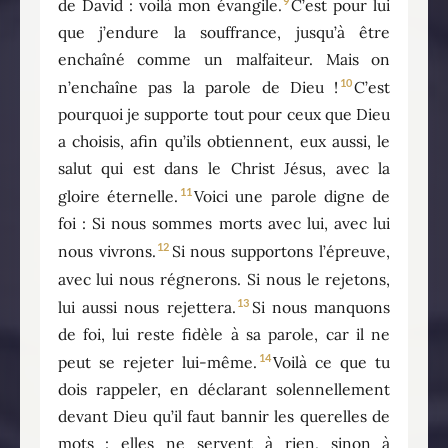
9
de David : voilà mon évangile.
C’est pour lui
que j’endure la souffrance, jusqu’à être
enchaîné comme un malfaiteur. Mais on
10
n’enchaîne pas la parole de Dieu !
C’est
pourquoi je supporte tout pour ceux que Dieu
a choisis, afin qu’ils obtiennent, eux aussi, le
salut qui est dans le Christ Jésus, avec la
11
gloire éternelle.
Voici une parole digne de
foi : Si nous sommes morts avec lui, avec lui
12
nous vivrons.
Si nous supportons l’épreuve,
avec lui nous régnerons. Si nous le rejetons,
13
lui aussi nous rejettera.
Si nous manquons
de foi, lui reste fidèle à sa parole, car il ne
14
peut se rejeter lui-même.
Voilà ce que tu
dois rappeler, en déclarant solennellement
devant Dieu qu’il faut bannir les querelles de
mots : elles ne servent à rien, sinon à