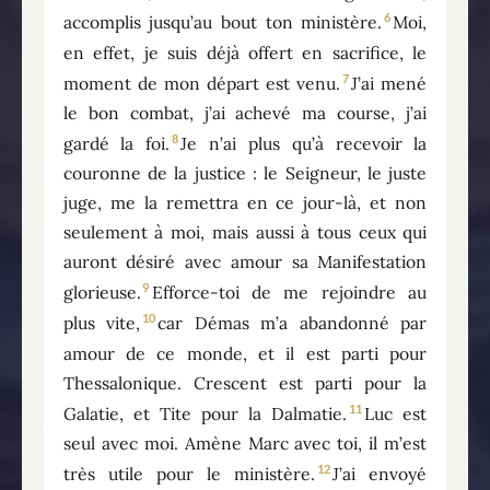
6
accomplis jusqu’au bout ton ministère.
Moi,
en effet, je suis déjà offert en sacrifice, le
7
moment de mon départ est venu.
J’ai mené
le bon combat, j’ai achevé ma course, j’ai
8
gardé la foi.
Je n’ai plus qu’à recevoir la
couronne de la justice : le Seigneur, le juste
juge, me la remettra en ce jour-là, et non
seulement à moi, mais aussi à tous ceux qui
auront désiré avec amour sa Manifestation
9
glorieuse.
Efforce-toi de me rejoindre au
10
plus vite,
car Démas m’a abandonné par
amour de ce monde, et il est parti pour
Thessalonique. Crescent est parti pour la
11
Galatie, et Tite pour la Dalmatie.
Luc est
seul avec moi. Amène Marc avec toi, il m’est
12
très utile pour le ministère.
J’ai envoyé