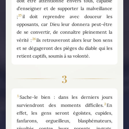
doit être attentionné envers tous, capable
d’enseigner et de supporter la malveillance
25
;
il doit reprendre avec douceur les
opposants, car Dieu leur donnera peut-être
de se convertir, de connaître pleinement la
26
vérité :
ils retrouveront alors leur bon sens
et se dégageront des pièges du diable qui les
retient captifs, soumis à sa volonté.
3
1
Sache-le bien : dans les derniers jours
2
surviendront des moments difficiles.
En
effet, les gens seront égoïstes, cupides,
fanfarons, orgueilleux, blasphémateurs,
révoltés contre leurs parents, ingrats,