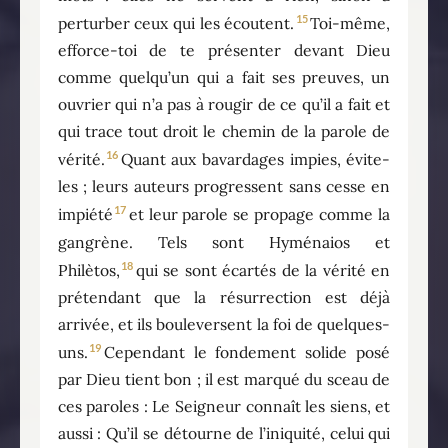
15
perturber ceux qui les écoutent.
Toi-même,
efforce-toi de te présenter devant Dieu
comme quelqu’un qui a fait ses preuves, un
ouvrier qui n’a pas à rougir de ce qu’il a fait et
qui trace tout droit le chemin de la parole de
16
vérité.
Quant aux bavardages impies, évite-
les ; leurs auteurs progressent sans cesse en
17
impiété
et leur parole se propage comme la
gangrène. Tels sont Hyménaios et
18
Philètos,
qui se sont écartés de la vérité en
prétendant que la résurrection est déjà
arrivée, et ils bouleversent la foi de quelques-
19
uns.
Cependant le fondement solide posé
par Dieu tient bon ; il est marqué du sceau de
ces paroles : Le Seigneur connaît les siens, et
aussi : Qu’il se détourne de l’iniquité, celui qui