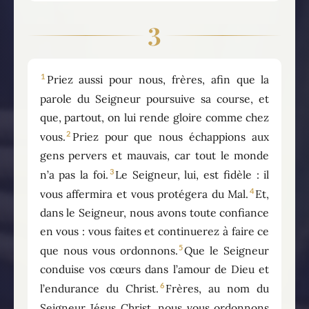
3
1
Priez aussi pour nous, frères, afin que la
parole du Seigneur poursuive sa course, et
que, partout, on lui rende gloire comme chez
2
vous.
Priez pour que nous échappions aux
gens pervers et mauvais, car tout le monde
3
n’a pas la foi.
Le Seigneur, lui, est fidèle : il
4
vous affermira et vous protégera du Mal.
Et,
dans le Seigneur, nous avons toute confiance
en vous : vous faites et continuerez à faire ce
5
que nous vous ordonnons.
Que le Seigneur
conduise vos cœurs dans l’amour de Dieu et
6
l’endurance du Christ.
Frères, au nom du
Seigneur Jésus Christ, nous vous ordonnons