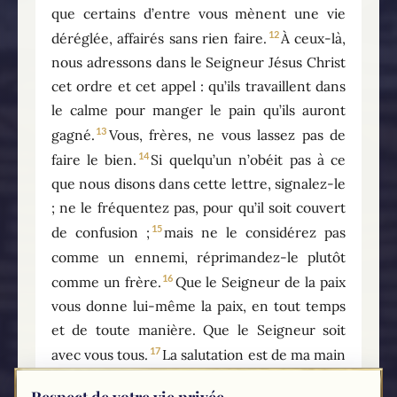
que certains d’entre vous mènent une vie
12
déréglée, affairés sans rien faire.
À ceux-là,
nous adressons dans le Seigneur Jésus Christ
cet ordre et cet appel : qu’ils travaillent dans
le calme pour manger le pain qu’ils auront
13
gagné.
Vous, frères, ne vous lassez pas de
14
faire le bien.
Si quelqu’un n’obéit pas à ce
que nous disons dans cette lettre, signalez-le
; ne le fréquentez pas, pour qu’il soit couvert
15
de confusion ;
mais ne le considérez pas
comme un ennemi, réprimandez-le plutôt
16
comme un frère.
Que le Seigneur de la paix
vous donne lui-même la paix, en tout temps
et de toute manière. Que le Seigneur soit
17
avec vous tous.
La salutation est de ma main
à moi, Paul. Je signe de cette façon toutes
Respect de votre vie privée