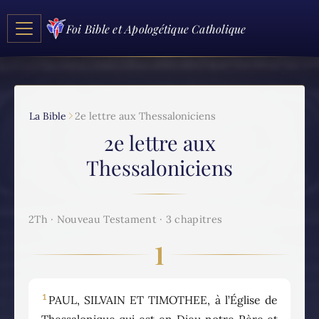
Foi Bible et Apologétique Catholique
La Bible
2e lettre aux Thessaloniciens
2e lettre aux
Thessaloniciens
2Th · Nouveau Testament · 3 chapitres
1
1
PAUL, SILVAIN ET TIMOTHEE, à l’Église de