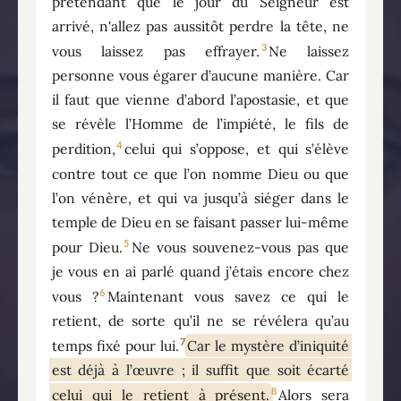
prétendant que le jour du Seigneur est
arrivé, n'allez pas aussitôt perdre la tête, ne
3
vous laissez pas effrayer.
Ne laissez
personne vous égarer d’aucune manière. Car
il faut que vienne d’abord l’apostasie, et que
se révèle l’Homme de l’impiété, le fils de
4
perdition,
celui qui s’oppose, et qui s’élève
contre tout ce que l’on nomme Dieu ou que
l’on vénère, et qui va jusqu’à siéger dans le
temple de Dieu en se faisant passer lui-même
5
pour Dieu.
Ne vous souvenez-vous pas que
je vous en ai parlé quand j’étais encore chez
6
vous ?
Maintenant vous savez ce qui le
retient, de sorte qu’il ne se révélera qu’au
7
temps fixé pour lui.
Car le mystère d’iniquité
est déjà à l’œuvre ; il suffit que soit écarté
8
celui qui le retient à présent.
Alors sera