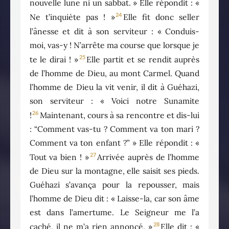
nouvelle lune ni un sabbat. » Elle répondit : «
24
Ne t’inquiète pas ! »
Elle fit donc seller
l’ânesse et dit à son serviteur : « Conduis-
moi, vas-y ! N’arrête ma course que lorsque je
25
te le dirai ! »
Elle partit et se rendit auprès
de l’homme de Dieu, au mont Carmel. Quand
l’homme de Dieu la vit venir, il dit à Guéhazi,
son serviteur : « Voici notre Sunamite
26
!
Maintenant, cours à sa rencontre et dis-lui
: “Comment vas-tu ? Comment va ton mari ?
Comment va ton enfant ?” » Elle répondit : «
27
Tout va bien ! »
Arrivée auprès de l’homme
de Dieu sur la montagne, elle saisit ses pieds.
Guéhazi s’avança pour la repousser, mais
l’homme de Dieu dit : « Laisse-la, car son âme
est dans l’amertume. Le Seigneur me l’a
28
caché, il ne m’a rien annoncé. »
Elle dit : «