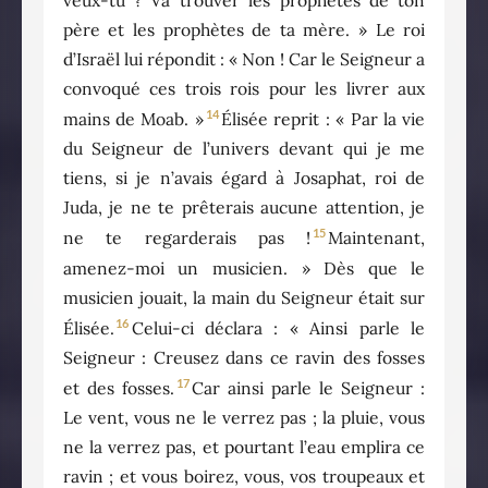
veux-tu ? Va trouver les prophètes de ton
père et les prophètes de ta mère. » Le roi
d’Israël lui répondit : « Non ! Car le Seigneur a
convoqué ces trois rois pour les livrer aux
14
mains de Moab. »
Élisée reprit : « Par la vie
du Seigneur de l’univers devant qui je me
tiens, si je n’avais égard à Josaphat, roi de
Juda, je ne te prêterais aucune attention, je
15
ne te regarderais pas !
Maintenant,
amenez-moi un musicien. » Dès que le
musicien jouait, la main du Seigneur était sur
16
Élisée.
Celui-ci déclara : « Ainsi parle le
Seigneur : Creusez dans ce ravin des fosses
17
et des fosses.
Car ainsi parle le Seigneur :
Le vent, vous ne le verrez pas ; la pluie, vous
ne la verrez pas, et pourtant l’eau emplira ce
ravin ; et vous boirez, vous, vos troupeaux et