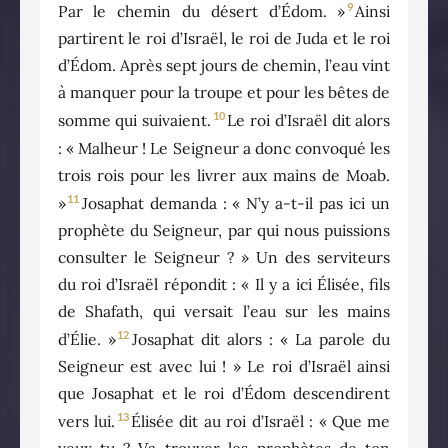
9
Par le chemin du désert d’Édom. »
Ainsi
partirent le roi d’Israël, le roi de Juda et le roi
d’Édom. Après sept jours de chemin, l’eau vint
à manquer pour la troupe et pour les bêtes de
10
somme qui suivaient.
Le roi d’Israël dit alors
: « Malheur ! Le Seigneur a donc convoqué les
trois rois pour les livrer aux mains de Moab.
11
»
Josaphat demanda : « N’y a-t-il pas ici un
prophète du Seigneur, par qui nous puissions
consulter le Seigneur ? » Un des serviteurs
du roi d’Israël répondit : « Il y a ici Élisée, fils
de Shafath, qui versait l’eau sur les mains
12
d’Élie. »
Josaphat dit alors : « La parole du
Seigneur est avec lui ! » Le roi d’Israël ainsi
que Josaphat et le roi d’Édom descendirent
13
vers lui.
Élisée dit au roi d’Israël : « Que me