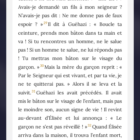
Avais-je demandé un fils à mon seigneur ?
N’avais-je pas dit : Ne me donne pas de faux
29
espoir ? »
Il dit à Guéhazi : « Boucle ta
ceinture, prends mon bâton dans ta main et
va ! Si tu rencontres un homme, ne le salue
pas ! Si un homme te salue, ne lui réponds pas
! Tu mettras mon bâton sur le visage du
30
garçon. »
Mais la mère du garçon reprit : «
Par le Seigneur qui est vivant, et par ta vie, je
ne te quitterai pas. » Alors il se leva et la
31
suivit.
Guéhazi les avait précédés. Il avait
mis le bâton sur le visage de l’enfant, mais pas
le moindre son, aucun signe de vie ! Il revint
au-devant d’Élisée et lui annonça : « Le
32
garçon ne s’est pas réveillé ! »
Quand Élisée
arriva dans la maison, il trouva l’enfant mort,