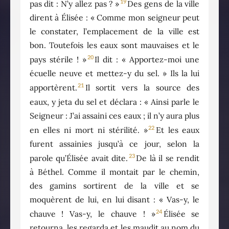
19
pas dit : N’y allez pas ? »
Des gens de la ville
dirent à Élisée : « Comme mon seigneur peut
le constater, l’emplacement de la ville est
bon. Toutefois les eaux sont mauvaises et le
20
pays stérile ! »
Il dit : « Apportez-moi une
écuelle neuve et mettez-y du sel. » Ils la lui
21
apportèrent.
Il sortit vers la source des
eaux, y jeta du sel et déclara : « Ainsi parle le
Seigneur : J’ai assaini ces eaux ; il n’y aura plus
22
en elles ni mort ni stérilité. »
Et les eaux
furent assainies jusqu’à ce jour, selon la
23
parole qu’Élisée avait dite.
De là il se rendit
à Béthel. Comme il montait par le chemin,
des gamins sortirent de la ville et se
moquèrent de lui, en lui disant : « Vas-y, le
24
chauve ! Vas-y, le chauve ! »
Élisée se
retourna, les regarda et les maudit au nom du