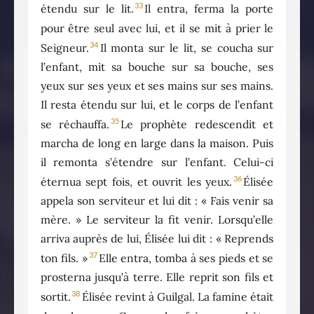
33
étendu sur le lit.
Il entra, ferma la porte
pour être seul avec lui, et il se mit à prier le
34
Seigneur.
Il monta sur le lit, se coucha sur
l’enfant, mit sa bouche sur sa bouche, ses
yeux sur ses yeux et ses mains sur ses mains.
Il resta étendu sur lui, et le corps de l’enfant
35
se réchauffa.
Le prophète redescendit et
marcha de long en large dans la maison. Puis
il remonta s’étendre sur l’enfant. Celui-ci
36
éternua sept fois, et ouvrit les yeux.
Élisée
appela son serviteur et lui dit : « Fais venir sa
mère. » Le serviteur la fit venir. Lorsqu’elle
arriva auprès de lui, Élisée lui dit : « Reprends
37
ton fils. »
Elle entra, tomba à ses pieds et se
prosterna jusqu’à terre. Elle reprit son fils et
38
sortit.
Élisée revint à Guilgal. La famine était