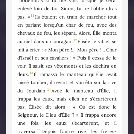
l’obtiendras si tu me vois lorsque je serai
enlevé loin de toi. Sinon, tu ne l’obtiendras
11
pas. »
Ils étaient en train de marcher tout
en parlant lorsqu’un char de feu, avec des
chevaux de feu, les sépara. Alors, Élie monta
12
au ciel dans un ouragan.
Élisée le vit et se
mit à crier : « Mon père !... Mon père !... Char
d’Israël et ses cavaliers ! » Puis il cessa de le
voir. Il saisit ses vêtements et les déchira en
13
deux.
Il ramassa le manteau qu’Élie avait
laissé tomber, il revint et s’arrêta sur la rive
14
du Jourdain.
Avec le manteau d’Élie, il
frappa les eaux, mais elles ne s’écartèrent
pas. Élisée dit alors : « Où est donc le
Seigneur, le Dieu d’Élie ? » Il frappa encore
une fois, les eaux s’écartèrent, et il
15
traversa.
Depuis l’autre rive, les frères-