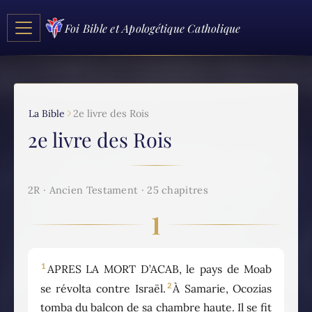
Foi Bible et Apologétique Catholique
La Bible
2e livre des Rois
2e livre des Rois
2R · Ancien Testament · 25 chapitres
1
1
APRES LA MORT D’ACAB, le pays de Moab
2
se révolta contre Israël.
À Samarie, Ocozias
tomba du balcon de sa chambre haute. Il se fit