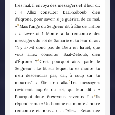
très mal. Il envoya des messagers et il leur dit
: « Allez consulter Baal-Zéboub, dieu
d’Éqrone, pour savoir si je guérirai de ce mal.
3
»
Mais l’ange du Seigneur dit à Élie de Tishbé
: « Lève-toi ! Monte à la rencontre des
messagers du roi de Samarie et tu leur diras :
“N’y a-t-il donc pas de Dieu en Israël, que
vous alliez consulter Baal-Zéboub, dieu
4
d’Éqrone ?
C’est pourquoi ainsi parle le
Seigneur : Le lit sur lequel tu es monté, tu
n’en descendras pas, car, à coup sûr, tu
5
mourras.” » Élie s’en alla.
Les messagers
revinrent auprès du roi, qui leur dit : «
6
Pourquoi donc êtes-vous revenus ? »
Ils
répondirent : « Un homme est monté à notre
rencontre et nous a dit : “Allez ! Retournez