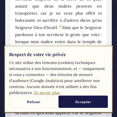
autant que deux mulets peuvent en
transporter, car je ne veux plus offrir ni
holocauste ni sacrifice à d’autres dieux qu’au
18
Seigneur Dieu d’Israël.
Mais que le Seigneur
pardonne à ton serviteur le geste que voici :
lorsque mon maître entre dans le temple de
Rimmone pour s’y prosterner, et qu’il s’appuie
Respect de votre vie privée
sur ma main, je me prosterne aussi dans le
Ce site utilise des témoins (cookies) techniques
temple de Rimmone. Daigne le Seigneur
nécessaires à son fonctionnement, et — uniquement
19
pardonner ce geste à ton serviteur. »
Élisée
si vous y consentez — des témoins de mesure
lui dit : « Va en paix. » Et Naaman s’éloigna. Il
d'audience (Google Analytics) pour améliorer son
20
était à une certaine distance
quand
contenu. Aucune donnée n'est utilisée à des fins
Guéhazi, serviteur d’Élisée, l’homme de Dieu,
publicitaires.
En savoir plus
.
se dit : « Voici que mon maître a ménagé
Refuser
Accepter
Naaman, cet Araméen, en n’acceptant pas de
sa main ce qu’il avait apporté. Par le Seigneur