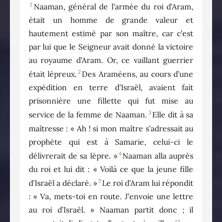
1
Naaman, général de l’armée du roi d’Aram,
était un homme de grande valeur et
hautement estimé par son maître, car c’est
par lui que le Seigneur avait donné la victoire
au royaume d’Aram. Or, ce vaillant guerrier
2
était lépreux.
Des Araméens, au cours d’une
expédition en terre d’Israël, avaient fait
prisonnière une fillette qui fut mise au
3
service de la femme de Naaman.
Elle dit à sa
maîtresse : « Ah ! si mon maître s’adressait au
prophète qui est à Samarie, celui-ci le
4
délivrerait de sa lèpre. »
Naaman alla auprès
du roi et lui dit : « Voilà ce que la jeune fille
5
d’Israël a déclaré. »
Le roi d’Aram lui répondit
: « Va, mets-toi en route. J’envoie une lettre
au roi d’Israël. » Naaman partit donc ; il