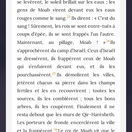
se levèrent, le soleil brillait sur les eaux ; les
gens de Moab virent devant eux les eaux
23
rouges comme le sang.
Ils dirent : « C’est du
sang ! Sûrement, les rois se sont entre-tués à
coups d’épée, ils se sont frappés l’un l’autre.
24
Maintenant, au pillage, Moab ! »
Ils
s’approchèrent du camp d’Israël. Ceux d’Israël
se dressèrent, ils frappèrent ceux de Moab
qui s’enfuirent devant eux, et ils les
25
pourchassèrent.
Ils démolirent les villes,
jetèrent chacun sa pierre dans les champs
fertiles et les en recouvrirent ; toutes les
sources, ils les comblèrent ; tous les bons
arbres, ils les coupèrent. Finalement il ne
resta debout que les murs de Qir-Harèsheth.
Les porteurs de fronde encerclèrent la ville
26
et la frappèrent.
Le roi de Moab vit que le