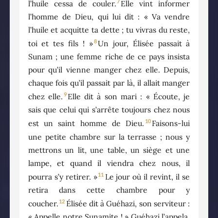
7
l’huile cessa de couler.
Elle vint informer
l’homme de Dieu, qui lui dit : « Va vendre
l’huile et acquitte ta dette ; tu vivras du reste,
8
toi et tes fils ! »
Un jour, Élisée passait à
Sunam ; une femme riche de ce pays insista
pour qu’il vienne manger chez elle. Depuis,
chaque fois qu’il passait par là, il allait manger
9
chez elle.
Elle dit à son mari : « Écoute, je
sais que celui qui s’arrête toujours chez nous
10
est un saint homme de Dieu.
Faisons-lui
une petite chambre sur la terrasse ; nous y
mettrons un lit, une table, un siège et une
lampe, et quand il viendra chez nous, il
11
pourra s’y retirer. »
Le jour où il revint, il se
retira dans cette chambre pour y
12
coucher.
Élisée dit à Guéhazi, son serviteur :
« Appelle notre Sunamite ! » Guéhazi l’appela,