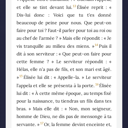
13
et elle se tint devant lui.
Élisée reprit : «
Dis-lui donc : Voici que tu t’es donné
beaucoup de peine pour nous. Que peut-on
faire pour toi ? Faut-il parler pour toi au roi ou
au chef de l’armée ? » Mais elle répondit : « Je
14
vis tranquille au milieu des miens. »
Puis il
dit à son serviteur : « Que peut-on faire pour
cette femme ? » Le serviteur répondit : «
Hélas, elle n’a pas de fils, et son mari est âgé.
15
»
Élisée lui dit : « Appelle-la. » Le serviteur
16
l’appela et elle se présenta à la porte.
Élisée
lui dit : « À cette même époque, au temps fixé
pour la naissance, tu tiendras un fils dans tes
bras. » Mais elle dit : « Non, mon seigneur,
homme de Dieu, ne dis pas de mensonge à ta
17
servante. »
Or, la femme devint enceinte et,