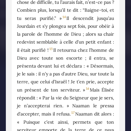
chose de difficile, tu l’aurais fait, n’est-ce pas ?
Combien plus, lorsqu’il te dit : “Baigne-toi, et
14
tu seras purifié.” »
Il descendit jusqu’au
Jourdain et s’y plongea sept fois, pour obéir à
la parole de l’homme de Dieu ; alors sa chair
redevint semblable à celle d’un petit enfant :
15
il était purifié !
Il retourna chez l’homme de
Dieu avec toute son escorte ; il entra, se
présenta devant lui et déclara : « Désormais,
je le sais : il n’y a pas d’autre Dieu, sur toute la
terre, que celui d’Israël ! Je t’en prie, accepte
16
un présent de ton serviteur. »
Mais Élisée
répondit : « Par la vie du Seigneur que je sers,
je n’accepterai rien. » Naaman le pressa
17
d’accepter, mais il refusa.
Naaman dit alors :
« Puisque c’est ainsi, permets que ton
serviteur emporte de la terre de ce pays