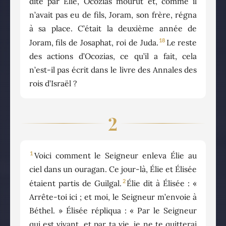
dite par Élie, Ocozias mourut et, comme il
n’avait pas eu de fils, Joram, son frère, régna
à sa place. C’était la deuxième année de
18
Joram, fils de Josaphat, roi de Juda.
Le reste
des actions d’Ocozias, ce qu’il a fait, cela
n’est-il pas écrit dans le livre des Annales des
rois d’Israël ?
2
1
Voici comment le Seigneur enleva Élie au
ciel dans un ouragan. Ce jour-là, Élie et Élisée
2
étaient partis de Guilgal.
Élie dit à Élisée : «
Arrête-toi ici ; et moi, le Seigneur m’envoie à
Béthel. » Élisée répliqua : « Par le Seigneur
qui est vivant, et par ta vie, je ne te quitterai