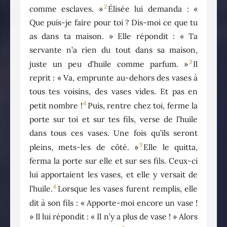
2
comme esclaves. »
Élisée lui demanda : «
Que puis-je faire pour toi ? Dis-moi ce que tu
as dans ta maison. » Elle répondit : « Ta
servante n’a rien du tout dans sa maison,
3
juste un peu d’huile comme parfum. »
Il
reprit : « Va, emprunte au-dehors des vases à
tous tes voisins, des vases vides. Et pas en
4
petit nombre !
Puis, rentre chez toi, ferme la
porte sur toi et sur tes fils, verse de l’huile
dans tous ces vases. Une fois qu’ils seront
5
pleins, mets-les de côté. »
Elle le quitta,
ferma la porte sur elle et sur ses fils. Ceux-ci
lui apportaient les vases, et elle y versait de
6
l’huile.
Lorsque les vases furent remplis, elle
dit à son fils : « Apporte-moi encore un vase !
» Il lui répondit : « Il n’y a plus de vase ! » Alors