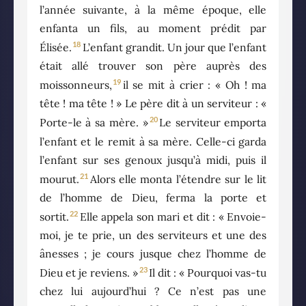
l’année suivante, à la même époque, elle
enfanta un fils, au moment prédit par
18
Élisée.
L’enfant grandit. Un jour que l’enfant
était allé trouver son père auprès des
19
moissonneurs,
il se mit à crier : « Oh ! ma
tête ! ma tête ! » Le père dit à un serviteur : «
20
Porte-le à sa mère. »
Le serviteur emporta
l’enfant et le remit à sa mère. Celle-ci garda
l’enfant sur ses genoux jusqu’à midi, puis il
21
mourut.
Alors elle monta l’étendre sur le lit
de l’homme de Dieu, ferma la porte et
22
sortit.
Elle appela son mari et dit : « Envoie-
moi, je te prie, un des serviteurs et une des
ânesses ; je cours jusque chez l’homme de
23
Dieu et je reviens. »
Il dit : « Pourquoi vas-tu
chez lui aujourd’hui ? Ce n’est pas une