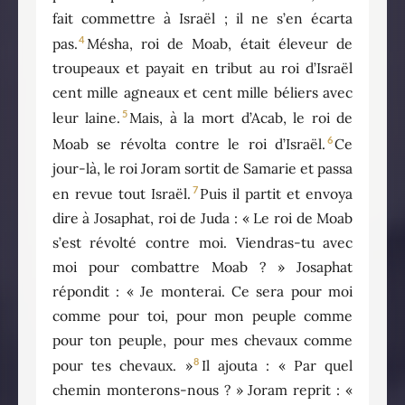
fait commettre à Israël ; il ne s’en écarta
4
pas.
Mésha, roi de Moab, était éleveur de
troupeaux et payait en tribut au roi d’Israël
cent mille agneaux et cent mille béliers avec
5
leur laine.
Mais, à la mort d’Acab, le roi de
6
Moab se révolta contre le roi d’Israël.
Ce
jour-là, le roi Joram sortit de Samarie et passa
7
en revue tout Israël.
Puis il partit et envoya
dire à Josaphat, roi de Juda : « Le roi de Moab
s’est révolté contre moi. Viendras-tu avec
moi pour combattre Moab ? » Josaphat
répondit : « Je monterai. Ce sera pour moi
comme pour toi, pour mon peuple comme
pour ton peuple, pour mes chevaux comme
8
pour tes chevaux. »
Il ajouta : « Par quel
chemin monterons-nous ? » Joram reprit : «