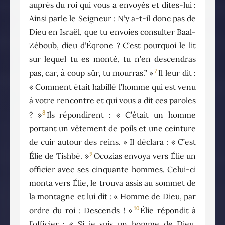
auprès du roi qui vous a envoyés et dites-lui :
Ainsi parle le Seigneur : N’y a-t-il donc pas de
Dieu en Israël, que tu envoies consulter Baal-
Zéboub, dieu d’Éqrone ? C’est pourquoi le lit
sur lequel tu es monté, tu n’en descendras
7
pas, car, à coup sûr, tu mourras.” »
Il leur dit :
« Comment était habillé l’homme qui est venu
à votre rencontre et qui vous a dit ces paroles
8
? »
Ils répondirent : « C’était un homme
portant un vêtement de poils et une ceinture
de cuir autour des reins. » Il déclara : « C’est
9
Élie de Tishbé. »
Ocozias envoya vers Élie un
officier avec ses cinquante hommes. Celui-ci
monta vers Élie, le trouva assis au sommet de
la montagne et lui dit : « Homme de Dieu, par
10
ordre du roi : Descends ! »
Élie répondit à
l’officier : « Si je suis un homme de Dieu,