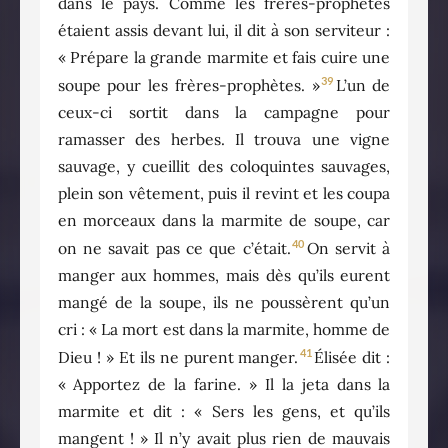
dans le pays. Comme les frères-prophètes
étaient assis devant lui, il dit à son serviteur :
« Prépare la grande marmite et fais cuire une
39
soupe pour les frères-prophètes. »
L’un de
ceux-ci sortit dans la campagne pour
ramasser des herbes. Il trouva une vigne
sauvage, y cueillit des coloquintes sauvages,
plein son vêtement, puis il revint et les coupa
en morceaux dans la marmite de soupe, car
40
on ne savait pas ce que c’était.
On servit à
manger aux hommes, mais dès qu’ils eurent
mangé de la soupe, ils ne poussèrent qu’un
cri : « La mort est dans la marmite, homme de
41
Dieu ! » Et ils ne purent manger.
Élisée dit :
« Apportez de la farine. » Il la jeta dans la
marmite et dit : « Sers les gens, et qu’ils
mangent ! » Il n’y avait plus rien de mauvais