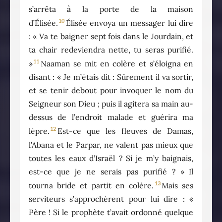
s’arrêta à la porte de la maison
10
d’Élisée.
Élisée envoya un messager lui dire
: « Va te baigner sept fois dans le Jourdain, et
ta chair redeviendra nette, tu seras purifié.
11
»
Naaman se mit en colère et s’éloigna en
disant : « Je m’étais dit : Sûrement il va sortir,
et se tenir debout pour invoquer le nom du
Seigneur son Dieu ; puis il agitera sa main au-
dessus de l’endroit malade et guérira ma
12
lèpre.
Est-ce que les fleuves de Damas,
l’Abana et le Parpar, ne valent pas mieux que
toutes les eaux d’Israël ? Si je m’y baignais,
est-ce que je ne serais pas purifié ? » Il
13
tourna bride et partit en colère.
Mais ses
serviteurs s’approchèrent pour lui dire : «
Père ! Si le prophète t’avait ordonné quelque