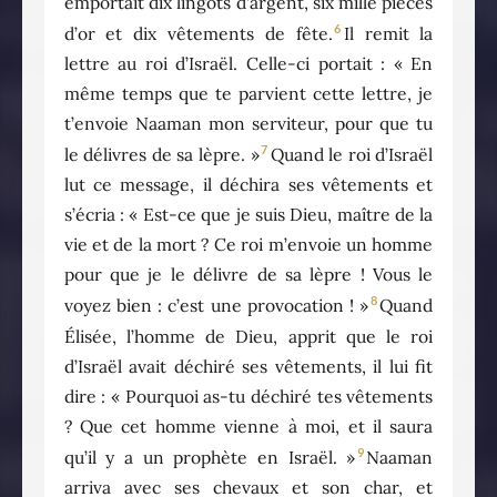
emportait dix lingots d’argent, six mille pièces
6
d’or et dix vêtements de fête.
Il remit la
lettre au roi d’Israël. Celle-ci portait : « En
même temps que te parvient cette lettre, je
t’envoie Naaman mon serviteur, pour que tu
7
le délivres de sa lèpre. »
Quand le roi d’Israël
lut ce message, il déchira ses vêtements et
s’écria : « Est-ce que je suis Dieu, maître de la
vie et de la mort ? Ce roi m’envoie un homme
pour que je le délivre de sa lèpre ! Vous le
8
voyez bien : c’est une provocation ! »
Quand
Élisée, l’homme de Dieu, apprit que le roi
d’Israël avait déchiré ses vêtements, il lui fit
dire : « Pourquoi as-tu déchiré tes vêtements
? Que cet homme vienne à moi, et il saura
9
qu’il y a un prophète en Israël. »
Naaman
arriva avec ses chevaux et son char, et