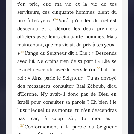
t’en prie, que ma vie et la vie de tes
serviteurs, ces cinquante hommes, aient du
14
prix à tes yeux !
Voilà qu’un feu du ciel est
descendu et a dévoré les deux premiers
officiers avec leurs cinquante hommes. Mais
maintenant, que ma vie ait du prix à tes yeux !
15
»
L’ange du Seigneur dit à Élie : « Descends
avec lui. Ne crains rien de sa part ! » Élie se
16
leva et descendit avec lui vers le roi.
Il dit au
roi : « Ainsi parle le Seigneur : Tu as envoyé
des messagers consulter Baal-Zéboub, dieu
d’Éqrone. N’y avait-il donc pas de Dieu en
Israël pour consulter sa parole ? Eh bien ! le
lit sur lequel tu es monté, tu n’en descendras
pas, car, à coup sûr, tu mourras !
17
»
Conformément à la parole du Seigneur