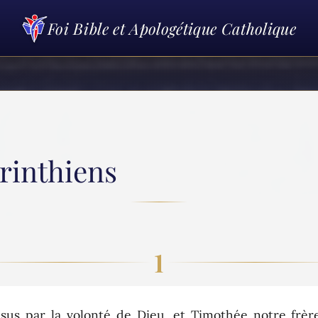
Foi Bible et Apologétique Catholique
orinthiens
1
us par la volonté de Dieu, et Timothée notre frère,