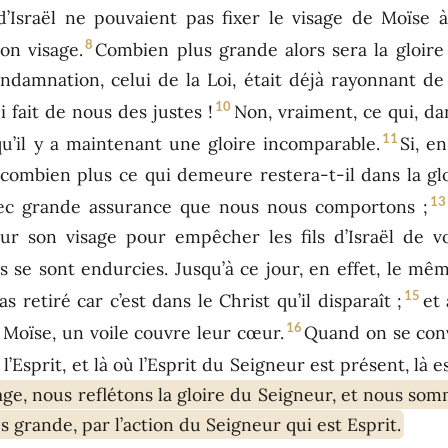
 d’Israël ne pouvaient pas fixer le visage de Moïse 
8
on visage.
Combien plus grande alors sera la gloire 
ondamnation, celui de la Loi, était déjà rayonnant d
10
i fait de nous des justes !
Non, vraiment, ce qui, d
11
 qu’il y a maintenant une gloire incomparable.
Si, e
ombien plus ce qui demeure restera-t-il dans la glo
13
avec grande assurance que nous nous comportons ;
sur son visage pour empêcher les fils d’Israël de v
s se sont endurcies. Jusqu’à ce jour, en effet, le m
15
as retiré car c’est dans le Christ qu’il disparaît ;
et
16
 de Moïse, un voile couvre leur cœur.
Quand on se conve
 l’Esprit, et là où l’Esprit du Seigneur est présent, là es
isage, nous reflétons la gloire du Seigneur, et nous s
s grande, par l’action du Seigneur qui est Esprit.