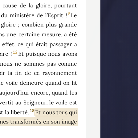
à cause de la gloire, pourtant
9
du ministère de l’Esprit !
Le
e gloire ; combien plus grande
ans une certaine mesure, a été
n effet, ce qui était passager a
12
ire !
Et puisque nous avons
nous ne sommes pas comme
oir la fin de ce rayonnement
ême voile demeure quand on lit
 aujourd’hui encore, quand les
rtit au Seigneur, le voile est
18
t la liberté.
Et nous tous qui
ommes transformés en son image