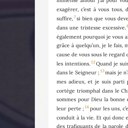
immense amour j’ai pour vou
exagérer, c’est à vous tous,
7
suffire,
si bien que vous deve
dans une tristesse excessive.
également pourquoi je vous ai é
grâce à quelqu’un, je le fais, m
cause de vous sous le regard 
12
les intentions.
Quand je suis
13
dans le Seigneur ;
mais je n’
mes adieux, et je suis parti
cortège triomphal dans le Chr
sommes pour Dieu la bonne o
16
leur perte ;
pour les uns, c
conduit à la vie. Et qui donc 
des trafiquants de la parole d