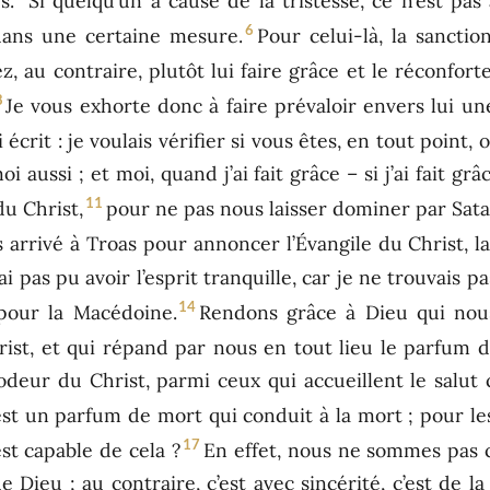
s.
Si quelqu’un a causé de la tristesse, ce n’est pas
6
 dans une certaine mesure.
Pour celui-là, la sanctio
z, au contraire, plutôt lui faire grâce et le réconfort
8
Je vous exhorte donc à faire prévaloir envers lui une
crit : je voulais vérifier si vous êtes, en tout point, 
oi aussi ; et moi, quand j’ai fait grâce – si j’ai fait g
11
du Christ,
pour ne pas nous laisser dominer par Sat
 arrivé à Troas pour annoncer l’Évangile du Christ, l
ai pas pu avoir l’esprit tranquille, car je ne trouvais pas
14
 pour la Macédoine.
Rendons grâce à Dieu qui nou
ist, et qui répand par nous en tout lieu le parfum d
deur du Christ, parmi ceux qui accueillent le salut
’est un parfum de mort qui conduit à la mort ; pour le
17
est capable de cela ?
En effet, nous ne sommes pas 
e Dieu ; au contraire, c’est avec sincérité, c’est de l