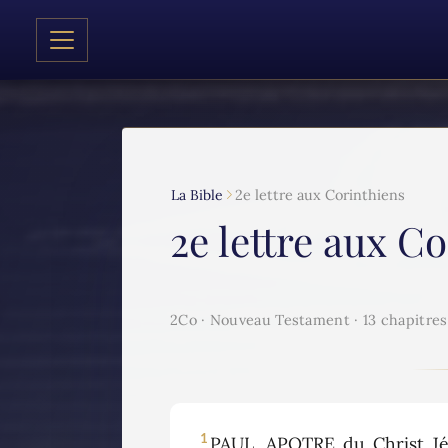
La Bible
2e lettre aux Corinthiens
2e lettre aux C
2Co · Nouveau Testament · 13 chapitres
1
PAUL, APOTRE du Christ Jés