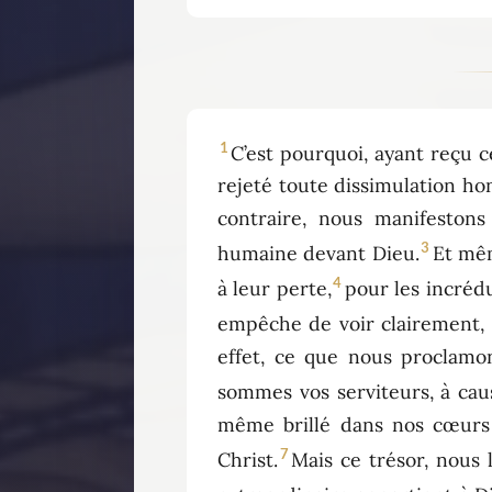
1
C’est pourquoi, ayant reçu 
rejeté toute dissimulation hon
contraire, nous manifeston
3
humaine devant Dieu.
Et mêm
4
à leur perte,
pour les incrédu
empêche de voir clairement, da
effet, ce que nous proclamon
sommes vos serviteurs, à cau
même brillé dans nos cœurs 
7
Christ.
Mais ce trésor, nous 