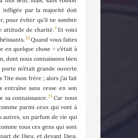
 à moi seul, mais, sans vouloir
n infligée par la majorité doit
er, pour éviter qu’il ne sombre
9
 attitude de charité.
Et voici
10
obéissants.
Quand vous faites
râce en quelque chose – c’était à
an, dont nous connaissons bien
a porte m’était grande ouverte
 Tite mon frère ; alors j’ai fait
s entraîne sans cesse en son
15
e sa connaissance.
Car nous
 comme parmi ceux qui vont à
s autres, un parfum de vie qui
comme tous ces gens qui sont
a part de Dieu, et devant Dieu,