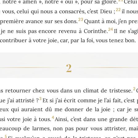
notre « amen », notre « oui », pour sa gloire.
Celui
22
 vous, celui qui nous a consacrés, c’est Dieu ;
il nou
23
, première avance sur ses dons.
Quant à moi, j’en pre
24
je ne suis pas encore revenu à Corinthe.
Il ne s’a
contribuer à votre joie, car, par la foi, vous tenez bon.
2
2
pas retourner chez vous dans un climat de tristesse.
3
e j’ai attristé ?
Et si j’ai écrit comme je l’ai fait, c’
 ceux qui auraient dû me donner de la joie ; car je 
4
i votre joie à tous.
Ainsi, c’est dans une grande dé
 beaucoup de larmes, non pas pour vous attrister, ma
5