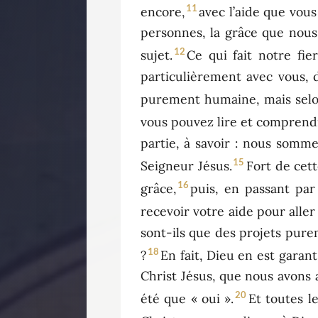
11
encore,
avec l’aide que vou
personnes, la grâce que nou
12
sujet.
Ce qui fait notre fi
particulièrement avec vous, d
purement humaine, mais selo
vous pouvez lire et comprend
partie, à savoir : nous somm
15
Seigneur Jésus.
Fort de cett
16
grâce,
puis, en passant pa
recevoir votre aide pour aller
sont-ils que des projets pure
18
?
En fait, Dieu en est garant
Christ Jésus, que nous avons a
20
été que « oui ».
Et toutes l