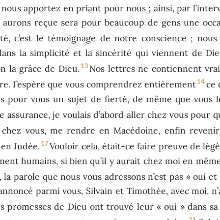
s nous apportez en priant pour nous ; ainsi, par l’int
s aurons reçue sera pour beaucoup de gens une occa
erté, c’est le témoignage de notre conscience ; no
ans la simplicité et la sincérité qui viennent de D
13
n la grâce de Dieu.
Nos lettres ne contiennent vra
14
re. J’espère que vous comprendrez entièrement
ce 
es pour vous un sujet de fierté, de même que vous 
e assurance, je voulais d’abord aller chez vous pour 
r chez vous, me rendre en Macédoine, enfin reveni
17
 en Judée.
Vouloir cela, était-ce faire preuve de lé
ment humains, si bien qu’il y aurait chez moi en même 
, la parole que nous vous adressons n’est pas « oui et
nnoncé parmi vous, Silvain et Timothée, avec moi, n’a 
es promesses de Dieu ont trouvé leur « oui » dans sa
21