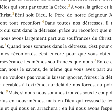
2
idèles qui sont par toute la Grèce.
À vous, la grâce et 
3
hrist.
Béni soit Dieu, le Père de notre Seigneur J
4
ent tout réconfort.
Dans toutes nos détresses, il 
x qui sont dans la détresse, grâce au réconfort qu
nous avons largement part aux souffrances du Christ,
6
s.
Quand nous sommes dans la détresse, c’est pour q
mes réconfortés, c’est encore pour que vous obteni
7
rsévérance les mêmes souffrances que nous.
En ce 
, car, nous le savons, de même que vous avez part 
 ne voulons pas vous le laisser ignorer, frères : la 
 a accablés à l’extrême, au-delà de nos forces, au p
9
ie.
Mais, si nous nous sommes trouvés sous le coup d’
plus en nous-mêmes, mais en Dieu qui ressuscite le
le et qui nous en arrachera ; en lui nous avons l’esp