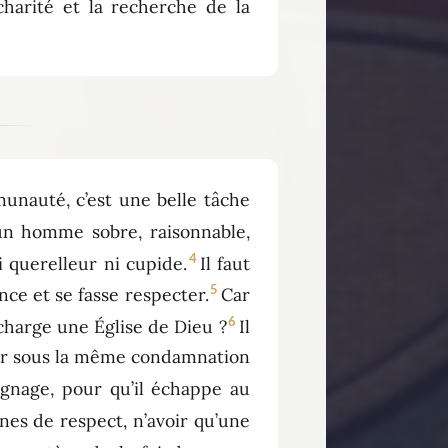
harité et la recherche de la
munauté, c’est une belle tâche
un homme sobre, raisonnable,
4
i querelleur ni cupide.
Il faut
5
nce et se fasse respecter.
Car
6
charge une Église de Dieu ?
Il
mber sous la même condamnation
ignage, pour qu’il échappe au
gnes de respect, n’avoir qu’une