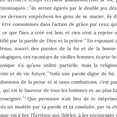
2
démoniaques ;
ils seront égarés par le double jeu de
ces derniers empêchent les gens de se marier, ils di
 être consommés dans l’action de grâce par ceux qui
 ce que Dieu a créé est bon, et rien n’est à rejeter s
6
ctifié par la parole de Dieu et la prière.
En exposant c
Jésus, nourri des paroles de la foi et de la bonne
logiques, ces racontars de vieilles femmes, écarte-les.
hysique n’a qu’une utilité partielle, mais la religi
9
nte et de vie future.
Voilà une parole digne de foi, 
 donnons de la peine et si nous combattons, c’est p
, qui est le Sauveur de tous les hommes et, au plus ha
12
enseigner.
Que personne n’ait lieu de te méprise
nts un modèle par ta parole et ta conduite, par ta cha
ue-toi à lire l’Écriture aux fidèles, à les encourager e