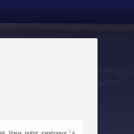
2
st Jésus notre espérance,
à