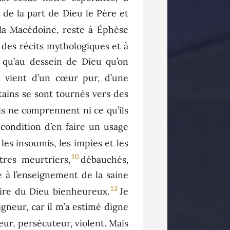
x de la part de Dieu le Père et
la Macédoine, reste à Éphèse
 des récits mythologiques et à
t qu’au dessein de Dieu qu’on
ui vient d’un cœur pur, d’une
tains se sont tournés vers des
’ils ne comprennent ni ce qu’ils
condition d’en faire un usage
 les insoumis, les impies et les
10
tres meurtriers,
débauchés,
e à l’enseignement de la saine
12
loire du Dieu bienheureux.
Je
igneur, car il m’a estimé digne
eur, persécuteur, violent. Mais