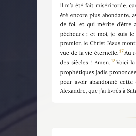
il m’a été fait miséricorde, ca
été encore plus abondante, ave
de foi, et qui mérite d’être
pécheurs ; et moi, je suis l
premier, le Christ Jésus mont
17
vue de la vie éternelle.
Au r
18
des siècles ! Amen.
Voici l
prophétiques jadis prononcées s
pour avoir abandonné cette d
Alexandre, que j’ai livrés à S