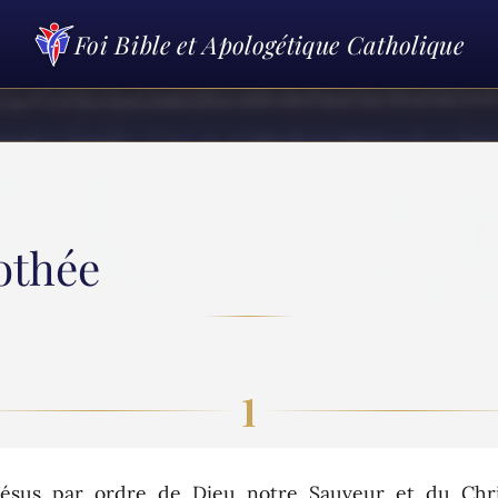
Foi Bible et Apologétique Catholique
mothée
1
ésus par ordre de Dieu notre Sauveur et du Chri