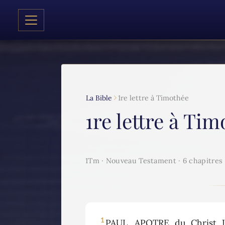
La Bible
1re lettre à Timothée
1re lettre à Ti
1Tm · Nouveau Testament · 6 chapitres
1
PAUL, APOTRE du Christ J