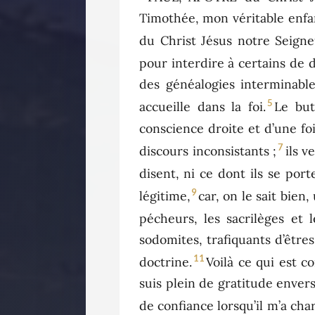
Timothée, mon véritable enfant
du Christ Jésus notre Seigne
pour interdire à certains de
des généalogies interminable
5
accueille dans la foi.
Le but
conscience droite et d’une fo
7
discours inconsistants ;
ils v
disent, ni ce dont ils se port
9
légitime,
car, on le sait bien
pécheurs, les sacrilèges et l
sodomites, trafiquants d’être
11
doctrine.
Voilà ce qui est c
suis plein de gratitude envers
de confiance lorsqu’il m’a cha