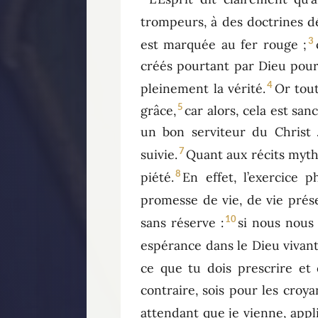
trompeurs, à des doctrines 
3
est marquée au fer rouge ;
créés pourtant par Dieu pour
4
pleinement la vérité.
Or tout
5
grâce,
car alors, cela est san
un bon serviteur du Christ 
7
suivie.
Quant aux récits mytho
8
piété.
En effet, l’exercice p
promesse de vie, de vie prése
10
sans réserve :
si nous nous
espérance dans le Dieu vivant
ce que tu dois prescrire et 
contraire, sois pour les croya
attendant que je vienne, appliq