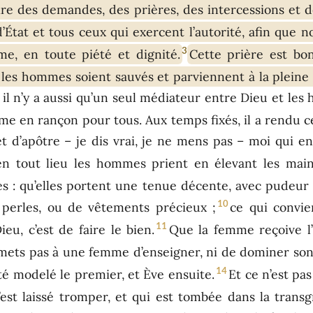
aire des demandes, des prières, des intercessions et 
d’État et tous ceux qui exercent l’autorité, afin que 
3
lme, en toute piété et dignité.
Cette prière est bo
s les hommes soient sauvés et parviennent à la pleine 
u ; il n’y a aussi qu’un seul médiateur entre Dieu et l
me en rançon pour tous. Aux temps fixés, il a rendu 
 d’apôtre – je dis vrai, je ne mens pas – moi qui ens
en tout lieu les hommes prient en élevant les main
: qu’elles portent une tenue décente, avec pudeur 
10
 perles, ou de vêtements précieux ;
ce qui convi
11
eu, c’est de faire le bien.
Que la femme reçoive l’
mets pas à une femme d’enseigner, ni de dominer son 
14
té modelé le premier, et Ève ensuite.
Et ce n’est pa
’est laissé tromper, et qui est tombée dans la transg