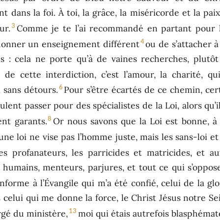
 dans la foi. À toi, la grâce, la miséricorde et la pai
3
ur.
Comme je te l’ai recommandé en partant pour 
4
 donner un enseignement différent
ou de s’attacher à
s : cela ne porte qu’à de vaines recherches, plutô
 de cette interdiction, c’est l’amour, la charité, q
6
i sans détours.
Pour s’être écartés de ce chemin, cer
eulent passer pour des spécialistes de la Loi, alors qu
8
ent garants.
Or nous savons que la Loi est bonne, à 
, une loi ne vise pas l’homme juste, mais les sans-loi et
es profanateurs, les parricides et matricides, et au
s humains, menteurs, parjures, et tout ce qui s’oppos
onforme à l’Évangile qui m’a été confié, celui de la g
 celui qui me donne la force, le Christ Jésus notre Se
13
rgé du ministère,
moi qui étais autrefois blasphémat