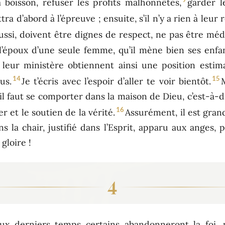
 boisson, refuser les profits malhonnêtes,
garder l
ra d’abord à l’épreuve ; ensuite, s’il n’y a rien à leu
ussi, doivent être dignes de respect, ne pas être médi
l’époux d’une seule femme, qu’il mène bien ses enfan
 leur ministère obtiennent ainsi une position esti
14
15
us.
Je t’écris avec l’espoir d’aller te voir bientôt.
 faut se comporter dans la maison de Dieu, c’est-à-d
16
ier et le soutien de la vérité.
Assurément, il est gran
ans la chair, justifié dans l’Esprit, apparu aux anges,
gloire !
4
’aux derniers temps certains abandonneront la foi, 