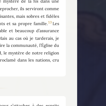
e mystère de la foi dans une
r reprocher, ils serviront comme
santes, mais sobres et fidèles
13
ts et sa propre famille.
Les
mable et beaucoup d’assurance
Mais au cas où je tarderais, je
ire la communauté, l’Église du
d, le mystère de notre religion
 proclamé dans les nations, cru
pour s’attacher à des esprits