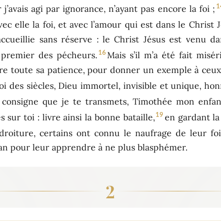
1
r j’avais agi par ignorance, n’ayant pas encore la foi ;
c elle la foi, et avec l’amour qui est dans le Christ J
 accueillie sans réserve : le Christ Jésus est venu 
16
e premier des pécheurs.
Mais s’il m’a été fait misér
re toute sa patience, pour donner un exemple à ceux 
oi des siècles, Dieu immortel, invisible et unique, hon
a consigne que je te transmets, Timothée mon enfa
19
ur toi : livre ainsi la bonne bataille,
en gardant la
roiture, certains ont connu le naufrage de leur foi
atan pour leur apprendre à ne plus blasphémer.
2