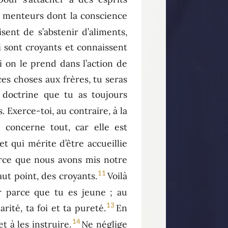
s menteurs dont la conscience
sent de s’abstenir d’aliments,
 sont croyants et connaissent
i on le prend dans l’action de
es choses aux frères, tu seras
 doctrine que tu as toujours
 Exerce-toi, au contraire, à la
on concerne tout, car elle est
et qui mérite d’être accueillie
arce que nous avons mis notre
11
ut point, des croyants.
Voilà
r parce que tu es jeune ; au
13
rité, ta foi et ta pureté.
En
14
t à les instruire.
Ne néglige