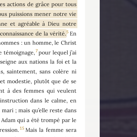
des actions de grâce pour tous
nous puissions mener notre vie
nne et agréable à Dieu notre
5
connaissance de la vérité.
En
es hommes : un homme, le Christ
7
ce témoignage,
pour lequel j’ai
eigne aux nations la foi et la
s, saintement, sans colère ni
et modestie, plutôt que de se
ent à des femmes qui veulent
instruction dans le calme, en
mari ; mais qu’elle reste dans
s Adam qui a été trompé par le
15
ression.
Mais la femme sera