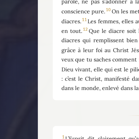
parole, ne pas s’adonner à la
10
conscience pure.
On les mett
11
diacres.
Les femmes, elles a
12
en tout.
Que le diacre soit 
diacres qui remplissent bien
grâce à leur foi au Christ Jés
veux que tu saches comment il
Dieu vivant, elle qui est le pil
: c’est le Christ, manifesté d
dans le monde, enlevé dans la 
1
L’Esprit dit clairement qu