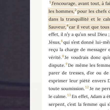
1
J’encourage, avant tout, à f
2
les hommes,
pour les chefs 
dans la tranquillité et le ca
4
Sauveur,
car il veut que tou
effet, il n’y a qu’un seul Die
6
Jésus,
qui s’est donné lui-mê
reçu la charge de messager et
8
vérité.
Je voudrais donc qu’
9
dispute.
De même les femmes 
parer de tresses, d’or ou de
exprimer leur piété envers Di
12
toute soumission.
Je ne per
13
le calme.
En effet, Adam a é
serpent, c’est la femme qui s