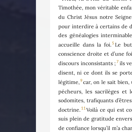
Timothée, mon véritable enfant
du Christ Jésus notre Seigne
pour interdire à certains de
des généalogies interminable
5
accueille dans la foi.
Le but
conscience droite et d’une fo
7
discours inconsistants ;
ils v
disent, ni ce dont ils se port
9
légitime,
car, on le sait bien
pécheurs, les sacrilèges et l
sodomites, trafiquants d’être
11
doctrine.
Voilà ce qui est c
suis plein de gratitude envers
de confiance lorsqu’il m’a cha