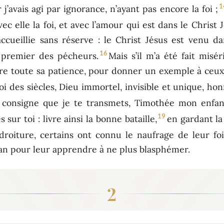
1
r j’avais agi par ignorance, n’ayant pas encore la foi ;
c elle la foi, et avec l’amour qui est dans le Christ J
 accueillie sans réserve : le Christ Jésus est venu 
16
e premier des pécheurs.
Mais s’il m’a été fait misér
re toute sa patience, pour donner un exemple à ceux 
oi des siècles, Dieu immortel, invisible et unique, hon
a consigne que je te transmets, Timothée mon enfa
19
ur toi : livre ainsi la bonne bataille,
en gardant la
roiture, certains ont connu le naufrage de leur foi
atan pour leur apprendre à ne plus blasphémer.
2