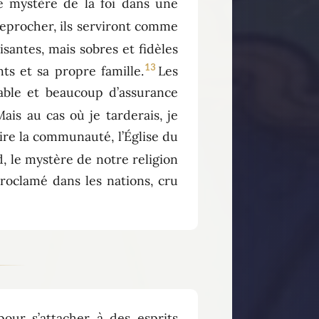
e mystère de la foi dans une
r reprocher, ils serviront comme
santes, mais sobres et fidèles
13
ts et sa propre famille.
Les
mable et beaucoup d’assurance
Mais au cas où je tarderais, je
ire la communauté, l’Église du
d, le mystère de notre religion
 proclamé dans les nations, cru
pour s’attacher à des esprits