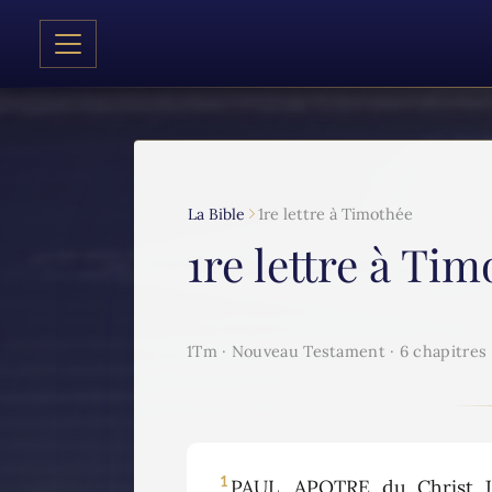
La Bible
1re lettre à Timothée
1re lettre à Ti
1Tm · Nouveau Testament · 6 chapitres
1
PAUL, APOTRE du Christ J