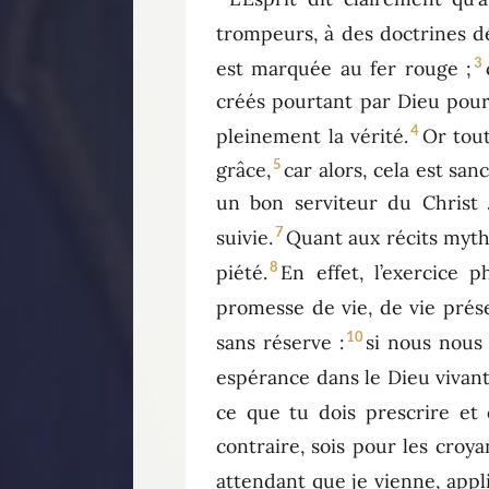
trompeurs, à des doctrines 
3
est marquée au fer rouge ;
créés pourtant par Dieu pour
4
pleinement la vérité.
Or tout
5
grâce,
car alors, cela est san
un bon serviteur du Christ 
7
suivie.
Quant aux récits mytho
8
piété.
En effet, l’exercice p
promesse de vie, de vie prése
10
sans réserve :
si nous nous
espérance dans le Dieu vivant
ce que tu dois prescrire et 
contraire, sois pour les croya
attendant que je vienne, appliq