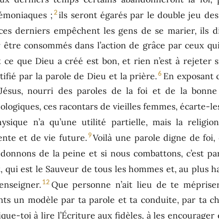
2
démoniaques ;
ils seront égarés par le double jeu de
ces derniers empêchent les gens de se marier, ils di
 être consommés dans l’action de grâce par ceux qui
 ce que Dieu a créé est bon, et rien n’est à rejeter s
6
ctifié par la parole de Dieu et la prière.
En exposant c
Jésus, nourri des paroles de la foi et de la bonne
logiques, ces racontars de vieilles femmes, écarte-les.
hysique n’a qu’une utilité partielle, mais la religi
9
nte et de vie future.
Voilà une parole digne de foi, 
 donnons de la peine et si nous combattons, c’est p
, qui est le Sauveur de tous les hommes et, au plus ha
12
enseigner.
Que personne n’ait lieu de te méprise
nts un modèle par ta parole et ta conduite, par ta cha
ue-toi à lire l’Écriture aux fidèles, à les encourager e