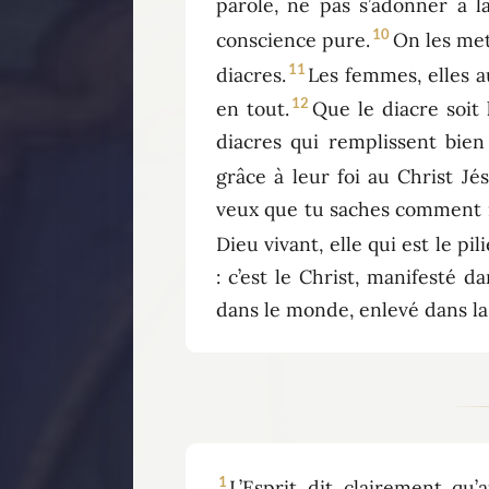
parole, ne pas s’adonner à la
10
conscience pure.
On les mett
11
diacres.
Les femmes, elles a
12
en tout.
Que le diacre soit 
diacres qui remplissent bien
grâce à leur foi au Christ Jés
veux que tu saches comment il
Dieu vivant, elle qui est le pil
: c’est le Christ, manifesté d
dans le monde, enlevé dans la 
1
L’Esprit dit clairement qu