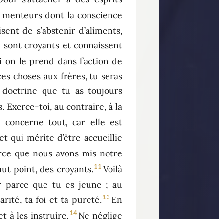
s menteurs dont la conscience
sent de s’abstenir d’aliments,
 sont croyants et connaissent
i on le prend dans l’action de
es choses aux frères, tu seras
 doctrine que tu as toujours
 Exerce-toi, au contraire, à la
on concerne tout, car elle est
et qui mérite d’être accueillie
arce que nous avons mis notre
11
ut point, des croyants.
Voilà
r parce que tu es jeune ; au
13
rité, ta foi et ta pureté.
En
14
t à les instruire.
Ne néglige