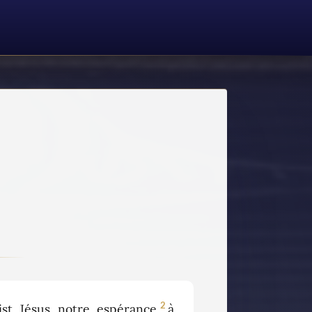
2
st Jésus notre espérance,
à