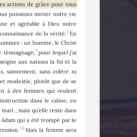
des actions de grâce pour tous
nous puissions mener notre vie
nne et agréable à Dieu notre
5
connaissance de la vérité.
En
es hommes : un homme, le Christ
7
ce témoignage,
pour lequel j’ai
eigne aux nations la foi et la
s, saintement, sans colère ni
et modestie, plutôt que de se
ent à des femmes qui veulent
instruction dans le calme, en
mari ; mais qu’elle reste dans
s Adam qui a été trompé par le
15
ression.
Mais la femme sera