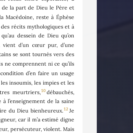
x de la part de Dieu le Père et
la Macédoine, reste à Éphèse
 des récits mythologiques et à
t qu’au dessein de Dieu qu’on
ui vient d’un cœur pur, d’une
tains se sont tournés vers des
’ils ne comprennent ni ce qu’ils
condition d’en faire un usage
 les insoumis, les impies et les
10
tres meurtriers,
débauchés,
e à l’enseignement de la saine
12
loire du Dieu bienheureux.
Je
igneur, car il m’a estimé digne
eur, persécuteur, violent. Mais