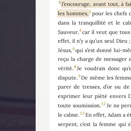
1
J’encourage, avant tout, à f
2
les hommes,
pour les chefs 
dans la tranquillité et le ca
4
Sauveur,
car il veut que tou
effet, il n’y a qu’un seul Die
6
Jésus,
qui s’est donné lui-mê
reçu la charge de messager et
8
vérité.
Je voudrais donc qu’
9
dispute.
De même les femmes 
parer de tresses, d’or ou de
exprimer leur piété envers Di
12
toute soumission.
Je ne per
13
le calme.
En effet, Adam a é
serpent, c’est la femme qui s