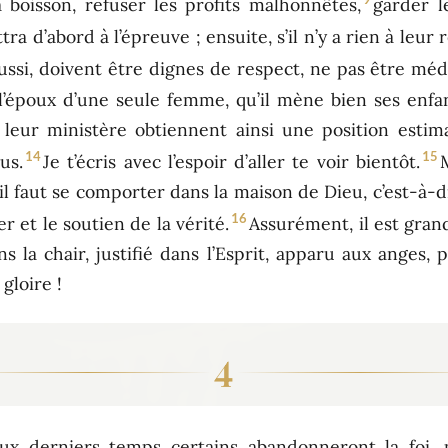
 boisson, refuser les profits malhonnêtes,
garder l
ra d’abord à l’épreuve ; ensuite, s’il n’y a rien à leu
ussi, doivent être dignes de respect, ne pas être médi
l’époux d’une seule femme, qu’il mène bien ses enfan
 leur ministère obtiennent ainsi une position esti
14
15
us.
Je t’écris avec l’espoir d’aller te voir bientôt.
 faut se comporter dans la maison de Dieu, c’est-à-d
16
ier et le soutien de la vérité.
Assurément, il est gran
ans la chair, justifié dans l’Esprit, apparu aux anges,
gloire !
4
’aux derniers temps certains abandonneront la foi, 