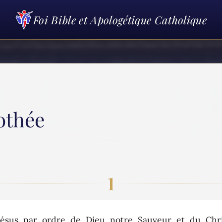
Foi Bible et Apologétique Catholique
mothée
1
ésus par ordre de Dieu notre Sauveur et du Chri