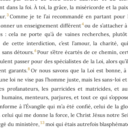
 dans la foi. À toi, la grâce, la miséricorde et la pai
3
ur.
Comme je te l’ai recommandé en partant pour 
4
 donner un enseignement différent
ou de s’attacher à
s : cela ne porte qu’à de vaines recherches, plutô
 de cette interdiction, c’est l’amour, la charité, q
6
i sans détours.
Pour s’être écartés de ce chemin, cer
eulent passer pour des spécialistes de la Loi, alors qu
8
ent garants.
Or nous savons que la Loi est bonne, à 
, une loi ne vise pas l’homme juste, mais les sans-loi et
es profanateurs, les parricides et matricides, et au
s humains, menteurs, parjures, et tout ce qui s’oppos
onforme à l’Évangile qui m’a été confié, celui de la g
 celui qui me donne la force, le Christ Jésus notre Se
13
rgé du ministère,
moi qui étais autrefois blasphémat