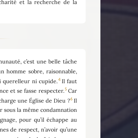
harité et la recherche de la
munauté, c’est une belle tâche
un homme sobre, raisonnable,
4
i querelleur ni cupide.
Il faut
5
nce et se fasse respecter.
Car
6
charge une Église de Dieu ?
Il
mber sous la même condamnation
ignage, pour qu’il échappe au
gnes de respect, n’avoir qu’une