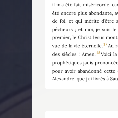
il m’a été fait miséricorde, ca
été encore plus abondante, ave
de foi, et qui mérite d’être
pécheurs ; et moi, je suis l
premier, le Christ Jésus mont
17
vue de la vie éternelle.
Au r
18
des siècles ! Amen.
Voici l
prophétiques jadis prononcées s
pour avoir abandonné cette d
Alexandre, que j’ai livrés à S