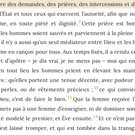
aire des demandes, des prières, des intercessions et 
d’État et tous ceux qui exercent l’autorité, afin que 
3
lme, en toute piété et dignité.
Cette prière est bo
s les hommes soient sauvés et parviennent à la pleine 
u ; il n’y a aussi qu’un seul médiateur entre Dieu et l
me en rançon pour tous. Aux temps fixés, il a rendu 
 d’apôtre – je dis vrai, je ne mens pas – moi qui ens
en tout lieu les hommes prient en élevant les main
: qu’elles portent une tenue décente, avec pudeur 
10
 perles, ou de vêtements précieux ;
ce qui convi
11
eu, c’est de faire le bien.
Que la femme reçoive l’
mets pas à une femme d’enseigner, ni de dominer son 
14
té modelé le premier, et Ève ensuite.
Et ce n’est pa
’est laissé tromper, et qui est tombée dans la transg