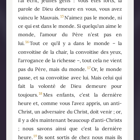
l’ai écrit, jeunes gens : Vous êtes forts, la
parole de Dieu demeure en vous, vous avez
15
vaincu le Mauvais.
N’aimez pas le monde, ni
ce qui est dans le monde. Si quelqu’un aime le
monde, l’amour du Père n’est pas en
16
lui.
Tout ce qu’il y a dans le monde – la
convoitise de la chair, la convoitise des yeux,
l’arrogance de la richesse –, tout cela ne vient
17
pas du Père, mais du monde.
Or, le monde
passe, et sa convoitise avec lui. Mais celui qui
fait la volonté de Dieu demeure pour
18
toujours.
Mes enfants, c’est la dernière
heure et, comme vous l’avez appris, un anti-
Christ, un adversaire du Christ, doit venir ; or,
il y a dès maintenant beaucoup d’anti-Christs
; nous savons ainsi que c’est la dernière
19
heure.
Ils sont sortis de chez nous mais ils