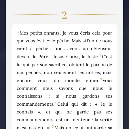
2
1
Mes petits enfants, je vous écris cela pour
que vous évitiez le péché. Mais si l’un de nous
vient à pécher, nous avons un défenseur
2
devant le Père : Jésus Christ, le Juste.
C’est
lui qui, par son sacrifice, obtient le pardon de
nos péchés, non seulement les nôtres, mais
3
encore ceux du monde entier.
Voici
comment nous savons que nous le
connaissons : si nous gardons ses
4
commandements.
Celui qui dit : « Je le
connais », et qui ne garde pas ses
commandements, est un menteur : la vérité
5
n’est pas en lui.
Mais en celui qui garde sa