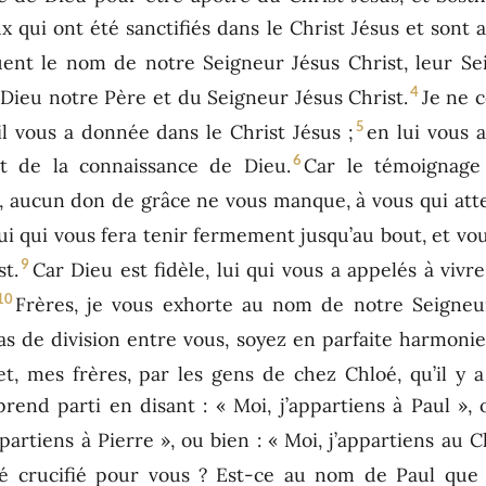
x qui ont été sanctifiés dans le Christ Jésus et sont 
quent le nom de notre Seigneur Jésus Christ, leur Se
4
e Dieu notre Père et du Seigneur Jésus Christ.
Je ne 
5
’il vous a donnée dans le Christ Jésus ;
en lui vous a
6
et de la connaissance de Dieu.
Car le témoignage 
i, aucun don de grâce ne vous manque, à vous qui att
lui qui vous fera tenir fermement jusqu’au bout, et vo
9
t.
Car Dieu est fidèle, lui qui vous a appelés à viv
10
Frères, je vous exhorte au nom de notre Seigneur
pas de division entre vous, soyez en parfaite harmonie
t, mes frères, par les gens de chez Chloé, qu’il y a 
end parti en disant : « Moi, j’appartiens à Paul », o
ppartiens à Pierre », ou bien : « Moi, j’appartiens au Ch
té crucifié pour vous ? Est-ce au nom de Paul que 