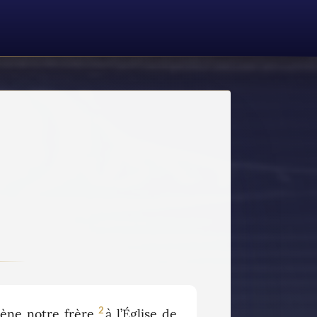
2
ène notre frère,
à l’Église de