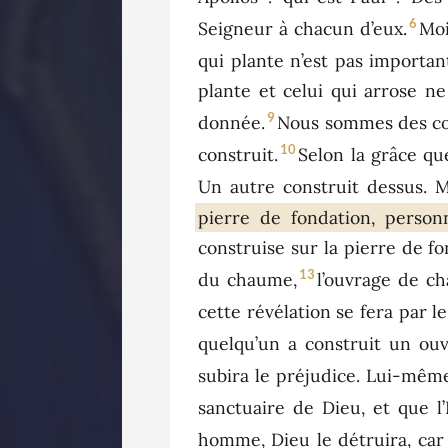
6
Seigneur à chacun d’eux.
Moi
qui plante n’est pas important
plante et celui qui arrose ne
9
donnée.
Nous sommes des col
10
construit.
Selon la grâce qu
Un autre construit dessus. M
pierre de fondation, person
construise sur la pierre de fo
13
du chaume,
l’ouvrage de ch
cette révélation se fera par l
quelqu’un a construit un ouvr
subira le préjudice. Lui-mêm
sanctuaire de Dieu, et que l
homme, Dieu le détruira, car l