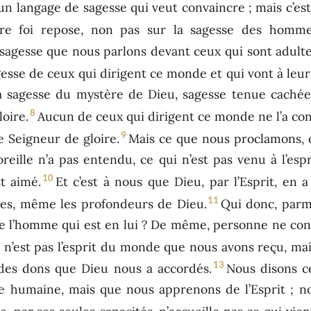
’un langage de sagesse qui veut convaincre ; mais c’est
re foi repose, non pas sur la sagesse des homme
 sagesse que nous parlons devant ceux qui sont adultes
gesse de ceux qui dirigent ce monde et qui vont à leur
a sagesse du mystère de Dieu, sagesse tenue cachée,
8
loire.
Aucun de ceux qui dirigent ce monde ne l’a connu
9
le Seigneur de gloire.
Mais ce que nous proclamons, c’
’oreille n’a pas entendu, ce qui n’est pas venu à l’e
10
t aimé.
Et c’est à nous que Dieu, par l’Esprit, en a 
11
ses, même les profondeurs de Dieu.
Qui donc, parmi
de l’homme qui est en lui ? De même, personne ne conna
 n’est pas l’esprit du monde que nous avons reçu, mais
13
 des dons que Dieu nous a accordés.
Nous disons c
e humaine, mais que nous apprenons de l’Esprit ; n