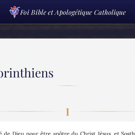
Foi Bible et Apologétique Catholique
Corinthiens
1
 de Dieu pour être apôtre du Christ Jésus, et Sosth