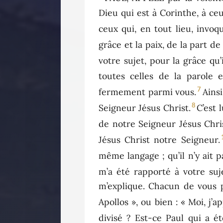
Dieu qui est à Corinthe, à ceu
ceux qui, en tout lieu, invo
grâce et la paix, de la part d
votre sujet, pour la grâce qu
toutes celles de la parole 
7
fermement parmi vous.
Ains
8
Seigneur Jésus Christ.
C’est 
de notre Seigneur Jésus Chris
Jésus Christ notre Seigneur.
même langage ; qu’il n’y ait 
m’a été rapporté à votre suje
m’explique. Chacun de vous pr
Apollos », ou bien : « Moi, j’a
divisé ? Est-ce Paul qui a é