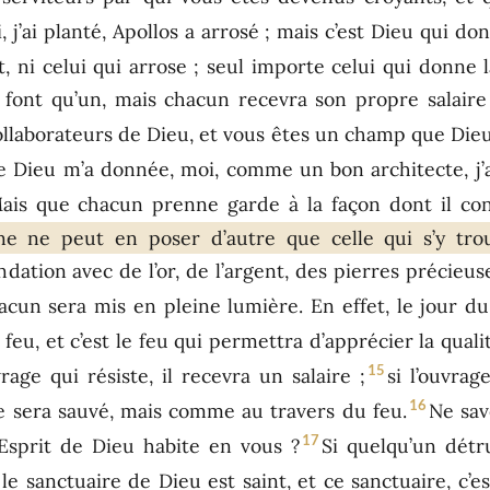
, j’ai planté, Apollos a arrosé ; mais c’est Dieu qui don
, ni celui qui arrose ; seul importe celui qui donne l
 font qu’un, mais chacun recevra son propre salaire 
laborateurs de Dieu, et vous êtes un champ que Dieu
e Dieu m’a donnée, moi, comme un bon architecte, j’a
ais que chacun prenne garde à la façon dont il cont
ne ne peut en poser d’autre que celle qui s’y trou
ndation avec de l’or, de l’argent, des pierres précieus
acun sera mis en pleine lumière. En effet, le jour d
e feu, et c’est le feu qui permettra d’apprécier la qual
15
age qui résiste, il recevra un salaire ;
si l’ouvrag
16
e sera sauvé, mais comme au travers du feu.
Ne sav
17
’Esprit de Dieu habite en vous ?
Si quelqu’un détr
e sanctuaire de Dieu est saint, et ce sanctuaire, c’es