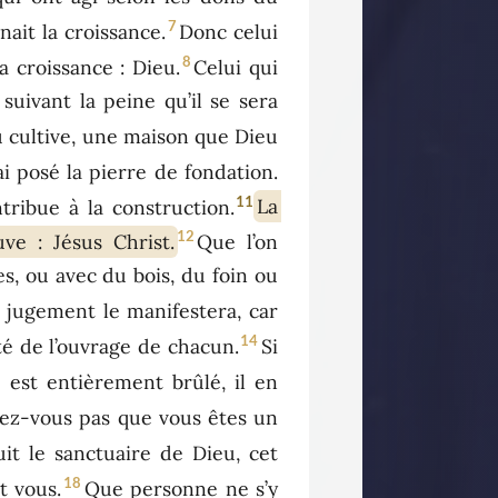
7
nait la croissance.
Donc celui
8
a croissance : Dieu.
Celui qui
suivant la peine qu’il se sera
 cultive, une maison que Dieu
i posé la pierre de fondation.
11
ribue à la construction.
La
12
ve : Jésus Christ.
Que l’on
es, ou avec du bois, du foin ou
u jugement le manifestera, car
14
ité de l’ouvrage de chacun.
Si
e est entièrement brûlé, il en
ez-vous pas que vous êtes un
uit le sanctuaire de Dieu, cet
18
t vous.
Que personne ne s’y