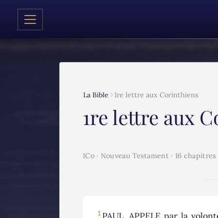
La Bible
1re lettre aux Corinthiens
1re lettre aux 
1Co · Nouveau Testament · 16 chapitres
1
PAUL, APPELE par la volonté