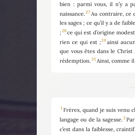
bien : parmi vous, il n’y a
27
naissance.
Au contraire, ce 
les sages ; ce qu’il y a de fai
28
;
ce qui est d’origine modest
29
rien ce qui est ;
ainsi aucu
que vous êtes dans le Christ 
31
rédemption.
Ainsi, comme il 
1
Frères, quand je suis venu 
2
langage ou de la sagesse.
Par
c’est dans la faiblesse, crain