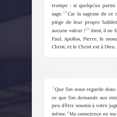
trompe : si quelqu’un parmi 
19
sage.
Car la sagesse de ce m
piège de leur propre habilet
21
aucune valeur !
Ainsi, il ne
Paul, Apollos, Pierre, le mond
Christ, et le Christ est à Dieu.
1
Que l’on nous regarde donc 
ce que l’on demande aux inte
peu d’être soumis à votre jug
4
même.
Ma conscience ne me r