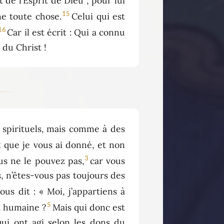
 de l’Esprit de Dieu ; pour lui
15
ne toute chose.
Celui qui est
16
Car il est écrit : Qui a connu
 du Christ !
 spirituels, mais comme à des
it que je vous ai donné, et non
3
us ne le pouvez pas,
car vous
s, n’êtes-vous pas toujours des
us dit : « Moi, j’appartiens à
5
ut humaine ?
Mais qui donc est
qui ont agi selon les dons du