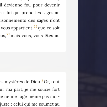
’il devienne fou pour devenir
est lui qui prend les sages au
 raisonnements des sages n’ont
22
t vous appartient,
que ce soit
23
ous,
mais vous, vous êtes au
2
es mystères de Dieu.
Or, tout
ur ma part, je me soucie fort
s, je ne me juge même pas moi-
juste : celui qui me soumet au