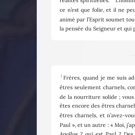
réalités spirituelles.
L’homme,
ce n’est que folie, et il ne p
animé par l’Esprit soumet tou
la pensée du Seigneur et qui p
1
Frères, quand je me suis ad
êtres seulement charnels, co
de la nourriture solide ; vou
êtes encore des êtres charnels
êtres charnels, et n’avez-vo
Paul », et un autre : « Moi, j’
Apollos ? qui est Paul ? Des