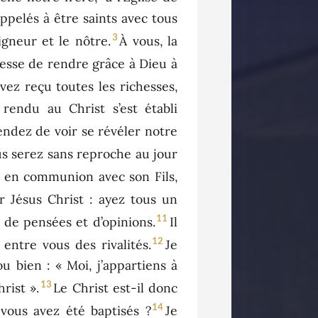
appelés à être saints avec tous
3
igneur et le nôtre.
À vous, la
cesse de rendre grâce à Dieu à
vez reçu toutes les richesses,
rendu au Christ s’est établi
endez de voir se révéler notre
us serez sans reproche au jour
re en communion avec son Fils,
 Jésus Christ : ayez tous un
11
 de pensées et d’opinions.
Il
12
entre vous des rivalités.
Je
u bien : « Moi, j’appartiens à
13
rist ».
Le Christ est-il donc
14
vous avez été baptisés ?
Je