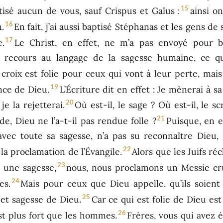
15
isé aucun de vous, sauf Crispus et Gaïus :
ainsi o
16
.
En fait, j’ai aussi baptisé Stéphanas et les gens de 
17
e.
Le Christ, en effet, ne m’a pas envoyé pour b
oir recours au langage de la sagesse humaine, ce qu
 croix est folie pour ceux qui vont à leur perte, mai
19
ance de Dieu.
L’Écriture dit en effet : Je mènerai à s
20
 je la rejetterai.
Où est-il, le sage ? Où est-il, le s
21
e, Dieu ne l’a-t-il pas rendue folle ?
Puisque, en e
vec toute sa sagesse, n’a pas su reconnaître Dieu, 
22
 la proclamation de l’Évangile.
Alors que les Juifs r
23
 une sagesse,
nous, nous proclamons un Messie cruc
24
es.
Mais pour ceux que Dieu appelle, qu’ils soient 
25
 et sagesse de Dieu.
Car ce qui est folie de Dieu es
26
est plus fort que les hommes.
Frères, vous qui avez 