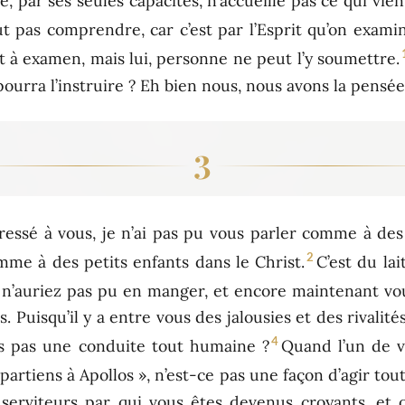
 par ses seules capacités, n’accueille pas ce qui vient
eut pas comprendre, car c’est par l’Esprit qu’on exami
t à examen, mais lui, personne ne peut l’y soumettre.
ourra l’instruire ? Eh bien nous, nous avons la pensée
3
ressé à vous, je n’ai pas pu vous parler comme à des
2
mme à des petits enfants dans le Christ.
C’est du la
s n’auriez pas pu en manger, et encore maintenant vo
. Puisqu’il y a entre vous des jalousies et des rivalité
4
us pas une conduite tout humaine ?
Quand l’un de vo
appartiens à Apollos », n’est-ce pas une façon d’agir to
 serviteurs par qui vous êtes devenus croyants, et 