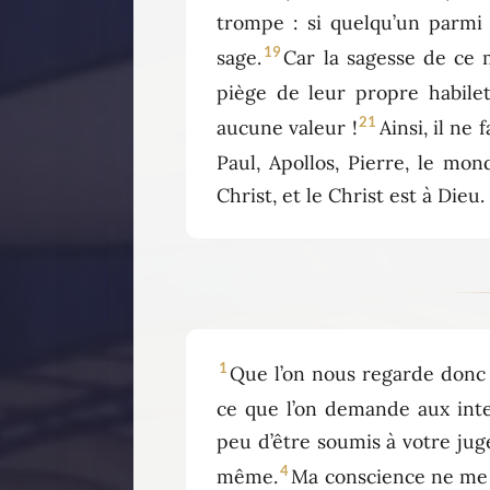
trompe : si quelqu’un parmi 
19
sage.
Car la sagesse de ce m
piège de leur propre habilet
21
aucune valeur !
Ainsi, il ne
Paul, Apollos, Pierre, le mond
Christ, et le Christ est à Dieu.
1
Que l’on nous regarde donc 
ce que l’on demande aux inte
peu d’être soumis à votre jug
4
même.
Ma conscience ne me r