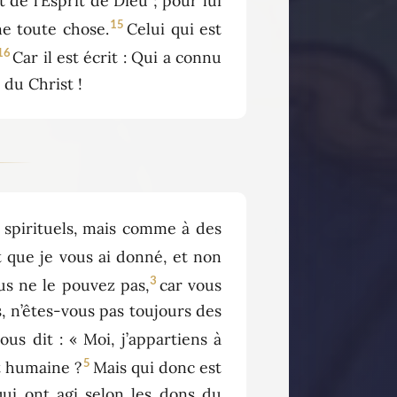
 de l’Esprit de Dieu ; pour lui
15
ne toute chose.
Celui qui est
16
Car il est écrit : Qui a connu
 du Christ !
 spirituels, mais comme à des
it que je vous ai donné, et non
3
us ne le pouvez pas,
car vous
s, n’êtes-vous pas toujours des
us dit : « Moi, j’appartiens à
5
ut humaine ?
Mais qui donc est
qui ont agi selon les dons du