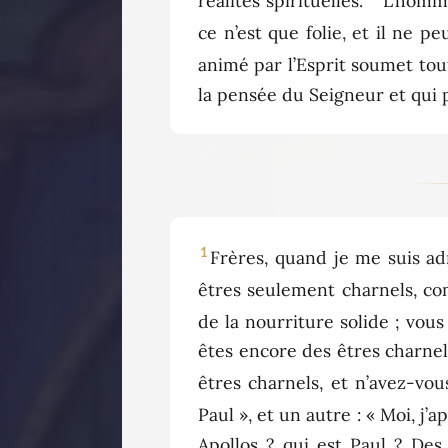
réalités spirituelles.
L’homme,
ce n’est que folie, et il ne p
animé par l’Esprit soumet tou
la pensée du Seigneur et qui p
1
Frères, quand je me suis ad
êtres seulement charnels, co
de la nourriture solide ; vou
êtes encore des êtres charnels
êtres charnels, et n’avez-vo
Paul », et un autre : « Moi, j’
Apollos ? qui est Paul ? Des