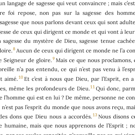
’un langage de sagesse qui veut convaincre ; mais c’est
re foi repose, non pas sur la sagesse des homme
 sagesse que nous parlons devant ceux qui sont adultes
gesse de ceux qui dirigent ce monde et qui vont à leur
a sagesse du mystère de Dieu, sagesse tenue cachée,
8
loire.
Aucun de ceux qui dirigent ce monde ne l’a connu
9
le Seigneur de gloire.
Mais ce que nous proclamons, c’
’oreille n’a pas entendu, ce qui n’est pas venu à l’e
10
t aimé.
Et c’est à nous que Dieu, par l’Esprit, en a 
11
ses, même les profondeurs de Dieu.
Qui donc, parmi
de l’homme qui est en lui ? De même, personne ne conna
 n’est pas l’esprit du monde que nous avons reçu, mais
13
 des dons que Dieu nous a accordés.
Nous disons c
e humaine, mais que nous apprenons de l’Esprit ; n