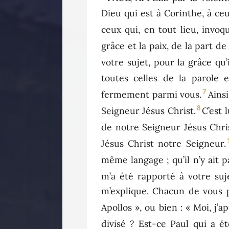
Dieu qui est à Corinthe, à ceu
ceux qui, en tout lieu, invo
grâce et la paix, de la part d
votre sujet, pour la grâce qu
toutes celles de la parole 
7
fermement parmi vous.
Ains
8
Seigneur Jésus Christ.
C’est 
de notre Seigneur Jésus Chris
Jésus Christ notre Seigneur.
même langage ; qu’il n’y ait 
m’a été rapporté à votre suje
m’explique. Chacun de vous pr
Apollos », ou bien : « Moi, j’a
divisé ? Est-ce Paul qui a é