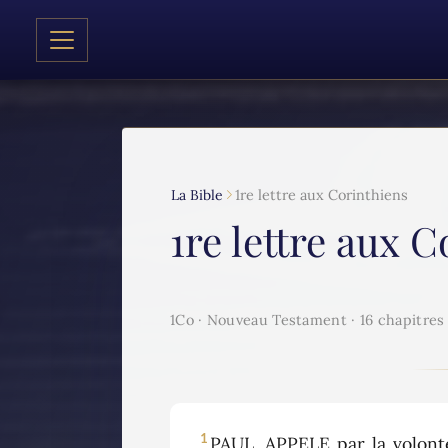
La Bible
1re lettre aux Corinthiens
1re lettre aux 
1Co · Nouveau Testament · 16 chapitres
1
PAUL, APPELE par la volonté