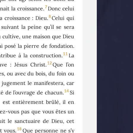
7
nait la croissance.
Donc celui
8
a croissance : Dieu.
Celui qui
suivant la peine qu’il se sera
 cultive, une maison que Dieu
i posé la pierre de fondation.
11
ribue à la construction.
La
12
ve : Jésus Christ.
Que l’on
es, ou avec du bois, du foin ou
u jugement le manifestera, car
14
ité de l’ouvrage de chacun.
Si
e est entièrement brûlé, il en
ez-vous pas que vous êtes un
uit le sanctuaire de Dieu, cet
18
t vous.
Que personne ne s’y