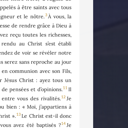
appelés à être saints avec tous
3
igneur et le nôtre.
À vous, la
cesse de rendre grâce à Dieu à
vez reçu toutes les richesses,
rendu au Christ s’est établi
endez de voir se révéler notre
us serez sans reproche au jour
re en communion avec son Fils,
 Jésus Christ : ayez tous un
11
 de pensées et d’opinions.
Il
12
entre vous des rivalités.
Je
u bien : « Moi, j’appartiens à
13
rist ».
Le Christ est-il donc
14
vous avez été baptisés ?
Je