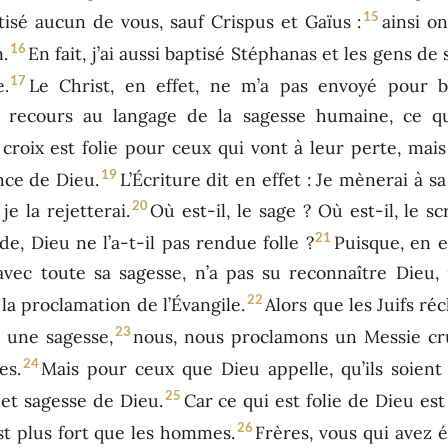
15
isé aucun de vous, sauf Crispus et Gaïus :
ainsi o
16
.
En fait, j’ai aussi baptisé Stéphanas et les gens de 
17
e.
Le Christ, en effet, ne m’a pas envoyé pour b
oir recours au langage de la sagesse humaine, ce qu
 croix est folie pour ceux qui vont à leur perte, mai
19
ance de Dieu.
L’Écriture dit en effet : Je mènerai à s
20
 je la rejetterai.
Où est-il, le sage ? Où est-il, le s
21
e, Dieu ne l’a-t-il pas rendue folle ?
Puisque, en e
vec toute sa sagesse, n’a pas su reconnaître Dieu, 
22
 la proclamation de l’Évangile.
Alors que les Juifs r
23
 une sagesse,
nous, nous proclamons un Messie cruc
24
es.
Mais pour ceux que Dieu appelle, qu’ils soient 
25
 et sagesse de Dieu.
Car ce qui est folie de Dieu es
26
est plus fort que les hommes.
Frères, vous qui avez 