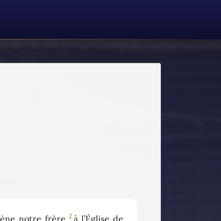
2
ène notre frère,
à l’Église de