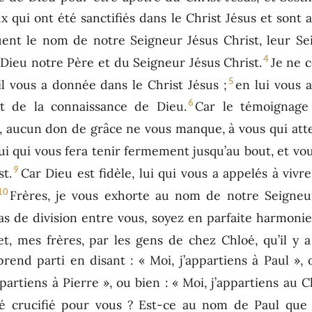
x qui ont été sanctifiés dans le Christ Jésus et sont 
quent le nom de notre Seigneur Jésus Christ, leur Se
4
e Dieu notre Père et du Seigneur Jésus Christ.
Je ne 
5
’il vous a donnée dans le Christ Jésus ;
en lui vous a
6
et de la connaissance de Dieu.
Car le témoignage 
i, aucun don de grâce ne vous manque, à vous qui att
lui qui vous fera tenir fermement jusqu’au bout, et vo
9
t.
Car Dieu est fidèle, lui qui vous a appelés à viv
10
Frères, je vous exhorte au nom de notre Seigneur
pas de division entre vous, soyez en parfaite harmonie
t, mes frères, par les gens de chez Chloé, qu’il y a 
end parti en disant : « Moi, j’appartiens à Paul », o
ppartiens à Pierre », ou bien : « Moi, j’appartiens au Ch
té crucifié pour vous ? Est-ce au nom de Paul que 