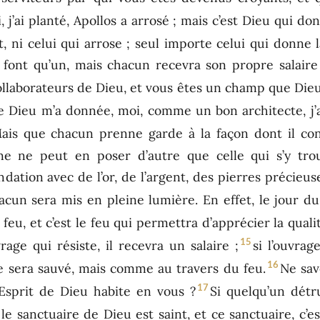
, j’ai planté, Apollos a arrosé ; mais c’est Dieu qui don
, ni celui qui arrose ; seul importe celui qui donne l
 font qu’un, mais chacun recevra son propre salaire 
laborateurs de Dieu, et vous êtes un champ que Dieu
e Dieu m’a donnée, moi, comme un bon architecte, j’a
ais que chacun prenne garde à la façon dont il cont
ne ne peut en poser d’autre que celle qui s’y trou
ndation avec de l’or, de l’argent, des pierres précieus
acun sera mis en pleine lumière. En effet, le jour d
e feu, et c’est le feu qui permettra d’apprécier la qual
15
age qui résiste, il recevra un salaire ;
si l’ouvrag
16
e sera sauvé, mais comme au travers du feu.
Ne sav
17
’Esprit de Dieu habite en vous ?
Si quelqu’un détr
e sanctuaire de Dieu est saint, et ce sanctuaire, c’es