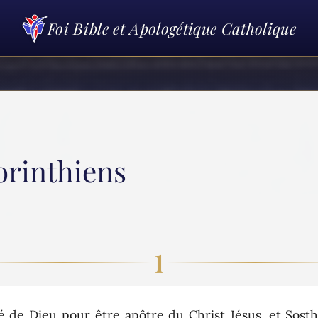
Foi Bible et Apologétique Catholique
Corinthiens
1
 de Dieu pour être apôtre du Christ Jésus, et Sosth