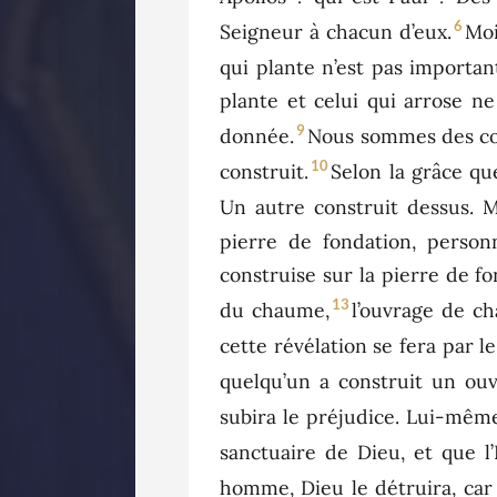
6
Seigneur à chacun d’eux.
Moi
qui plante n’est pas important
plante et celui qui arrose ne
9
donnée.
Nous sommes des col
10
construit.
Selon la grâce qu
Un autre construit dessus. M
pierre de fondation, person
construise sur la pierre de fo
13
du chaume,
l’ouvrage de ch
cette révélation se fera par l
quelqu’un a construit un ouvr
subira le préjudice. Lui-mêm
sanctuaire de Dieu, et que l
homme, Dieu le détruira, car l