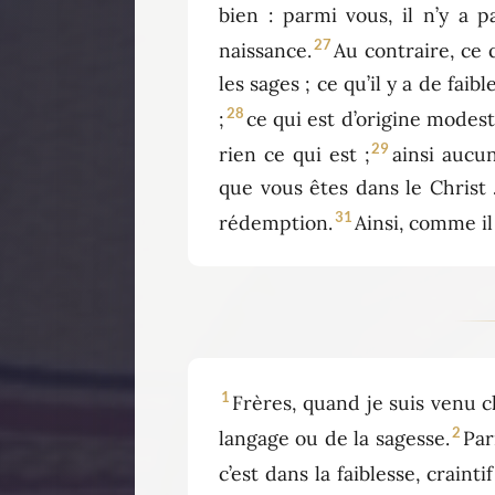
bien : parmi vous, il n’y a
27
naissance.
Au contraire, ce 
les sages ; ce qu’il y a de fai
28
;
ce qui est d’origine modest
29
rien ce qui est ;
ainsi aucu
que vous êtes dans le Christ 
31
rédemption.
Ainsi, comme il 
1
Frères, quand je suis venu 
2
langage ou de la sagesse.
Par
c’est dans la faiblesse, crain