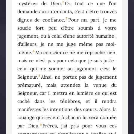
2
mystères de Dieu.
Or, tout ce que l’on
demande aux intendants, c’est d’être trouvés
3
dignes de confiance.
Pour ma part, je me
soucie fort peu d’être soumis à votre
jugement, ou à celui d’une autorité humaine ;
d’ailleurs, je ne me juge même pas moi-
4
même.
Ma conscience ne me reproche rien,
mais ce n’est pas pour cela que je suis juste :
celui qui me soumet au jugement, c’est le
5
Seigneur.
Ainsi, ne portez pas de jugement
prématuré, mais attendez la venue du
Seigneur, car il mettra en lumière ce qui est
caché dans les ténèbres, et il rendra
manifestes les intentions des cœurs. Alors, la
louange qui revient à chacun lui sera donnée
6
par Dieu.
Frères, j’ai pris pour vous ces
comparaisons qui s’appliquent à Apollos et à