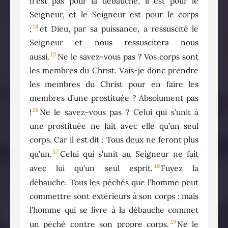
n’est pas pour la débauche, il est pour le
Seigneur, et le Seigneur est pour le corps
14
;
et Dieu, par sa puissance, a ressuscité le
Seigneur et nous ressuscitera nous
15
aussi.
Ne le savez-vous pas ? Vos corps sont
les membres du Christ. Vais-je donc prendre
les membres du Christ pour en faire les
membres d’une prostituée ? Absolument pas
16
!
Ne le savez-vous pas ? Celui qui s’unit à
une prostituée ne fait avec elle qu’un seul
corps. Car il est dit : Tous deux ne feront plus
17
qu’un.
Celui qui s’unit au Seigneur ne fait
18
avec lui qu’un seul esprit.
Fuyez la
débauche. Tous les péchés que l’homme peut
commettre sont extérieurs à son corps ; mais
l’homme qui se livre à la débauche commet
19
un péché contre son propre corps.
Ne le