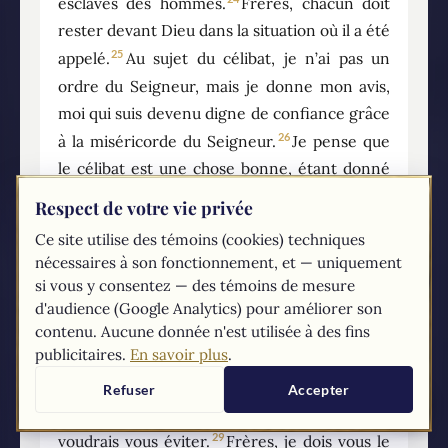
esclaves des hommes.
Frères, chacun doit
rester devant Dieu dans la situation où il a été
25
appelé.
Au sujet du célibat, je n’ai pas un
ordre du Seigneur, mais je donne mon avis,
moi qui suis devenu digne de confiance grâce
26
à la miséricorde du Seigneur.
Je pense que
le célibat est une chose bonne, étant donné
les nécessités présentes ; oui, c’est une chose
Respect de votre vie privée
27
bonne de vivre ainsi.
Tu es marié ? ne
Ce site utilise des témoins (cookies) techniques
cherche pas à te séparer de ta femme. Tu n’as
nécessaires à son fonctionnement, et — uniquement
pas de femme ? ne cherche pas à te
si vous y consentez — des témoins de mesure
28
marier.
Si cependant tu te maries, ce n’est
d'audience (Google Analytics) pour améliorer son
contenu. Aucune donnée n'est utilisée à des fins
pas un péché ; et si une jeune fille se marie,
publicitaires.
En savoir plus
.
ce n’est pas un péché. Mais ceux qui font ce
choix y trouveront les épreuves
Refuser
Accepter
correspondantes, et c’est cela que moi, je
29
voudrais vous éviter.
Frères, je dois vous le