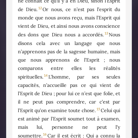
ne connaît ce qu’il y a en Dieu, sinon l’Esprit
12
de Dieu.
Or nous, ce n’est pas l’esprit du
monde que nous avons reçu, mais l’Esprit qui
vient de Dieu, et ainsi nous avons conscience
13
des dons que Dieu nous a accordés.
Nous
disons cela avec un langage que nous
n’apprenons pas de la sagesse humaine, mais
que nous apprenons de l’Esprit ; nous
comparons entre elles les réalités
14
spirituelles.
L’homme, par ses seules
capacités, n’accueille pas ce qui vient de
l’Esprit de Dieu ; pour lui ce n’est que folie, et
il ne peut pas comprendre, car c’est par
15
l’Esprit qu’on examine toute chose.
Celui qui
est animé par l’Esprit soumet tout à examen,
mais lui, personne ne peut l’y
16
soumettre.
Car il est écrit : Qui a connu la