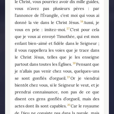
le Christ, vous pourriez avoir dix mille guides,
vous n’avez pas plusieurs pères : par
l’annonce de l’Évangile, c’est moi qui vous ai
16
donné la vie dans le Christ Jésus.
Aussi, je
17
vous en prie : imitez-moi.
C’est pour cela
que je vous ai envoyé Timothée, qui est mon
enfant bien-aimé et fidèle dans le Seigneur ;
il vous rappellera les voies que je trace dans
le Christ Jésus, telles que je les enseigne
18
partout dans toutes les Églises.
Pensant que
je n’allais pas venir chez vous, quelques-uns
19
se sont gonflés d’orgueil.
Or je viendrai
bientôt chez vous, si le Seigneur le veut, et je
prendrai connaissance, non pas de ce que
disent ces gens gonflés d’orgueil, mais des
20
actes dont ils sont capables.
Car le royaume
de Dieu ne consiste pas dans la parole, mais