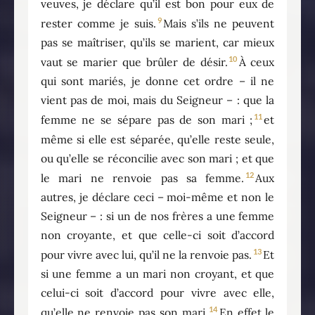
veuves, je déclare qu’il est bon pour eux de
9
rester comme je suis.
Mais s’ils ne peuvent
pas se maîtriser, qu’ils se marient, car mieux
10
vaut se marier que brûler de désir.
À ceux
qui sont mariés, je donne cet ordre – il ne
vient pas de moi, mais du Seigneur – : que la
11
femme ne se sépare pas de son mari ;
et
même si elle est séparée, qu’elle reste seule,
ou qu’elle se réconcilie avec son mari ; et que
12
le mari ne renvoie pas sa femme.
Aux
autres, je déclare ceci – moi-même et non le
Seigneur – : si un de nos frères a une femme
non croyante, et que celle-ci soit d’accord
13
pour vivre avec lui, qu’il ne la renvoie pas.
Et
si une femme a un mari non croyant, et que
celui-ci soit d’accord pour vivre avec elle,
14
qu’elle ne renvoie pas son mari.
En effet le