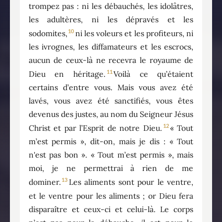
trompez pas : ni les débauchés, les idolâtres,
les adultères, ni les dépravés et les
10
sodomites,
ni les voleurs et les profiteurs, ni
les ivrognes, les diffamateurs et les escrocs,
aucun de ceux-là ne recevra le royaume de
11
Dieu en héritage.
Voilà ce qu’étaient
certains d’entre vous. Mais vous avez été
lavés, vous avez été sanctifiés, vous êtes
devenus des justes, au nom du Seigneur Jésus
12
Christ et par l’Esprit de notre Dieu.
« Tout
m’est permis », dit-on, mais je dis : « Tout
n'est pas bon ». « Tout m’est permis », mais
moi, je ne permettrai à rien de me
13
dominer.
Les aliments sont pour le ventre,
et le ventre pour les aliments ; or Dieu fera
disparaître et ceux-ci et celui-là. Le corps