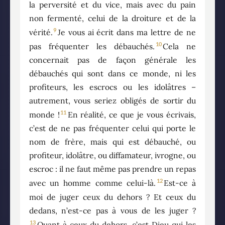
la perversité et du vice, mais avec du pain
non fermenté, celui de la droiture et de la
9
vérité.
Je vous ai écrit dans ma lettre de ne
10
pas fréquenter les débauchés.
Cela ne
concernait pas de façon générale les
débauchés qui sont dans ce monde, ni les
profiteurs, les escrocs ou les idolâtres –
autrement, vous seriez obligés de sortir du
11
monde !
En réalité, ce que je vous écrivais,
c’est de ne pas fréquenter celui qui porte le
nom de frère, mais qui est débauché, ou
profiteur, idolâtre, ou diffamateur, ivrogne, ou
escroc : il ne faut même pas prendre un repas
12
avec un homme comme celui-là.
Est-ce à
moi de juger ceux du dehors ? Et ceux du
dedans, n’est-ce pas à vous de les juger ?
13
Quant à ceux du dehors, c’est Dieu qui les