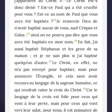
j’appartiens au Christ ».
Le Christ est-il
donc divisé ? Est-ce Paul qui a été crucifié
pour vous ? Est-ce au nom de Paul que vous
14
avez été baptisés ?
Je remercie Dieu de
n’avoir baptisé aucun de vous, sauf Crispus et
15
Gaïus :
ainsi on ne pourra pas dire que vous
16
avez été baptisés en mon nom.
En fait, j’ai
aussi baptisé Stéphanas et les gens de sa
maison ; et je ne sais plus si j’ai baptisé
17
quelqu’un d’autre.
Le Christ, en effet, ne
m’a pas envoyé pour baptiser, mais pour
annoncer l’Évangile, et cela sans avoir
recours au langage de la sagesse humaine, ce
18
qui rendrait vaine la croix du Christ.
Car le
langage de la croix est folie pour ceux qui
vont à leur perte, mais pour ceux qui vont
vers leur salut, pour nous, il est puissance de