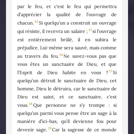
par le feu, et c’est le feu qui permettra
d’apprécier la qualité de l’ouvrage de
14
chacun.
Si quelqu’un a construit un ouvrage
15
qui résiste, il recevra un salaire ;
si l’ouvrage
est entièrement brûlé, il en subira le
préjudice. Lui-même sera sauvé, mais comme
16
au travers du feu.
Ne savez-vous pas que
vous êtes un sanctuaire de Dieu, et que
17
l’Esprit de Dieu habite en vous ?
Si
quelqu’un détruit le sanctuaire de Dieu, cet
homme, Dieu le détruira, car le sanctuaire de
Dieu est saint, et ce sanctuaire, c’est
18
vous.
Que personne ne s’y trompe : si
quelqu’un parmi vous pense être un sage à la
manière d’ici-bas, qu’il devienne fou pour
19
devenir sage.
Car la sagesse de ce monde