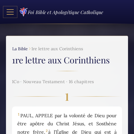
Foi Bible et Apologétique Catholique
La Bible
1re lettre aux Corinthiens
1re lettre aux Corinthiens
1Co · Nouveau Testament · 16 chapitres
1
1
PAUL, APPELE par la volonté de Dieu pour
être apôtre du Christ Jésus, et Sosthène
2
notre frère,
à l’Église de Dieu qui est à