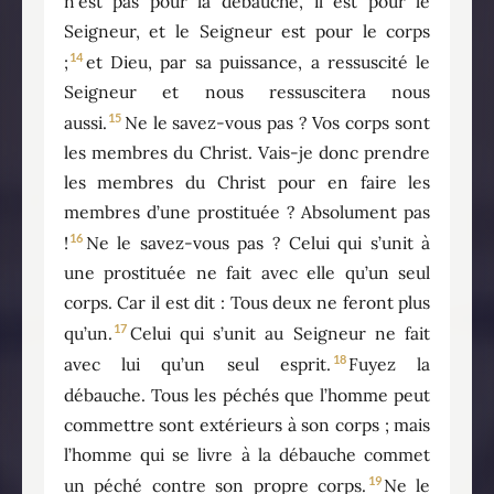
n’est pas pour la débauche, il est pour le
Seigneur, et le Seigneur est pour le corps
14
;
et Dieu, par sa puissance, a ressuscité le
Seigneur et nous ressuscitera nous
15
aussi.
Ne le savez-vous pas ? Vos corps sont
les membres du Christ. Vais-je donc prendre
les membres du Christ pour en faire les
membres d’une prostituée ? Absolument pas
16
!
Ne le savez-vous pas ? Celui qui s’unit à
une prostituée ne fait avec elle qu’un seul
corps. Car il est dit : Tous deux ne feront plus
17
qu’un.
Celui qui s’unit au Seigneur ne fait
18
avec lui qu’un seul esprit.
Fuyez la
débauche. Tous les péchés que l’homme peut
commettre sont extérieurs à son corps ; mais
l’homme qui se livre à la débauche commet
19
un péché contre son propre corps.
Ne le