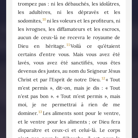
trompez pas : ni les débauchés, les idolâtres,
les adultères, ni les dépravés et les
10
sodomites,
ni les voleurs et les profiteurs, ni
les ivrognes, les diffamateurs et les escrocs,
aucun de ceux-là ne recevra le royaume de
11
Dieu en héritage.
Voilà ce qu’étaient
certains d’entre vous. Mais vous avez été
lavés, vous avez été sanctifiés, vous êtes
devenus des justes, au nom du Seigneur Jésus
12
Christ et par l’Esprit de notre Dieu.
« Tout
m’est permis », dit-on, mais je dis : « Tout
n'est pas bon ». « Tout m’est permis », mais
moi, je ne permettrai à rien de me
13
dominer.
Les aliments sont pour le ventre,
et le ventre pour les aliments ; or Dieu fera
disparaître et ceux-ci et celui-là. Le corps