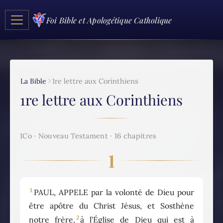
Foi Bible et Apologétique Catholique
La Bible
1re lettre aux Corinthiens
1re lettre aux Corinthiens
1Co · Nouveau Testament · 16 chapitres
1
1
PAUL, APPELE par la volonté de Dieu pour
être apôtre du Christ Jésus, et Sosthène
2
notre frère,
à l’Église de Dieu qui est à