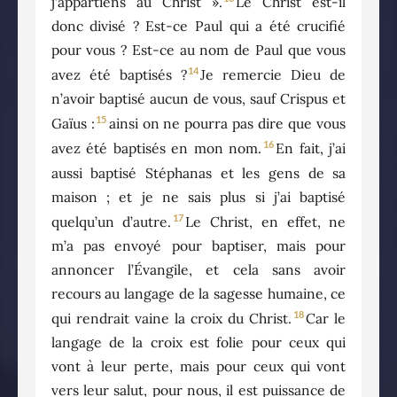
j’appartiens au Christ ».
Le Christ est-il
donc divisé ? Est-ce Paul qui a été crucifié
pour vous ? Est-ce au nom de Paul que vous
14
avez été baptisés ?
Je remercie Dieu de
n’avoir baptisé aucun de vous, sauf Crispus et
15
Gaïus :
ainsi on ne pourra pas dire que vous
16
avez été baptisés en mon nom.
En fait, j’ai
aussi baptisé Stéphanas et les gens de sa
maison ; et je ne sais plus si j’ai baptisé
17
quelqu’un d’autre.
Le Christ, en effet, ne
m’a pas envoyé pour baptiser, mais pour
annoncer l’Évangile, et cela sans avoir
recours au langage de la sagesse humaine, ce
18
qui rendrait vaine la croix du Christ.
Car le
langage de la croix est folie pour ceux qui
vont à leur perte, mais pour ceux qui vont
vers leur salut, pour nous, il est puissance de