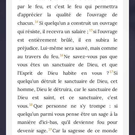
par le feu, et c’est le feu qui permettra
d’apprécier la qualité de l’ouvrage de
14
chacun.
Si quelqu’un a construit un ouvrage
15
qui résiste, il recevra un salaire ;
si l’ouvrage
est entièrement brûlé, il en subira le
préjudice. Lui-même sera sauvé, mais comme
16
au travers du feu.
Ne savez-vous pas que
vous êtes un sanctuaire de Dieu, et que
17
l’Esprit de Dieu habite en vous ?
Si
quelqu’un détruit le sanctuaire de Dieu, cet
homme, Dieu le détruira, car le sanctuaire de
Dieu est saint, et ce sanctuaire, c’est
18
vous.
Que personne ne s’y trompe : si
quelqu’un parmi vous pense être un sage à la
manière d’ici-bas, qu’il devienne fou pour
19
devenir sage.
Car la sagesse de ce monde