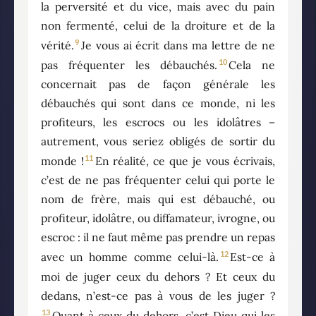
la perversité et du vice, mais avec du pain
non fermenté, celui de la droiture et de la
9
vérité.
Je vous ai écrit dans ma lettre de ne
10
pas fréquenter les débauchés.
Cela ne
concernait pas de façon générale les
débauchés qui sont dans ce monde, ni les
profiteurs, les escrocs ou les idolâtres –
autrement, vous seriez obligés de sortir du
11
monde !
En réalité, ce que je vous écrivais,
c’est de ne pas fréquenter celui qui porte le
nom de frère, mais qui est débauché, ou
profiteur, idolâtre, ou diffamateur, ivrogne, ou
escroc : il ne faut même pas prendre un repas
12
avec un homme comme celui-là.
Est-ce à
moi de juger ceux du dehors ? Et ceux du
dedans, n’est-ce pas à vous de les juger ?
13
Quant à ceux du dehors, c’est Dieu qui les