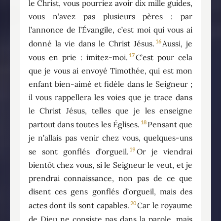
le Christ, vous pourriez avoir dix mille guides,
vous n’avez pas plusieurs pères : par
l’annonce de l’Évangile, c’est moi qui vous ai
16
donné la vie dans le Christ Jésus.
Aussi, je
17
vous en prie : imitez-moi.
C’est pour cela
que je vous ai envoyé Timothée, qui est mon
enfant bien-aimé et fidèle dans le Seigneur ;
il vous rappellera les voies que je trace dans
le Christ Jésus, telles que je les enseigne
18
partout dans toutes les Églises.
Pensant que
je n’allais pas venir chez vous, quelques-uns
19
se sont gonflés d’orgueil.
Or je viendrai
bientôt chez vous, si le Seigneur le veut, et je
prendrai connaissance, non pas de ce que
disent ces gens gonflés d’orgueil, mais des
20
actes dont ils sont capables.
Car le royaume
de Dieu ne consiste pas dans la parole, mais