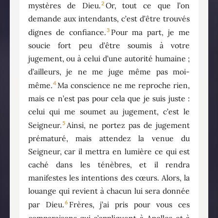
2
mystères de Dieu.
Or, tout ce que l’on
demande aux intendants, c’est d’être trouvés
3
dignes de confiance.
Pour ma part, je me
soucie fort peu d’être soumis à votre
jugement, ou à celui d’une autorité humaine ;
d’ailleurs, je ne me juge même pas moi-
4
même.
Ma conscience ne me reproche rien,
mais ce n’est pas pour cela que je suis juste :
celui qui me soumet au jugement, c’est le
5
Seigneur.
Ainsi, ne portez pas de jugement
prématuré, mais attendez la venue du
Seigneur, car il mettra en lumière ce qui est
caché dans les ténèbres, et il rendra
manifestes les intentions des cœurs. Alors, la
louange qui revient à chacun lui sera donnée
6
par Dieu.
Frères, j’ai pris pour vous ces
comparaisons qui s’appliquent à Apollos et à