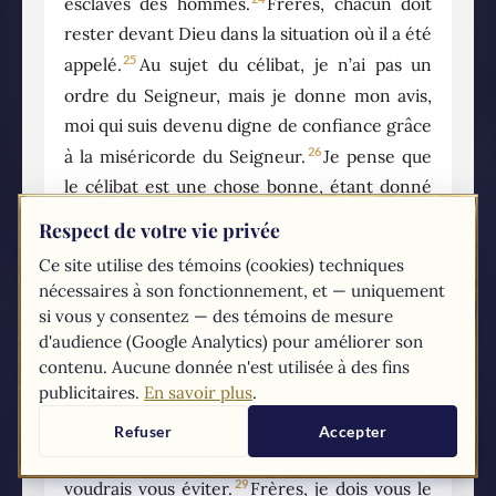
esclaves des hommes.
Frères, chacun doit
rester devant Dieu dans la situation où il a été
25
appelé.
Au sujet du célibat, je n’ai pas un
ordre du Seigneur, mais je donne mon avis,
moi qui suis devenu digne de confiance grâce
26
à la miséricorde du Seigneur.
Je pense que
le célibat est une chose bonne, étant donné
les nécessités présentes ; oui, c’est une chose
Respect de votre vie privée
27
bonne de vivre ainsi.
Tu es marié ? ne
Ce site utilise des témoins (cookies) techniques
cherche pas à te séparer de ta femme. Tu n’as
nécessaires à son fonctionnement, et — uniquement
pas de femme ? ne cherche pas à te
si vous y consentez — des témoins de mesure
28
marier.
Si cependant tu te maries, ce n’est
d'audience (Google Analytics) pour améliorer son
contenu. Aucune donnée n'est utilisée à des fins
pas un péché ; et si une jeune fille se marie,
publicitaires.
En savoir plus
.
ce n’est pas un péché. Mais ceux qui font ce
choix y trouveront les épreuves
Refuser
Accepter
correspondantes, et c’est cela que moi, je
29
voudrais vous éviter.
Frères, je dois vous le