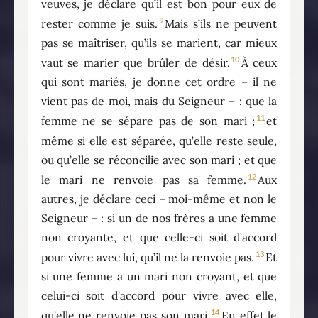
veuves, je déclare qu’il est bon pour eux de
9
rester comme je suis.
Mais s’ils ne peuvent
pas se maîtriser, qu’ils se marient, car mieux
10
vaut se marier que brûler de désir.
À ceux
qui sont mariés, je donne cet ordre – il ne
vient pas de moi, mais du Seigneur – : que la
11
femme ne se sépare pas de son mari ;
et
même si elle est séparée, qu’elle reste seule,
ou qu’elle se réconcilie avec son mari ; et que
12
le mari ne renvoie pas sa femme.
Aux
autres, je déclare ceci – moi-même et non le
Seigneur – : si un de nos frères a une femme
non croyante, et que celle-ci soit d’accord
13
pour vivre avec lui, qu’il ne la renvoie pas.
Et
si une femme a un mari non croyant, et que
celui-ci soit d’accord pour vivre avec elle,
14
qu’elle ne renvoie pas son mari.
En effet le