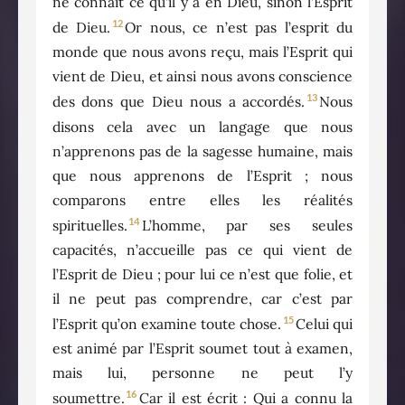
ne connaît ce qu’il y a en Dieu, sinon l’Esprit
12
de Dieu.
Or nous, ce n’est pas l’esprit du
monde que nous avons reçu, mais l’Esprit qui
vient de Dieu, et ainsi nous avons conscience
13
des dons que Dieu nous a accordés.
Nous
disons cela avec un langage que nous
n’apprenons pas de la sagesse humaine, mais
que nous apprenons de l’Esprit ; nous
comparons entre elles les réalités
14
spirituelles.
L’homme, par ses seules
capacités, n’accueille pas ce qui vient de
l’Esprit de Dieu ; pour lui ce n’est que folie, et
il ne peut pas comprendre, car c’est par
15
l’Esprit qu’on examine toute chose.
Celui qui
est animé par l’Esprit soumet tout à examen,
mais lui, personne ne peut l’y
16
soumettre.
Car il est écrit : Qui a connu la